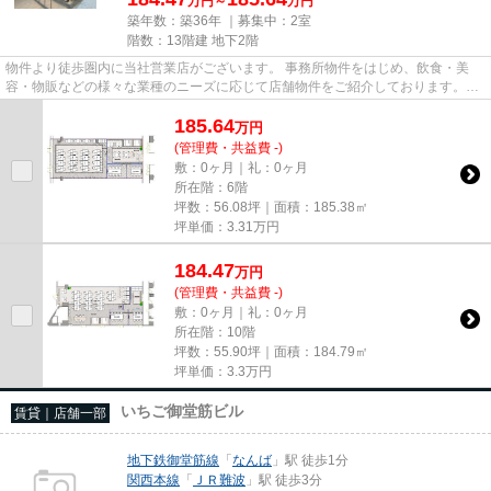
万円～
万円
築年数：築36年 ｜募集中：
2室
階数：13階建 地下2階
物件より徒歩圏内に当社営業店がございます。 事務所物件をはじめ、飲食・美
容・物販などの様々な業種のニーズに応じて店舗物件をご紹介しております。
尚、弊社ではおとり広告は一切...
185.64
万
円
(管理費・共益費 -)
敷：0ヶ月｜礼：0ヶ月
所在階：6階
坪数：56.08坪｜面積：185.38㎡
坪単価：
3.31
万円
184.47
万
円
(管理費・共益費 -)
敷：0ヶ月｜礼：0ヶ月
所在階：10階
坪数：55.90坪｜面積：184.79㎡
坪単価：
3.3
万円
いちご御堂筋ビル
賃貸｜店舗一部
地下鉄御堂筋線
「
なんば
」駅 徒歩1分
関西本線
「
ＪＲ難波
」駅 徒歩3分