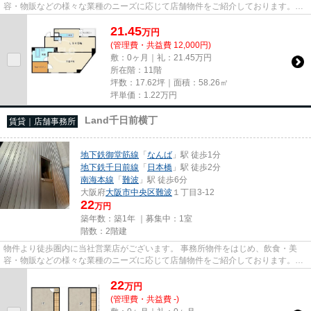
容・物販などの様々な業種のニーズに応じて店舗物件をご紹介しております。
尚、弊社ではおとり広告は一切...
21.45
万
円
(管理費・共益費 12,000円)
敷：0ヶ月｜礼：21.45万円
所在階：11階
坪数：17.62坪｜面積：58.26㎡
坪単価：
1.22
万円
Land千日前横丁
賃貸｜店舗事務所
地下鉄御堂筋線
「
なんば
」駅 徒歩1分
地下鉄千日前線
「
日本橋
」駅 徒歩2分
南海本線
「
難波
」駅 徒歩6分
大阪府
大阪市中央区
難波
１丁目3-12
22
万円
築年数：築1年 ｜募集中：
1室
階数：2階建
物件より徒歩圏内に当社営業店がございます。 事務所物件をはじめ、飲食・美
容・物販などの様々な業種のニーズに応じて店舗物件をご紹介しております。
尚、弊社ではおとり広告は一切...
22
万
円
(管理費・共益費 -)