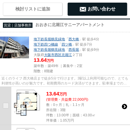
検討リストに追加
お問い合わせ
おおきに北堀江サニーアパートメント
賃貸｜店舗事務所
地下鉄長堀鶴見緑地
「
西大橋
」駅 徒歩4分
地下鉄四つ橋線
「
四ツ橋
」駅 徒歩7分
地下鉄長堀鶴見緑地
「
西長堀
」駅 徒歩9分
大阪府
大阪市西区
北堀江
２丁目
13.64
万円
築年数：築49年 ｜募集中：
2室
階数：8階建
近くのライフ 西大橋店まで徒歩5分で行けます。3駅以上利用可能なので、とても
利便性が高いのが魅力です。初期費用のカード決済ができます。駐車場までの距
離は300mです。周辺には、徒...
13.64
万
円
(管理費・共益費 22,000円)
敷：0ヶ月｜礼：1.1ヶ月
所在階：3階
坪数：13.00坪｜面積：43.00㎡
坪単価：
1.05
万円