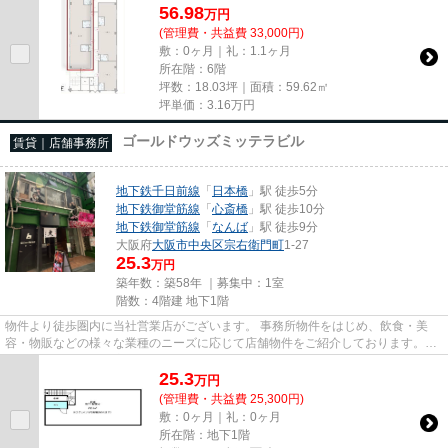
56.98
万
円
(管理費・共益費 33,000円)
敷：0ヶ月｜礼：1.1ヶ月
所在階：6階
坪数：18.03坪｜面積：59.62㎡
坪単価：
3.16
万円
ゴールドウッズミッテラビル
賃貸｜店舗事務所
地下鉄千日前線
「
日本橋
」駅 徒歩5分
地下鉄御堂筋線
「
心斎橋
」駅 徒歩10分
地下鉄御堂筋線
「
なんば
」駅 徒歩9分
大阪府
大阪市中央区
宗右衛門町
1-27
25.3
万円
築年数：築58年 ｜募集中：
1室
階数：4階建 地下1階
物件より徒歩圏内に当社営業店がございます。 事務所物件をはじめ、飲食・美
容・物販などの様々な業種のニーズに応じて店舗物件をご紹介しております。
尚、弊社ではおとり広告は一切...
25.3
万
円
(管理費・共益費 25,300円)
敷：0ヶ月｜礼：0ヶ月
所在階：地下1階