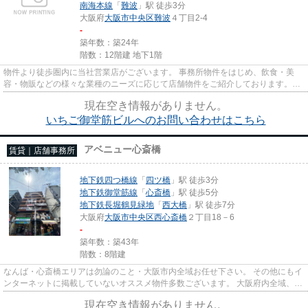
南海本線
「
難波
」駅 徒歩3分
大阪府
大阪市中央区
難波
４丁目2-4
-
築年数：築24年
階数：12階建 地下1階
物件より徒歩圏内に当社営業店がございます。 事務所物件をはじめ、飲食・美
容・物販などの様々な業種のニーズに応じて店舗物件をご紹介しております。
尚、弊社ではおとり広告は一切...
現在空き情報がありません。
いちご御堂筋ビルへのお問い合わせはこちら
アベニュー心斎橋
賃貸｜店舗事務所
地下鉄四つ橋線
「
四ツ橋
」駅 徒歩3分
地下鉄御堂筋線
「
心斎橋
」駅 徒歩5分
地下鉄長堀鶴見緑地
「
西大橋
」駅 徒歩7分
大阪府
大阪市中央区
西心斎橋
２丁目18－6
-
築年数：築43年
階数：8階建
なんば・心斎橋エリアは勿論のこと・大阪市内全域お任せ下さい。 その他にもイ
ンターネットに掲載していないオススメ物件多数ございます。 大阪府内全域、経
験豊富なスタッフがご対応...
現在空き情報がありません。