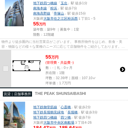
地下鉄四つ橋線
「
玉出
」駅 徒歩1分
南海本線
「
粉浜
」駅 徒歩7分
南海高野線
「
帝塚山
」駅 徒歩15分
大阪府
大阪市住之江区
粉浜西
１丁目1－5
55
万円
築年数：築9年 ｜募集中：
1室
階数：12階建
物件より徒歩圏内に当社営業店がございます。 事務所物件をはじめ、飲食・美
容・物販などの様々な業種のニーズに応じて店舗物件をご紹介しております。
尚、弊社ではおとり広告は一切...
55
万
円
(管理費・共益費 -)
敷：-｜礼：0ヶ月
所在階：1階
坪数：32.39坪｜面積：107.10㎡
坪単価：
1.7
万円
THE PEAK SHUNSAIBASHI
賃貸｜店舗事務所
地下鉄御堂筋線
「
心斎橋
」駅 徒歩2分
地下鉄長堀鶴見緑地
「
長堀橋
」駅 徒歩3分
地下鉄四つ橋線
「
四ツ橋
」駅 徒歩7分
大阪府
大阪市中央区
南船場
３丁目4-26
184.47
185.64