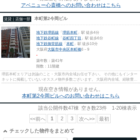
アベニュー心斎橋へのお問い合わせはこちら
本町第2今岡ビル
賃貸｜店舗一部
地下鉄堺筋線
「
堺筋本町
」駅 徒歩4分
地下鉄谷町線
「
谷町四丁目
」駅 徒歩6分
地下鉄御堂筋線
「
本町
」駅 徒歩10分
大阪府
大阪市中央区
本町橋
6－9
-
築年数：築41年
階数：11階建
堺筋本町エリアは勿論のこと・大阪市内全域お任せ下さい。 その他にもインター
ネットに掲載していないオススメ物件多数ございます。 大阪府内全域、経験豊富
なスタッフがご対応させて...
現在空き情報がありません。
本町第2今岡ビルへのお問い合わせはこちら
該当公開件数
47
棟 空き数
23
件
1-20
棟表示
1
2
3
<<前へ
次へ>>
最初
チェックした物件をまとめて