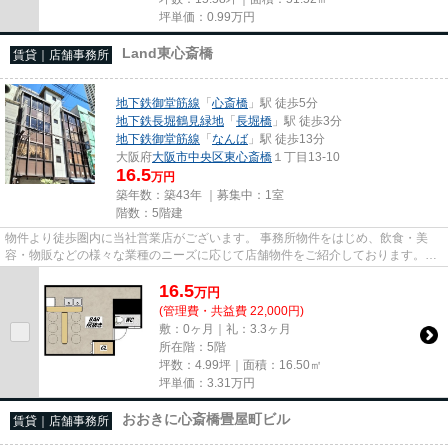
坪単価：
0.99
万円
Land東心斎橋
賃貸｜店舗事務所
地下鉄御堂筋線
「
心斎橋
」駅 徒歩5分
地下鉄長堀鶴見緑地
「
長堀橋
」駅 徒歩3分
地下鉄御堂筋線
「
なんば
」駅 徒歩13分
大阪府
大阪市中央区
東心斎橋
１丁目13-10
16.5
万円
築年数：築43年 ｜募集中：
1室
階数：5階建
物件より徒歩圏内に当社営業店がございます。 事務所物件をはじめ、飲食・美
容・物販などの様々な業種のニーズに応じて店舗物件をご紹介しております。
尚、弊社ではおとり広告は一切...
16.5
万
円
(管理費・共益費 22,000円)
敷：0ヶ月｜礼：3.3ヶ月
所在階：5階
坪数：4.99坪｜面積：16.50㎡
坪単価：
3.31
万円
おおきに心斎橋畳屋町ビル
賃貸｜店舗事務所