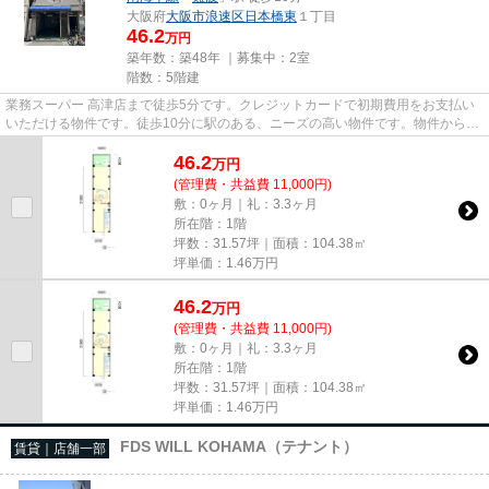
大阪府
大阪市浪速区
日本橋東
１丁目
46.2
万円
築年数：築48年 ｜募集中：
2室
階数：5階建
業務スーパー 高津店まで徒歩5分です。クレジットカードで初期費用をお支払い
いただける物件です。徒歩10分に駅のある、ニーズの高い物件です。物件から駐
車場までの距離は200mです。
46.2
万
円
(管理費・共益費 11,000円)
敷：0ヶ月｜礼：3.3ヶ月
所在階：1階
坪数：31.57坪｜面積：104.38㎡
坪単価：
1.46
万円
46.2
万
円
(管理費・共益費 11,000円)
敷：0ヶ月｜礼：3.3ヶ月
所在階：1階
坪数：31.57坪｜面積：104.38㎡
坪単価：
1.46
万円
FDS WILL KOHAMA（テナント）
賃貸｜店舗一部