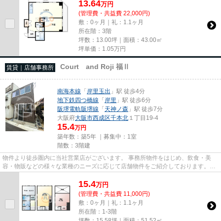
13.64
万
円
(管理費・共益費 22,000円)
敷：0ヶ月｜礼：1.1ヶ月
所在階：3階
坪数：13.00坪｜面積：43.00㎡
坪単価：
1.05
万円
Court and Roji 福Ⅱ
賃貸｜店舗事務所
南海本線
「
岸里玉出
」駅 徒歩4分
地下鉄四つ橋線
「
岸里
」駅 徒歩6分
阪堺電軌阪堺線
「
天神ノ森
」駅 徒歩7分
大阪府
大阪市西成区
千本北
１丁目19-4
15.4
万円
築年数：築5年 ｜募集中：
1室
階数：3階建
物件より徒歩圏内に当社営業店がございます。 事務所物件をはじめ、飲食・美
容・物販などの様々な業種のニーズに応じて店舗物件をご紹介しております。
尚、弊社ではおとり広告は一切...
15.4
万
円
(管理費・共益費 11,000円)
敷：0ヶ月｜礼：1.1ヶ月
所在階：1-3階
坪数：15.58坪｜面積：51.52㎡