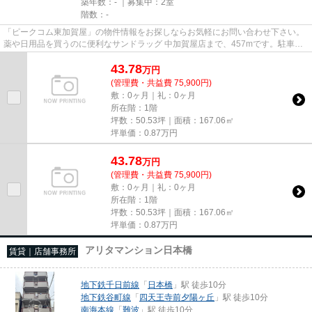
築年数：- ｜募集中：
2室
階数：-
「ピークコム東加賀屋」の物件情報をお探しならお気軽にお問い合わせ下さい。
薬や日用品を買うのに便利なサンドラッグ 中加賀屋店まで、457mです。駐車場
まで200mの物件、いかがでしょ...
43.78
万
円
(管理費・共益費 75,900円)
敷：0ヶ月｜礼：0ヶ月
所在階：1階
坪数：50.53坪｜面積：167.06㎡
坪単価：
0.87
万円
43.78
万
円
(管理費・共益費 75,900円)
敷：0ヶ月｜礼：0ヶ月
所在階：1階
坪数：50.53坪｜面積：167.06㎡
坪単価：
0.87
万円
アリタマンション日本橋
賃貸｜店舗事務所
地下鉄千日前線
「
日本橋
」駅 徒歩10分
地下鉄谷町線
「
四天王寺前夕陽ヶ丘
」駅 徒歩10分
南海本線
「
難波
」駅 徒歩10分