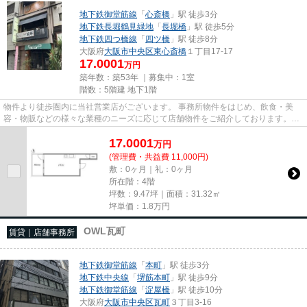
地下鉄御堂筋線
「
心斎橋
」駅 徒歩3分
地下鉄長堀鶴見緑地
「
長堀橋
」駅 徒歩5分
地下鉄四つ橋線
「
四ツ橋
」駅 徒歩8分
大阪府
大阪市中央区
東心斎橋
１丁目17-17
17.0001
万円
築年数：築53年 ｜募集中：
1室
階数：5階建 地下1階
物件より徒歩圏内に当社営業店がございます。 事務所物件をはじめ、飲食・美
容・物販などの様々な業種のニーズに応じて店舗物件をご紹介しております。
尚、弊社ではおとり広告は一切...
17.0001
万
円
(管理費・共益費 11,000円)
敷：0ヶ月｜礼：0ヶ月
所在階：4階
坪数：9.47坪｜面積：31.32㎡
坪単価：
1.8
万円
OWL瓦町
賃貸｜店舗事務所
地下鉄御堂筋線
「
本町
」駅 徒歩3分
地下鉄中央線
「
堺筋本町
」駅 徒歩9分
地下鉄御堂筋線
「
淀屋橋
」駅 徒歩10分
大阪府
大阪市中央区
瓦町
３丁目3-16