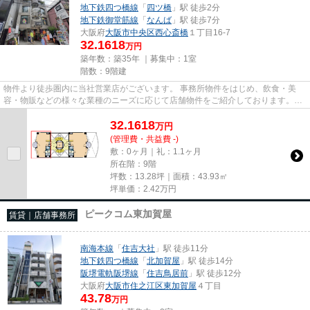
地下鉄四つ橋線
「
四ツ橋
」駅 徒歩2分
地下鉄御堂筋線
「
なんば
」駅 徒歩7分
大阪府
大阪市中央区
西心斎橋
１丁目16-7
32.1618
万円
築年数：築35年 ｜募集中：
1室
階数：9階建
物件より徒歩圏内に当社営業店がございます。 事務所物件をはじめ、飲食・美
容・物販などの様々な業種のニーズに応じて店舗物件をご紹介しております。
尚、弊社ではおとり広告は一切...
32.1618
万
円
(管理費・共益費 -)
敷：0ヶ月｜礼：1.1ヶ月
所在階：9階
坪数：13.28坪｜面積：43.93㎡
坪単価：
2.42
万円
ピークコム東加賀屋
賃貸｜店舗事務所
南海本線
「
住吉大社
」駅 徒歩11分
地下鉄四つ橋線
「
北加賀屋
」駅 徒歩14分
阪堺電軌阪堺線
「
住吉鳥居前
」駅 徒歩12分
大阪府
大阪市住之江区
東加賀屋
４丁目
43.78
万円