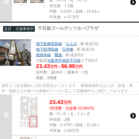
敷：0ヶ月｜礼：0ヶ月
所在階：1-2階
坪数：5.03坪｜面積：16.64㎡
坪単価：
4.37
万円
千日前ゴールデンフタバプラザ
賃貸｜店舗事務所
地下鉄御堂筋線
「
なんば
」駅 徒歩3分
地下鉄堺筋線
「
日本橋
」駅 徒歩2分
南海本線
「
難波
」駅 徒歩5分
大阪府
大阪市中央区
千日前
２丁目6-8
23.43
56.98
万円～
万円
築年数：築36年 ｜募集中：
2室
階数：9階建
物件より徒歩圏内に当社営業店がございます。 事務所物件をはじめ、飲食・美
容・物販などの様々な業種のニーズに応じて店舗物件をご紹介しております。
尚、弊社ではおとり広告は一切...
23.43
万
円
(管理費・共益費 33,000円)
敷：0ヶ月｜礼：1.1ヶ月
所在階：2階
坪数：6.37坪｜面積：21.06㎡
坪単価：
3.68
万円