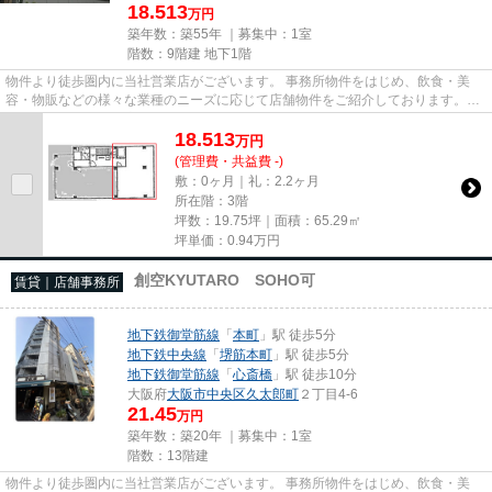
18.513
万円
築年数：築55年 ｜募集中：
1室
階数：9階建 地下1階
物件より徒歩圏内に当社営業店がございます。 事務所物件をはじめ、飲食・美
容・物販などの様々な業種のニーズに応じて店舗物件をご紹介しております。
尚、弊社ではおとり広告は一切...
18.513
万
円
(管理費・共益費 -)
敷：0ヶ月｜礼：2.2ヶ月
所在階：3階
坪数：19.75坪｜面積：65.29㎡
坪単価：
0.94
万円
創空KYUTARO SOHO可
賃貸｜店舗事務所
地下鉄御堂筋線
「
本町
」駅 徒歩5分
地下鉄中央線
「
堺筋本町
」駅 徒歩5分
地下鉄御堂筋線
「
心斎橋
」駅 徒歩10分
大阪府
大阪市中央区
久太郎町
２丁目4-6
21.45
万円
築年数：築20年 ｜募集中：
1室
階数：13階建
物件より徒歩圏内に当社営業店がございます。 事務所物件をはじめ、飲食・美