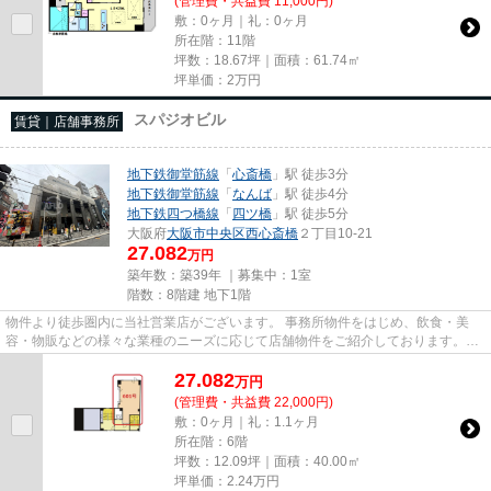
(管理費・共益費 11,000円)
敷：0ヶ月｜礼：0ヶ月
所在階：11階
坪数：18.67坪｜面積：61.74㎡
坪単価：
2
万円
スパジオビル
賃貸｜店舗事務所
地下鉄御堂筋線
「
心斎橋
」駅 徒歩3分
地下鉄御堂筋線
「
なんば
」駅 徒歩4分
地下鉄四つ橋線
「
四ツ橋
」駅 徒歩5分
大阪府
大阪市中央区
西心斎橋
２丁目10-21
27.082
万円
築年数：築39年 ｜募集中：
1室
階数：8階建 地下1階
物件より徒歩圏内に当社営業店がございます。 事務所物件をはじめ、飲食・美
容・物販などの様々な業種のニーズに応じて店舗物件をご紹介しております。
尚、弊社ではおとり広告は一切...
27.082
万
円
(管理費・共益費 22,000円)
敷：0ヶ月｜礼：1.1ヶ月
所在階：6階
坪数：12.09坪｜面積：40.00㎡
坪単価：
2.24
万円