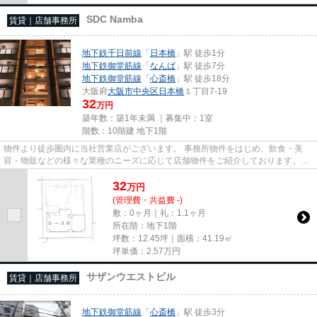
SDC Namba
賃貸｜店舗事務所
地下鉄千日前線
「
日本橋
」駅 徒歩1分
地下鉄御堂筋線
「
なんば
」駅 徒歩7分
地下鉄御堂筋線
「
心斎橋
」駅 徒歩18分
大阪府
大阪市中央区
日本橋
１丁目7-19
32
万円
築年数：築1年未満 ｜募集中：
1室
階数：10階建 地下1階
物件より徒歩圏内に当社営業店がございます。 事務所物件をはじめ、飲食・美
容・物販などの様々な業種のニーズに応じて店舗物件をご紹介しております。
尚、弊社ではおとり広告は一切...
32
万
円
(管理費・共益費 -)
敷：0ヶ月｜礼：1.1ヶ月
所在階：地下1階
坪数：12.45坪｜面積：41.19㎡
坪単価：
2.57
万円
サザンウエストビル
賃貸｜店舗事務所
地下鉄御堂筋線
「
心斎橋
」駅 徒歩3分