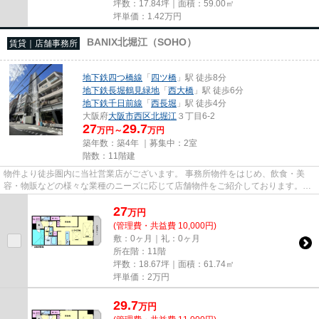
坪数：17.84坪｜面積：59.00㎡
坪単価：
1.42
万円
BANIX北堀江（SOHO）
賃貸｜店舗事務所
地下鉄四つ橋線
「
四ツ橋
」駅 徒歩8分
地下鉄長堀鶴見緑地
「
西大橋
」駅 徒歩6分
地下鉄千日前線
「
西長堀
」駅 徒歩4分
大阪府
大阪市西区
北堀江
３丁目6-2
27
29.7
万円～
万円
築年数：築4年 ｜募集中：
2室
階数：11階建
物件より徒歩圏内に当社営業店がございます。 事務所物件をはじめ、飲食・美
容・物販などの様々な業種のニーズに応じて店舗物件をご紹介しております。
尚、弊社ではおとり広告は一切...
27
万
円
(管理費・共益費 10,000円)
敷：0ヶ月｜礼：0ヶ月
所在階：11階
坪数：18.67坪｜面積：61.74㎡
坪単価：
2
万円
29.7
万
円