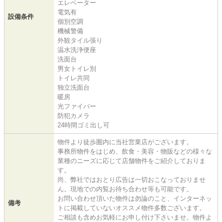
エレベーター
電気有
設備条件
個別空調
機械警備
外観タイル張り
温水洗浄便座
洗面台
男女トイレ別
トイレ共同
独立洗面台
暖房
光ファイバー
防犯カメラ
24時間ゴミ出し可
物件より徒歩圏内に当社営業店がございます。
事務所物件をはじめ、飲食・美容・物販などの様々な
業種のニーズに応じて店舗物件をご紹介しておりま
す。
尚、弊社ではおとり広告は一切おこなっておりませ
ん。現地での内覧お待ち合わせ等も可能です。
お問い合わせ頂いた物件は勿論のこと、インターネッ
備考
トに掲載していないオススメ物件多数ございます。
ご相談も含めお気軽にお申し付け下さいませ。物件よ