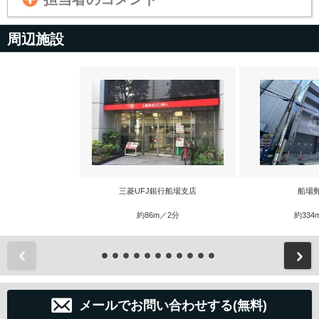
周辺施設
三菱UFJ銀行船場支店
船場
約86m／2分
約334
前
メールでお問い合わせする(無料)