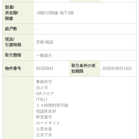
部屋/
所在階/
-/8階/10階建 地下1階
階建
総戸数
-
現況/
空家/相談
引渡時期
取引態様
一般媒介
取引条件の有
物件番号
92192841
2026年08月14日
効期限
事務所可
法人可
OAフロア
IT向け
２４時間利用可能
視認性良好
即営業可
ロードサイド
公営水道
公共下水