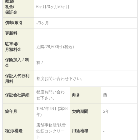
敷金/
礼金/
6ヶ月/0ヶ月/0ヶ月
保証金
償却/敷引
-/3ヶ月
更新料
-
駐車場/
近隣/28,600円 (税込)
月額料金
保険加入 / 料
有 / -
金
保証人代行利
都度お問い合わせ下さい。
用料
都度お問い合わ
保証会社詳細
向き
西
せ下さい。
1987年 9月 (築38
築年月
契約期間
2年
年)
店舗事務所/鉄骨
種別/構造
用途地域
鉄筋コンクリー
-
ト