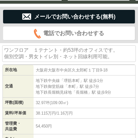
メールでお問い合わせする(無料)
電話でお問い合わせする
ワンフロア １テナント・約53坪のオフィスです。
個別空調・男女トイレ別・ネット回線利用可能。
所在地
大阪府
大阪市中央区
久太郎町
１丁目9-18
地下鉄中央線
「
堺筋本町
」駅 徒歩1分
交通
地下鉄御堂筋線
「
本町
」駅 徒歩7分
地下鉄長堀鶴見緑地
「
長堀橋
」駅 徒歩9分
坪数(面積)
32.97坪(109.00㎡)
賃料/坪単価
38.115万円/1.16万円
管理費・
54,450円
共益費