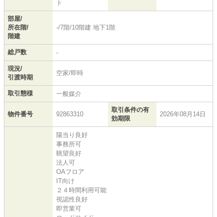
ト
部屋/
所在階/
-/7階/10階建 地下1階
階建
総戸数
-
現況/
空家/即時
引渡時期
取引態様
一般媒介
取引条件の有
物件番号
92863310
2026年08月14日
効期限
陽当り良好
事務所可
眺望良好
法人可
OAフロア
IT向け
２４時間利用可能
視認性良好
即営業可