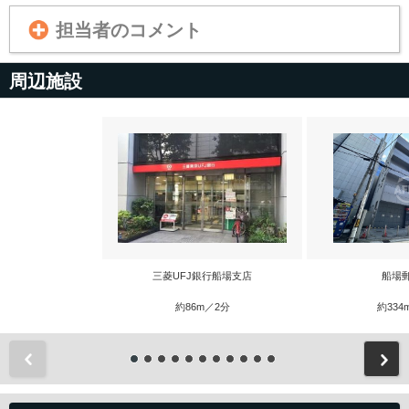
担当者のコメント
周辺施設
三菱UFJ銀行船場支店
船場
約86m／2分
約334
前