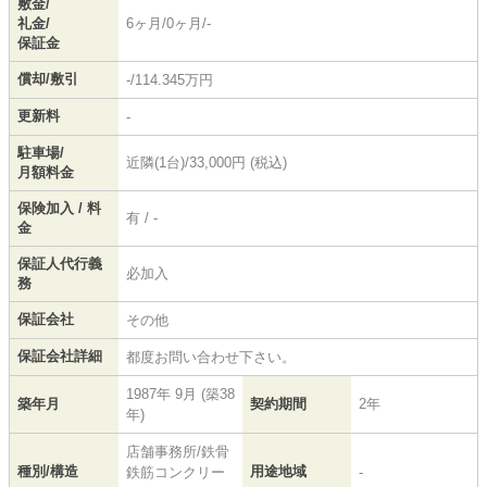
敷金/
礼金/
6ヶ月/0ヶ月/-
保証金
償却/敷引
-/114.345万円
更新料
-
駐車場/
近隣(1台)/33,000円 (税込)
月額料金
保険加入 / 料
有 / -
金
保証人代行義
必加入
務
保証会社
その他
保証会社詳細
都度お問い合わせ下さい。
1987年 9月 (築38
築年月
契約期間
2年
年)
店舗事務所/鉄骨
種別/構造
用途地域
鉄筋コンクリー
-