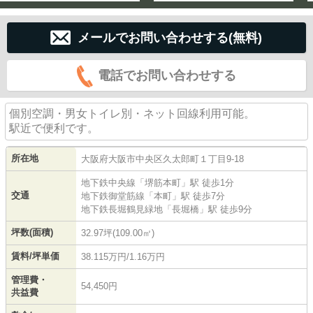
メールでお問い合わせする(無料)
電話でお問い合わせする
個別空調・男女トイレ別・ネット回線利用可能。
駅近で便利です。
所在地
大阪府
大阪市中央区
久太郎町
１丁目9-18
地下鉄中央線
「
堺筋本町
」駅 徒歩1分
交通
地下鉄御堂筋線
「
本町
」駅 徒歩7分
地下鉄長堀鶴見緑地
「
長堀橋
」駅 徒歩9分
坪数(面積)
32.97坪(109.00㎡)
賃料/坪単価
38.115万円/1.16万円
管理費・
54,450円
共益費