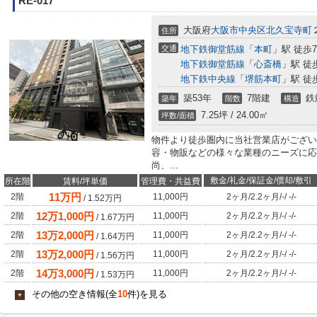
RE-017
大阪府
大阪市中央区
北久宝寺町
住所
交通
地下鉄御堂筋線
「
本町
」駅 徒歩
地下鉄御堂筋線
「
心斎橋
」駅 徒
地下鉄中央線
「
堺筋本町
」駅 徒
築53年
7階建
鉄
築年
階数
構造
7.25坪 / 24.00㎡
坪数/面積
物件より徒歩圏内に当社営業店がござい
容・物販などの様々な業種のニーズに応
尚、...
敷金/礼金/保証金/償却/敷引
所在階
賃料/坪単価
管理費・共益費
11
万円
2階
11,000円
2ヶ月
/
2.2ヶ月
/
-
/
-
/
-
/
1.52
万円
12
万
1,000
円
2階
11,000円
2ヶ月
/
2.2ヶ月
/
-
/
-
/
-
/
1.67
万円
13
万
2,000
円
2階
11,000円
2ヶ月
/
2.2ヶ月
/
-
/
-
/
-
/
1.64
万円
13
万
2,000
円
2階
11,000円
2ヶ月
/
2.2ヶ月
/
-
/
-
/
-
/
1.56
万円
14
万
3,000
円
2階
11,000円
2ヶ月
/
2.2ヶ月
/
-
/
-
/
-
/
1.53
万円
その他の空き情報(全
10
件)を見る
+