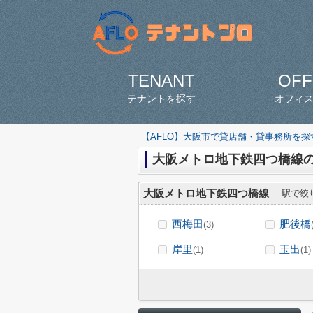
TENANT
OFF
テナントを探す
オフィ
【AFLO】大阪市で貸店舗・貸事務所を
大阪メトロ地下鉄四つ橋線
大阪メトロ地下鉄四つ橋線
駅で絞
西梅田
肥後橋
(3)
岸里
玉出
(1)
(1)