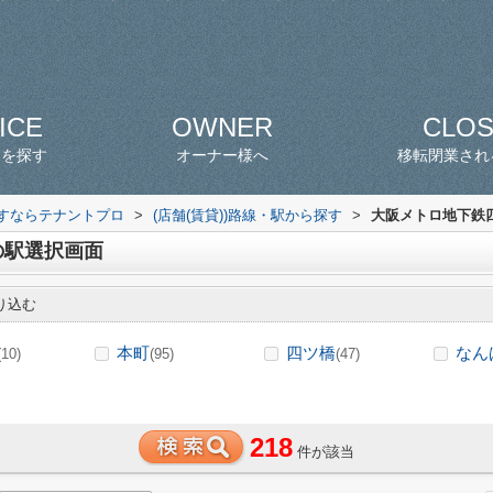
ICE
OWNER
CLO
スを探す
オーナー様へ
移転閉業され
探すならテナントプロ
>
(店舗(賃貸))路線・駅から探す
>
大阪メトロ地下鉄四
の駅選択画面
り込む
本町
四ツ橋
なん
(10)
(95)
(47)
218
件が該当