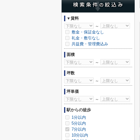
▼賃料
～
敷金・保証金なし
礼金・敷引なし
共益費・管理費込み
面積
～
坪数
～
坪単価
～
駅からの徒歩
1分以内
5分以内
7分以内
10分以内