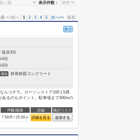
表示件数：
表示
<<前へ
1
2
3
4
5
次へ>>
最初
 徒歩3分
歩4分
歩6分
鉄骨鉄筋コンクリート
構造
らコチラ。ローソンストア100 LS西
あるのもポイント。駐車場まで300mの
坪数/面積
詳細
検討リスト
7.56坪 / 25.00㎡
詳細を見る
追加する