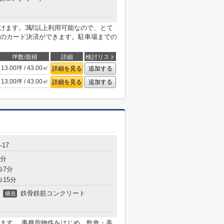
行けます。3駅以上利用可能なので、とて
のカード決済ができます。駐車場までの
坪数/面積
詳細
検討リスト
13.00坪 / 43.00㎡
詳細を見る
追加する
13.00坪 / 43.00㎡
詳細を見る
追加する
17
3分
歩7分
歩15分
鉄骨鉄筋コンクリート
構造
ます。 事務所物件をはじめ、飲食・美