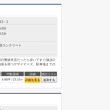
3－1
歩3分
歩1分
筋コンクリート
ほ銀行難波支店だったら歩いてすぐ(徒歩2
内装を持つデザイナーズ。駐車場までの
坪数/面積
詳細
検討リスト
6.98坪 / 23.10㎡
詳細を見る
追加する