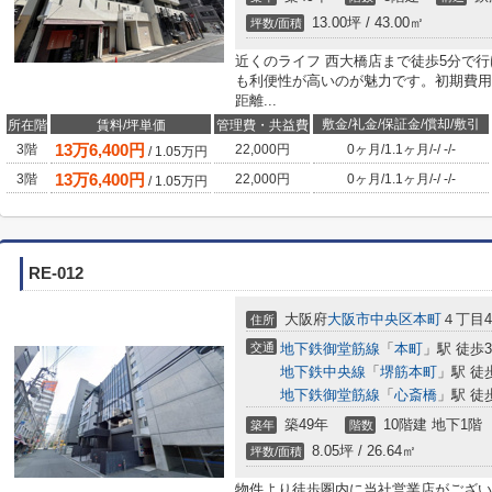
13.00坪 / 43.00㎡
坪数/面積
近くのライフ 西大橋店まで徒歩5分で
も利便性が高いのが魅力です。初期費用
距離...
敷金/礼金/保証金/償却/敷引
所在階
賃料/坪単価
管理費・共益費
13
万
6,400
円
3階
22,000円
0ヶ月
/
1.1ヶ月
/
-
/
-
/
-
/
1.05
万円
13
万
6,400
円
3階
22,000円
0ヶ月
/
1.1ヶ月
/
-
/
-
/
-
/
1.05
万円
RE-012
大阪府
大阪市中央区
本町
４丁目4-
住所
交通
地下鉄御堂筋線
「
本町
」駅 徒歩
地下鉄中央線
「
堺筋本町
」駅 徒
地下鉄御堂筋線
「
心斎橋
」駅 徒
築49年
10階建 地下1階
築年
階数
8.05坪 / 26.64㎡
坪数/面積
物件より徒歩圏内に当社営業店がござい