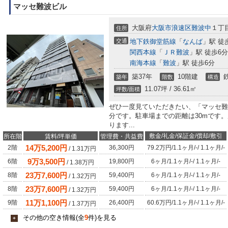
マッセ難波ビル
大阪府
大阪市浪速区
難波中
１丁
住所
交通
地下鉄御堂筋線
「
なんば
」駅 徒
関西本線
「
ＪＲ難波
」駅 徒歩6分
南海本線
「
難波
」駅 徒歩6分
築37年
10階建
築年
階数
構造
11.07坪 / 36.61㎡
坪数/面積
ぜひ一度見ていただきたい、「マッセ難
分です。駐車場までの距離は30mです
ります...
敷金/礼金/保証金/償却/敷引
所在階
賃料/坪単価
管理費・共益費
14
万
5,200
円
2階
36,300円
79.2万円
/
1.1ヶ月
/
-
/
1.1ヶ月
/
-
/
1.31
万円
9
万
3,500
円
6階
19,800円
6ヶ月
/
1.1ヶ月
/
-
/
1.1ヶ月
/
-
/
1.38
万円
23
万
7,600
円
8階
59,400円
6ヶ月
/
1.1ヶ月
/
-
/
1.1ヶ月
/
-
/
1.32
万円
23
万
7,600
円
8階
59,400円
6ヶ月
/
1.1ヶ月
/
-
/
1.1ヶ月
/
-
/
1.32
万円
11
万
1,100
円
9階
26,400円
60.6万円
/
1.1ヶ月
/
-
/
1.1ヶ月
/
-
/
1.37
万円
その他の空き情報(全
9
件)を見る
+