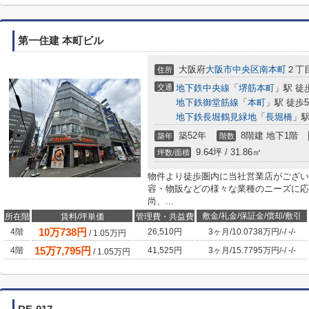
第一住建 本町ビル
大阪府
大阪市中央区
南本町
２丁目
住所
交通
地下鉄中央線
「
堺筋本町
」駅 徒
地下鉄御堂筋線
「
本町
」駅 徒歩
地下鉄長堀鶴見緑地
「
長堀橋
」駅
築52年
8階建 地下1階
築年
階数
9.64坪 / 31.86㎡
坪数/面積
物件より徒歩圏内に当社営業店がござい
容・物販などの様々な業種のニーズに応
尚、...
敷金/礼金/保証金/償却/敷引
所在階
賃料/坪単価
管理費・共益費
10
万
738
円
4階
26,510円
3ヶ月
/
10.0738万円
/
-
/
-
/
-
/
1.05
万円
15
万
7,795
円
4階
41,525円
3ヶ月
/
15.7795万円
/
-
/
-
/
-
/
1.05
万円