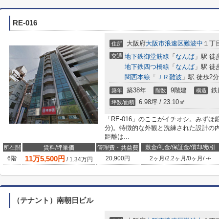
RE-016
大阪府
大阪市浪速区
難波中
１丁目
住所
交通
地下鉄御堂筋線
「
なんば
」駅 徒
地下鉄四つ橋線
「
なんば
」駅 徒
関西本線
「
ＪＲ難波
」駅 徒歩2分
築38年
9階建
鉄
築年
階数
構造
6.98坪 / 23.10㎡
坪数/面積
「RE-016」のここがイチオシ。みず
分)。特徴的な外観と洗練された設計の
距離は...
敷金/礼金/保証金/償却/敷引
所在階
賃料/坪単価
管理費・共益費
11
万
5,500
円
6階
20,900円
2ヶ月
/
2.2ヶ月
/
0ヶ月
/
-
/
-
/
1.34
万円
（テナント）南朝日ビル