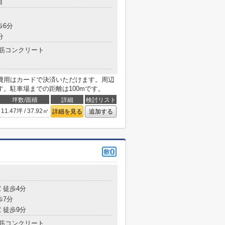
目
歩6分
分
筋コンクリート
費用はカードで決済いただけます。周辺
。駐車場までの距離は100mです。
坪数/面積
詳細
検討リスト
11.47坪 / 37.92㎡
詳細を見る
追加する
 徒歩4分
歩7分
 徒歩9分
筋コンクリート