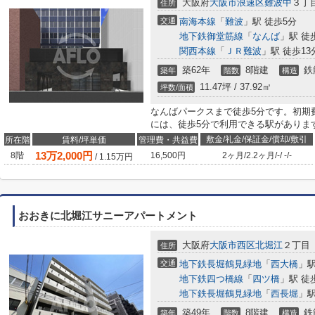
大阪府
大阪市浪速区
難波中
３丁
住所
交通
南海本線
「
難波
」駅 徒歩5分
地下鉄御堂筋線
「
なんば
」駅 徒
関西本線
「
ＪＲ難波
」駅 徒歩13
築62年
8階建
鉄
築年
階数
構造
11.47坪 / 37.92㎡
坪数/面積
なんばパークスまで徒歩5分です。初期
には、徒歩5分で利用できる駅があります
敷金/礼金/保証金/償却/敷引
所在階
賃料/坪単価
管理費・共益費
13
万
2,000
円
8階
16,500円
2ヶ月
/
2.2ヶ月
/
-
/
-
/
-
/
1.15
万円
おおきに北堀江サニーアパートメント
大阪府
大阪市西区
北堀江
２丁目
住所
交通
地下鉄長堀鶴見緑地
「
西大橋
」駅
地下鉄四つ橋線
「
四ツ橋
」駅 徒
地下鉄長堀鶴見緑地
「
西長堀
」駅
築49年
8階建
鉄
築年
階数
構造