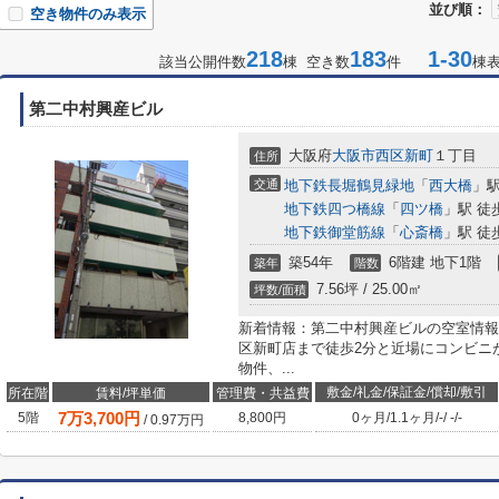
並び順：
空き物件のみ表示
218
183
1-30
該当公開件数
棟 空き数
件
棟
第二中村興産ビル
大阪府
大阪市西区
新町
１丁目
住所
交通
地下鉄長堀鶴見緑地
「
西大橋
」駅
地下鉄四つ橋線
「
四ツ橋
」駅 徒
地下鉄御堂筋線
「
心斎橋
」駅 徒
築54年
6階建 地下1階
築年
階数
7.56坪 / 25.00㎡
坪数/面積
新着情報：第二中村興産ビルの空室情報な
区新町店まで徒歩2分と近場にコンビニが
物件、...
敷金/礼金/保証金/償却/敷引
所在階
賃料/坪単価
管理費・共益費
7
万
3,700
円
5階
8,800円
0ヶ月
/
1.1ヶ月
/
-
/
-
/
-
/
0.97
万円