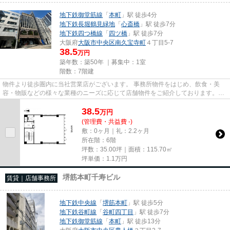
地下鉄御堂筋線
「
本町
」駅 徒歩4分
地下鉄長堀鶴見緑地
「
心斎橋
」駅 徒歩7分
地下鉄四つ橋線
「
四ツ橋
」駅 徒歩7分
大阪府
大阪市中央区
南久宝寺町
４丁目5-7
38.5
万円
築年数：築50年 ｜募集中：
1室
階数：7階建
物件より徒歩圏内に当社営業店がございます。 事務所物件をはじめ、飲食・美
容・物販などの様々な業種のニーズに応じて店舗物件をご紹介しております。
尚、弊社ではおとり広告は一切...
38.5
万
円
(管理費・共益費 -)
敷：0ヶ月｜礼：2.2ヶ月
所在階：6階
坪数：35.00坪｜面積：115.70㎡
坪単価：
1.1
万円
堺筋本町千寿ビル
賃貸｜店舗事務所
地下鉄中央線
「
堺筋本町
」駅 徒歩5分
地下鉄谷町線
「
谷町四丁目
」駅 徒歩7分
地下鉄御堂筋線
「
本町
」駅 徒歩13分