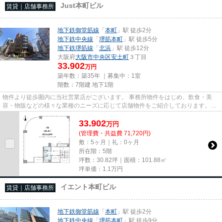
Just本町ビル
賃貸｜店舗事務所
地下鉄御堂筋線
「
本町
」駅 徒歩2分
地下鉄中央線
「
堺筋本町
」駅 徒歩5分
地下鉄堺筋線
「
北浜
」駅 徒歩12分
大阪府
大阪市中央区
安土町
３丁目
33.902
万円
築年数：築35年 ｜募集中：
1室
階数：7階建 地下1階
物件より徒歩圏内に当社営業店がございます。 事務所物件をはじめ、飲食・美
容・物販などの様々な業種のニーズに応じて店舗物件をご紹介しております。
尚、弊社ではおとり広告は一切...
33.902
万
円
(管理費・共益費 71,720円)
敷：5ヶ月｜礼：0ヶ月
所在階：5階
坪数：30.82坪｜面積：101.88㎡
坪単価：
1.1
万円
イエント本町ビル
賃貸｜店舗事務所
地下鉄御堂筋線
「
本町
」駅 徒歩2分
地下鉄中央線
「
堺筋本町
」駅 徒歩9分