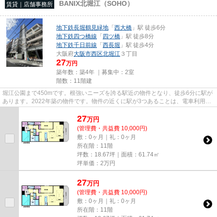
BANIX北堀江（SOHO）
賃貸｜店舗事務所
地下鉄長堀鶴見緑地
「
西大橋
」駅 徒歩6分
地下鉄四つ橋線
「
四ツ橋
」駅 徒歩8分
地下鉄千日前線
「
西長堀
」駅 徒歩4分
大阪府
大阪市西区
北堀江
３丁目
27
万円
築年数：築4年 ｜募集中：
2室
階数：11階建
堀江公園まで450mです。根強いニーズを誇る駅近の物件となり、徒歩6分に駅が
あります。2022年築の物件です。物件の近くに駅が3つあることは、電車利用の
方には嬉しい条件です。高層建...
27
万
円
(管理費・共益費 10,000円)
敷：0ヶ月｜礼：0ヶ月
所在階：11階
坪数：18.67坪｜面積：61.74㎡
坪単価：
2
万円
27
万
円
(管理費・共益費 10,000円)
敷：0ヶ月｜礼：0ヶ月
所在階：11階