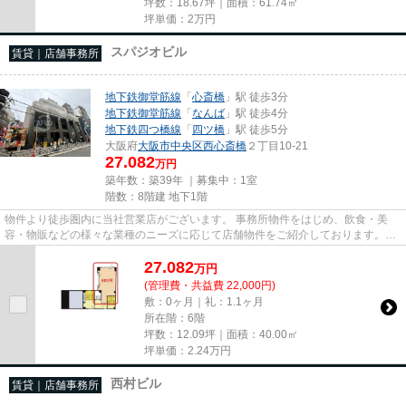
坪数：18.67坪｜面積：61.74㎡
坪単価：
2
万円
スパジオビル
賃貸｜店舗事務所
地下鉄御堂筋線
「
心斎橋
」駅 徒歩3分
地下鉄御堂筋線
「
なんば
」駅 徒歩4分
地下鉄四つ橋線
「
四ツ橋
」駅 徒歩5分
大阪府
大阪市中央区
西心斎橋
２丁目10-21
27.082
万円
築年数：築39年 ｜募集中：
1室
階数：8階建 地下1階
物件より徒歩圏内に当社営業店がございます。 事務所物件をはじめ、飲食・美
容・物販などの様々な業種のニーズに応じて店舗物件をご紹介しております。
尚、弊社ではおとり広告は一切...
27.082
万
円
(管理費・共益費 22,000円)
敷：0ヶ月｜礼：1.1ヶ月
所在階：6階
坪数：12.09坪｜面積：40.00㎡
坪単価：
2.24
万円
西村ビル
賃貸｜店舗事務所