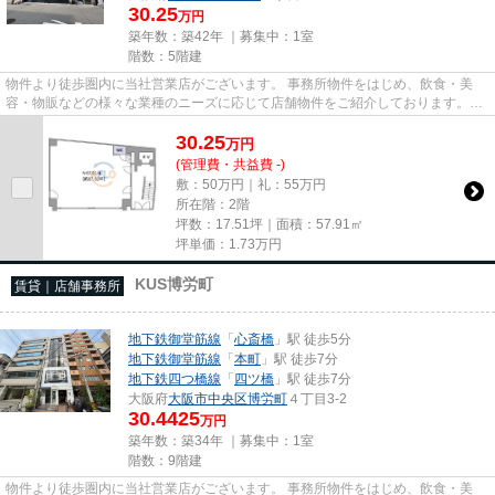
30.25
万円
築年数：築42年 ｜募集中：
1室
階数：5階建
物件より徒歩圏内に当社営業店がございます。 事務所物件をはじめ、飲食・美
容・物販などの様々な業種のニーズに応じて店舗物件をご紹介しております。
尚、弊社ではおとり広告は一切...
30.25
万
円
(管理費・共益費 -)
敷：50万円｜礼：55万円
所在階：2階
坪数：17.51坪｜面積：57.91㎡
坪単価：
1.73
万円
KUS博労町
賃貸｜店舗事務所
地下鉄御堂筋線
「
心斎橋
」駅 徒歩5分
地下鉄御堂筋線
「
本町
」駅 徒歩7分
地下鉄四つ橋線
「
四ツ橋
」駅 徒歩7分
大阪府
大阪市中央区
博労町
４丁目3-2
30.4425
万円
築年数：築34年 ｜募集中：
1室
階数：9階建
物件より徒歩圏内に当社営業店がございます。 事務所物件をはじめ、飲食・美