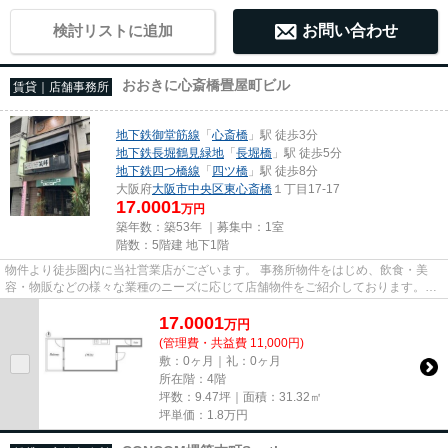
検討リストに追加
お問い合わせ
おおきに心斎橋畳屋町ビル
賃貸｜店舗事務所
地下鉄御堂筋線
「
心斎橋
」駅 徒歩3分
地下鉄長堀鶴見緑地
「
長堀橋
」駅 徒歩5分
地下鉄四つ橋線
「
四ツ橋
」駅 徒歩8分
大阪府
大阪市中央区
東心斎橋
１丁目17-17
17.0001
万円
築年数：築53年 ｜募集中：
1室
階数：5階建 地下1階
物件より徒歩圏内に当社営業店がございます。 事務所物件をはじめ、飲食・美
容・物販などの様々な業種のニーズに応じて店舗物件をご紹介しております。
尚、弊社ではおとり広告は一切...
17.0001
万
円
(管理費・共益費 11,000円)
敷：0ヶ月｜礼：0ヶ月
所在階：4階
坪数：9.47坪｜面積：31.32㎡
坪単価：
1.8
万円