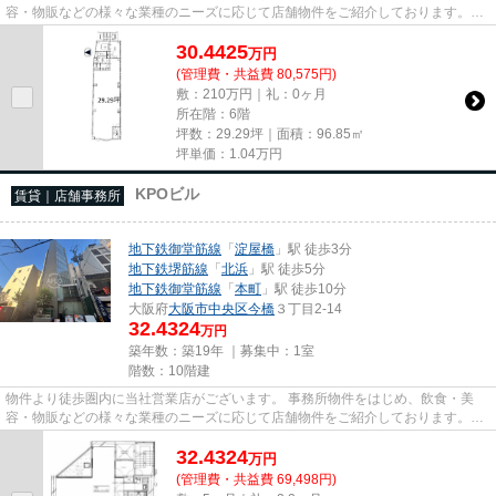
容・物販などの様々な業種のニーズに応じて店舗物件をご紹介しております。
尚、弊社ではおとり広告は一切...
30.4425
万
円
(管理費・共益費 80,575円)
敷：210万円｜礼：0ヶ月
所在階：6階
坪数：29.29坪｜面積：96.85㎡
坪単価：
1.04
万円
KPOビル
賃貸｜店舗事務所
地下鉄御堂筋線
「
淀屋橋
」駅 徒歩3分
地下鉄堺筋線
「
北浜
」駅 徒歩5分
地下鉄御堂筋線
「
本町
」駅 徒歩10分
大阪府
大阪市中央区
今橋
３丁目2-14
32.4324
万円
築年数：築19年 ｜募集中：
1室
階数：10階建
物件より徒歩圏内に当社営業店がございます。 事務所物件をはじめ、飲食・美
容・物販などの様々な業種のニーズに応じて店舗物件をご紹介しております。
尚、弊社ではおとり広告は一切...
32.4324
万
円
(管理費・共益費 69,498円)