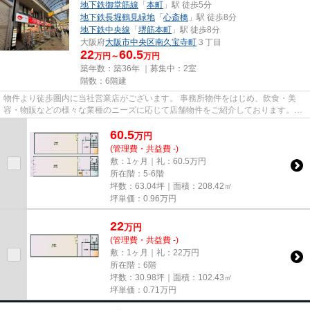
地下鉄御堂筋線
「
本町
」駅 徒歩5分
地下鉄長堀鶴見緑地
「
心斎橋
」駅 徒歩8分
地下鉄中央線
「
堺筋本町
」駅 徒歩8分
大阪府
大阪市中央区
南久宝寺町
３丁目
22
60.5
万円～
万円
築年数：築36年 ｜募集中：
2室
階数：6階建
物件より徒歩圏内に当社営業店がございます。 事務所物件をはじめ、飲食・美
容・物販などの様々な業種のニーズに応じて店舗物件をご紹介しております。
尚、弊社ではおとり広告は一切...
60.5
万
円
(管理費・共益費 -)
敷：1ヶ月｜礼：60.5万円
所在階：5-6階
坪数：63.04坪｜面積：208.42㎡
坪単価：
0.96
万円
22
万
円
(管理費・共益費 -)
敷：1ヶ月｜礼：22万円
所在階：6階
坪数：30.98坪｜面積：102.43㎡
坪単価：
0.71
万円