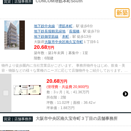
CONCOM堺筋本町South
賃貸｜店舗事務所
地下鉄中央線
「
堺筋本町
」駅 徒歩6分
地下鉄長堀鶴見緑地
「
長堀橋
」駅 徒歩7分
地下鉄御堂筋線
「
本町
」駅 徒歩13分
大阪府
大阪市中央区
南久宝寺町
１丁目6-1
20.68
万円
築年数：築1年未満 ｜募集中：
1室
階数：6階建
物件より徒歩圏内に当社営業店がございます。 事務所物件をはじめ、飲食・美
容・物販などの様々な業種のニーズに応じて店舗物件をご紹介しております。
尚、弊社ではおとり広告は一切...
20.68
万
円
(管理費・共益費 20,900円)
敷：3ヶ月｜礼：41.36万円
所在階：2階
坪数：11.02坪｜面積：36.42㎡
坪単価：
1.88
万円
大阪市中央区南久宝寺町３丁目の店舗事務所
賃貸｜店舗事務所