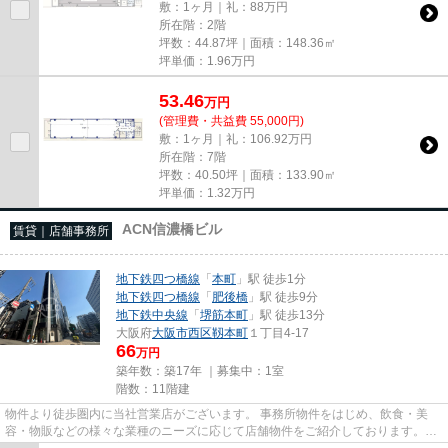
敷：1ヶ月｜礼：88万円
所在階：2階
坪数：44.87坪｜面積：148.36㎡
坪単価：
1.96
万円
53.46
万
円
(管理費・共益費 55,000円)
敷：1ヶ月｜礼：106.92万円
所在階：7階
坪数：40.50坪｜面積：133.90㎡
坪単価：
1.32
万円
ACN信濃橋ビル
賃貸｜店舗事務所
地下鉄四つ橋線
「
本町
」駅 徒歩1分
地下鉄四つ橋線
「
肥後橋
」駅 徒歩9分
地下鉄中央線
「
堺筋本町
」駅 徒歩13分
大阪府
大阪市西区
靱本町
１丁目4-17
66
万円
築年数：築17年 ｜募集中：
1室
階数：11階建
物件より徒歩圏内に当社営業店がございます。 事務所物件をはじめ、飲食・美
容・物販などの様々な業種のニーズに応じて店舗物件をご紹介しております。
尚、弊社ではおとり広告は一切...