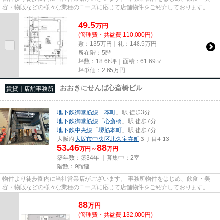
容・物販などの様々な業種のニーズに応じて店舗物件をご紹介しております。
尚、弊社ではおとり広告は一切...
49.5
万
円
(管理費・共益費 110,000円)
敷：135万円｜礼：148.5万円
所在階：5階
坪数：18.66坪｜面積：61.69㎡
坪単価：
2.65
万円
おおきにせんば心斎橋ビル
賃貸｜店舗事務所
地下鉄御堂筋線
「
本町
」駅 徒歩3分
地下鉄御堂筋線
「
心斎橋
」駅 徒歩7分
地下鉄中央線
「
堺筋本町
」駅 徒歩7分
大阪府
大阪市中央区
北久宝寺町
３丁目4-13
53.46
88
万円～
万円
築年数：築34年 ｜募集中：
2室
階数：9階建
物件より徒歩圏内に当社営業店がございます。 事務所物件をはじめ、飲食・美
容・物販などの様々な業種のニーズに応じて店舗物件をご紹介しております。
尚、弊社ではおとり広告は一切...
88
万
円
(管理費・共益費 132,000円)