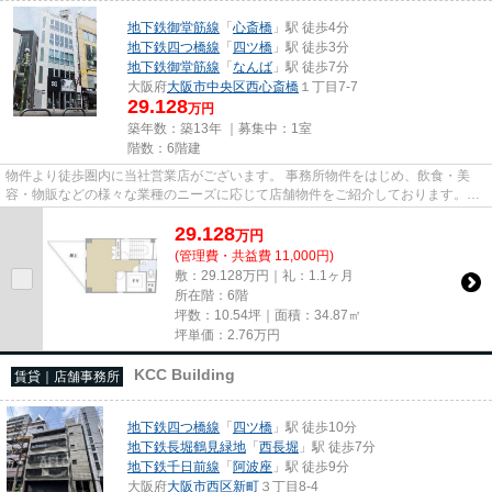
地下鉄御堂筋線
「
心斎橋
」駅 徒歩4分
地下鉄四つ橋線
「
四ツ橋
」駅 徒歩3分
地下鉄御堂筋線
「
なんば
」駅 徒歩7分
大阪府
大阪市中央区
西心斎橋
１丁目7-7
29.128
万円
築年数：築13年 ｜募集中：
1室
階数：6階建
物件より徒歩圏内に当社営業店がございます。 事務所物件をはじめ、飲食・美
容・物販などの様々な業種のニーズに応じて店舗物件をご紹介しております。
尚、弊社ではおとり広告は一切...
29.128
万
円
(管理費・共益費 11,000円)
敷：29.128万円｜礼：1.1ヶ月
所在階：6階
坪数：10.54坪｜面積：34.87㎡
坪単価：
2.76
万円
KCC Building
賃貸｜店舗事務所
地下鉄四つ橋線
「
四ツ橋
」駅 徒歩10分
地下鉄長堀鶴見緑地
「
西長堀
」駅 徒歩7分
地下鉄千日前線
「
阿波座
」駅 徒歩9分
大阪府
大阪市西区
新町
３丁目8-4