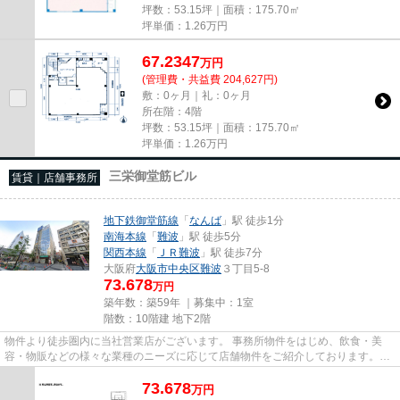
坪数：53.15坪｜面積：175.70㎡
坪単価：
1.26
万円
67.2347
万
円
(管理費・共益費 204,627円)
敷：0ヶ月｜礼：0ヶ月
所在階：4階
坪数：53.15坪｜面積：175.70㎡
坪単価：
1.26
万円
三栄御堂筋ビル
賃貸｜店舗事務所
地下鉄御堂筋線
「
なんば
」駅 徒歩1分
南海本線
「
難波
」駅 徒歩5分
関西本線
「
ＪＲ難波
」駅 徒歩7分
大阪府
大阪市中央区
難波
３丁目5-8
73.678
万円
築年数：築59年 ｜募集中：
1室
階数：10階建 地下2階
物件より徒歩圏内に当社営業店がございます。 事務所物件をはじめ、飲食・美
容・物販などの様々な業種のニーズに応じて店舗物件をご紹介しております。
尚、弊社ではおとり広告は一切...
73.678
万
円