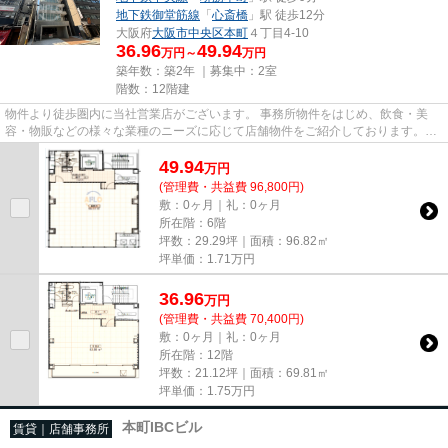
地下鉄御堂筋線
「
心斎橋
」駅 徒歩12分
大阪府
大阪市中央区
本町
４丁目4-10
36.96
49.94
万円～
万円
築年数：築2年 ｜募集中：
2室
階数：12階建
物件より徒歩圏内に当社営業店がございます。 事務所物件をはじめ、飲食・美
容・物販などの様々な業種のニーズに応じて店舗物件をご紹介しております。
尚、弊社ではおとり広告は一切...
49.94
万
円
(管理費・共益費 96,800円)
敷：0ヶ月｜礼：0ヶ月
所在階：6階
坪数：29.29坪｜面積：96.82㎡
坪単価：
1.71
万円
36.96
万
円
(管理費・共益費 70,400円)
敷：0ヶ月｜礼：0ヶ月
所在階：12階
坪数：21.12坪｜面積：69.81㎡
坪単価：
1.75
万円
本町IBCビル
賃貸｜店舗事務所