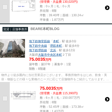
(管理費・共益費 130,020円)
敷：0ヶ月｜礼：0ヶ月
所在階：8階
坪数：39.40坪｜面積：130.24㎡
坪単価：
1.87
万円
BEARE本町BLDG
賃貸｜店舗事務所
地下鉄御堂筋線
「
本町
」駅 徒歩3分
地下鉄中央線
「
堺筋本町
」駅 徒歩4分
地下鉄堺筋線
「
北浜
」駅 徒歩12分
大阪府
大阪市中央区
本町
２丁目
75.0035
万円
築年数：築37年 ｜募集中：
1室
階数：8階建
物件より徒歩圏内に当社営業店がございます。 事務所物件をはじめ、飲食・美
容・物販などの様々な業種のニーズに応じて店舗物件をご紹介しております。
尚、弊社ではおとり広告は一切...
75.0035
万
円
(管理費・共益費 115,390円)
敷：6ヶ月｜礼：150.007万円
所在階：8階
坪数：52.45坪｜面積：173.38㎡
坪単価：
1.43
万円