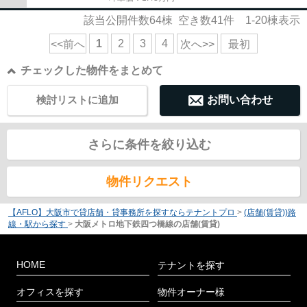
該当公開件数
64
棟 空き数
41
件
1-20
棟表示
1
2
3
4
<<前へ
次へ>>
最初
チェックした物件をまとめて
検討リストに追加
お問い合わせ
さらに条件を絞り込む
物件リクエスト
【AFLO】大阪市で貸店舗・貸事務所を探すならテナントプロ
>
(店舗(賃貸))路
線・駅から探す
>
大阪メトロ地下鉄四つ橋線の店舗(賃貸)
HOME
テナントを探す
オフィスを探す
物件オーナー様