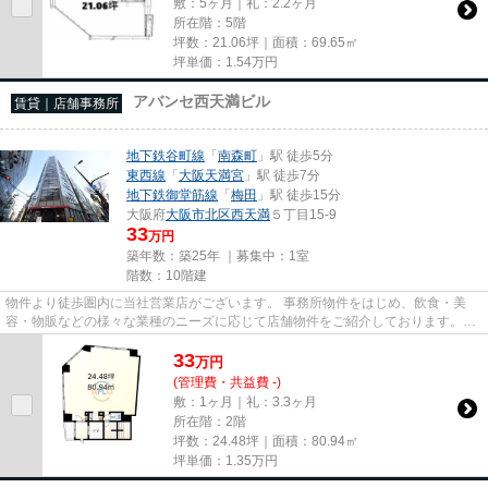
敷：5ヶ月｜礼：2.2ヶ月
所在階：5階
坪数：21.06坪｜面積：69.65㎡
坪単価：
1.54
万円
アバンセ西天満ビル
賃貸｜店舗事務所
地下鉄谷町線
「
南森町
」駅 徒歩5分
東西線
「
大阪天満宮
」駅 徒歩7分
地下鉄御堂筋線
「
梅田
」駅 徒歩15分
大阪府
大阪市北区
西天満
５丁目15-9
33
万円
築年数：築25年 ｜募集中：
1室
階数：10階建
物件より徒歩圏内に当社営業店がございます。 事務所物件をはじめ、飲食・美
容・物販などの様々な業種のニーズに応じて店舗物件をご紹介しております。
尚、弊社ではおとり広告は一切...
33
万
円
(管理費・共益費 -)
敷：1ヶ月｜礼：3.3ヶ月
所在階：2階
坪数：24.48坪｜面積：80.94㎡
坪単価：
1.35
万円