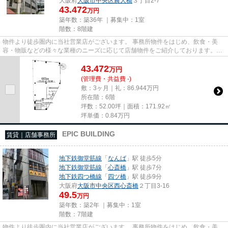
大阪府
大阪市中央区
農人橋
３丁目2-7
43.472
万円
築年数：築36年 ｜募集中：
1室
階数：8階建
物件より徒歩圏内に当社営業店がございます。 事務所物件をはじめ、飲食・美
容・物販などの様々な業種のニーズに応じて店舗物件をご紹介しております。
尚、弊社ではおとり広告は一切...
43.472
万
円
(管理費・共益費 -)
敷：3ヶ月｜礼：86.944万円
所在階：6階
坪数：52.00坪｜面積：171.92㎡
坪単価：
0.84
万円
EPIC BUILDING
賃貸｜店舗事務所
地下鉄御堂筋線
「
なんば
」駅 徒歩5分
地下鉄御堂筋線
「
心斎橋
」駅 徒歩7分
地下鉄四つ橋線
「
四ツ橋
」駅 徒歩9分
大阪府
大阪市中央区
西心斎橋
２丁目3-16
49.5
万円
築年数：築2年 ｜募集中：
1室
階数：7階建
物件より徒歩圏内に当社営業店がございます。 事務所物件をはじめ、飲食・美