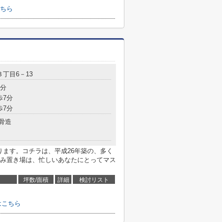
ちら
３丁目6－13
3分
歩7分
歩7分
骨造
ります。コチラは、平成26年築の、多く
み置き場は、忙しいあなたにとってマス
坪数/面積
詳細
検討リスト
せはこちら