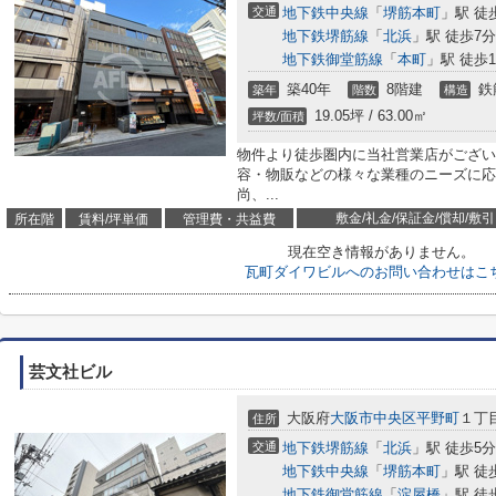
交通
地下鉄中央線
「
堺筋本町
」駅 徒
地下鉄堺筋線
「
北浜
」駅 徒歩7分
地下鉄御堂筋線
「
本町
」駅 徒歩1
築40年
8階建
鉄
築年
階数
構造
19.05坪 / 63.00㎡
坪数/面積
物件より徒歩圏内に当社営業店がござい
容・物販などの様々な業種のニーズに応
尚、...
敷金/礼金/保証金/償却/敷引
所在階
賃料/坪単価
管理費・共益費
現在空き情報がありません。
瓦町ダイワビルへのお問い合わせはこ
芸文社ビル
大阪府
大阪市中央区
平野町
１丁目
住所
交通
地下鉄堺筋線
「
北浜
」駅 徒歩5分
地下鉄中央線
「
堺筋本町
」駅 徒
地下鉄御堂筋線
「
淀屋橋
」駅 徒