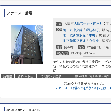
ファースト船場
大阪府
大阪市中央区
南本町
２丁目
住所
交通
地下鉄中央線
「
堺筋本町
」駅 徒
地下鉄御堂筋線
「
本町
」駅 徒歩
地下鉄御堂筋線
「
心斎橋
」駅 徒
築44年
12階建 地下1階
築年
階数
13.21坪 / 43.69㎡
坪数/面積
物件より徒歩圏内に当社営業店がござい
容・物販などの様々な業種のニーズに応
尚、...
敷金/礼金/保証金/償却/敷引
所在階
賃料/坪単価
管理費・共益費
現在空き情報がありません。
ファースト船場へのお問い合わせはこ
船場メディカルビル