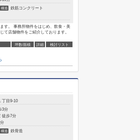
鉄筋コンクリート
構造
ます。 事務所物件をはじめ、飲食・美
じて店舗物件をご紹介しております。
坪数/面積
詳細
検討リスト
ら
１丁目9-10
歩3分
 徒歩7分
9分
鉄骨造
構造