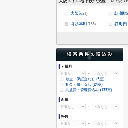
大阪メトロ地下鉄中央線
駅で絞り
大阪港
朝潮橋
(1)
堺筋本町
谷町四
(133)
▼賃料
～
敷金・保証金なし (
5
室)
礼金・敷引なし (
24
室)
共益費・管理費込み (
133
室)
面積
～
坪数
～