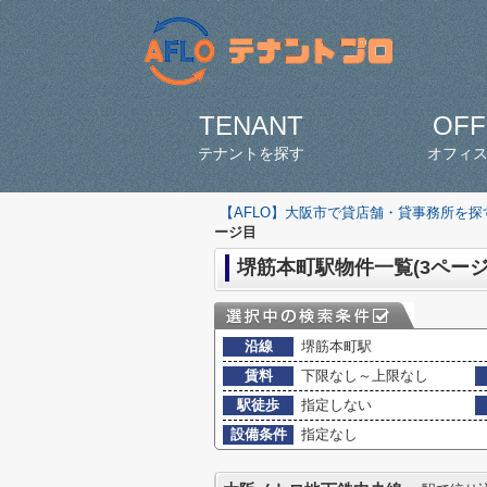
TENANT
OFF
テナントを探す
オフィ
【AFLO】大阪市で貸店舗・貸事務所を
ージ目
堺筋本町駅物件一覧(3ページ
沿線
堺筋本町駅
賃料
下限なし～上限なし
駅徒歩
指定しない
設備条件
指定なし