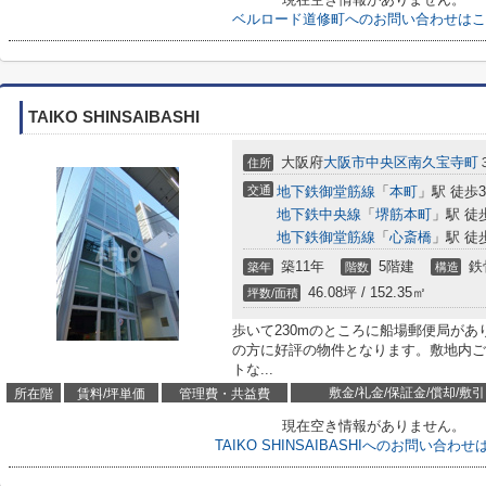
ベルロード道修町へのお問い合わせはこ
TAIKO SHINSAIBASHI
大阪府
大阪市中央区
南久宝寺町
住所
交通
地下鉄御堂筋線
「
本町
」駅 徒歩
地下鉄中央線
「
堺筋本町
」駅 徒
地下鉄御堂筋線
「
心斎橋
」駅 徒
築11年
5階建
鉄
築年
階数
構造
46.08坪 / 152.35㎡
坪数/面積
歩いて230mのところに船場郵便局があ
の方に好評の物件となります。敷地内ご
トな...
敷金/礼金/保証金/償却/敷引
所在階
賃料/坪単価
管理費・共益費
現在空き情報がありません。
TAIKO SHINSAIBASHIへのお問い合わ