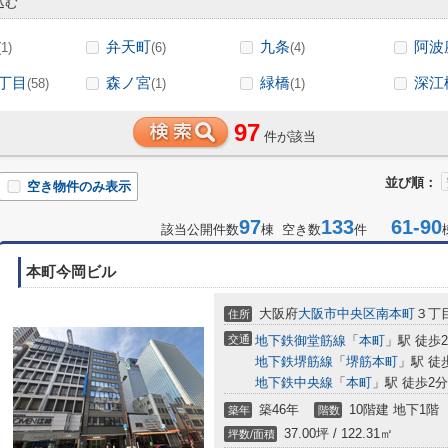
込む
弁天町
九条
阿波
(1)
(6)
(4)
丁目
森ノ宮
緑橋
深江
(58)
(1)
(1)
97
件が該当
並び順：
空き物件のみ表示
97
133
61-90
該当公開件数
棟 空き数
件
本町今岡ビル
大阪府
大阪市中央区
南本町
３丁目
住所
交通
地下鉄御堂筋線
「
本町
」駅 徒歩
地下鉄堺筋線
「
堺筋本町
」駅 徒
地下鉄中央線
「
本町
」駅 徒歩2分
築46年
10階建 地下1階
築年
階数
37.00坪 / 122.31㎡
坪数/面積