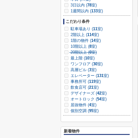
3日以内 (
78
室)
1週間以内 (
133
室)
こだわり条件
駐車場あり (
11
室)
2階以上 (
114
室)
1階の物件 (
14
室)
10階以上 (
8
室)
20階以上 (
0
室)
最上階 (
10
室)
ワンフロア (
30
室)
高層ビル (
3
室)
エレベーター (
131
室)
事務所可 (
119
室)
飲食店可 (
21
室)
デザイナーズ (
42
室)
オートロック (
54
室)
居抜物件 (
4
室)
個別空調 (
95
室)
新着物件