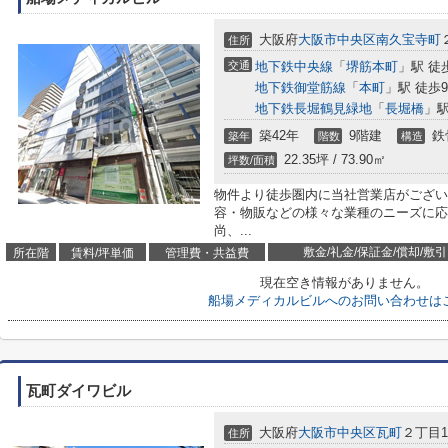
大阪府
大阪市中央区
南久宝寺町
住所
交通
地下鉄中央線
「
堺筋本町
」駅 徒
地下鉄御堂筋線
「
本町
」駅 徒歩
地下鉄長堀鶴見緑地
「
長堀橋
」駅
築42年
9階建
鉄
築年
階数
構造
22.35坪 / 73.90㎡
坪数/面積
物件より徒歩圏内に当社営業店がござい
容・物販などの様々な業種のニーズに応
尚、...
敷金/礼金/保証金/償却/敷引
所在階
賃料/坪単価
管理費・共益費
現在空き情報がありません。
船場メディカルビルへのお問い合わせは
瓦町ダイワビル
大阪府
大阪市中央区
瓦町
２丁目1-
住所