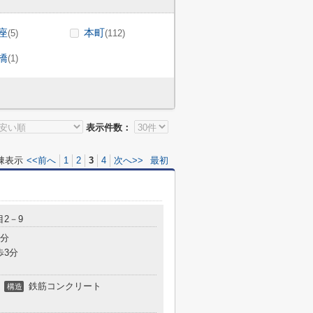
座
本町
(5)
(112)
橋
(1)
表示件数：
棟表示
<<前へ
1
2
3
4
次へ>>
最初
2－9
2分
歩3分
鉄筋コンクリート
構造