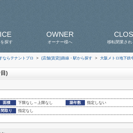
ICE
OWNER
CLO
スを探す
オーナー様へ
移転閉業され
探すならテナントプロ
>
(店舗(賃貸))路線・駅から探す
>
大阪メトロ地下鉄
目)
面積
下限なし～上限なし
築年数
指定しない
間取り
指定なし