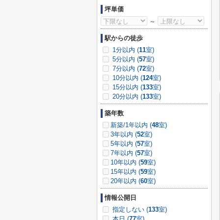
坪単価
～
駅からの徒歩
1分以内 (
11
室)
5分以内 (
57
室)
7分以内 (
72
室)
10分以内 (
124
室)
15分以内 (
133
室)
20分以内 (
133
室)
築年数
新築/1年以内 (
48
室)
3年以内 (
52
室)
5年以内 (
57
室)
7年以内 (
57
室)
10年以内 (
59
室)
15年以内 (
59
室)
20年以内 (
60
室)
情報公開日
指定しない (
133
室)
本日 (
77
室)