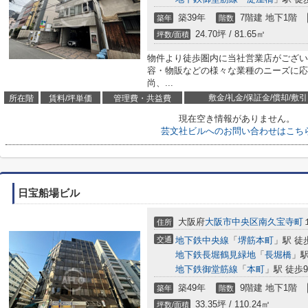
築39年
7階建 地下1階
築年
階数
24.70坪 / 81.65㎡
坪数/面積
物件より徒歩圏内に当社営業店がござい
容・物販などの様々な業種のニーズに応
尚、...
敷金/礼金/保証金/償却/敷引
所在階
賃料/坪単価
管理費・共益費
現在空き情報がありません。
芸文社ビルへのお問い合わせはこち
日宝船場ビル
大阪府
大阪市中央区
南久宝寺町
住所
交通
地下鉄中央線
「
堺筋本町
」駅 徒
地下鉄長堀鶴見緑地
「
長堀橋
」駅
地下鉄御堂筋線
「
本町
」駅 徒歩
築49年
9階建 地下1階
築年
階数
33.35坪 / 110.24㎡
坪数/面積