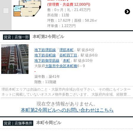
(管理費・共益費 12,000円)
敷：0ヶ月｜礼：21.45万円
所在階：11階
坪数：17.62坪｜面積：58.26㎡
坪単価：
1.22
万円
本町第2今岡ビル
賃貸｜店舗一部
地下鉄堺筋線
「
堺筋本町
」駅 徒歩4分
地下鉄谷町線
「
谷町四丁目
」駅 徒歩6分
地下鉄御堂筋線
「
本町
」駅 徒歩10分
大阪府
大阪市中央区
本町橋
6－9
-
築年数：築41年
階数：11階建
堺筋本町エリアは勿論のこと・大阪市内全域お任せ下さい。 その他にもインター
ネットに掲載していないオススメ物件多数ございます。 大阪府内全域、経験豊富
なスタッフがご対応させて...
現在空き情報がありません。
本町第2今岡ビルへのお問い合わせはこちら
本町今岡ビル
賃貸｜店舗事務所