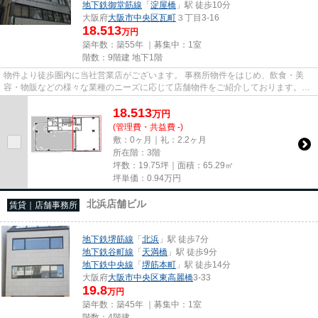
地下鉄御堂筋線
「
淀屋橋
」駅 徒歩10分
大阪府
大阪市中央区
瓦町
３丁目3-16
18.513
万円
築年数：築55年 ｜募集中：
1室
階数：9階建 地下1階
物件より徒歩圏内に当社営業店がございます。 事務所物件をはじめ、飲食・美
容・物販などの様々な業種のニーズに応じて店舗物件をご紹介しております。
尚、弊社ではおとり広告は一切...
18.513
万
円
(管理費・共益費 -)
敷：0ヶ月｜礼：2.2ヶ月
所在階：3階
坪数：19.75坪｜面積：65.29㎡
坪単価：
0.94
万円
北浜店舗ビル
賃貸｜店舗事務所
地下鉄堺筋線
「
北浜
」駅 徒歩7分
地下鉄谷町線
「
天満橋
」駅 徒歩9分
地下鉄中央線
「
堺筋本町
」駅 徒歩14分
大阪府
大阪市中央区
東高麗橋
3-33
19.8
万円
築年数：築45年 ｜募集中：
1室
階数：4階建