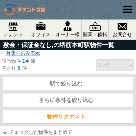
テナント
オフィス
オーナー様
開業・移転
お問合せ
敷金・保証金なし,の堺筋本町駅物件一覧
募集中のみ表示
14
該当物件
棟
5
空き数
件
駅で絞り込む
さらに条件を絞り込む
物件リクエスト
チェックした物件をまとめて