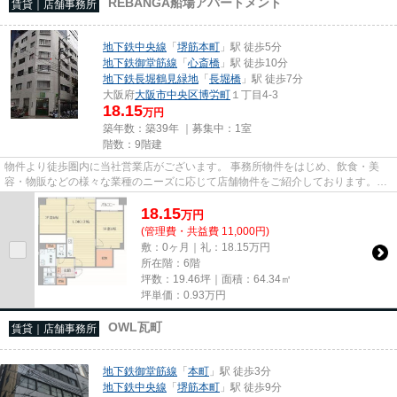
REBANGA船場アパートメント
賃貸｜店舗事務所
地下鉄中央線
「
堺筋本町
」駅 徒歩5分
地下鉄御堂筋線
「
心斎橋
」駅 徒歩10分
地下鉄長堀鶴見緑地
「
長堀橋
」駅 徒歩7分
大阪府
大阪市中央区
博労町
１丁目4-3
18.15
万円
築年数：築39年 ｜募集中：
1室
階数：9階建
物件より徒歩圏内に当社営業店がございます。 事務所物件をはじめ、飲食・美
容・物販などの様々な業種のニーズに応じて店舗物件をご紹介しております。
尚、弊社ではおとり広告は一切...
18.15
万
円
(管理費・共益費 11,000円)
敷：0ヶ月｜礼：18.15万円
所在階：6階
坪数：19.46坪｜面積：64.34㎡
坪単価：
0.93
万円
OWL瓦町
賃貸｜店舗事務所
地下鉄御堂筋線
「
本町
」駅 徒歩3分
地下鉄中央線
「
堺筋本町
」駅 徒歩9分