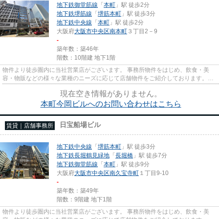
地下鉄御堂筋線
「
本町
」駅 徒歩2分
地下鉄堺筋線
「
堺筋本町
」駅 徒歩3分
地下鉄中央線
「
本町
」駅 徒歩2分
大阪府
大阪市中央区
南本町
３丁目2－9
-
築年数：築46年
階数：10階建 地下1階
物件より徒歩圏内に当社営業店がございます。 事務所物件をはじめ、飲食・美
容・物販などの様々な業種のニーズに応じて店舗物件をご紹介しております。
尚、弊社ではおとり広告は一切...
現在空き情報がありません。
本町今岡ビルへのお問い合わせはこちら
日宝船場ビル
賃貸｜店舗事務所
地下鉄中央線
「
堺筋本町
」駅 徒歩3分
地下鉄長堀鶴見緑地
「
長堀橋
」駅 徒歩7分
地下鉄御堂筋線
「
本町
」駅 徒歩9分
大阪府
大阪市中央区
南久宝寺町
１丁目9-10
-
築年数：築49年
階数：9階建 地下1階
物件より徒歩圏内に当社営業店がございます。 事務所物件をはじめ、飲食・美