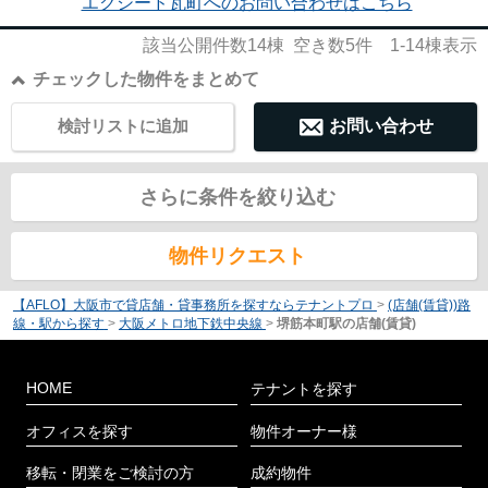
エクシード瓦町へのお問い合わせはこちら
該当公開件数
14
棟 空き数
5
件
1-14
棟表示
チェックした物件をまとめて
検討リストに追加
お問い合わせ
さらに条件を絞り込む
物件リクエスト
【AFLO】大阪市で貸店舗・貸事務所を探すならテナントプロ
>
(店舗(賃貸))路
線・駅から探す
>
大阪メトロ地下鉄中央線
>
堺筋本町駅の店舗(賃貸)
HOME
テナントを探す
オフィスを探す
物件オーナー様
移転・閉業をご検討の方
成約物件