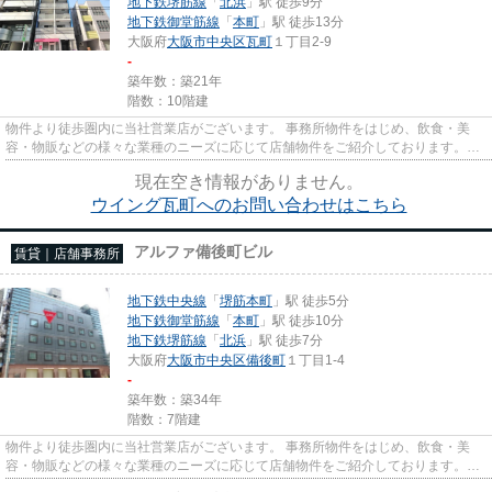
地下鉄堺筋線
「
北浜
」駅 徒歩9分
地下鉄御堂筋線
「
本町
」駅 徒歩13分
大阪府
大阪市中央区
瓦町
１丁目2-9
-
築年数：築21年
階数：10階建
物件より徒歩圏内に当社営業店がございます。 事務所物件をはじめ、飲食・美
容・物販などの様々な業種のニーズに応じて店舗物件をご紹介しております。
尚、弊社ではおとり広告は一切...
現在空き情報がありません。
ウイング瓦町へのお問い合わせはこちら
アルファ備後町ビル
賃貸｜店舗事務所
地下鉄中央線
「
堺筋本町
」駅 徒歩5分
地下鉄御堂筋線
「
本町
」駅 徒歩10分
地下鉄堺筋線
「
北浜
」駅 徒歩7分
大阪府
大阪市中央区
備後町
１丁目1-4
-
築年数：築34年
階数：7階建
物件より徒歩圏内に当社営業店がございます。 事務所物件をはじめ、飲食・美
容・物販などの様々な業種のニーズに応じて店舗物件をご紹介しております。
尚、弊社ではおとり広告は一切...