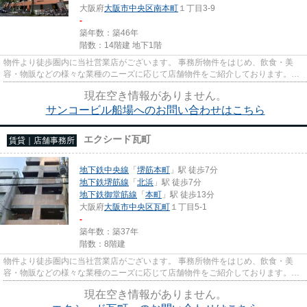
大阪府
大阪市中央区
南本町
１丁目3-9
-
築年数：築46年
階数：14階建 地下1階
物件より徒歩圏内に当社営業店がございます。 事務所物件をはじめ、飲食・美
容・物販などの様々な業種のニーズに応じて店舗物件をご紹介しております。
尚、弊社ではおとり広告は一切...
現在空き情報がありません。
サンコービル船場へのお問い合わせはこちら
エクシード瓦町
賃貸｜店舗事務所
地下鉄中央線
「
堺筋本町
」駅 徒歩7分
地下鉄堺筋線
「
北浜
」駅 徒歩7分
地下鉄御堂筋線
「
本町
」駅 徒歩13分
大阪府
大阪市中央区
瓦町
１丁目5-1
-
築年数：築37年
階数：8階建
物件より徒歩圏内に当社営業店がございます。 事務所物件をはじめ、飲食・美
容・物販などの様々な業種のニーズに応じて店舗物件をご紹介しております。
尚、弊社ではおとり広告は一切...
現在空き情報がありません。