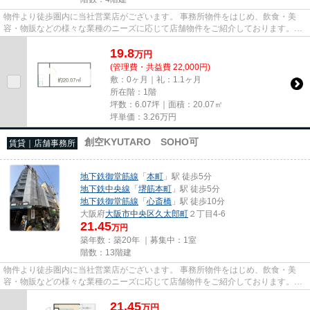
物件より徒歩圏内に当社営業店がございます。 事務所物件をはじめ、飲食・美
容・物販などの様々な業種のニーズに応じて店舗物件をご紹介しております。
尚、弊社ではおとり広告は一切...
19.8
万
円
(管理費・共益費 22,000円)
敷：0ヶ月｜礼：1.1ヶ月
所在階：1階
坪数：6.07坪｜面積：20.07㎡
坪単価：
3.26
万円
創空KYUTARO SOHO可
賃貸｜店舗事務所
地下鉄御堂筋線
「
本町
」駅 徒歩5分
地下鉄中央線
「
堺筋本町
」駅 徒歩5分
地下鉄御堂筋線
「
心斎橋
」駅 徒歩10分
大阪府
大阪市中央区
久太郎町
２丁目4-6
21.45
万円
築年数：築20年 ｜募集中：
1室
階数：13階建
物件より徒歩圏内に当社営業店がございます。 事務所物件をはじめ、飲食・美
容・物販などの様々な業種のニーズに応じて店舗物件をご紹介しております。
尚、弊社ではおとり広告は一切...
21.45
万
円