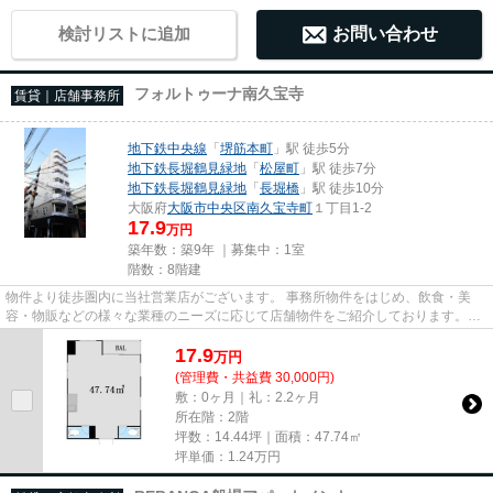
検討リストに追加
お問い合わせ
フォルトゥーナ南久宝寺
賃貸｜店舗事務所
地下鉄中央線
「
堺筋本町
」駅 徒歩5分
地下鉄長堀鶴見緑地
「
松屋町
」駅 徒歩7分
地下鉄長堀鶴見緑地
「
長堀橋
」駅 徒歩10分
大阪府
大阪市中央区
南久宝寺町
１丁目1-2
17.9
万円
築年数：築9年 ｜募集中：
1室
階数：8階建
物件より徒歩圏内に当社営業店がございます。 事務所物件をはじめ、飲食・美
容・物販などの様々な業種のニーズに応じて店舗物件をご紹介しております。
尚、弊社ではおとり広告は一切...
17.9
万
円
(管理費・共益費 30,000円)
敷：0ヶ月｜礼：2.2ヶ月
所在階：2階
坪数：14.44坪｜面積：47.74㎡
坪単価：
1.24
万円