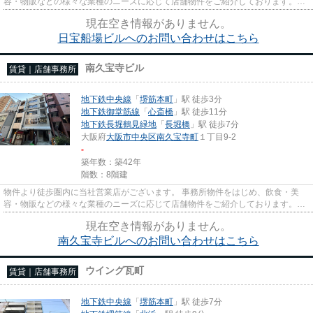
容・物販などの様々な業種のニーズに応じて店舗物件をご紹介しております。
尚、弊社ではおとり広告は一切...
現在空き情報がありません。
日宝船場ビルへのお問い合わせはこちら
南久宝寺ビル
賃貸｜店舗事務所
地下鉄中央線
「
堺筋本町
」駅 徒歩3分
地下鉄御堂筋線
「
心斎橋
」駅 徒歩11分
地下鉄長堀鶴見緑地
「
長堀橋
」駅 徒歩7分
大阪府
大阪市中央区
南久宝寺町
１丁目9-2
-
築年数：築42年
階数：8階建
物件より徒歩圏内に当社営業店がございます。 事務所物件をはじめ、飲食・美
容・物販などの様々な業種のニーズに応じて店舗物件をご紹介しております。
尚、弊社ではおとり広告は一切...
現在空き情報がありません。
南久宝寺ビルへのお問い合わせはこちら
ウイング瓦町
賃貸｜店舗事務所
地下鉄中央線
「
堺筋本町
」駅 徒歩7分