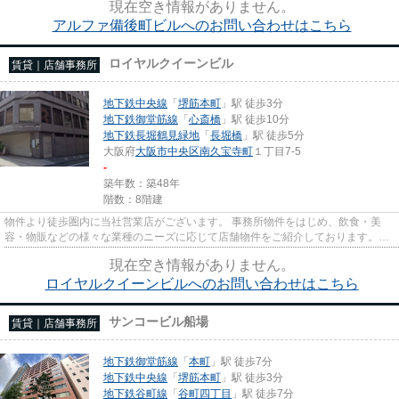
現在空き情報がありません。
アルファ備後町ビルへのお問い合わせはこちら
ロイヤルクイーンビル
賃貸｜店舗事務所
地下鉄中央線
「
堺筋本町
」駅 徒歩3分
地下鉄御堂筋線
「
心斎橋
」駅 徒歩10分
地下鉄長堀鶴見緑地
「
長堀橋
」駅 徒歩5分
大阪府
大阪市中央区
南久宝寺町
１丁目7-5
-
築年数：築48年
階数：8階建
物件より徒歩圏内に当社営業店がございます。 事務所物件をはじめ、飲食・美
容・物販などの様々な業種のニーズに応じて店舗物件をご紹介しております。
尚、弊社ではおとり広告は一切...
現在空き情報がありません。
ロイヤルクイーンビルへのお問い合わせはこちら
サンコービル船場
賃貸｜店舗事務所
地下鉄御堂筋線
「
本町
」駅 徒歩7分
地下鉄中央線
「
堺筋本町
」駅 徒歩3分
地下鉄谷町線
「
谷町四丁目
」駅 徒歩7分