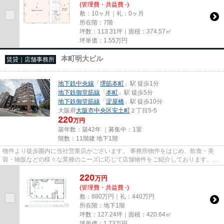
(管理費・共益費 -)
敷：10ヶ月｜礼：0ヶ月
所在階：7階
坪数：113.31坪｜面積：374.57㎡
坪単価：
1.55
万円
本町明大ビル
賃貸｜店舗事務所
地下鉄中央線
「
堺筋本町
」駅 徒歩1分
地下鉄御堂筋線
「
本町
」駅 徒歩5分
地下鉄御堂筋線
「
淀屋橋
」駅 徒歩10分
大阪府
大阪市中央区
安土町
２丁目5-5
220
万円
築年数：築42年 ｜募集中：
1室
階数：11階建 地下1階
物件より徒歩圏内に当社営業店がございます。 事務所物件をはじめ、飲食・美
容・物販などの様々な業種のニーズに応じて店舗物件をご紹介しております。
尚、弊社ではおとり広告は一切...
220
万
円
(管理費・共益費 -)
敷：880万円｜礼：440万円
所在階：地下1階
坪数：127.24坪｜面積：420.64㎡
坪単価：
1.73
万円