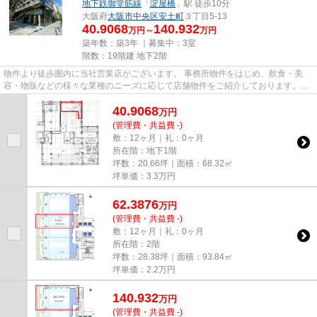
地下鉄御堂筋線
「
淀屋橋
」駅 徒歩10分
大阪府
大阪市中央区
安土町
３丁目5-13
40.9068
140.932
万円～
万円
築年数：築3年 ｜募集中：
3室
階数：19階建 地下2階
物件より徒歩圏内に当社営業店がございます。 事務所物件をはじめ、飲食・美
容・物販などの様々な業種のニーズに応じて店舗物件をご紹介しております。
尚、弊社ではおとり広告は一切...
40.9068
万
円
(管理費・共益費 -)
敷：12ヶ月｜礼：0ヶ月
所在階：地下1階
坪数：20.66坪｜面積：68.32㎡
坪単価：
3.3
万円
62.3876
万
円
(管理費・共益費 -)
敷：12ヶ月｜礼：0ヶ月
所在階：2階
坪数：28.38坪｜面積：93.84㎡
坪単価：
2.2
万円
140.932
万
円
(管理費・共益費 -)