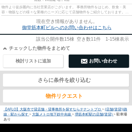
物件より徒歩圏内に当社営業店がございます。 事務所物件をはじめ、飲食・美
容・物販などの様々な業種のニーズに応じて店舗物件をご紹介しております。
尚、弊社ではおとり広告は一切...
現在空き情報がありません。
御堂筋本町ビルへのお問い合わせはこちら
該当公開件数
15
棟 空き数
11
件
1-15
棟表示
チェックした物件をまとめて
検討リストに追加
お問い合わせ
さらに条件を絞り込む
物件リクエスト
【AFLO】大阪市で貸店舗・貸事務所を探すならテナントプロ
>
(店舗(賃貸))路
線・駅から探す
>
大阪メトロ地下鉄中央線
>
堺筋本町駅の店舗(賃貸)
>
駐車場
あり