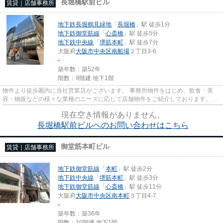
長堀橋駅前ビル
賃貸｜店舗事務所
地下鉄長堀鶴見緑地
「
長堀橋
」駅 徒歩1分
地下鉄御堂筋線
「
心斎橋
」駅 徒歩5分
地下鉄中央線
「
堺筋本町
」駅 徒歩7分
大阪府
大阪市中央区
南船場
２丁目3-6
-
築年数：築52年
階数：9階建 地下1階
物件より徒歩圏内に当社営業店がございます。 事務所物件をはじめ、飲食・美
容・物販などの様々な業種のニーズに応じて店舗物件をご紹介しております。
尚、弊社ではおとり広告は一切...
現在空き情報がありません。
長堀橋駅前ビルへのお問い合わせはこちら
御堂筋本町ビル
賃貸｜店舗事務所
地下鉄御堂筋線
「
本町
」駅 徒歩2分
地下鉄中央線
「
堺筋本町
」駅 徒歩3分
地下鉄御堂筋線
「
心斎橋
」駅 徒歩11分
大阪府
大阪市中央区
南本町
３丁目4-7
-
築年数：築36年
階数：10階建 地下1階