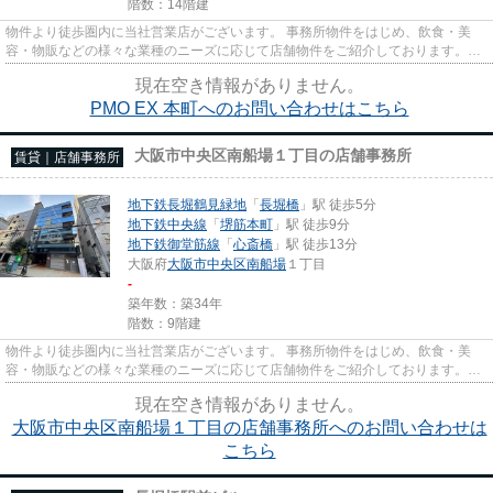
階数：14階建
物件より徒歩圏内に当社営業店がございます。 事務所物件をはじめ、飲食・美
容・物販などの様々な業種のニーズに応じて店舗物件をご紹介しております。
尚、弊社ではおとり広告は一切...
現在空き情報がありません。
PMO EX 本町へのお問い合わせはこちら
大阪市中央区南船場１丁目の店舗事務所
賃貸｜店舗事務所
地下鉄長堀鶴見緑地
「
長堀橋
」駅 徒歩5分
地下鉄中央線
「
堺筋本町
」駅 徒歩9分
地下鉄御堂筋線
「
心斎橋
」駅 徒歩13分
大阪府
大阪市中央区
南船場
１丁目
-
築年数：築34年
階数：9階建
物件より徒歩圏内に当社営業店がございます。 事務所物件をはじめ、飲食・美
容・物販などの様々な業種のニーズに応じて店舗物件をご紹介しております。
尚、弊社ではおとり広告は一切...
現在空き情報がありません。
大阪市中央区南船場１丁目の店舗事務所へのお問い合わせは
こちら