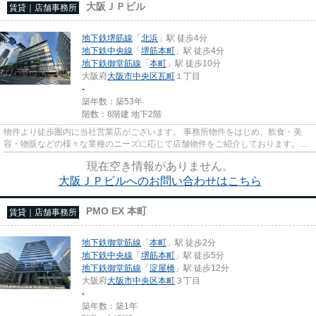
大阪ＪＰビル
賃貸｜店舗事務所
地下鉄堺筋線
「
北浜
」駅 徒歩4分
地下鉄中央線
「
堺筋本町
」駅 徒歩4分
地下鉄御堂筋線
「
本町
」駅 徒歩10分
大阪府
大阪市中央区
瓦町
１丁目
-
築年数：築53年
階数：8階建 地下2階
物件より徒歩圏内に当社営業店がございます。 事務所物件をはじめ、飲食・美
容・物販などの様々な業種のニーズに応じて店舗物件をご紹介しております。
尚、弊社ではおとり広告は一切...
現在空き情報がありません。
大阪ＪＰビルへのお問い合わせはこちら
PMO EX 本町
賃貸｜店舗事務所
地下鉄御堂筋線
「
本町
」駅 徒歩2分
地下鉄中央線
「
堺筋本町
」駅 徒歩5分
地下鉄御堂筋線
「
淀屋橋
」駅 徒歩12分
大阪府
大阪市中央区
本町
３丁目
-
築年数：築1年