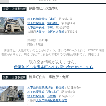
伊藤佑ビル大阪本町
賃貸｜店舗事務所
地下鉄御堂筋線
「
本町
」駅 徒歩3分
地下鉄堺筋線
「
堺筋本町
」駅 徒歩4分
地下鉄中央線
「
本町
」駅 徒歩3分
大阪府
大阪市中央区
久太郎町
３丁目1-6
-
築年数：築41年
階数：8階建
「伊藤佑ビル大阪本町」のここがイチオシ。歩いて400mの場所に、KOHYO 南船
場店があります。周辺に駅が2つあるので電車での移動が便利です。周辺には、
徒歩3分で利用できる駅がありま...
現在空き情報がありません。
伊藤佑ビル大阪本町へのお問い合わせはこちら
松屋町住吉 事務所・倉庫
賃貸｜店舗事務所
地下鉄長堀鶴見緑地
「
松屋町
」駅 徒歩5分
地下鉄堺筋線
「
堺筋本町
」駅 徒歩8分
地下鉄堺筋線
「
長堀橋
」駅 徒歩10分
大阪府
大阪市中央区
松屋町住吉
-