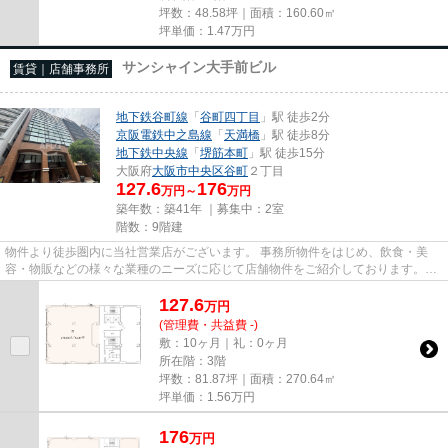
坪数：48.58坪｜面積：160.60㎡
坪単価：
1.47
万円
サンシャイン大手前ビル
賃貸｜店舗事務所
地下鉄谷町線
「
谷町四丁目
」駅 徒歩2分
京阪電鉄中之島線
「
天満橋
」駅 徒歩8分
地下鉄中央線
「
堺筋本町
」駅 徒歩15分
大阪府
大阪市中央区
谷町
２丁目
127.6
176
万円～
万円
築年数：築41年 ｜募集中：
2室
階数：9階建
物件より徒歩圏内に当社営業店がございます。 事務所物件をはじめ、飲食・美
容・物販などの様々な業種のニーズに応じて店舗物件をご紹介しております。
尚、弊社ではおとり広告は一切...
127.6
万
円
(管理費・共益費 -)
敷：10ヶ月｜礼：0ヶ月
所在階：3階
坪数：81.87坪｜面積：270.64㎡
坪単価：
1.56
万円
176
万
円