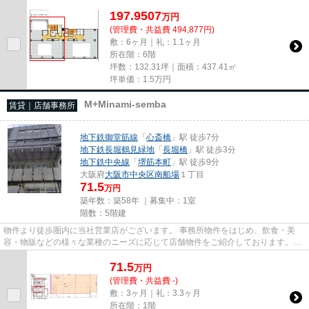
197.9507
万
円
(管理費・共益費 494,877円)
敷：6ヶ月｜礼：1.1ヶ月
所在階：6階
坪数：132.31坪｜面積：437.41㎡
坪単価：
1.5
万円
M+Minami-semba
賃貸｜店舗事務所
地下鉄御堂筋線
「
心斎橋
」駅 徒歩7分
地下鉄長堀鶴見緑地
「
長堀橋
」駅 徒歩3分
地下鉄中央線
「
堺筋本町
」駅 徒歩9分
大阪府
大阪市中央区
南船場
１丁目
71.5
万円
築年数：築58年 ｜募集中：
1室
階数：5階建
物件より徒歩圏内に当社営業店がございます。 事務所物件をはじめ、飲食・美
容・物販などの様々な業種のニーズに応じて店舗物件をご紹介しております。
尚、弊社ではおとり広告は一切...
71.5
万
円
(管理費・共益費 -)
敷：3ヶ月｜礼：3.3ヶ月
所在階：1階