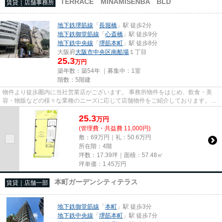
TERRACE MINAMISENBA BLD
賃貸｜店舗事務所
地下鉄堺筋線
「
長堀橋
」駅 徒歩2分
地下鉄御堂筋線
「
心斎橋
」駅 徒歩9分
地下鉄中央線
「
堺筋本町
」駅 徒歩8分
大阪府
大阪市中央区
南船場
１丁目
25.3
万円
築年数：築54年 ｜募集中：
1室
階数：5階建
物件より徒歩圏内に当社営業店がございます。 事務所物件をはじめ、飲食・美
容・物販などの様々な業種のニーズに応じて店舗物件をご紹介しております。
尚、弊社ではおとり広告は一切...
25.3
万
円
(管理費・共益費 11,000円)
敷：69万円｜礼：50.6万円
所在階：4階
坪数：17.39坪｜面積：57.48㎡
坪単価：
1.45
万円
本町ガーデンシティテラス
賃貸｜店舗一部
地下鉄御堂筋線
「
本町
」駅 徒歩3分
地下鉄中央線
「
堺筋本町
」駅 徒歩7分