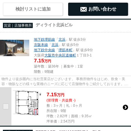
検討リストに追加
お問い合わせ
ディライト北浜ビル
賃貸｜店舗事務所
地下鉄堺筋線
「
北浜
」駅 徒歩3分
京阪本線
「
北浜
」駅 徒歩5分
地下鉄中央線
「
堺筋本町
」駅 徒歩9分
大阪府
大阪市中央区
道修町
１丁目3-1
7.15
万円
築年数：築36年 ｜募集中：
1室
階数：9階建
物件より徒歩圏内に当社営業店がございます。 事務所物件をはじめ、飲食・美
容・物販などの様々な業種のニーズに応じて店舗物件をご紹介しております。
尚、弊社ではおとり広告は一切...
7.15
万
円
(管理費・共益費 -)
敷：3ヶ月｜礼：0ヶ月
所在階：9階
坪数：2.82坪｜面積：9.35㎡
坪単価：
2.54
万円