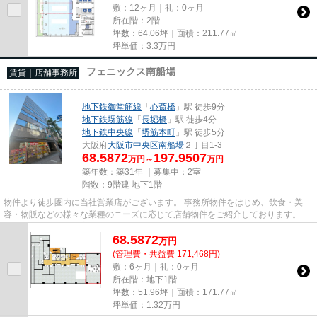
敷：12ヶ月｜礼：0ヶ月
所在階：2階
坪数：64.06坪｜面積：211.77㎡
坪単価：
3.3
万円
フェニックス南船場
賃貸｜店舗事務所
地下鉄御堂筋線
「
心斎橋
」駅 徒歩9分
地下鉄堺筋線
「
長堀橋
」駅 徒歩4分
地下鉄中央線
「
堺筋本町
」駅 徒歩5分
大阪府
大阪市中央区
南船場
２丁目1-3
68.5872
197.9507
万円～
万円
築年数：築31年 ｜募集中：
2室
階数：9階建 地下1階
物件より徒歩圏内に当社営業店がございます。 事務所物件をはじめ、飲食・美
容・物販などの様々な業種のニーズに応じて店舗物件をご紹介しております。
尚、弊社ではおとり広告は一切...
68.5872
万
円
(管理費・共益費 171,468円)
敷：6ヶ月｜礼：0ヶ月
所在階：地下1階
坪数：51.96坪｜面積：171.77㎡
坪単価：
1.32
万円