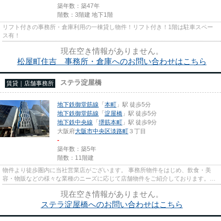
築年数：築47年
階数：3階建 地下1階
リフト付きの事務所・倉庫利用の一棟貸し物件！リフト付き！1階は駐車スペー
ス有！
現在空き情報がありません。
松屋町住吉 事務所・倉庫へのお問い合わせはこちら
ステラ淀屋橋
賃貸｜店舗事務所
地下鉄御堂筋線
「
本町
」駅 徒歩5分
地下鉄御堂筋線
「
淀屋橋
」駅 徒歩5分
地下鉄中央線
「
堺筋本町
」駅 徒歩9分
大阪府
大阪市中央区
淡路町
３丁目
-
築年数：築5年
階数：11階建
物件より徒歩圏内に当社営業店がございます。 事務所物件をはじめ、飲食・美
容・物販などの様々な業種のニーズに応じて店舗物件をご紹介しております。
尚、弊社ではおとり広告は一切...
現在空き情報がありません。
ステラ淀屋橋へのお問い合わせはこちら