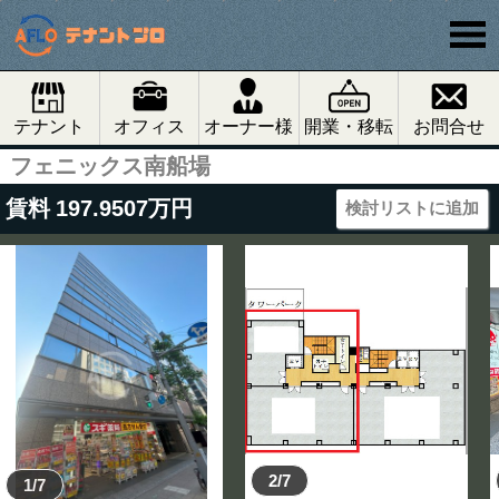
テナント
オフィス
オーナー様
開業・移転
お問合せ
フェニックス南船場
賃料
197.9507
万円
検討リストに追加
2/7
1/7