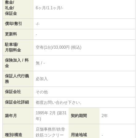
敷金/
礼金/
6ヶ月/1.1ヶ月/-
保証金
償却/敷引
-/-
更新料
-
駐車場/
空有(1台)/33,000円 (税込)
月額料金
保険加入 / 料
無 / -
金
保証人代行義
必加入
務
保証会社
その他
保証会社詳細
都度お問い合わせ下さい。
1995年 2月 (築31
築年月
契約期間
2年
年)
店舗事務所/鉄骨
種別/構造
用途地域
鉄筋コンクリー
-