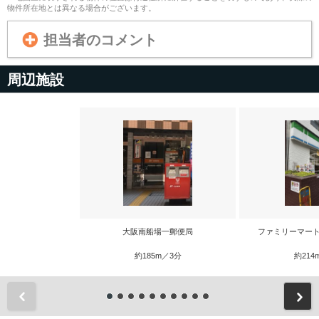
物件所在地とは異なる場合がございます。
担当者のコメント
周辺施設
大阪南船場一郵便局
ファミリーマート
約185m／3分
約214
前