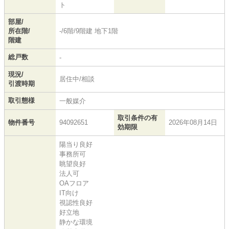
ト
部屋/
所在階/
-/6階/9階建 地下1階
階建
総戸数
-
現況/
居住中/相談
引渡時期
取引態様
一般媒介
取引条件の有
物件番号
94092651
2026年08月14日
効期限
陽当り良好
事務所可
眺望良好
法人可
OAフロア
IT向け
視認性良好
好立地
静かな環境