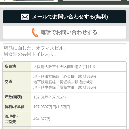
メールでお問い合わせする(無料)
電話でお問い合わせする
堺筋に面した、オフィスビル。
男女別の共同トイレあり。
所在地
大阪府
大阪市中央区
南船場
２丁目1-3
地下鉄御堂筋線
「
心斎橋
」駅 徒歩9分
交通
地下鉄堺筋線
「
長堀橋
」駅 徒歩4分
地下鉄中央線
「
堺筋本町
」駅 徒歩5分
坪数(面積)
132.31坪(437.41㎡)
賃料/坪単価
197.9507万円/1.5万円
管理費・
494,877円
共益費