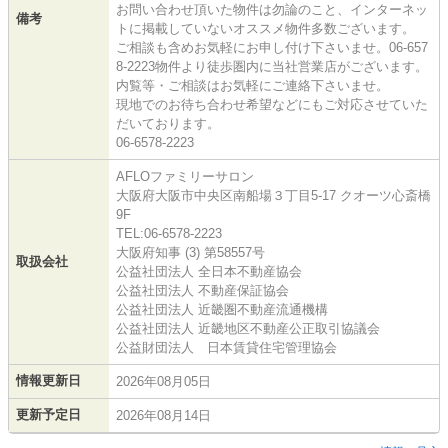
お問い合わせ頂いた物件は勿論のこと、インターネッ
備考
トに掲載していないオススメ物件多数ございます。
ご相談も含めお気軽にお申し付け下さいませ。06-657
8-2223物件より徒歩圏内に当社営業店がございます。
内覧等・ご相談はお気軽にご連絡下さいませ。
現地でのお待ち合わせ希望などにもご対応させていた
だいております。
06-6578-2223
AFLOファミリーサロン
大阪府大阪市中央区南船場３丁目5-17 クオーツ心斎橋
9F
TEL:06-6578-2223
大阪府知事 (3) 第58557号
取扱会社
公益社団法人 全日本不動産協会
公益社団法人 不動産保証協会
公益社団法人 近畿圏不動産流通機構
公益社団法人 近畿地区不動産公正取引協議会
公益財団法人 日本賃貸住宅管理協会
情報更新日
2026年08月05日
更新予定日
2026年08月14日