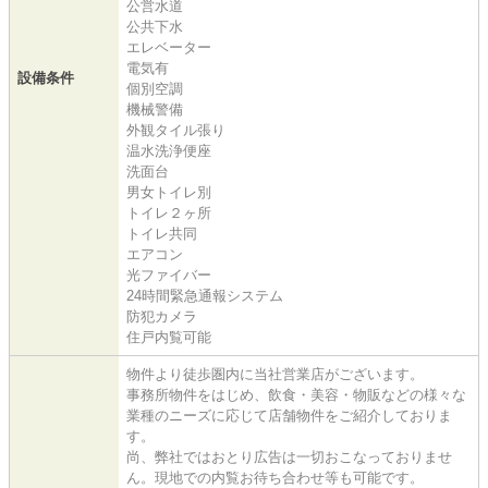
公営水道
公共下水
エレベーター
電気有
設備条件
個別空調
機械警備
外観タイル張り
温水洗浄便座
洗面台
男女トイレ別
トイレ２ヶ所
トイレ共同
エアコン
光ファイバー
24時間緊急通報システム
防犯カメラ
住戸内覧可能
物件より徒歩圏内に当社営業店がございます。
事務所物件をはじめ、飲食・美容・物販などの様々な
業種のニーズに応じて店舗物件をご紹介しておりま
す。
尚、弊社ではおとり広告は一切おこなっておりませ
ん。現地での内覧お待ち合わせ等も可能です。