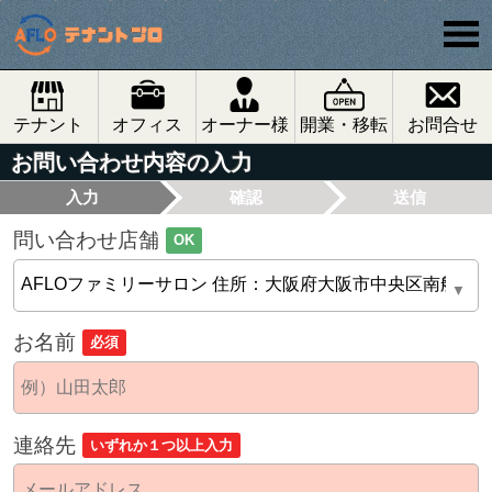
テナント
オフィス
オーナー様
開業・移転
お問合せ
お問い合わせ内容の入力
入力
確認
送信
問い合わせ店舗
OK
お名前
必須
連絡先
いずれか１つ以上入力