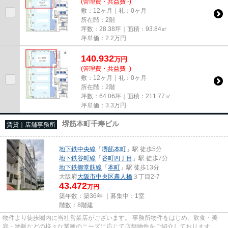
(管理費・共益費 -)
敷：12ヶ月｜礼：0ヶ月
所在階：2階
坪数：28.38坪｜面積：93.84㎡
坪単価：
2.2
万円
140.932
万
円
(管理費・共益費 -)
敷：12ヶ月｜礼：0ヶ月
所在階：2階
坪数：64.06坪｜面積：211.77㎡
坪単価：
3.3
万円
堺筋本町千寿ビル
賃貸｜店舗事務所
地下鉄中央線
「
堺筋本町
」駅 徒歩5分
地下鉄谷町線
「
谷町四丁目
」駅 徒歩7分
地下鉄御堂筋線
「
本町
」駅 徒歩13分
大阪府
大阪市中央区
農人橋
３丁目2-7
43.472
万円
築年数：築36年 ｜募集中：
1室
階数：8階建
物件より徒歩圏内に当社営業店がございます。 事務所物件をはじめ、飲食・美
容・物販などの様々な業種のニーズに応じて店舗物件をご紹介しております。