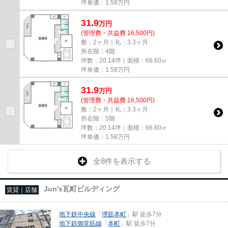
坪単価：
1.58
万円
31.9
万
円
(管理費・共益費 16,500円)
敷：2ヶ月｜礼：3.3ヶ月
所在階：4階
坪数：20.14坪｜面積：66.60㎡
坪単価：
1.58
万円
31.9
万
円
(管理費・共益費 16,500円)
敷：2ヶ月｜礼：3.3ヶ月
所在階：5階
坪数：20.14坪｜面積：66.60㎡
坪単価：
1.58
万円
全8件を表示する
Jun's瓦町ビルディング
賃貸｜店舗
地下鉄中央線
「
堺筋本町
」駅 徒歩7分
地下鉄御堂筋線
「
本町
」駅 徒歩7分