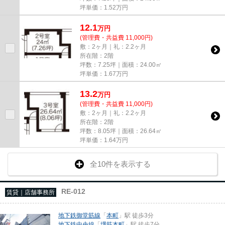
坪単価：
1.52
万円
12.1
万
円
(管理費・共益費 11,000円)
敷：2ヶ月｜礼：2.2ヶ月
所在階：2階
坪数：7.25坪｜面積：24.00㎡
坪単価：
1.67
万円
13.2
万
円
(管理費・共益費 11,000円)
敷：2ヶ月｜礼：2.2ヶ月
所在階：2階
坪数：8.05坪｜面積：26.64㎡
坪単価：
1.64
万円
全10件を表示する
RE-012
賃貸｜店舗事務所
地下鉄御堂筋線
「
本町
」駅 徒歩3分
地下鉄中央線
「
堺筋本町
」駅 徒歩7分