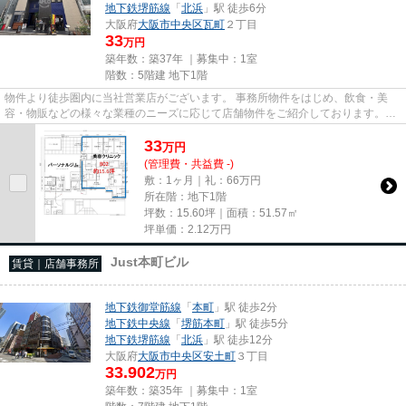
地下鉄堺筋線
「
北浜
」駅 徒歩6分
大阪府
大阪市中央区
瓦町
２丁目
33
万円
築年数：築37年 ｜募集中：
1室
階数：5階建 地下1階
物件より徒歩圏内に当社営業店がございます。 事務所物件をはじめ、飲食・美
容・物販などの様々な業種のニーズに応じて店舗物件をご紹介しております。
尚、弊社ではおとり広告は一切...
33
万
円
(管理費・共益費 -)
敷：1ヶ月｜礼：66万円
所在階：地下1階
坪数：15.60坪｜面積：51.57㎡
坪単価：
2.12
万円
Just本町ビル
賃貸｜店舗事務所
地下鉄御堂筋線
「
本町
」駅 徒歩2分
地下鉄中央線
「
堺筋本町
」駅 徒歩5分
地下鉄堺筋線
「
北浜
」駅 徒歩12分
大阪府
大阪市中央区
安土町
３丁目
33.902
万円
築年数：築35年 ｜募集中：
1室