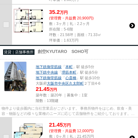
35.2
万
円
(管理費・共益費 20,900円)
敷：3ヶ月｜礼：2.2ヶ月
所在階：5-6階
坪数：21.58坪｜面積：71.33㎡
坪単価：
1.63
万円
創空KYUTARO SOHO可
賃貸｜店舗事務所
地下鉄御堂筋線
「
本町
」駅 徒歩5分
地下鉄中央線
「
堺筋本町
」駅 徒歩5分
地下鉄御堂筋線
「
心斎橋
」駅 徒歩10分
大阪府
大阪市中央区
久太郎町
２丁目4-6
21.45
万円
築年数：築20年 ｜募集中：
1室
階数：13階建
物件より徒歩圏内に当社営業店がございます。 事務所物件をはじめ、飲食・美
容・物販などの様々な業種のニーズに応じて店舗物件をご紹介しております。
尚、弊社ではおとり広告は一切...
21.45
万
円
(管理費・共益費 12,000円)
敷：0ヶ月｜礼：21.45万円