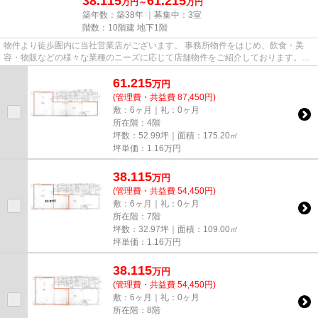
38.115
61.215
万円～
万円
築年数：築38年 ｜募集中：
3室
階数：10階建 地下1階
物件より徒歩圏内に当社営業店がございます。 事務所物件をはじめ、飲食・美
容・物販などの様々な業種のニーズに応じて店舗物件をご紹介しております。
尚、弊社ではおとり広告は一切...
61.215
万
円
(管理費・共益費 87,450円)
敷：6ヶ月｜礼：0ヶ月
所在階：4階
坪数：52.99坪｜面積：175.20㎡
坪単価：
1.16
万円
38.115
万
円
(管理費・共益費 54,450円)
敷：6ヶ月｜礼：0ヶ月
所在階：7階
坪数：32.97坪｜面積：109.00㎡
坪単価：
1.16
万円
38.115
万
円
(管理費・共益費 54,450円)
敷：6ヶ月｜礼：0ヶ月
所在階：8階