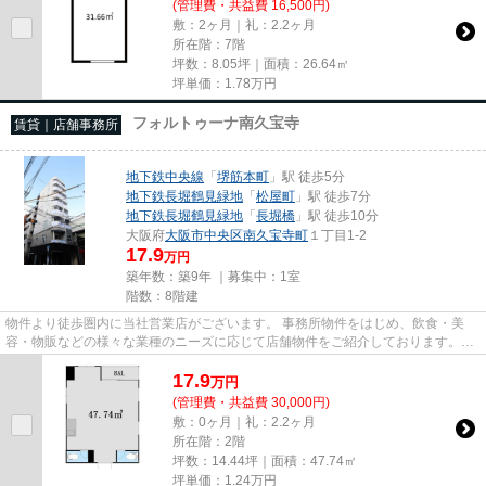
(管理費・共益費 16,500円)
敷：2ヶ月｜礼：2.2ヶ月
所在階：7階
坪数：8.05坪｜面積：26.64㎡
坪単価：
1.78
万円
フォルトゥーナ南久宝寺
賃貸｜店舗事務所
地下鉄中央線
「
堺筋本町
」駅 徒歩5分
地下鉄長堀鶴見緑地
「
松屋町
」駅 徒歩7分
地下鉄長堀鶴見緑地
「
長堀橋
」駅 徒歩10分
大阪府
大阪市中央区
南久宝寺町
１丁目1-2
17.9
万円
築年数：築9年 ｜募集中：
1室
階数：8階建
物件より徒歩圏内に当社営業店がございます。 事務所物件をはじめ、飲食・美
容・物販などの様々な業種のニーズに応じて店舗物件をご紹介しております。
尚、弊社ではおとり広告は一切...
17.9
万
円
(管理費・共益費 30,000円)
敷：0ヶ月｜礼：2.2ヶ月
所在階：2階
坪数：14.44坪｜面積：47.74㎡
坪単価：
1.24
万円