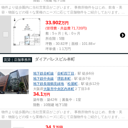
階数：7階建 地下1階
物件より徒歩圏内に当社営業店がございます。 事務所物件をはじめ、飲食・美
容・物販などの様々な業種のニーズに応じて店舗物件をご紹介しております。
尚、弊社ではおとり広告は一切...
33.902
万
円
(管理費・共益費 71,720円)
敷：5ヶ月｜礼：0ヶ月
所在階：5階
坪数：30.82坪｜面積：101.88㎡
坪単価：
1.1
万円
ダイアパレスビル本町
賃貸｜店舗事務所
地下鉄谷町線
「
谷町四丁目
」駅 徒歩6分
地下鉄中央線
「
堺筋本町
」駅 徒歩7分
地下鉄長堀鶴見緑地
「
松屋町
」駅 徒歩12分
大阪府
大阪市中央区
内本町
２丁目3-8
34.1
万円
築年数：築42年 ｜募集中：
1室
階数：10階建 地下1階
物件より徒歩圏内に当社営業店がございます。 事務所物件をはじめ、飲食・美
容・物販などの様々な業種のニーズに応じて店舗物件をご紹介しております。
尚、弊社ではおとり広告は一切...
34.1
万
円