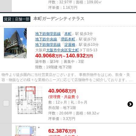
坪数：32.97坪｜面積：109.00㎡
坪単価：
1.16
万円
本町ガーデンシティテラス
賃貸｜店舗一部
地下鉄御堂筋線
「
本町
」駅 徒歩3分
地下鉄中央線
「
堺筋本町
」駅 徒歩7分
地下鉄御堂筋線
「
淀屋橋
」駅 徒歩10分
大阪府
大阪市中央区
安土町
３丁目5-13
40.9068
140.932
万円～
万円
築年数：築3年 ｜募集中：
3室
階数：19階建 地下2階
物件より徒歩圏内に当社営業店がございます。 事務所物件をはじめ、飲食・美
容・物販などの様々な業種のニーズに応じて店舗物件をご紹介しております。
尚、弊社ではおとり広告は一切...
40.9068
万
円
(管理費・共益費 -)
敷：12ヶ月｜礼：0ヶ月
所在階：地下1階
坪数：20.66坪｜面積：68.32㎡
坪単価：
3.3
万円
62.3876
万
円