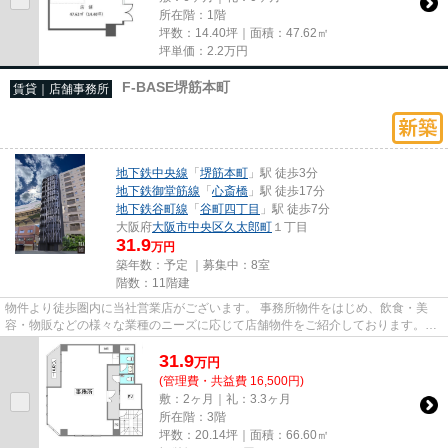
所在階：1階
坪数：14.40坪｜面積：47.62㎡
坪単価：
2.2
万円
F-BASE堺筋本町
賃貸｜店舗事務所
地下鉄中央線
「
堺筋本町
」駅 徒歩3分
地下鉄御堂筋線
「
心斎橋
」駅 徒歩17分
地下鉄谷町線
「
谷町四丁目
」駅 徒歩7分
大阪府
大阪市中央区
久太郎町
１丁目
31.9
万円
築年数：予定 ｜募集中：
8室
階数：11階建
物件より徒歩圏内に当社営業店がございます。 事務所物件をはじめ、飲食・美
容・物販などの様々な業種のニーズに応じて店舗物件をご紹介しております。
尚、弊社ではおとり広告は一切...
31.9
万
円
(管理費・共益費 16,500円)
敷：2ヶ月｜礼：3.3ヶ月
所在階：3階
坪数：20.14坪｜面積：66.60㎡