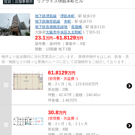
リアライズ堺筋本町ビル
賃貸｜店舗事務所
地下鉄堺筋線
「
堺筋本町
」駅 徒歩1分
地下鉄御堂筋線
「
本町
」駅 徒歩7分
地下鉄長堀鶴見緑地
「
長堀橋
」駅 徒歩11分
大阪府
大阪市中央区
久太郎町
１丁目5-31
23.1
61.8129
万円～
万円
築年数：築49年 ｜募集中：
4室
階数：10階建 地下1階
物件より徒歩圏内に当社営業店がございます。 事務所物件をはじめ、飲食・美
容・物販などの様々な業種のニーズに応じて店舗物件をご紹介しております。
尚、弊社ではおとり広告は一切...
61.8129
万
円
(管理費・共益費 -)
敷：2ヶ月｜礼：123.6318万円
所在階：2階
坪数：42.47坪｜面積：140.40㎡
坪単価：
1.46
万円
30.8
万
円
(管理費・共益費 -)
敷：2ヶ月｜礼：1.1ヶ月
所在階：4階
坪数：20.85坪｜面積：68.92㎡