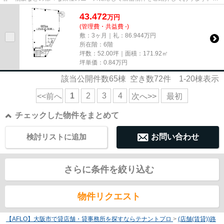
尚、弊社ではおとり広告は一切...
43.472
万
円
(管理費・共益費 -)
敷：3ヶ月｜礼：86.944万円
所在階：6階
坪数：52.00坪｜面積：171.92㎡
坪単価：
0.84
万円
該当公開件数
65
棟 空き数
72
件
1-20
棟表示
1
2
3
4
<<前へ
次へ>>
最初
チェックした物件をまとめて
検討リストに追加
お問い合わせ
さらに条件を絞り込む
物件リクエスト
【AFLO】大阪市で貸店舗・貸事務所を探すならテナントプロ
>
(店舗(賃貸))路