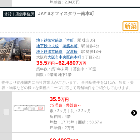
坪単価：
2.04
万円
JAY’Sオフィスタワー南本町
賃貸｜店舗事務所
地下鉄御堂筋線
「
本町
」駅 徒歩3分
地下鉄中央線
「
堺筋本町
」駅 徒歩4分
地下鉄御堂筋線
「
淀屋橋
」駅 徒歩13分
大阪府
大阪市中央区
南本町
３丁目2-21
35.5
62.4807
万円～
万円
築年数：築1年未満 ｜募集中：
10室
階数：9階建 地下1階
物件より徒歩圏内に当社営業店がございます。 事務所物件をはじめ、飲食・美
容・物販などの様々な業種のニーズに応じて店舗物件をご紹介しております。
尚、弊社ではおとり広告は一切...
35.5
万
円
(管理費・共益費 -)
敷：3ヶ月｜礼：3.3ヶ月
所在階：4階
坪数：17.75坪｜面積：58.67㎡
坪単価：
2
万円