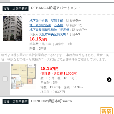
REBANGA船場アパートメント
賃貸｜店舗事務所
地下鉄中央線
「
堺筋本町
」駅 徒歩5分
地下鉄御堂筋線
「
心斎橋
」駅 徒歩10分
地下鉄長堀鶴見緑地
「
長堀橋
」駅 徒歩7分
大阪府
大阪市中央区
博労町
１丁目4-3
18.15
万円
築年数：築39年 ｜募集中：
1室
階数：9階建
物件より徒歩圏内に当社営業店がございます。 事務所物件をはじめ、飲食・美
容・物販などの様々な業種のニーズに応じて店舗物件をご紹介しております。
尚、弊社ではおとり広告は一切...
18.15
万
円
(管理費・共益費 11,000円)
敷：0ヶ月｜礼：18.15万円
所在階：6階
坪数：19.46坪｜面積：64.34㎡
坪単価：
0.93
万円
CONCOM堺筋本町South
賃貸｜店舗事務所