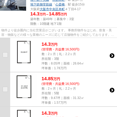
地下鉄御堂筋線
「
心斎橋
」駅 徒歩15分
大阪府
大阪市中央区
本町
４丁目4-17
14.3
14.85
万円～
万円
築年数：築49年 ｜募集中：
3室
階数：10階建 地下1階
物件より徒歩圏内に当社営業店がございます。 事務所物件をはじめ、飲食・美
容・物販などの様々な業種のニーズに応じて店舗物件をご紹介しております。
尚、弊社ではおとり広告は一切...
14.3
万
円
(管理費・共益費 16,500円)
敷：2ヶ月｜礼：2.2ヶ月
所在階：3階
坪数：8.05坪｜面積：26.64㎡
坪単価：
1.78
万円
14.85
万
円
(管理費・共益費 16,500円)
敷：2ヶ月｜礼：2.2ヶ月
所在階：5階
坪数：9.47坪｜面積：31.32㎡
坪単価：
1.57
万円
14.3
万
円