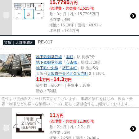
15.7795
万
円
(管理費・共益費 41,525円)
敷：3ヶ月｜礼：15.7795万円
所在階：4階
坪数：15.10坪｜面積：49.91㎡
坪単価：
1.05
万円
RE-017
賃貸｜店舗事務所
地下鉄御堂筋線
「
本町
」駅 徒歩7分
地下鉄御堂筋線
「
心斎橋
」駅 徒歩10分
地下鉄中央線
「
堺筋本町
」駅 徒歩5分
大阪府
大阪市中央区
北久宝寺町
２丁目6-1
11
14.3
万円～
万円
築年数：築53年 ｜募集中：
10室
階数：7階建
物件より徒歩圏内に当社営業店がございます。 事務所物件をはじめ、飲食・美
容・物販などの様々な業種のニーズに応じて店舗物件をご紹介しております。
尚、弊社ではおとり広告は一切...
11
万
円
(管理費・共益費 11,000円)
敷：2ヶ月｜礼：2.2ヶ月
所在階：2階
坪数：7.25坪｜面積：24.00㎡