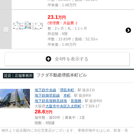
坪単価：
1.48
万円
23.1
万
円
(管理費・共益費 -)
敷：2ヶ月｜礼：1.1ヶ月
所在階：6階
坪数：15.83坪｜面積：52.33㎡
坪単価：
1.46
万円
全4件を表示する
フクダ不動産堺筋本町ビル
賃貸｜店舗事務所
地下鉄中央線
「
堺筋本町
」駅 徒歩1分
地下鉄御堂筋線
「
本町
」駅 徒歩8分
地下鉄長堀鶴見緑地
「
長堀橋
」駅 徒歩9分
大阪府
大阪市中央区
久太郎町
１丁目9-17
28.6
万円
築年数：築50年 ｜募集中：
1室
階数：9階建
物件より徒歩圏内に当社営業店がございます。 事務所物件をはじめ、飲食・美