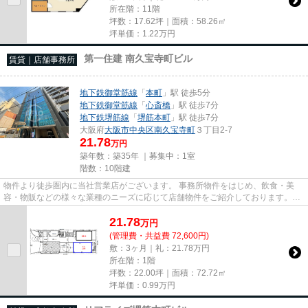
所在階：11階
坪数：17.62坪｜面積：58.26㎡
坪単価：
1.22
万円
第一住建 南久宝寺町ビル
賃貸｜店舗事務所
地下鉄御堂筋線
「
本町
」駅 徒歩5分
地下鉄御堂筋線
「
心斎橋
」駅 徒歩7分
地下鉄堺筋線
「
堺筋本町
」駅 徒歩7分
大阪府
大阪市中央区
南久宝寺町
３丁目2-7
21.78
万円
築年数：築35年 ｜募集中：
1室
階数：10階建
物件より徒歩圏内に当社営業店がございます。 事務所物件をはじめ、飲食・美
容・物販などの様々な業種のニーズに応じて店舗物件をご紹介しております。
尚、弊社ではおとり広告は一切...
21.78
万
円
(管理費・共益費 72,600円)
敷：3ヶ月｜礼：21.78万円
所在階：1階
坪数：22.00坪｜面積：72.72㎡
坪単価：
0.99
万円