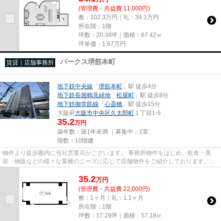
(管理費・共益費 11,000円)
敷：102.3万円｜礼：34.1万円
所在階：1階
坪数：20.39坪｜面積：67.42㎡
坪単価：
1.67
万円
パークス堺筋本町
賃貸｜店舗事務所
地下鉄中央線
「
堺筋本町
」駅 徒歩4分
地下鉄長堀鶴見緑地
「
松屋町
」駅 徒歩8分
地下鉄御堂筋線
「
心斎橋
」駅 徒歩15分
大阪府
大阪市中央区
久太郎町
１丁目1-6
35.2
万円
築年数：築1年未満 ｜募集中：
1室
階数：10階建
物件より徒歩圏内に当社営業店がございます。 事務所物件をはじめ、飲食・美
容・物販などの様々な業種のニーズに応じて店舗物件をご紹介しております。
尚、弊社ではおとり広告は一切...
35.2
万
円
(管理費・共益費 22,000円)
敷：1ヶ月｜礼：1.1ヶ月
所在階：1階
坪数：17.29坪｜面積：57.19㎡