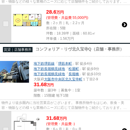
容・物販などの様々な業種のニーズに応じて店舗物件をご紹介しております。
尚、弊社ではおとり広告は一切...
28.6
万
円
(管理費・共益費 55,000円)
敷：2ヶ月｜礼：2.2ヶ月
所在階：5階
坪数：18.39坪｜面積：60.81㎡
坪単価：
1.56
万円
コンフォリア・リヴ北久宝寺Q（店舗・事務所）
賃貸｜店舗事務所
地下鉄堺筋線
「
堺筋本町
」駅 徒歩4分
地下鉄長堀鶴見緑地
「
松屋町
」駅 徒歩9分
地下鉄長堀鶴見緑地
「
長堀橋
」駅 徒歩10分
大阪府
大阪市中央区
北久宝寺町
１丁目2-9
31.68
万円
築年数：築3年 ｜募集中：
1室
階数：15階建 地下1階
物件より徒歩圏内に当社営業店がございます。 事務所物件をはじめ、飲食・美
容・物販などの様々な業種のニーズに応じて店舗物件をご紹介しております。
尚、弊社ではおとり広告は一切...
31.68
万
円
(管理費・共益費 -)
敷：6ヶ月｜礼：0ヶ月