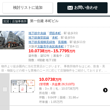
検討リストに追加
お問い合わせ
第一住建 本町ビル
賃貸｜店舗事務所
地下鉄中央線
「
堺筋本町
」駅 徒歩3分
地下鉄御堂筋線
「
本町
」駅 徒歩5分
地下鉄長堀鶴見緑地
「
長堀橋
」駅 徒歩11分
大阪府
大阪市中央区
南本町
２丁目4-11
10.0738
15.7795
万円～
万円
築年数：築52年 ｜募集中：
2室
階数：8階建 地下1階
物件より徒歩圏内に当社営業店がございます。 事務所物件をはじめ、飲食・美
容・物販などの様々な業種のニーズに応じて店舗物件をご紹介しております。
尚、弊社ではおとり広告は一切...
10.0738
万
円
(管理費・共益費 26,510円)
敷：3ヶ月｜礼：10.0738万円
所在階：4階
坪数：9.64坪｜面積：31.86㎡
坪単価：
1.05
万円