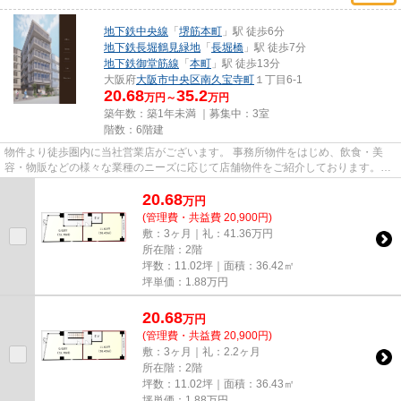
地下鉄中央線
「
堺筋本町
」駅 徒歩6分
地下鉄長堀鶴見緑地
「
長堀橋
」駅 徒歩7分
地下鉄御堂筋線
「
本町
」駅 徒歩13分
大阪府
大阪市中央区
南久宝寺町
１丁目6-1
20.68
35.2
万円～
万円
築年数：築1年未満 ｜募集中：
3室
階数：6階建
物件より徒歩圏内に当社営業店がございます。 事務所物件をはじめ、飲食・美
容・物販などの様々な業種のニーズに応じて店舗物件をご紹介しております。
尚、弊社ではおとり広告は一切...
20.68
万
円
(管理費・共益費 20,900円)
敷：3ヶ月｜礼：41.36万円
所在階：2階
坪数：11.02坪｜面積：36.42㎡
坪単価：
1.88
万円
20.68
万
円
(管理費・共益費 20,900円)
敷：3ヶ月｜礼：2.2ヶ月
所在階：2階
坪数：11.02坪｜面積：36.43㎡
坪単価：
1.88
万円