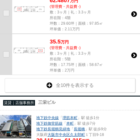
62.4807
万
円
(管理費・共益費 -)
敷：3ヶ月｜礼：3.3ヶ月
所在階：4階
坪数：29.60坪｜面積：97.85㎡
坪単価：
2.11
万円
35.5
万
円
(管理費・共益費 -)
敷：3ヶ月｜礼：3.3ヶ月
所在階：5階
坪数：17.75坪｜面積：58.67㎡
坪単価：
2
万円
全10件を表示する
三栄ビル
賃貸｜店舗事務所
地下鉄中央線
「
堺筋本町
」駅 徒歩1分
地下鉄御堂筋線
「
本町
」駅 徒歩7分
地下鉄長堀鶴見緑地
「
長堀橋
」駅 徒歩9分
大阪府
大阪市中央区
久太郎町
１丁目9-18