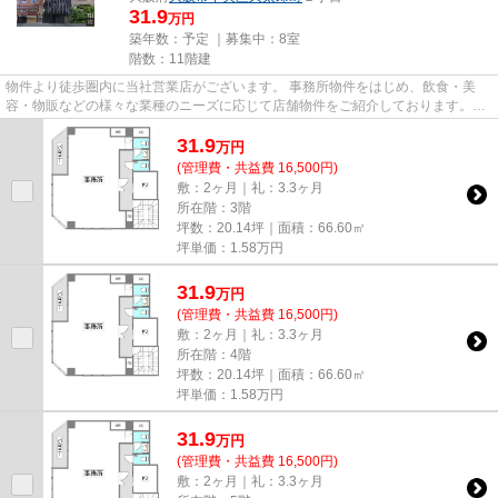
31.9
万円
築年数：予定 ｜募集中：
8室
階数：11階建
物件より徒歩圏内に当社営業店がございます。 事務所物件をはじめ、飲食・美
容・物販などの様々な業種のニーズに応じて店舗物件をご紹介しております。
尚、弊社ではおとり広告は一切...
31.9
万
円
(管理費・共益費 16,500円)
敷：2ヶ月｜礼：3.3ヶ月
所在階：3階
坪数：20.14坪｜面積：66.60㎡
坪単価：
1.58
万円
31.9
万
円
(管理費・共益費 16,500円)
敷：2ヶ月｜礼：3.3ヶ月
所在階：4階
坪数：20.14坪｜面積：66.60㎡
坪単価：
1.58
万円
31.9
万
円
(管理費・共益費 16,500円)
敷：2ヶ月｜礼：3.3ヶ月