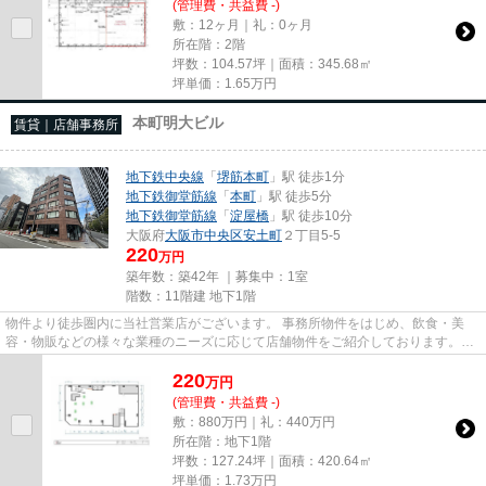
(管理費・共益費 -)
敷：12ヶ月｜礼：0ヶ月
所在階：2階
坪数：104.57坪｜面積：345.68㎡
坪単価：
1.65
万円
本町明大ビル
賃貸｜店舗事務所
地下鉄中央線
「
堺筋本町
」駅 徒歩1分
地下鉄御堂筋線
「
本町
」駅 徒歩5分
地下鉄御堂筋線
「
淀屋橋
」駅 徒歩10分
大阪府
大阪市中央区
安土町
２丁目5-5
220
万円
築年数：築42年 ｜募集中：
1室
階数：11階建 地下1階
物件より徒歩圏内に当社営業店がございます。 事務所物件をはじめ、飲食・美
容・物販などの様々な業種のニーズに応じて店舗物件をご紹介しております。
尚、弊社ではおとり広告は一切...
220
万
円
(管理費・共益費 -)
敷：880万円｜礼：440万円
所在階：地下1階
坪数：127.24坪｜面積：420.64㎡
坪単価：
1.73
万円