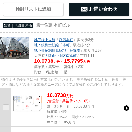
検討リストに追加
お問い合わせ
第一住建 本町ビル
賃貸｜店舗事務所
地下鉄中央線
「
堺筋本町
」駅 徒歩3分
地下鉄御堂筋線
「
本町
」駅 徒歩5分
地下鉄長堀鶴見緑地
「
長堀橋
」駅 徒歩11分
大阪府
大阪市中央区
南本町
２丁目4-11
10.0738
15.7795
万円～
万円
築年数：築52年 ｜募集中：
2室
階数：8階建 地下1階
物件より徒歩圏内に当社営業店がございます。 事務所物件をはじめ、飲食・美
容・物販などの様々な業種のニーズに応じて店舗物件をご紹介しております。
尚、弊社ではおとり広告は一切...
10.0738
万
円
(管理費・共益費 26,510円)
敷：3ヶ月｜礼：10.0738万円
所在階：4階
坪数：9.64坪｜面積：31.86㎡
坪単価：
1.05
万円