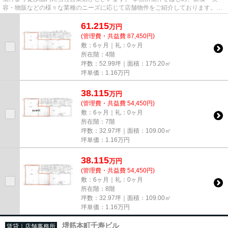
容・物販などの様々な業種のニーズに応じて店舗物件をご紹介しております。
尚、弊社ではおとり広告は一切...
61.215
万
円
(管理費・共益費 87,450円)
敷：6ヶ月｜礼：0ヶ月
所在階：4階
坪数：52.99坪｜面積：175.20㎡
坪単価：
1.16
万円
38.115
万
円
(管理費・共益費 54,450円)
敷：6ヶ月｜礼：0ヶ月
所在階：7階
坪数：32.97坪｜面積：109.00㎡
坪単価：
1.16
万円
38.115
万
円
(管理費・共益費 54,450円)
敷：6ヶ月｜礼：0ヶ月
所在階：8階
坪数：32.97坪｜面積：109.00㎡
坪単価：
1.16
万円
堺筋本町千寿ビル
賃貸｜店舗事務所