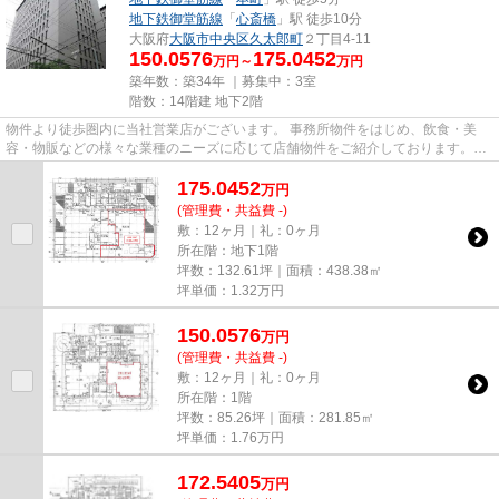
地下鉄御堂筋線
「
心斎橋
」駅 徒歩10分
大阪府
大阪市中央区
久太郎町
２丁目4-11
150.0576
175.0452
万円～
万円
築年数：築34年 ｜募集中：
3室
階数：14階建 地下2階
物件より徒歩圏内に当社営業店がございます。 事務所物件をはじめ、飲食・美
容・物販などの様々な業種のニーズに応じて店舗物件をご紹介しております。
尚、弊社ではおとり広告は一切...
175.0452
万
円
(管理費・共益費 -)
敷：12ヶ月｜礼：0ヶ月
所在階：地下1階
坪数：132.61坪｜面積：438.38㎡
坪単価：
1.32
万円
150.0576
万
円
(管理費・共益費 -)
敷：12ヶ月｜礼：0ヶ月
所在階：1階
坪数：85.26坪｜面積：281.85㎡
坪単価：
1.76
万円
172.5405
万
円