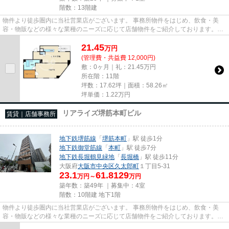
階数：13階建
物件より徒歩圏内に当社営業店がございます。 事務所物件をはじめ、飲食・美
容・物販などの様々な業種のニーズに応じて店舗物件をご紹介しております。
尚、弊社ではおとり広告は一切...
21.45
万
円
(管理費・共益費 12,000円)
敷：0ヶ月｜礼：21.45万円
所在階：11階
坪数：17.62坪｜面積：58.26㎡
坪単価：
1.22
万円
リアライズ堺筋本町ビル
賃貸｜店舗事務所
地下鉄堺筋線
「
堺筋本町
」駅 徒歩1分
地下鉄御堂筋線
「
本町
」駅 徒歩7分
地下鉄長堀鶴見緑地
「
長堀橋
」駅 徒歩11分
大阪府
大阪市中央区
久太郎町
１丁目5-31
23.1
61.8129
万円～
万円
築年数：築49年 ｜募集中：
4室
階数：10階建 地下1階
物件より徒歩圏内に当社営業店がございます。 事務所物件をはじめ、飲食・美
容・物販などの様々な業種のニーズに応じて店舗物件をご紹介しております。
尚、弊社ではおとり広告は一切...