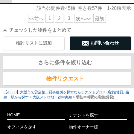
該当公開件数
45
棟 空き数
57
件
1-20
棟表示
1
2
3
<<前へ
次へ>>
最初
チェックした物件をまとめて
検討リストに追加
お問い合わせ
さらに条件を絞り込む
物件リクエスト
【AFLO】大阪市で貸店舗・貸事務所を探すならテナントプロ
>
(店舗(賃貸))路
線・駅から探す
>
大阪メトロ地下鉄中央線
>
堺筋本町駅の店舗(賃貸)
HOME
テナントを探す
オフィスを探す
物件オーナー様