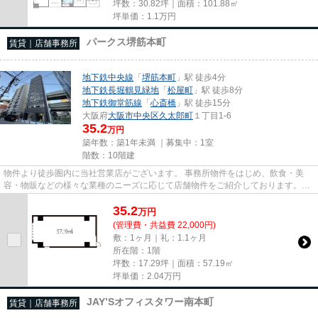
坪数：30.82坪｜面積：101.88㎡
坪単価：
1.1
万円
パークス堺筋本町
賃貸｜店舗事務所
地下鉄中央線
「
堺筋本町
」駅 徒歩4分
地下鉄長堀鶴見緑地
「
松屋町
」駅 徒歩8分
地下鉄御堂筋線
「
心斎橋
」駅 徒歩15分
大阪府
大阪市中央区
久太郎町
１丁目1-6
35.2
万円
築年数：築1年未満 ｜募集中：
1室
階数：10階建
物件より徒歩圏内に当社営業店がございます。 事務所物件をはじめ、飲食・美
容・物販などの様々な業種のニーズに応じて店舗物件をご紹介しております。
尚、弊社ではおとり広告は一切...
35.2
万
円
(管理費・共益費 22,000円)
敷：1ヶ月｜礼：1.1ヶ月
所在階：1階
坪数：17.29坪｜面積：57.19㎡
坪単価：
2.04
万円
JAY’Sオフィスタワー南本町
賃貸｜店舗事務所