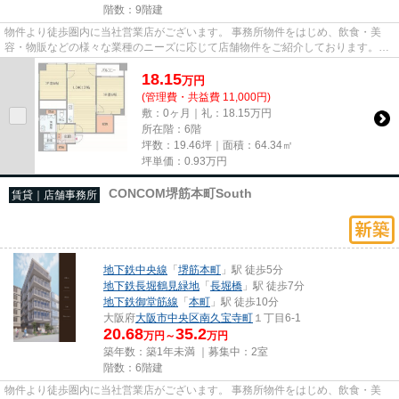
階数：9階建
物件より徒歩圏内に当社営業店がございます。 事務所物件をはじめ、飲食・美
容・物販などの様々な業種のニーズに応じて店舗物件をご紹介しております。
尚、弊社ではおとり広告は一切...
18.15
万
円
(管理費・共益費 11,000円)
敷：0ヶ月｜礼：18.15万円
所在階：6階
坪数：19.46坪｜面積：64.34㎡
坪単価：
0.93
万円
CONCOM堺筋本町South
賃貸｜店舗事務所
地下鉄中央線
「
堺筋本町
」駅 徒歩5分
地下鉄長堀鶴見緑地
「
長堀橋
」駅 徒歩7分
地下鉄御堂筋線
「
本町
」駅 徒歩10分
大阪府
大阪市中央区
南久宝寺町
１丁目6-1
20.68
35.2
万円～
万円
築年数：築1年未満 ｜募集中：
2室
階数：6階建
物件より徒歩圏内に当社営業店がございます。 事務所物件をはじめ、飲食・美