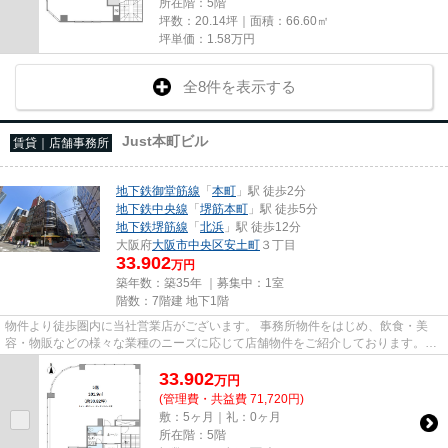
所在階：5階
坪数：20.14坪｜面積：66.60㎡
坪単価：
1.58
万円
全8件を表示する
Just本町ビル
賃貸｜店舗事務所
地下鉄御堂筋線
「
本町
」駅 徒歩2分
地下鉄中央線
「
堺筋本町
」駅 徒歩5分
地下鉄堺筋線
「
北浜
」駅 徒歩12分
大阪府
大阪市中央区
安土町
３丁目
33.902
万円
築年数：築35年 ｜募集中：
1室
階数：7階建 地下1階
物件より徒歩圏内に当社営業店がございます。 事務所物件をはじめ、飲食・美
容・物販などの様々な業種のニーズに応じて店舗物件をご紹介しております。
尚、弊社ではおとり広告は一切...
33.902
万
円
(管理費・共益費 71,720円)
敷：5ヶ月｜礼：0ヶ月
所在階：5階