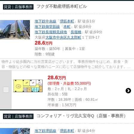
フクダ不動産堺筋本町ビル
賃貸｜店舗事務所
地下鉄中央線
「
堺筋本町
」駅 徒歩1分
地下鉄御堂筋線
「
本町
」駅 徒歩8分
地下鉄長堀鶴見緑地
「
長堀橋
」駅 徒歩9分
大阪府
大阪市中央区
久太郎町
１丁目9-17
28.6
万円
築年数：築50年 ｜募集中：
1室
階数：9階建
物件より徒歩圏内に当社営業店がございます。 事務所物件をはじめ、飲食・美
容・物販などの様々な業種のニーズに応じて店舗物件をご紹介しております。
尚、弊社ではおとり広告は一切...
28.6
万
円
(管理費・共益費 55,000円)
敷：2ヶ月｜礼：2.2ヶ月
所在階：5階
坪数：18.39坪｜面積：60.81㎡
坪単価：
1.56
万円
コンフォリア・リヴ北久宝寺Q（店舗・事務所）
賃貸｜店舗事務所
地下鉄堺筋線
「
堺筋本町
」駅 徒歩4分