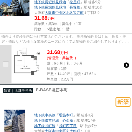
地下鉄長堀鶴見緑地
「
松屋町
」駅 徒歩9分
地下鉄長堀鶴見緑地
「
長堀橋
」駅 徒歩10分
大阪府
大阪市中央区
北久宝寺町
１丁目2-9
31.68
万円
築年数：築3年 ｜募集中：
1室
階数：15階建 地下1階
物件より徒歩圏内に当社営業店がございます。 事務所物件をはじめ、飲食・美
容・物販などの様々な業種のニーズに応じて店舗物件をご紹介しております。
尚、弊社ではおとり広告は一切...
31.68
万
円
(管理費・共益費 -)
敷：6ヶ月｜礼：0ヶ月
所在階：1階
坪数：14.40坪｜面積：47.62㎡
坪単価：
2.2
万円
F-BASE堺筋本町
賃貸｜店舗事務所
地下鉄中央線
「
堺筋本町
」駅 徒歩3分
地下鉄御堂筋線
「
心斎橋
」駅 徒歩17分
地下鉄谷町線
「
谷町四丁目
」駅 徒歩7分
大阪府
大阪市中央区
久太郎町
１丁目