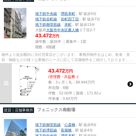
地下鉄中央線
「
堺筋本町
」駅 徒歩5分
地下鉄谷町線
「
谷町四丁目
」駅 徒歩7分
地下鉄御堂筋線
「
本町
」駅 徒歩13分
大阪府
大阪市中央区
農人橋
３丁目2-7
43.472
万円
築年数：築36年 ｜募集中：
1室
階数：8階建
物件より徒歩圏内に当社営業店がございます。 事務所物件をはじめ、飲食・美
容・物販などの様々な業種のニーズに応じて店舗物件をご紹介しております。
尚、弊社ではおとり広告は一切...
43.472
万
円
(管理費・共益費 -)
敷：3ヶ月｜礼：86.944万円
所在階：6階
坪数：52.00坪｜面積：171.92㎡
坪単価：
0.84
万円
フェニックス南船場
賃貸｜店舗事務所
地下鉄御堂筋線
「
心斎橋
」駅 徒歩9分
地下鉄堺筋線
「
長堀橋
」駅 徒歩4分
地下鉄中央線
「
堺筋本町
」駅 徒歩5分