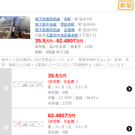
地下鉄御堂筋線
「
本町
」駅 徒歩3分
地下鉄中央線
「
堺筋本町
」駅 徒歩4分
地下鉄御堂筋線
「
淀屋橋
」駅 徒歩13分
大阪府
大阪市中央区
南本町
３丁目2-21
35.5
62.4807
万円～
万円
築年数：築1年未満 ｜募集中：
10室
階数：9階建 地下1階
物件より徒歩圏内に当社営業店がございます。 事務所物件をはじめ、飲食・美
容・物販などの様々な業種のニーズに応じて店舗物件をご紹介しております。
尚、弊社ではおとり広告は一切...
35.5
万
円
(管理費・共益費 -)
敷：3ヶ月｜礼：3.3ヶ月
所在階：4階
坪数：17.75坪｜面積：58.67㎡
坪単価：
2
万円
62.4807
万
円
(管理費・共益費 -)
敷：3ヶ月｜礼：3.3ヶ月
所在階：4階