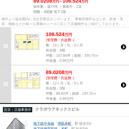
89.0208
106.524
万円～
万円
築年数：築74年 ｜募集中：
2室
階数：8階建 地下1階
物件より徒歩圏内に当社営業店がございます。 事務所物件をはじめ、飲食・美
容・物販などの様々な業種のニーズに応じて店舗物件をご紹介しております。
尚、弊社ではおとり広告は一切...
106.524
万
円
(管理費・共益費 -)
敷：10ヶ月｜礼：0ヶ月
所在階：4階
坪数：107.60坪｜面積：355.70㎡
坪単価：
0.99
万円
89.0208
万
円
(管理費・共益費 -)
敷：12ヶ月｜礼：0ヶ月
所在階：5階
坪数：89.92坪｜面積：297.25㎡
坪単価：
0.99
万円
クラボウアネックスビル
賃貸｜店舗事務所
地下鉄中央線
「
堺筋本町
」駅 徒歩3分
地下鉄御堂筋線
「
本町
」駅 徒歩5分