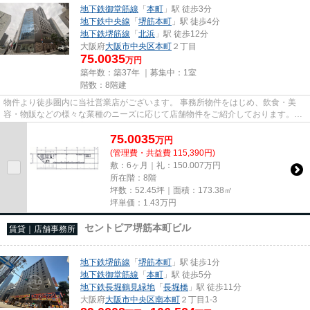
地下鉄御堂筋線
「
本町
」駅 徒歩3分
地下鉄中央線
「
堺筋本町
」駅 徒歩4分
地下鉄堺筋線
「
北浜
」駅 徒歩12分
大阪府
大阪市中央区
本町
２丁目
75.0035
万円
築年数：築37年 ｜募集中：
1室
階数：8階建
物件より徒歩圏内に当社営業店がございます。 事務所物件をはじめ、飲食・美
容・物販などの様々な業種のニーズに応じて店舗物件をご紹介しております。
尚、弊社ではおとり広告は一切...
75.0035
万
円
(管理費・共益費 115,390円)
敷：6ヶ月｜礼：150.007万円
所在階：8階
坪数：52.45坪｜面積：173.38㎡
坪単価：
1.43
万円
セントピア堺筋本町ビル
賃貸｜店舗事務所
地下鉄堺筋線
「
堺筋本町
」駅 徒歩1分
地下鉄御堂筋線
「
本町
」駅 徒歩5分
地下鉄長堀鶴見緑地
「
長堀橋
」駅 徒歩11分
大阪府
大阪市中央区
南本町
２丁目1-3