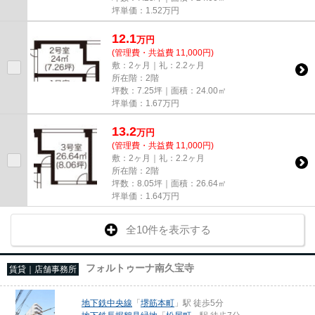
坪単価：
1.52
万円
12.1
万
円
(管理費・共益費 11,000円)
敷：2ヶ月｜礼：2.2ヶ月
所在階：2階
坪数：7.25坪｜面積：24.00㎡
坪単価：
1.67
万円
13.2
万
円
(管理費・共益費 11,000円)
敷：2ヶ月｜礼：2.2ヶ月
所在階：2階
坪数：8.05坪｜面積：26.64㎡
坪単価：
1.64
万円
全10件を表示する
フォルトゥーナ南久宝寺
賃貸｜店舗事務所
地下鉄中央線
「
堺筋本町
」駅 徒歩5分