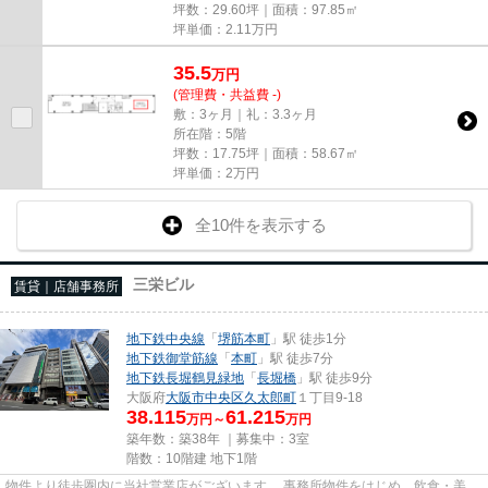
坪数：29.60坪｜面積：97.85㎡
坪単価：
2.11
万円
35.5
万
円
(管理費・共益費 -)
敷：3ヶ月｜礼：3.3ヶ月
所在階：5階
坪数：17.75坪｜面積：58.67㎡
坪単価：
2
万円
全10件を表示する
三栄ビル
賃貸｜店舗事務所
地下鉄中央線
「
堺筋本町
」駅 徒歩1分
地下鉄御堂筋線
「
本町
」駅 徒歩7分
地下鉄長堀鶴見緑地
「
長堀橋
」駅 徒歩9分
大阪府
大阪市中央区
久太郎町
１丁目9-18
38.115
61.215
万円～
万円
築年数：築38年 ｜募集中：
3室
階数：10階建 地下1階
物件より徒歩圏内に当社営業店がございます。 事務所物件をはじめ、飲食・美