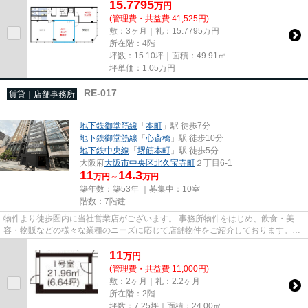
15.7795
万
円
(管理費・共益費 41,525円)
敷：3ヶ月｜礼：15.7795万円
所在階：4階
坪数：15.10坪｜面積：49.91㎡
坪単価：
1.05
万円
RE-017
賃貸｜店舗事務所
地下鉄御堂筋線
「
本町
」駅 徒歩7分
地下鉄御堂筋線
「
心斎橋
」駅 徒歩10分
地下鉄中央線
「
堺筋本町
」駅 徒歩5分
大阪府
大阪市中央区
北久宝寺町
２丁目6-1
11
14.3
万円～
万円
築年数：築53年 ｜募集中：
10室
階数：7階建
物件より徒歩圏内に当社営業店がございます。 事務所物件をはじめ、飲食・美
容・物販などの様々な業種のニーズに応じて店舗物件をご紹介しております。
尚、弊社ではおとり広告は一切...
11
万
円
(管理費・共益費 11,000円)
敷：2ヶ月｜礼：2.2ヶ月
所在階：2階
坪数：7.25坪｜面積：24.00㎡