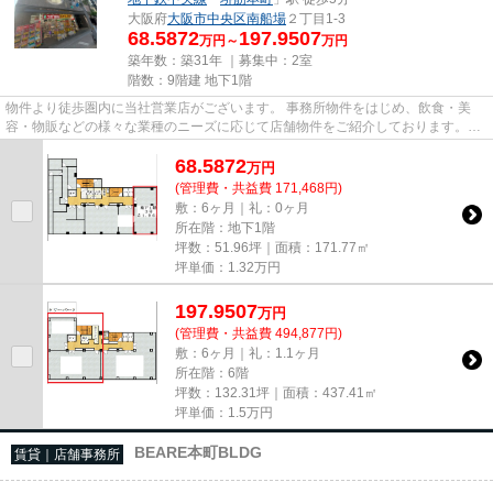
大阪府
大阪市中央区
南船場
２丁目1-3
68.5872
197.9507
万円～
万円
築年数：築31年 ｜募集中：
2室
階数：9階建 地下1階
物件より徒歩圏内に当社営業店がございます。 事務所物件をはじめ、飲食・美
容・物販などの様々な業種のニーズに応じて店舗物件をご紹介しております。
尚、弊社ではおとり広告は一切...
68.5872
万
円
(管理費・共益費 171,468円)
敷：6ヶ月｜礼：0ヶ月
所在階：地下1階
坪数：51.96坪｜面積：171.77㎡
坪単価：
1.32
万円
197.9507
万
円
(管理費・共益費 494,877円)
敷：6ヶ月｜礼：1.1ヶ月
所在階：6階
坪数：132.31坪｜面積：437.41㎡
坪単価：
1.5
万円
BEARE本町BLDG
賃貸｜店舗事務所