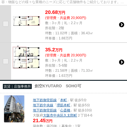
容・物販などの様々な業種のニーズに応じて店舗物件をご紹介しております。
尚、弊社ではおとり広告は一切...
20.68
万
円
(管理費・共益費 20,900円)
敷：3ヶ月｜礼：2.2ヶ月
所在階：2階
坪数：11.02坪｜面積：36.43㎡
坪単価：
1.88
万円
35.2
万
円
(管理費・共益費 20,900円)
敷：3ヶ月｜礼：2.2ヶ月
所在階：5-6階
坪数：21.58坪｜面積：71.33㎡
坪単価：
1.63
万円
創空KYUTARO SOHO可
賃貸｜店舗事務所
地下鉄御堂筋線
「
本町
」駅 徒歩5分
地下鉄中央線
「
堺筋本町
」駅 徒歩5分
地下鉄御堂筋線
「
心斎橋
」駅 徒歩10分
大阪府
大阪市中央区
久太郎町
２丁目4-6
21.45
万円
築年数：築20年 ｜募集中：
1室