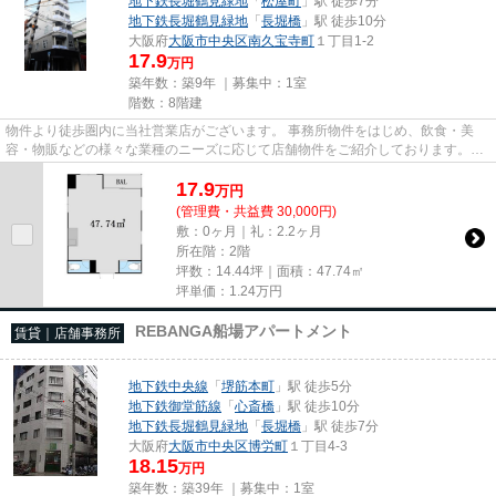
地下鉄長堀鶴見緑地
「
松屋町
」駅 徒歩7分
地下鉄長堀鶴見緑地
「
長堀橋
」駅 徒歩10分
大阪府
大阪市中央区
南久宝寺町
１丁目1-2
17.9
万円
築年数：築9年 ｜募集中：
1室
階数：8階建
物件より徒歩圏内に当社営業店がございます。 事務所物件をはじめ、飲食・美
容・物販などの様々な業種のニーズに応じて店舗物件をご紹介しております。
尚、弊社ではおとり広告は一切...
17.9
万
円
(管理費・共益費 30,000円)
敷：0ヶ月｜礼：2.2ヶ月
所在階：2階
坪数：14.44坪｜面積：47.74㎡
坪単価：
1.24
万円
REBANGA船場アパートメント
賃貸｜店舗事務所
地下鉄中央線
「
堺筋本町
」駅 徒歩5分
地下鉄御堂筋線
「
心斎橋
」駅 徒歩10分
地下鉄長堀鶴見緑地
「
長堀橋
」駅 徒歩7分
大阪府
大阪市中央区
博労町
１丁目4-3
18.15
万円
築年数：築39年 ｜募集中：
1室