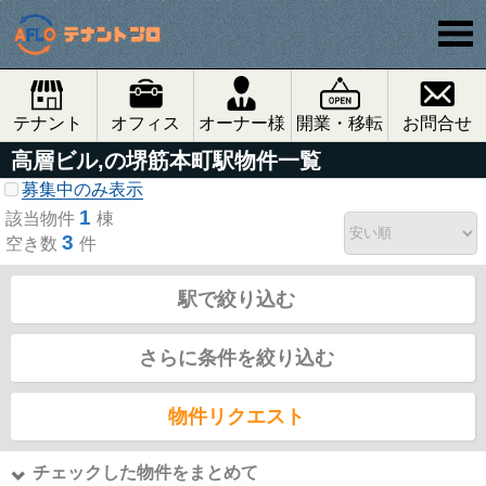
テナント
オフィス
オーナー様
開業・移転
お問合せ
高層ビル,の堺筋本町駅物件一覧
募集中のみ表示
1
該当物件
棟
3
空き数
件
駅で絞り込む
さらに条件を絞り込む
物件リクエスト
チェックした物件をまとめて