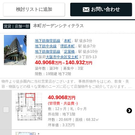
検討リストに追加
お問い合わせ
本町ガーデンシティテラス
賃貸｜店舗一部
地下鉄御堂筋線
「
本町
」駅 徒歩3分
地下鉄中央線
「
堺筋本町
」駅 徒歩7分
地下鉄御堂筋線
「
淀屋橋
」駅 徒歩10分
大阪府
大阪市中央区
安土町
３丁目5-13
40.9068
140.932
万円～
万円
築年数：築3年 ｜募集中：
3室
階数：19階建 地下2階
物件より徒歩圏内に当社営業店がございます。 事務所物件をはじめ、飲食・美
容・物販などの様々な業種のニーズに応じて店舗物件をご紹介しております。
尚、弊社ではおとり広告は一切...
40.9068
万
円
(管理費・共益費 -)
敷：12ヶ月｜礼：0ヶ月
所在階：地下1階
坪数：20.66坪｜面積：68.32㎡
坪単価：
3.3
万円