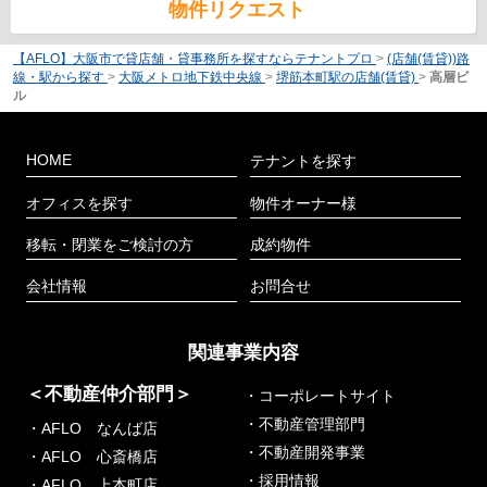
物件リクエスト
【AFLO】大阪市で貸店舗・貸事務所を探すならテナントプロ
>
(店舗(賃貸))路
線・駅から探す
>
大阪メトロ地下鉄中央線
>
堺筋本町駅の店舗(賃貸)
>
高層ビ
ル
HOME
テナントを探す
オフィスを探す
物件オーナー様
移転・閉業をご検討の方
成約物件
会社情報
お問合せ
関連事業内容
＜不動産仲介部門＞
・コーポレートサイト
・不動産管理部門
・AFLO なんば店
・不動産開発事業
・AFLO 心斎橋店
・採用情報
・AFLO 上本町店