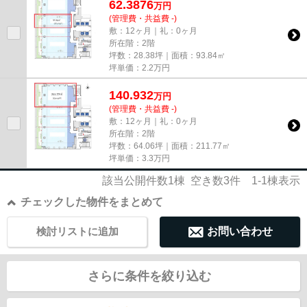
62.3876
万
円
(管理費・共益費 -)
敷：12ヶ月｜礼：0ヶ月
所在階：2階
坪数：28.38坪｜面積：93.84㎡
坪単価：
2.2
万円
140.932
万
円
(管理費・共益費 -)
敷：12ヶ月｜礼：0ヶ月
所在階：2階
坪数：64.06坪｜面積：211.77㎡
坪単価：
3.3
万円
該当公開件数
1
棟 空き数
3
件
1-1
棟表示
チェックした物件をまとめて
検討リストに追加
お問い合わせ
さらに条件を絞り込む