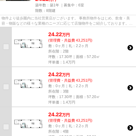
築年数：築1年 ｜募集中：
6室
階数：8階建
物件より徒歩圏内に当社営業店がございます。 事務所物件をはじめ、飲食・美
容・物販などの様々な業種のニーズに応じて店舗物件をご紹介しております。
尚、弊社ではおとり広告は一切...
24.22
万
円
(管理費・共益費 43,251円)
敷：0ヶ月｜礼：2.2ヶ月
所在階：2階
坪数：17.30坪｜面積：57.20㎡
坪単価：
1.4
万円
24.22
万
円
(管理費・共益費 43,251円)
敷：0ヶ月｜礼：2.2ヶ月
所在階：3階
坪数：17.30坪｜面積：57.20㎡
坪単価：
1.4
万円
24.22
万
円
(管理費・共益費 43,251円)
敷：0ヶ月｜礼：2.2ヶ月
所在階：4階