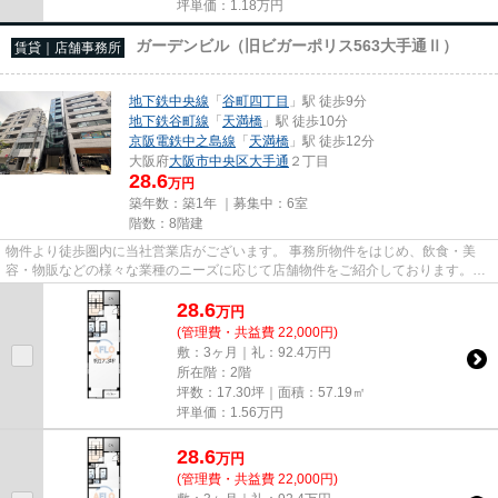
坪単価：
1.18
万円
ガーデンビル（旧ビガーポリス563大手通Ⅱ）
賃貸｜店舗事務所
地下鉄中央線
「
谷町四丁目
」駅 徒歩9分
地下鉄谷町線
「
天満橋
」駅 徒歩10分
京阪電鉄中之島線
「
天満橋
」駅 徒歩12分
大阪府
大阪市中央区
大手通
２丁目
28.6
万円
築年数：築1年 ｜募集中：
6室
階数：8階建
物件より徒歩圏内に当社営業店がございます。 事務所物件をはじめ、飲食・美
容・物販などの様々な業種のニーズに応じて店舗物件をご紹介しております。
尚、弊社ではおとり広告は一切...
28.6
万
円
(管理費・共益費 22,000円)
敷：3ヶ月｜礼：92.4万円
所在階：2階
坪数：17.30坪｜面積：57.19㎡
坪単価：
1.56
万円
28.6
万
円
(管理費・共益費 22,000円)