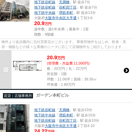
地下鉄谷町線
「
天満橋
」駅 徒歩7分
地下鉄谷町線
「
谷町四丁目
」駅 徒歩7分
地下鉄中央線
「
堺筋本町
」駅 徒歩13分
大阪府
大阪市中央区
大手通
１丁目3-6
20.9
万円
築年数：築1年未満 ｜募集中：
1室
階数：9階建
物件より徒歩圏内に当社営業店がございます。 事務所物件をはじめ、飲食・美
容・物販などの様々な業種のニーズに応じて店舗物件をご紹介しております。
尚、弊社ではおとり広告は一切...
20.9
万
円
(管理費・共益費 11,000円)
敷：20万円｜礼：22万円
所在階：1階
坪数：11.06坪｜面積：36.56㎡
坪単価：
1.89
万円
ガーデン本町ビル
賃貸｜店舗事務所
地下鉄谷町線
「
天満橋
」駅 徒歩10分
地下鉄中央線
「
堺筋本町
」駅 徒歩10分
地下鉄谷町線
「
谷町四丁目
」駅 徒歩10分
大阪府
大阪市中央区
大手通
２丁目4-10
24.22
万円