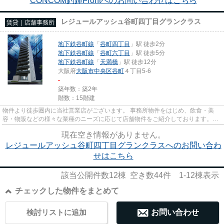
CONCOM釣鐘Frontへのお問い合わせはこちら
レジュールアッシュ谷町四丁目グランクラス
賃貸｜店舗事務所
地下鉄谷町線
「
谷町四丁目
」駅 徒歩2分
地下鉄谷町線
「
谷町六丁目
」駅 徒歩5分
地下鉄谷町線
「
天満橋
」駅 徒歩12分
大阪府
大阪市中央区
谷町
４丁目5-6
-
築年数：築2年
階数：15階建
物件より徒歩圏内に当社営業店がございます。 事務所物件をはじめ、飲食・美
容・物販などの様々な業種のニーズに応じて店舗物件をご紹介しております。
尚、弊社ではおとり広告は一切...
現在空き情報がありません。
レジュールアッシュ谷町四丁目グランクラスへのお問い合わ
せはこちら
該当公開件数
12
棟 空き数
44
件
1-12
棟表示
チェックした物件をまとめて
検討リストに追加
お問い合わせ