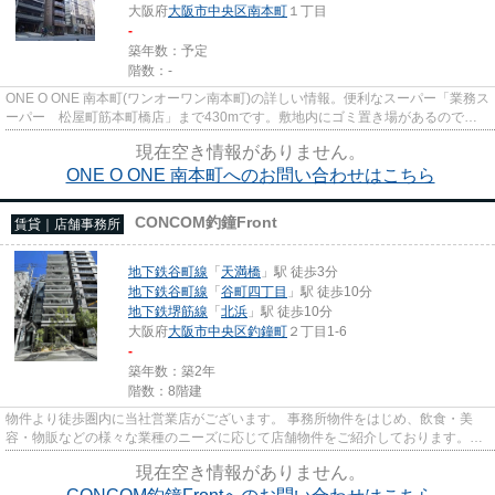
大阪府
大阪市中央区
南本町
１丁目
-
築年数：予定
階数：-
ONE O ONE 南本町(ワンオーワン南本町)の詳しい情報。便利なスーパー「業務ス
ーパー 松屋町筋本町橋店」まで430mです。敷地内にゴミ置き場があるのでわ
ざわざゴミを捨てに行く手間が...
現在空き情報がありません。
ONE O ONE 南本町へのお問い合わせはこちら
CONCOM釣鐘Front
賃貸｜店舗事務所
地下鉄谷町線
「
天満橋
」駅 徒歩3分
地下鉄谷町線
「
谷町四丁目
」駅 徒歩10分
地下鉄堺筋線
「
北浜
」駅 徒歩10分
大阪府
大阪市中央区
釣鐘町
２丁目1-6
-
築年数：築2年
階数：8階建
物件より徒歩圏内に当社営業店がございます。 事務所物件をはじめ、飲食・美
容・物販などの様々な業種のニーズに応じて店舗物件をご紹介しております。
尚、弊社ではおとり広告は一切...
現在空き情報がありません。