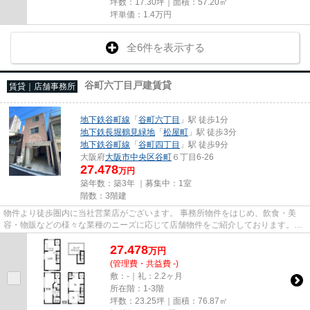
坪数：17.30坪｜面積：57.20㎡
坪単価：
1.4
万円
全6件を表示する
谷町六丁目戸建賃貸
賃貸｜店舗事務所
地下鉄谷町線
「
谷町六丁目
」駅 徒歩1分
地下鉄長堀鶴見緑地
「
松屋町
」駅 徒歩3分
地下鉄谷町線
「
谷町四丁目
」駅 徒歩9分
大阪府
大阪市中央区
谷町
６丁目6-26
27.478
万円
築年数：築3年 ｜募集中：
1室
階数：3階建
物件より徒歩圏内に当社営業店がございます。 事務所物件をはじめ、飲食・美
容・物販などの様々な業種のニーズに応じて店舗物件をご紹介しております。
尚、弊社ではおとり広告は一切...
27.478
万
円
(管理費・共益費 -)
敷：-｜礼：2.2ヶ月
所在階：1-3階
坪数：23.25坪｜面積：76.87㎡