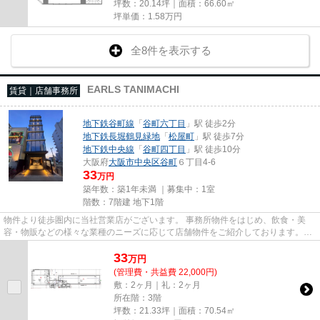
坪数：20.14坪｜面積：66.60㎡
坪単価：
1.58
万円
全8件を表示する
EARLS TANIMACHI
賃貸｜店舗事務所
地下鉄谷町線
「
谷町六丁目
」駅 徒歩2分
地下鉄長堀鶴見緑地
「
松屋町
」駅 徒歩7分
地下鉄中央線
「
谷町四丁目
」駅 徒歩10分
大阪府
大阪市中央区
谷町
６丁目4-6
33
万円
築年数：築1年未満 ｜募集中：
1室
階数：7階建 地下1階
物件より徒歩圏内に当社営業店がございます。 事務所物件をはじめ、飲食・美
容・物販などの様々な業種のニーズに応じて店舗物件をご紹介しております。
尚、弊社ではおとり広告は一切...
33
万
円
(管理費・共益費 22,000円)
敷：2ヶ月｜礼：2ヶ月
所在階：3階
坪数：21.33坪｜面積：70.54㎡