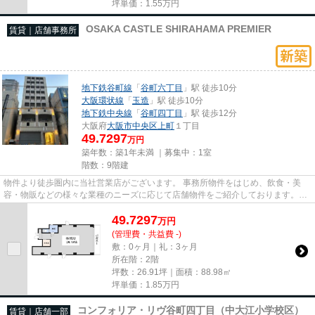
坪単価：
1.55
万円
OSAKA CASTLE SHIRAHAMA PREMIER
賃貸｜店舗事務所
地下鉄谷町線
「
谷町六丁目
」駅 徒歩10分
大阪環状線
「
玉造
」駅 徒歩10分
地下鉄中央線
「
谷町四丁目
」駅 徒歩12分
大阪府
大阪市中央区
上町
１丁目
49.7297
万円
築年数：築1年未満 ｜募集中：
1室
階数：9階建
物件より徒歩圏内に当社営業店がございます。 事務所物件をはじめ、飲食・美
容・物販などの様々な業種のニーズに応じて店舗物件をご紹介しております。
尚、弊社ではおとり広告は一切...
49.7297
万
円
(管理費・共益費 -)
敷：0ヶ月｜礼：3ヶ月
所在階：2階
坪数：26.91坪｜面積：88.98㎡
坪単価：
1.85
万円
コンフォリア・リヴ谷町四丁目（中大江小学校区）
賃貸｜店舗一部