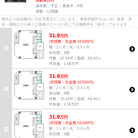
万円
築年数：予定 ｜募集中：
8室
階数：11階建
物件より徒歩圏内に当社営業店がございます。 事務所物件をはじめ、飲食・美
容・物販などの様々な業種のニーズに応じて店舗物件をご紹介しております。
尚、弊社ではおとり広告は一切...
31.9
万
円
(管理費・共益費 16,500円)
敷：2ヶ月｜礼：3.3ヶ月
所在階：3階
坪数：20.14坪｜面積：66.60㎡
坪単価：
1.58
万円
31.9
万
円
(管理費・共益費 16,500円)
敷：2ヶ月｜礼：3.3ヶ月
所在階：4階
坪数：20.14坪｜面積：66.60㎡
坪単価：
1.58
万円
31.9
万
円
(管理費・共益費 16,500円)
敷：2ヶ月｜礼：3.3ヶ月
所在階：5階