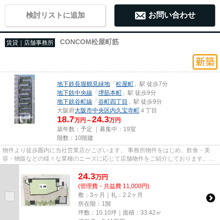
検討リストに追加
お問い合わせ
CONCOM松屋町筋
賃貸｜店舗事務所
地下鉄長堀鶴見緑地
「
松屋町
」駅 徒歩7分
地下鉄中央線
「
堺筋本町
」駅 徒歩9分
地下鉄谷町線
「
谷町四丁目
」駅 徒歩9分
大阪府
大阪市中央区
内久宝寺町
４丁目
18.7
24.3
万円～
万円
築年数：予定 ｜募集中：
19室
階数：10階建
物件より徒歩圏内に当社営業店がございます。 事務所物件をはじめ、飲食・美
容・物販などの様々な業種のニーズに応じて店舗物件をご紹介しております。
尚、弊社ではおとり広告は一切...
24.3
万
円
(管理費・共益費 11,000円)
敷：3ヶ月｜礼：2.2ヶ月
所在階：1階
坪数：10.10坪｜面積：33.42㎡