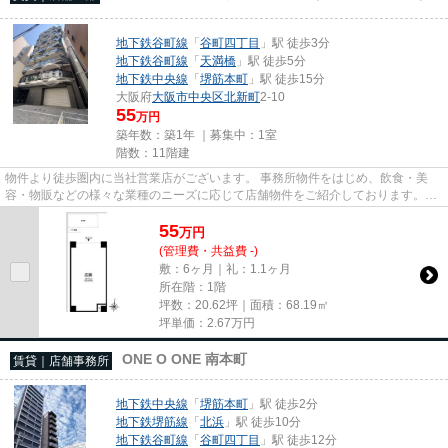
地下鉄谷町線
「
谷町四丁目
」駅 徒歩3分
地下鉄谷町線
「
天満橋
」駅 徒歩5分
地下鉄中央線
「
堺筋本町
」駅 徒歩15分
大阪府
大阪市中央区
北新町
2-10
55
万円
築年数：築1年 ｜募集中：
1室
階数：11階建
物件より徒歩圏内に当社営業店がございます。 事務所物件をはじめ、飲食・美
容・物販などの様々な業種のニーズに応じて店舗物件をご紹介しております。
尚、弊社ではおとり広告は一切...
55
万
円
(管理費・共益費 -)
敷：6ヶ月｜礼：1.1ヶ月
所在階：1階
坪数：20.62坪｜面積：68.19㎡
坪単価：
2.67
万円
ONE O ONE 南本町
賃貸｜店舗事務所
地下鉄中央線
「
堺筋本町
」駅 徒歩2分
地下鉄堺筋線
「
北浜
」駅 徒歩10分
地下鉄谷町線
「
谷町四丁目
」駅 徒歩12分