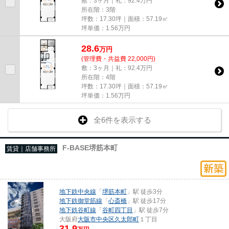
敷：3ヶ月｜礼：92.4万円
所在階：3階
坪数：17.30坪｜面積：57.19㎡
坪単価：
1.56
万円
28.6
万
円
(管理費・共益費 22,000円)
敷：3ヶ月｜礼：92.4万円
所在階：4階
坪数：17.30坪｜面積：57.19㎡
坪単価：
1.56
万円
全6件を表示する
F-BASE堺筋本町
賃貸｜店舗事務所
地下鉄中央線
「
堺筋本町
」駅 徒歩3分
地下鉄御堂筋線
「
心斎橋
」駅 徒歩17分
地下鉄谷町線
「
谷町四丁目
」駅 徒歩7分
大阪府
大阪市中央区
久太郎町
１丁目
31.9