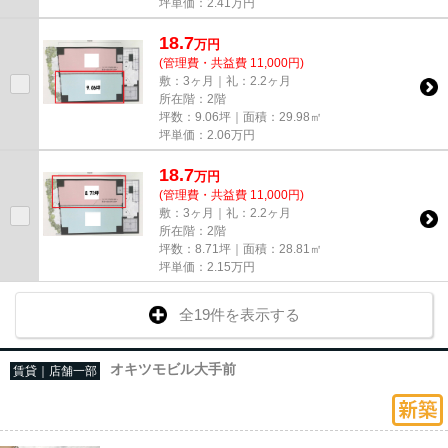
坪単価：
2.41
万円
18.7
万
円
(管理費・共益費 11,000円)
敷：3ヶ月｜礼：2.2ヶ月
所在階：2階
坪数：9.06坪｜面積：29.98㎡
坪単価：
2.06
万円
18.7
万
円
(管理費・共益費 11,000円)
敷：3ヶ月｜礼：2.2ヶ月
所在階：2階
坪数：8.71坪｜面積：28.81㎡
坪単価：
2.15
万円
全19件を表示する
オキツモビル大手前
賃貸｜店舗一部