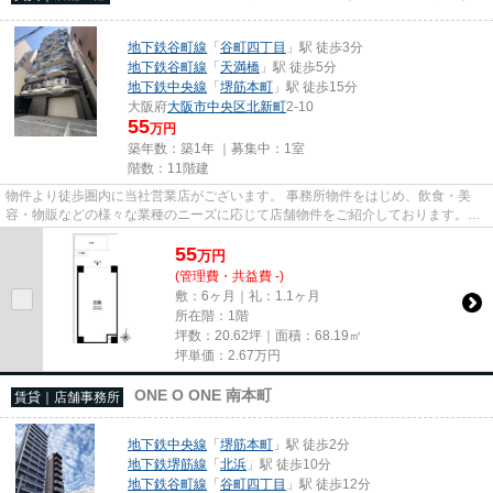
地下鉄谷町線
「
谷町四丁目
」駅 徒歩3分
地下鉄谷町線
「
天満橋
」駅 徒歩5分
地下鉄中央線
「
堺筋本町
」駅 徒歩15分
大阪府
大阪市中央区
北新町
2-10
55
万円
築年数：築1年 ｜募集中：
1室
階数：11階建
物件より徒歩圏内に当社営業店がございます。 事務所物件をはじめ、飲食・美
容・物販などの様々な業種のニーズに応じて店舗物件をご紹介しております。
尚、弊社ではおとり広告は一切...
55
万
円
(管理費・共益費 -)
敷：6ヶ月｜礼：1.1ヶ月
所在階：1階
坪数：20.62坪｜面積：68.19㎡
坪単価：
2.67
万円
ONE O ONE 南本町
賃貸｜店舗事務所
地下鉄中央線
「
堺筋本町
」駅 徒歩2分
地下鉄堺筋線
「
北浜
」駅 徒歩10分
地下鉄谷町線
「
谷町四丁目
」駅 徒歩12分