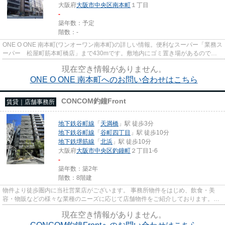
大阪府
大阪市中央区
南本町
１丁目
-
築年数：予定
階数：-
ONE O ONE 南本町(ワンオーワン南本町)の詳しい情報。便利なスーパー「業務ス
ーパー 松屋町筋本町橋店」まで430mです。敷地内にゴミ置き場があるのでわ
ざわざゴミを捨てに行く手間が...
現在空き情報がありません。
ONE O ONE 南本町へのお問い合わせはこちら
CONCOM釣鐘Front
賃貸｜店舗事務所
地下鉄谷町線
「
天満橋
」駅 徒歩3分
地下鉄谷町線
「
谷町四丁目
」駅 徒歩10分
地下鉄堺筋線
「
北浜
」駅 徒歩10分
大阪府
大阪市中央区
釣鐘町
２丁目1-6
-
築年数：築2年
階数：8階建
物件より徒歩圏内に当社営業店がございます。 事務所物件をはじめ、飲食・美
容・物販などの様々な業種のニーズに応じて店舗物件をご紹介しております。
尚、弊社ではおとり広告は一切...
現在空き情報がありません。