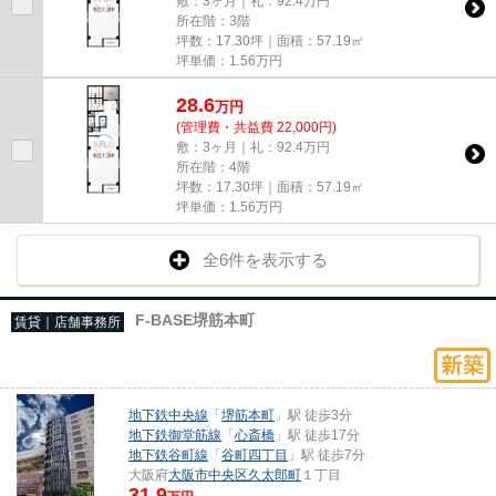
敷：3ヶ月｜礼：92.4万円
所在階：3階
坪数：17.30坪｜面積：57.19㎡
坪単価：
1.56
万円
28.6
万
円
(管理費・共益費 22,000円)
敷：3ヶ月｜礼：92.4万円
所在階：4階
坪数：17.30坪｜面積：57.19㎡
坪単価：
1.56
万円
全6件を表示する
F-BASE堺筋本町
賃貸｜店舗事務所
地下鉄中央線
「
堺筋本町
」駅 徒歩3分
地下鉄御堂筋線
「
心斎橋
」駅 徒歩17分
地下鉄谷町線
「
谷町四丁目
」駅 徒歩7分
大阪府
大阪市中央区
久太郎町
１丁目
31.9