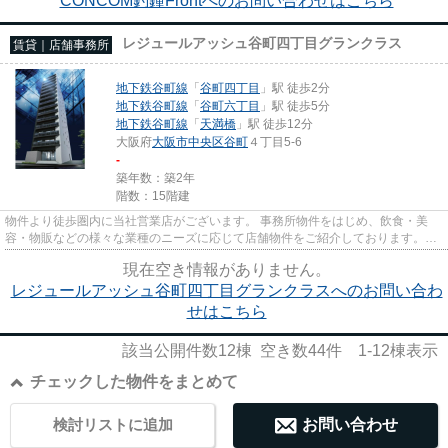
CONCOM釣鐘Frontへのお問い合わせはこちら
レジュールアッシュ谷町四丁目グランクラス
賃貸｜店舗事務所
地下鉄谷町線
「
谷町四丁目
」駅 徒歩2分
地下鉄谷町線
「
谷町六丁目
」駅 徒歩5分
地下鉄谷町線
「
天満橋
」駅 徒歩12分
大阪府
大阪市中央区
谷町
４丁目5-6
-
築年数：築2年
階数：15階建
物件より徒歩圏内に当社営業店がございます。 事務所物件をはじめ、飲食・美
容・物販などの様々な業種のニーズに応じて店舗物件をご紹介しております。
尚、弊社ではおとり広告は一切...
現在空き情報がありません。
レジュールアッシュ谷町四丁目グランクラスへのお問い合わ
せはこちら
該当公開件数
12
棟 空き数
44
件
1-12
棟表示
チェックした物件をまとめて
検討リストに追加
お問い合わせ