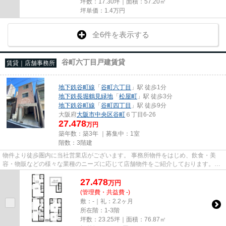
坪数：17.30坪｜面積：57.20㎡
坪単価：
1.4
万円
全6件を表示する
谷町六丁目戸建賃貸
賃貸｜店舗事務所
地下鉄谷町線
「
谷町六丁目
」駅 徒歩1分
地下鉄長堀鶴見緑地
「
松屋町
」駅 徒歩3分
地下鉄谷町線
「
谷町四丁目
」駅 徒歩9分
大阪府
大阪市中央区
谷町
６丁目6-26
27.478
万円
築年数：築3年 ｜募集中：
1室
階数：3階建
物件より徒歩圏内に当社営業店がございます。 事務所物件をはじめ、飲食・美
容・物販などの様々な業種のニーズに応じて店舗物件をご紹介しております。
尚、弊社ではおとり広告は一切...
27.478
万
円
(管理費・共益費 -)
敷：-｜礼：2.2ヶ月
所在階：1-3階
坪数：23.25坪｜面積：76.87㎡