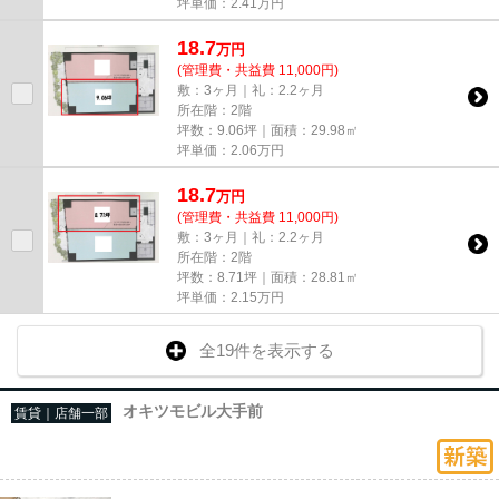
坪単価：
2.41
万円
18.7
万
円
(管理費・共益費 11,000円)
敷：3ヶ月｜礼：2.2ヶ月
所在階：2階
坪数：9.06坪｜面積：29.98㎡
坪単価：
2.06
万円
18.7
万
円
(管理費・共益費 11,000円)
敷：3ヶ月｜礼：2.2ヶ月
所在階：2階
坪数：8.71坪｜面積：28.81㎡
坪単価：
2.15
万円
全19件を表示する
オキツモビル大手前
賃貸｜店舗一部