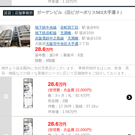
坪単価：
1.18
万円
ガーデンビル（旧ビガーポリス563大手通Ⅱ）
賃貸｜店舗事務所
地下鉄中央線
「
谷町四丁目
」駅 徒歩9分
地下鉄谷町線
「
天満橋
」駅 徒歩10分
京阪電鉄中之島線
「
天満橋
」駅 徒歩12分
大阪府
大阪市中央区
大手通
２丁目
28.6
万円
築年数：築1年 ｜募集中：
6室
階数：8階建
物件より徒歩圏内に当社営業店がございます。 事務所物件をはじめ、飲食・美
容・物販などの様々な業種のニーズに応じて店舗物件をご紹介しております。
尚、弊社ではおとり広告は一切...
28.6
万
円
(管理費・共益費 22,000円)
敷：3ヶ月｜礼：92.4万円
所在階：2階
坪数：17.30坪｜面積：57.19㎡
坪単価：
1.56
万円
28.6
万
円
(管理費・共益費 22,000円)