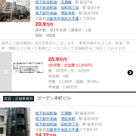
地下鉄谷町線
「
天満橋
」駅 徒歩7分
地下鉄谷町線
「
谷町四丁目
」駅 徒歩7分
地下鉄中央線
「
堺筋本町
」駅 徒歩13分
大阪府
大阪市中央区
大手通
１丁目3-6
20.9
万円
築年数：築1年未満 ｜募集中：
1室
階数：9階建
物件より徒歩圏内に当社営業店がございます。 事務所物件をはじめ、飲食・美
容・物販などの様々な業種のニーズに応じて店舗物件をご紹介しております。
尚、弊社ではおとり広告は一切...
20.9
万
円
(管理費・共益費 11,000円)
敷：20万円｜礼：22万円
所在階：1階
坪数：11.06坪｜面積：36.56㎡
坪単価：
1.89
万円
ガーデン本町ビル
賃貸｜店舗事務所
地下鉄谷町線
「
天満橋
」駅 徒歩10分
地下鉄中央線
「
堺筋本町
」駅 徒歩10分
地下鉄谷町線
「
谷町四丁目
」駅 徒歩10分
大阪府
大阪市中央区
大手通
２丁目4-10
24.22
万円