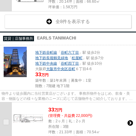
坪数：20.14坪｜面積：66.60㎡
坪単価：
1.58
万円
全8件を表示する
EARLS TANIMACHI
賃貸｜店舗事務所
地下鉄谷町線
「
谷町六丁目
」駅 徒歩2分
地下鉄長堀鶴見緑地
「
松屋町
」駅 徒歩7分
地下鉄中央線
「
谷町四丁目
」駅 徒歩10分
大阪府
大阪市中央区
谷町
６丁目4-6
33
万円
築年数：築1年未満 ｜募集中：
1室
階数：7階建 地下1階
物件より徒歩圏内に当社営業店がございます。 事務所物件をはじめ、飲食・美
容・物販などの様々な業種のニーズに応じて店舗物件をご紹介しております。
尚、弊社ではおとり広告は一切...
33
万
円
(管理費・共益費 22,000円)
敷：2ヶ月｜礼：2ヶ月
所在階：3階
坪数：21.33坪｜面積：70.54㎡