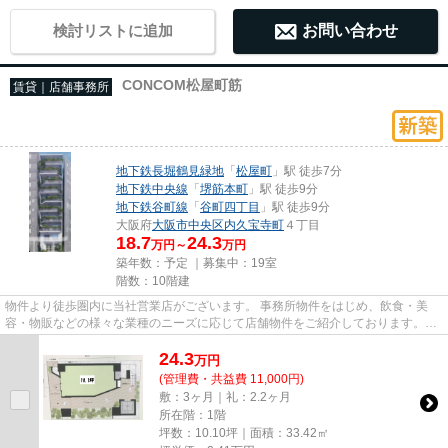
検討リストに追加
お問い合わせ
CONCOM松屋町筋
賃貸｜店舗事務所
地下鉄長堀鶴見緑地
「
松屋町
」駅 徒歩7分
地下鉄中央線
「
堺筋本町
」駅 徒歩9分
地下鉄谷町線
「
谷町四丁目
」駅 徒歩9分
大阪府
大阪市中央区
内久宝寺町
４丁目
18.7
24.3
万円～
万円
築年数：予定 ｜募集中：
19室
階数：10階建
物件より徒歩圏内に当社営業店がございます。 事務所物件をはじめ、飲食・美
容・物販などの様々な業種のニーズに応じて店舗物件をご紹介しております。
尚、弊社ではおとり広告は一切...
24.3
万
円
(管理費・共益費 11,000円)
敷：3ヶ月｜礼：2.2ヶ月
所在階：1階
坪数：10.10坪｜面積：33.42㎡