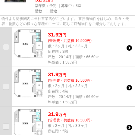
万円
築年数：予定 ｜募集中：
8室
階数：11階建
物件より徒歩圏内に当社営業店がございます。 事務所物件をはじめ、飲食・美
容・物販などの様々な業種のニーズに応じて店舗物件をご紹介しております。
尚、弊社ではおとり広告は一切...
31.9
万
円
(管理費・共益費 16,500円)
敷：2ヶ月｜礼：3.3ヶ月
所在階：3階
坪数：20.14坪｜面積：66.60㎡
坪単価：
1.58
万円
31.9
万
円
(管理費・共益費 16,500円)
敷：2ヶ月｜礼：3.3ヶ月
所在階：4階
坪数：20.14坪｜面積：66.60㎡
坪単価：
1.58
万円
31.9
万
円
(管理費・共益費 16,500円)
敷：2ヶ月｜礼：3.3ヶ月
所在階：5階