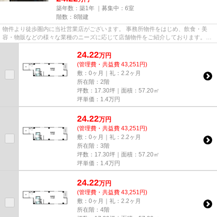
築年数：築1年 ｜募集中：
6室
階数：8階建
物件より徒歩圏内に当社営業店がございます。 事務所物件をはじめ、飲食・美
容・物販などの様々な業種のニーズに応じて店舗物件をご紹介しております。
尚、弊社ではおとり広告は一切...
24.22
万
円
(管理費・共益費 43,251円)
敷：0ヶ月｜礼：2.2ヶ月
所在階：2階
坪数：17.30坪｜面積：57.20㎡
坪単価：
1.4
万円
24.22
万
円
(管理費・共益費 43,251円)
敷：0ヶ月｜礼：2.2ヶ月
所在階：3階
坪数：17.30坪｜面積：57.20㎡
坪単価：
1.4
万円
24.22
万
円
(管理費・共益費 43,251円)
敷：0ヶ月｜礼：2.2ヶ月
所在階：4階