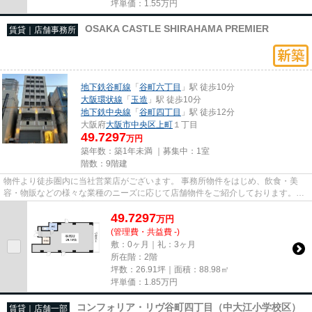
坪単価：
1.55
万円
OSAKA CASTLE SHIRAHAMA PREMIER
賃貸｜店舗事務所
地下鉄谷町線
「
谷町六丁目
」駅 徒歩10分
大阪環状線
「
玉造
」駅 徒歩10分
地下鉄中央線
「
谷町四丁目
」駅 徒歩12分
大阪府
大阪市中央区
上町
１丁目
49.7297
万円
築年数：築1年未満 ｜募集中：
1室
階数：9階建
物件より徒歩圏内に当社営業店がございます。 事務所物件をはじめ、飲食・美
容・物販などの様々な業種のニーズに応じて店舗物件をご紹介しております。
尚、弊社ではおとり広告は一切...
49.7297
万
円
(管理費・共益費 -)
敷：0ヶ月｜礼：3ヶ月
所在階：2階
坪数：26.91坪｜面積：88.98㎡
坪単価：
1.85
万円
コンフォリア・リヴ谷町四丁目（中大江小学校区）
賃貸｜店舗一部