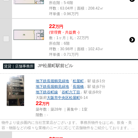
所在階：5-6階
坪数：63.04坪｜面積：208.42㎡
坪単価：
0.96
万円
22
万
円
(管理費・共益費 -)
敷：1ヶ月｜礼：22万円
所在階：6階
坪数：30.98坪｜面積：102.43㎡
坪単価：
0.71
万円
JP松屋町駅前ビル
賃貸｜店舗事務所
地下鉄長堀鶴見緑地
「
松屋町
」駅 徒歩1分
地下鉄長堀鶴見緑地
「
長堀橋
」駅 徒歩7分
地下鉄谷町線
「
谷町六丁目
」駅 徒歩8分
大阪府
大阪市中央区
松屋町
6-14
22
万円
築年数：築28年 ｜募集中：
1室
階数：-
物件より徒歩圏内に当社営業店がございます。 事務所物件をはじめ、飲食・美
容・物販などの様々な業種のニーズに応じて店舗物件をご紹介しております。
尚、弊社ではおとり広告は一切...