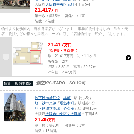
大阪府
大阪市中央区
瓦町
４丁目5-4
21.417
万円
築年数：築65年 ｜募集中：
1室
階数：4階建
物件より徒歩圏内に当社営業店がございます。 事務所物件をはじめ、飲食・美
容・物販などの様々な業種のニーズに応じて店舗物件をご紹介しております。
尚、弊社ではおとり広告は一切...
21.417
万
円
(管理費・共益費 -)
敷：21.417万円｜礼：1.1ヶ月
所在階：2階
坪数：8.85坪｜面積：29.27㎡
坪単価：
2.42
万円
創空KYUTARO SOHO可
賃貸｜店舗事務所
地下鉄御堂筋線
「
本町
」駅 徒歩5分
地下鉄中央線
「
堺筋本町
」駅 徒歩5分
地下鉄御堂筋線
「
心斎橋
」駅 徒歩10分
大阪府
大阪市中央区
久太郎町
２丁目4-6
21.45
万円
築年数：築20年 ｜募集中：
1室
階数：13階建