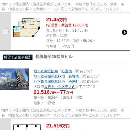
物件より徒歩圏内に当社営業店がございます。 事務所物件をはじめ、飲食・美
容・物販などの様々な業種のニーズに応じて店舗物件をご紹介しております。
尚、弊社ではおとり広告は一切...
21.45
万
円
(管理費・共益費 12,000円)
敷：0ヶ月｜礼：21.45万円
所在階：11階
坪数：17.62坪｜面積：58.26㎡
坪単価：
1.22
万円
長堀橋第25松屋ビル
賃貸｜店舗事務所
地下鉄御堂筋線
「
心斎橋
」駅 徒歩5分
地下鉄長堀鶴見緑地
「
長堀橋
」駅 徒歩1分
地下鉄長堀鶴見緑地
「
松屋町
」駅 徒歩5分
大阪府
大阪市中央区
島之内
１丁目17-12
21.516
77
万円～
万円
築年数：築34年 ｜募集中：
2室
階数：11階建
物件より徒歩圏内に当社営業店がございます。 事務所物件をはじめ、飲食・美
容・物販などの様々な業種のニーズに応じて店舗物件をご紹介しております。
尚、弊社ではおとり広告は一切...
21.516
万
円