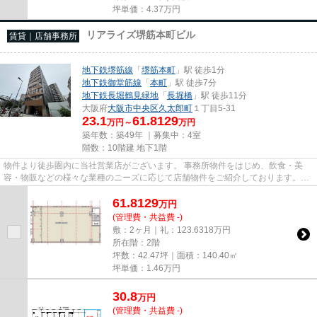
坪単価：
4.37
万円
リアライズ堺筋本町ビル
賃貸｜店舗事務所
地下鉄堺筋線
「
堺筋本町
」駅 徒歩1分
地下鉄御堂筋線
「
本町
」駅 徒歩7分
地下鉄長堀鶴見緑地
「
長堀橋
」駅 徒歩11分
大阪府
大阪市中央区
久太郎町
１丁目5-31
23.1
61.8129
万円～
万円
築年数：築49年 ｜募集中：
4室
階数：10階建 地下1階
物件より徒歩圏内に当社営業店がございます。 事務所物件をはじめ、飲食・美
容・物販などの様々な業種のニーズに応じて店舗物件をご紹介しております。
尚、弊社ではおとり広告は一切...
61.8129
万
円
(管理費・共益費 -)
敷：2ヶ月｜礼：123.6318万円
所在階：2階
坪数：42.47坪｜面積：140.40㎡
坪単価：
1.46
万円
30.8
万
円
(管理費・共益費 -)