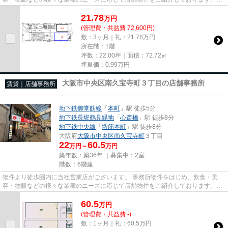
尚、弊社ではおとり広告は一切...
21.78
万
円
(管理費・共益費 72,600円)
敷：3ヶ月｜礼：21.78万円
所在階：1階
坪数：22.00坪｜面積：72.72㎡
坪単価：
0.99
万円
大阪市中央区南久宝寺町３丁目の店舗事務所
賃貸｜店舗事務所
地下鉄御堂筋線
「
本町
」駅 徒歩5分
地下鉄長堀鶴見緑地
「
心斎橋
」駅 徒歩8分
地下鉄中央線
「
堺筋本町
」駅 徒歩8分
大阪府
大阪市中央区
南久宝寺町
３丁目
22
60.5
万円～
万円
築年数：築36年 ｜募集中：
2室
階数：6階建
物件より徒歩圏内に当社営業店がございます。 事務所物件をはじめ、飲食・美
容・物販などの様々な業種のニーズに応じて店舗物件をご紹介しております。
尚、弊社ではおとり広告は一切...
60.5
万
円
(管理費・共益費 -)
敷：1ヶ月｜礼：60.5万円