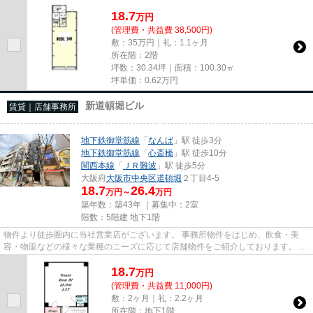
尚、弊社ではおとり広告は一切...
18.7
万
円
(管理費・共益費 38,500円)
敷：35万円｜礼：1.1ヶ月
所在階：2階
坪数：30.34坪｜面積：100.30㎡
坪単価：
0.62
万円
新道頓堀ビル
賃貸｜店舗事務所
地下鉄御堂筋線
「
なんば
」駅 徒歩3分
地下鉄御堂筋線
「
心斎橋
」駅 徒歩10分
関西本線
「
ＪＲ難波
」駅 徒歩5分
大阪府
大阪市中央区
道頓堀
２丁目4-5
18.7
26.4
万円～
万円
築年数：築43年 ｜募集中：
2室
階数：5階建 地下1階
物件より徒歩圏内に当社営業店がございます。 事務所物件をはじめ、飲食・美
容・物販などの様々な業種のニーズに応じて店舗物件をご紹介しております。
尚、弊社ではおとり広告は一切...
18.7
万
円
(管理費・共益費 11,000円)
敷：2ヶ月｜礼：2.2ヶ月
所在階：地下1階