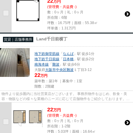
22
万
円
(管理費・共益費 -)
敷：0ヶ月｜礼：0ヶ月
所在階：6階
坪数：16.75坪｜面積：55.38㎡
坪単価：
1.31
万円
Land千日前横丁
賃貸｜店舗事務所
地下鉄御堂筋線
「
なんば
」駅 徒歩1分
地下鉄千日前線
「
日本橋
」駅 徒歩2分
南海本線
「
難波
」駅 徒歩6分
大阪府
大阪市中央区
難波
１丁目3-12
22
万円
築年数：築1年 ｜募集中：
1室
階数：2階建
物件より徒歩圏内に当社営業店がございます。 事務所物件をはじめ、飲食・美
容・物販などの様々な業種のニーズに応じて店舗物件をご紹介しております。
尚、弊社ではおとり広告は一切...
22
万
円
(管理費・共益費 -)
敷：0ヶ月｜礼：0ヶ月
所在階：1-2階
坪数：5.03坪｜面積：16.64㎡