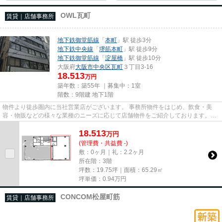
OWL瓦町
賃貸｜店舗事務所
地下鉄御堂筋線
「
本町
」駅 徒歩3分
地下鉄中央線
「
堺筋本町
」駅 徒歩9分
地下鉄御堂筋線
「
淀屋橋
」駅 徒歩10分
大阪府
大阪市中央区
瓦町
３丁目3-16
18.513
万円
築年数：築55年 ｜募集中：
1室
階数：9階建 地下1階
物件より徒歩圏内に当社営業店がございます。 事務所物件をはじめ、飲食・美
容・物販などの様々な業種のニーズに応じて店舗物件をご紹介しております。
尚、弊社ではおとり広告は一切...
18.513
万
円
(管理費・共益費 -)
敷：0ヶ月｜礼：2.2ヶ月
所在階：3階
坪数：19.75坪｜面積：65.29㎡
坪単価：
0.94
万円
CONCOM松屋町筋
賃貸｜店舗事務所