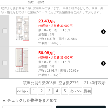
階数：9階建
物件より徒歩圏内に当社営業店がございます。 事務所物件をはじめ、飲食・美
容・物販などの様々な業種のニーズに応じて店舗物件をご紹介しております。
尚、弊社ではおとり広告は一切...
23.43
万
円
(管理費・共益費 33,000円)
敷：0ヶ月｜礼：1.1ヶ月
所在階：2階
坪数：6.37坪｜面積：21.06㎡
坪単価：
3.68
万円
56.98
万
円
(管理費・共益費 33,000円)
敷：0ヶ月｜礼：1.1ヶ月
所在階：6階
坪数：18.03坪｜面積：59.62㎡
坪単価：
3.16
万円
該当公開件数
308
棟 空き数
277
件
21-40
棟表示
1
2
3
4
5
<<前へ
次へ>>
最初
チェックした物件をまとめて