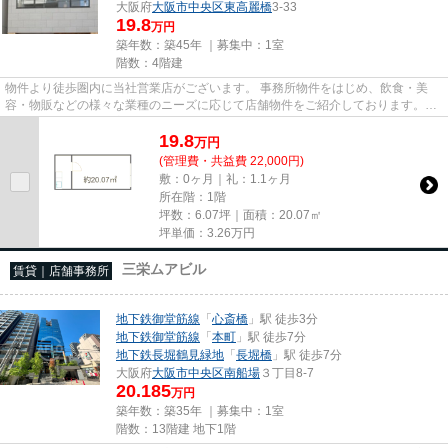
大阪府
大阪市中央区
東高麗橋
3-33
19.8
万円
築年数：築45年 ｜募集中：
1室
階数：4階建
物件より徒歩圏内に当社営業店がございます。 事務所物件をはじめ、飲食・美
容・物販などの様々な業種のニーズに応じて店舗物件をご紹介しております。
尚、弊社ではおとり広告は一切...
19.8
万
円
(管理費・共益費 22,000円)
敷：0ヶ月｜礼：1.1ヶ月
所在階：1階
坪数：6.07坪｜面積：20.07㎡
坪単価：
3.26
万円
三栄ムアビル
賃貸｜店舗事務所
地下鉄御堂筋線
「
心斎橋
」駅 徒歩3分
地下鉄御堂筋線
「
本町
」駅 徒歩7分
地下鉄長堀鶴見緑地
「
長堀橋
」駅 徒歩7分
大阪府
大阪市中央区
南船場
３丁目8-7
20.185
万円
築年数：築35年 ｜募集中：
1室
階数：13階建 地下1階