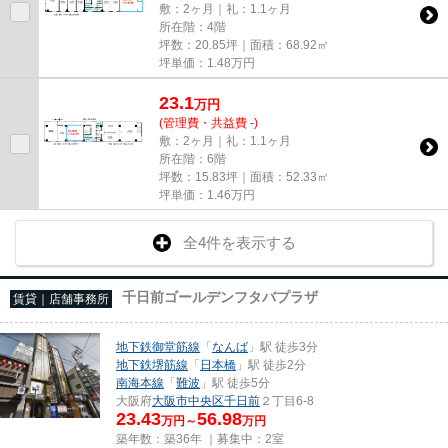
敷：2ヶ月｜礼：1.1ヶ月
所在階：4階
坪数：20.85坪｜面積：68.92㎡
坪単価：
1.48
万円
23.1
万
円
(管理費・共益費 -)
敷：2ヶ月｜礼：1.1ヶ月
所在階：6階
坪数：15.83坪｜面積：52.33㎡
坪単価：
1.46
万円
全4件を表示する
千日前ゴールデンフタバプラザ
賃貸｜店舗事務所
地下鉄御堂筋線
「
なんば
」駅 徒歩3分
地下鉄堺筋線
「
日本橋
」駅 徒歩2分
南海本線
「
難波
」駅 徒歩5分
大阪府
大阪市中央区
千日前
２丁目6-8
23.43
56.98
万円～
万円
築年数：築36年 ｜募集中：
2室