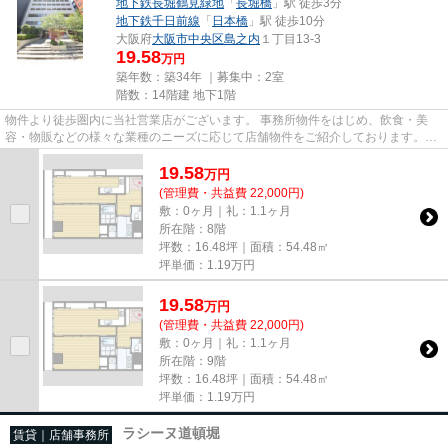
地下鉄長堀鶴見緑地
「
長堀橋
」駅 徒歩3分
地下鉄千日前線
「
日本橋
」駅 徒歩10分
大阪府
大阪市中央区
島之内
１丁目13-3
19.58
万円
築年数：築34年 ｜募集中：
2室
階数：14階建 地下1階
物件より徒歩圏内に当社営業店がございます。 事務所物件をはじめ、飲食・美
容・物販などの様々な業種のニーズに応じて店舗物件をご紹介しております。
尚、弊社ではおとり広告は一切...
19.58
万
円
(管理費・共益費 22,000円)
敷：0ヶ月｜礼：1.1ヶ月
所在階：8階
坪数：16.48坪｜面積：54.48㎡
坪単価：
1.19
万円
19.58
万
円
(管理費・共益費 22,000円)
敷：0ヶ月｜礼：1.1ヶ月
所在階：9階
坪数：16.48坪｜面積：54.48㎡
坪単価：
1.19
万円
ラシーヌ道頓堀
賃貸｜店舗事務所