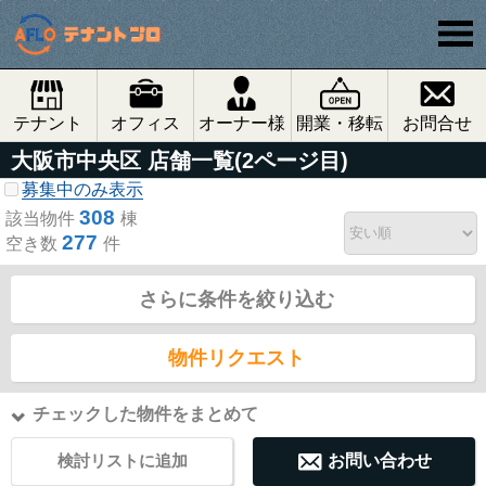
テナント
オフィス
オーナー様
開業・移転
お問合せ
大阪市中央区 店舗一覧(2ページ目)
募集中のみ表示
308
該当物件
棟
277
空き数
件
さらに条件を絞り込む
物件リクエスト
チェックした物件をまとめて
検討リストに追加
お問い合わせ