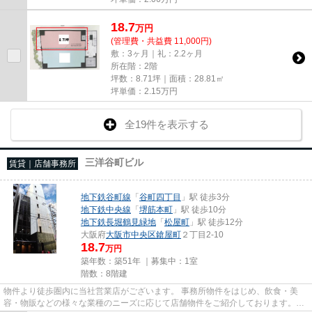
18.7
万
円
(管理費・共益費 11,000円)
敷：3ヶ月｜礼：2.2ヶ月
所在階：2階
坪数：8.71坪｜面積：28.81㎡
坪単価：
2.15
万円
全19件を表示する
三洋谷町ビル
賃貸｜店舗事務所
地下鉄谷町線
「
谷町四丁目
」駅 徒歩3分
地下鉄中央線
「
堺筋本町
」駅 徒歩10分
地下鉄長堀鶴見緑地
「
松屋町
」駅 徒歩12分
大阪府
大阪市中央区
鎗屋町
２丁目2-10
18.7
万円
築年数：築51年 ｜募集中：
1室
階数：8階建
物件より徒歩圏内に当社営業店がございます。 事務所物件をはじめ、飲食・美
容・物販などの様々な業種のニーズに応じて店舗物件をご紹介しております。