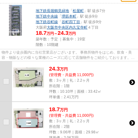
地下鉄長堀鶴見緑地
「
松屋町
」駅 徒歩7分
地下鉄中央線
「
堺筋本町
」駅 徒歩9分
地下鉄谷町線
「
谷町四丁目
」駅 徒歩9分
大阪府
大阪市中央区
内久宝寺町
４丁目
18.7
24.3
万円～
万円
築年数：予定 ｜募集中：
19室
階数：10階建
物件より徒歩圏内に当社営業店がございます。 事務所物件をはじめ、飲食・美
容・物販などの様々な業種のニーズに応じて店舗物件をご紹介しております。
尚、弊社ではおとり広告は一切...
24.3
万
円
(管理費・共益費 11,000円)
敷：3ヶ月｜礼：2.2ヶ月
所在階：1階
坪数：10.10坪｜面積：33.42㎡
坪単価：
2.41
万円
18.7
万
円
(管理費・共益費 11,000円)
敷：3ヶ月｜礼：2.2ヶ月
所在階：2階
坪数：9.06坪｜面積：29.98㎡
坪単価：
2.06
万円