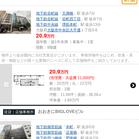
地下鉄谷町線
「
天満橋
」駅 徒歩7分
地下鉄谷町線
「
谷町四丁目
」駅 徒歩7分
地下鉄中央線
「
堺筋本町
」駅 徒歩13分
大阪府
大阪市中央区
大手通
１丁目3-6
20.9
万円
築年数：築1年未満 ｜募集中：
1室
階数：9階建
物件より徒歩圏内に当社営業店がございます。 事務所物件をはじめ、飲食・美
容・物販などの様々な業種のニーズに応じて店舗物件をご紹介しております。
尚、弊社ではおとり広告は一切...
20.9
万
円
(管理費・共益費 11,000円)
敷：20万円｜礼：22万円
所在階：1階
坪数：11.06坪｜面積：36.56㎡
坪単価：
1.89
万円
おおきにBIGLOVEビル
賃貸｜店舗事務所
地下鉄御堂筋線
「
本町
」駅 徒歩5分
地下鉄御堂筋線
「
淀屋橋
」駅 徒歩7分
地下鉄四つ橋線
「
肥後橋
」駅 徒歩7分