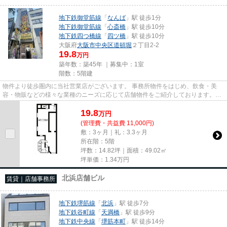
地下鉄御堂筋線
「
なんば
」駅 徒歩1分
地下鉄御堂筋線
「
心斎橋
」駅 徒歩10分
地下鉄四つ橋線
「
四ツ橋
」駅 徒歩10分
大阪府
大阪市中央区
道頓堀
２丁目2-2
19.8
万円
築年数：築45年 ｜募集中：
1室
階数：5階建
物件より徒歩圏内に当社営業店がございます。 事務所物件をはじめ、飲食・美
容・物販などの様々な業種のニーズに応じて店舗物件をご紹介しております。
尚、弊社ではおとり広告は一切...
19.8
万
円
(管理費・共益費 11,000円)
敷：3ヶ月｜礼：3.3ヶ月
所在階：5階
坪数：14.82坪｜面積：49.02㎡
坪単価：
1.34
万円
北浜店舗ビル
賃貸｜店舗事務所
地下鉄堺筋線
「
北浜
」駅 徒歩7分
地下鉄谷町線
「
天満橋
」駅 徒歩9分
地下鉄中央線
「
堺筋本町
」駅 徒歩14分