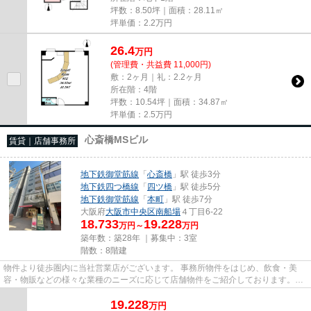
坪数：8.50坪｜面積：28.11㎡
坪単価：
2.2
万円
26.4
万
円
(管理費・共益費 11,000円)
敷：2ヶ月｜礼：2.2ヶ月
所在階：4階
坪数：10.54坪｜面積：34.87㎡
坪単価：
2.5
万円
心斎橋MSビル
賃貸｜店舗事務所
地下鉄御堂筋線
「
心斎橋
」駅 徒歩3分
地下鉄四つ橋線
「
四ツ橋
」駅 徒歩5分
地下鉄御堂筋線
「
本町
」駅 徒歩7分
大阪府
大阪市中央区
南船場
４丁目6-22
18.733
19.228
万円～
万円
築年数：築28年 ｜募集中：
3室
階数：8階建
物件より徒歩圏内に当社営業店がございます。 事務所物件をはじめ、飲食・美
容・物販などの様々な業種のニーズに応じて店舗物件をご紹介しております。
尚、弊社ではおとり広告は一切...
19.228
万
円