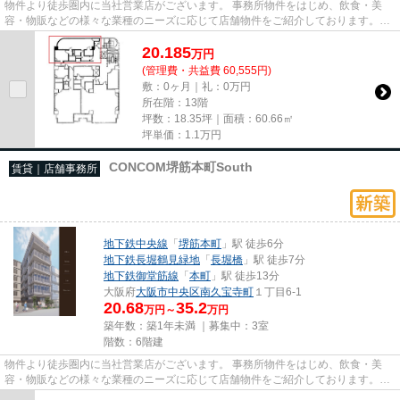
物件より徒歩圏内に当社営業店がございます。 事務所物件をはじめ、飲食・美
容・物販などの様々な業種のニーズに応じて店舗物件をご紹介しております。
尚、弊社ではおとり広告は一切...
20.185
万
円
(管理費・共益費 60,555円)
敷：0ヶ月｜礼：0万円
所在階：13階
坪数：18.35坪｜面積：60.66㎡
坪単価：
1.1
万円
CONCOM堺筋本町South
賃貸｜店舗事務所
地下鉄中央線
「
堺筋本町
」駅 徒歩6分
地下鉄長堀鶴見緑地
「
長堀橋
」駅 徒歩7分
地下鉄御堂筋線
「
本町
」駅 徒歩13分
大阪府
大阪市中央区
南久宝寺町
１丁目6-1
20.68
35.2
万円～
万円
築年数：築1年未満 ｜募集中：
3室
階数：6階建
物件より徒歩圏内に当社営業店がございます。 事務所物件をはじめ、飲食・美
容・物販などの様々な業種のニーズに応じて店舗物件をご紹介しております。
尚、弊社ではおとり広告は一切...