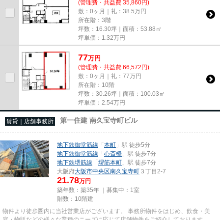
(管理費・共益費 35,860円)
敷：0ヶ月｜礼：38.5万円
所在階：3階
坪数：16.30坪｜面積：53.88㎡
坪単価：
1.32
万円
77
万
円
(管理費・共益費 66,572円)
敷：0ヶ月｜礼：77万円
所在階：10階
坪数：30.26坪｜面積：100.03㎡
坪単価：
2.54
万円
第一住建 南久宝寺町ビル
賃貸｜店舗事務所
地下鉄御堂筋線
「
本町
」駅 徒歩5分
地下鉄御堂筋線
「
心斎橋
」駅 徒歩7分
地下鉄堺筋線
「
堺筋本町
」駅 徒歩7分
大阪府
大阪市中央区
南久宝寺町
３丁目2-7
21.78
万円
築年数：築35年 ｜募集中：
1室
階数：10階建
物件より徒歩圏内に当社営業店がございます。 事務所物件をはじめ、飲食・美
容・物販などの様々な業種のニーズに応じて店舗物件をご紹介しております。