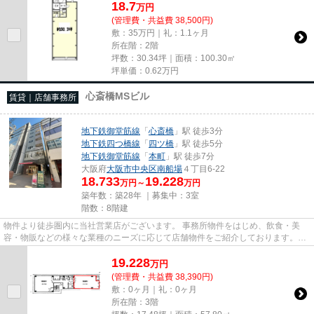
18.7
万
円
(管理費・共益費 38,500円)
敷：35万円｜礼：1.1ヶ月
所在階：2階
坪数：30.34坪｜面積：100.30㎡
坪単価：
0.62
万円
心斎橋MSビル
賃貸｜店舗事務所
地下鉄御堂筋線
「
心斎橋
」駅 徒歩3分
地下鉄四つ橋線
「
四ツ橋
」駅 徒歩5分
地下鉄御堂筋線
「
本町
」駅 徒歩7分
大阪府
大阪市中央区
南船場
４丁目6-22
18.733
19.228
万円～
万円
築年数：築28年 ｜募集中：
3室
階数：8階建
物件より徒歩圏内に当社営業店がございます。 事務所物件をはじめ、飲食・美
容・物販などの様々な業種のニーズに応じて店舗物件をご紹介しております。
尚、弊社ではおとり広告は一切...
19.228
万
円
(管理費・共益費 38,390円)
敷：0ヶ月｜礼：0ヶ月
所在階：3階