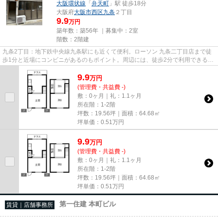
大阪環状線
「
弁天町
」駅 徒歩18分
大阪府
大阪市西区
九条
２丁目
9.9
万円
築年数：築56年 ｜募集中：
2室
階数：2階建
九条2丁目：地下鉄中央線九条駅にも近くて便利。ローソン 九条二丁目店まで徒
歩1分と近場にコンビニがあるのもポイント。周辺には、徒歩2分で利用できる駅
があります。駐車場までの距...
9.9
万
円
(管理費・共益費 -)
敷：0ヶ月｜礼：1.1ヶ月
所在階：1-2階
坪数：19.56坪｜面積：64.68㎡
坪単価：
0.51
万円
9.9
万
円
(管理費・共益費 -)
敷：0ヶ月｜礼：1.1ヶ月
所在階：1-2階
坪数：19.56坪｜面積：64.68㎡
坪単価：
0.51
万円
第一住建 本町ビル
賃貸｜店舗事務所