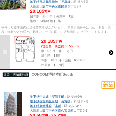
地下鉄長堀鶴見緑地
「
長堀橋
」駅 徒歩7分
大阪府
大阪市中央区
南船場
３丁目8-7
20.185
万円
築年数：築35年 ｜募集中：
1室
階数：13階建 地下1階
物件より徒歩圏内に当社営業店がございます。 事務所物件をはじめ、飲食・美
容・物販などの様々な業種のニーズに応じて店舗物件をご紹介しております。
尚、弊社ではおとり広告は一切...
20.185
万
円
(管理費・共益費 60,555円)
敷：0ヶ月｜礼：0万円
所在階：13階
坪数：18.35坪｜面積：60.66㎡
坪単価：
1.1
万円
CONCOM堺筋本町South
賃貸｜店舗事務所
地下鉄中央線
「
堺筋本町
」駅 徒歩6分
地下鉄長堀鶴見緑地
「
長堀橋
」駅 徒歩7分
地下鉄御堂筋線
「
本町
」駅 徒歩13分
大阪府
大阪市中央区
南久宝寺町
１丁目6-1
20.68
35.2
万円～
万円