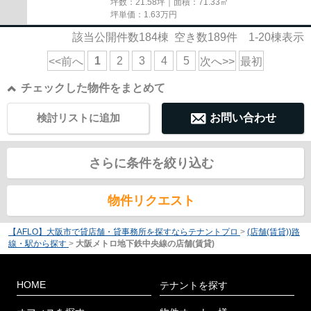
坪数：21.58坪｜面積：71.33㎡
坪単価：
1.63
万円
該当公開件数
184
棟 空き数
189
件
1-20
棟表示
1
2
3
4
5
<<前へ
次へ>>
最初
チェックした物件をまとめて
検討リストに追加
お問い合わせ
さらに条件を絞り込む
物件リクエスト
【AFLO】大阪市で貸店舗・貸事務所を探すならテナントプロ
>
(店舗(賃貸))路
線・駅から探す
>
大阪メトロ地下鉄中央線の店舗(賃貸)
HOME
テナントを探す