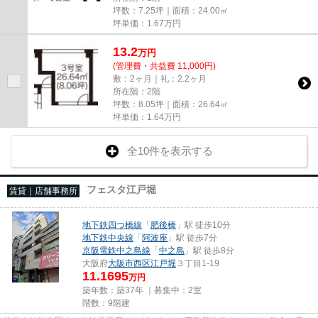
坪数：7.25坪｜面積：24.00㎡
坪単価：
1.67
万円
13.2
万
円
(管理費・共益費 11,000円)
敷：2ヶ月｜礼：2.2ヶ月
所在階：2階
坪数：8.05坪｜面積：26.64㎡
坪単価：
1.64
万円
全10件を表示する
フェスタ江戸堀
賃貸｜店舗事務所
地下鉄四つ橋線
「
肥後橋
」駅 徒歩10分
地下鉄中央線
「
阿波座
」駅 徒歩7分
京阪電鉄中之島線
「
中之島
」駅 徒歩8分
大阪府
大阪市西区
江戸堀
３丁目1-19
11.1695
万円
築年数：築37年 ｜募集中：
2室
階数：9階建