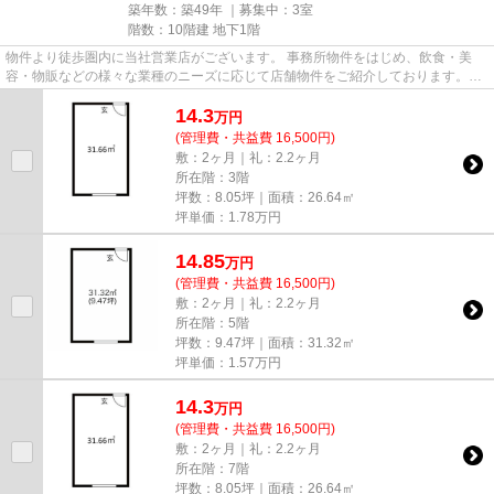
築年数：築49年 ｜募集中：
3室
階数：10階建 地下1階
物件より徒歩圏内に当社営業店がございます。 事務所物件をはじめ、飲食・美
容・物販などの様々な業種のニーズに応じて店舗物件をご紹介しております。
尚、弊社ではおとり広告は一切...
14.3
万
円
(管理費・共益費 16,500円)
敷：2ヶ月｜礼：2.2ヶ月
所在階：3階
坪数：8.05坪｜面積：26.64㎡
坪単価：
1.78
万円
14.85
万
円
(管理費・共益費 16,500円)
敷：2ヶ月｜礼：2.2ヶ月
所在階：5階
坪数：9.47坪｜面積：31.32㎡
坪単価：
1.57
万円
14.3
万
円
(管理費・共益費 16,500円)
敷：2ヶ月｜礼：2.2ヶ月
所在階：7階
坪数：8.05坪｜面積：26.64㎡