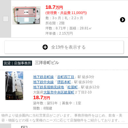
18.7
万
円
(管理費・共益費 11,000円)
敷：3ヶ月｜礼：2.2ヶ月
所在階：2階
坪数：8.71坪｜面積：28.81㎡
坪単価：
2.15
万円
全19件を表示する
三洋谷町ビル
賃貸｜店舗事務所
地下鉄谷町線
「
谷町四丁目
」駅 徒歩3分
地下鉄中央線
「
堺筋本町
」駅 徒歩10分
地下鉄長堀鶴見緑地
「
松屋町
」駅 徒歩12分
大阪府
大阪市中央区
鎗屋町
２丁目2-10
18.7
万円
築年数：築51年 ｜募集中：
1室
階数：8階建
物件より徒歩圏内に当社営業店がございます。 事務所物件をはじめ、飲食・美
容・物販などの様々な業種のニーズに応じて店舗物件をご紹介しております。
尚、弊社ではおとり広告は一切...