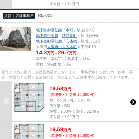
坪単価：
1.78
万円
RE-023
賃貸｜店舗事務所
地下鉄御堂筋線
「
本町
」駅 徒歩3分
地下鉄中央線
「
堺筋本町
」駅 徒歩9分
地下鉄御堂筋線
「
心斎橋
」駅 徒歩12分
大阪府
大阪市中央区
本町
４丁目4-10
14.3
29.7
万円～
万円
築年数：築37年 ｜募集中：
13室
階数：9階建 地下1階
物件より徒歩圏内に当社営業店がございます。 事務所物件をはじめ、飲食・美
容・物販などの様々な業種のニーズに応じて店舗物件をご紹介しております。
尚、弊社ではおとり広告は一切...
19.58
万
円
(管理費・共益費 11,000円)
敷：2ヶ月｜礼：2.2ヶ月
所在階：5階
坪数：9.83坪｜面積：32.49㎡
坪単価：
1.99
万円
19.58
万
円
(管理費・共益費 11,000円)