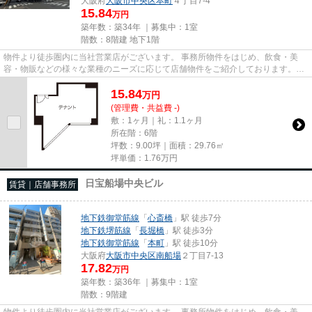
大阪府
大阪市中央区
本町
４丁目7-4
15.84
万円
築年数：築34年 ｜募集中：
1室
階数：8階建 地下1階
物件より徒歩圏内に当社営業店がございます。 事務所物件をはじめ、飲食・美
容・物販などの様々な業種のニーズに応じて店舗物件をご紹介しております。
尚、弊社ではおとり広告は一切...
15.84
万
円
(管理費・共益費 -)
敷：1ヶ月｜礼：1.1ヶ月
所在階：6階
坪数：9.00坪｜面積：29.76㎡
坪単価：
1.76
万円
日宝船場中央ビル
賃貸｜店舗事務所
地下鉄御堂筋線
「
心斎橋
」駅 徒歩7分
地下鉄堺筋線
「
長堀橋
」駅 徒歩3分
地下鉄御堂筋線
「
本町
」駅 徒歩10分
大阪府
大阪市中央区
南船場
２丁目7-13
17.82
万円
築年数：築36年 ｜募集中：
1室
階数：9階建
物件より徒歩圏内に当社営業店がございます。 事務所物件をはじめ、飲食・美