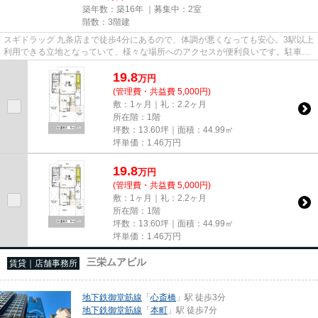
築年数：築16年 ｜募集中：
2室
階数：3階建
スギドラッグ 九条店まで徒歩4分にあるので、体調が悪くなっても安心。3駅以上
利用できる立地となっていて、様々な場所へのアクセスが便利良いです。駐車場
までの距離は300mです。周辺...
19.8
万
円
(管理費・共益費 5,000円)
敷：1ヶ月｜礼：2.2ヶ月
所在階：1階
坪数：13.60坪｜面積：44.99㎡
坪単価：
1.46
万円
19.8
万
円
(管理費・共益費 5,000円)
敷：1ヶ月｜礼：2.2ヶ月
所在階：1階
坪数：13.60坪｜面積：44.99㎡
坪単価：
1.46
万円
三栄ムアビル
賃貸｜店舗事務所
地下鉄御堂筋線
「
心斎橋
」駅 徒歩3分
地下鉄御堂筋線
「
本町
」駅 徒歩7分