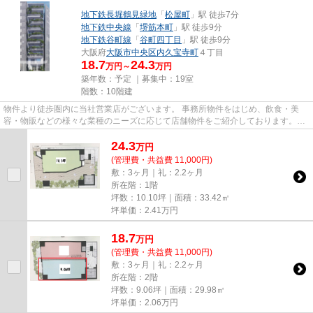
地下鉄長堀鶴見緑地
「
松屋町
」駅 徒歩7分
地下鉄中央線
「
堺筋本町
」駅 徒歩9分
地下鉄谷町線
「
谷町四丁目
」駅 徒歩9分
大阪府
大阪市中央区
内久宝寺町
４丁目
18.7
24.3
万円～
万円
築年数：予定 ｜募集中：
19室
階数：10階建
物件より徒歩圏内に当社営業店がございます。 事務所物件をはじめ、飲食・美
容・物販などの様々な業種のニーズに応じて店舗物件をご紹介しております。
尚、弊社ではおとり広告は一切...
24.3
万
円
(管理費・共益費 11,000円)
敷：3ヶ月｜礼：2.2ヶ月
所在階：1階
坪数：10.10坪｜面積：33.42㎡
坪単価：
2.41
万円
18.7
万
円
(管理費・共益費 11,000円)
敷：3ヶ月｜礼：2.2ヶ月
所在階：2階
坪数：9.06坪｜面積：29.98㎡
坪単価：
2.06
万円