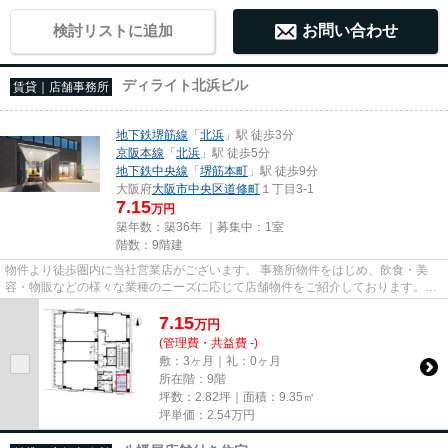
検討リストに追加
お問い合わせ
ディライト北浜ビル
賃貸｜店舗事務所
地下鉄堺筋線
「
北浜
」駅 徒歩3分
京阪本線
「
北浜
」駅 徒歩5分
地下鉄中央線
「
堺筋本町
」駅 徒歩9分
大阪府
大阪市中央区
道修町
１丁目3-1
7.15
万円
築年数：築36年 ｜募集中：
1室
階数：9階建
物件より徒歩圏内に当社営業店がございます。 事務所物件をはじめ、飲食・美
容・物販などの様々な業種のニーズに応じて店舗物件をご紹介しております。
尚、弊社ではおとり広告は一切...
7.15
万
円
(管理費・共益費 -)
敷：3ヶ月｜礼：0ヶ月
所在階：9階
坪数：2.82坪｜面積：9.35㎡
坪単価：
2.54
万円