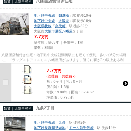
八幡屋店舗付き住宅
賃貸｜店舗事務所
地下鉄中央線
「
朝潮橋
」駅 徒歩10分
地下鉄中央線
「
大阪港
」駅 徒歩16分
大阪環状線
「
弁天町
」駅 徒歩32分
大阪府
大阪市港区
八幡屋
２丁目
7.7
万円
築年数：築63年 ｜募集中：
1室
階数：3階建
八幡屋店舗付き住宅：地下鉄中央線朝潮橋駅にも近くて便利。歩いて6分の場所
に、ドラッグストアコスモス 八幡屋店があります。近くに駅が3つ以上ある利便
性の高い物件です。駅まで徒歩...
7.7
万
円
(管理費・共益費 -)
敷：0ヶ月｜礼：0ヶ月
所在階：1-3階
坪数：9.80坪｜面積：32.40㎡
坪単価：
0.79
万円
九条2丁目
賃貸｜店舗事務所
地下鉄中央線
「
九条
」駅 徒歩2分
地下鉄長堀鶴見緑地
「
ドーム前千代崎
」駅 徒歩14分