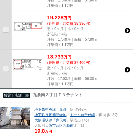
坪数：17.48坪｜面積：57.80㎡
坪単価：
1.1
万円
19.228
万
円
(管理費・共益費 38,390円)
敷：0ヶ月｜礼：0ヶ月
所在階：4階
坪数：17.48坪｜面積：57.80㎡
坪単価：
1.1
万円
18.733
万
円
(管理費・共益費 37,400円)
敷：0ヶ月｜礼：0ヶ月
所在階：7階
坪数：17.03坪｜面積：56.30㎡
坪単価：
1.1
万円
九条南３丁目ＴＮテナント
賃貸｜店舗一部
地下鉄中央線
「
九条
」駅 徒歩3分
地下鉄長堀鶴見緑地
「
ドーム前千代崎
」駅 徒歩12分
大阪環状線
「
弁天町
」駅 徒歩14分
大阪府
大阪市西区
九条南
３丁目
19.8
万円