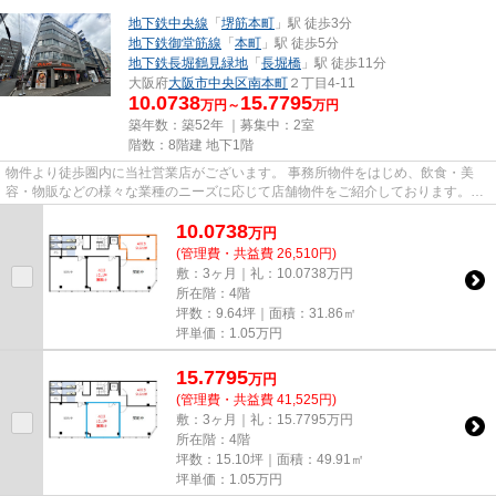
地下鉄中央線
「
堺筋本町
」駅 徒歩3分
地下鉄御堂筋線
「
本町
」駅 徒歩5分
地下鉄長堀鶴見緑地
「
長堀橋
」駅 徒歩11分
大阪府
大阪市中央区
南本町
２丁目4-11
10.0738
15.7795
万円～
万円
築年数：築52年 ｜募集中：
2室
階数：8階建 地下1階
物件より徒歩圏内に当社営業店がございます。 事務所物件をはじめ、飲食・美
容・物販などの様々な業種のニーズに応じて店舗物件をご紹介しております。
尚、弊社ではおとり広告は一切...
10.0738
万
円
(管理費・共益費 26,510円)
敷：3ヶ月｜礼：10.0738万円
所在階：4階
坪数：9.64坪｜面積：31.86㎡
坪単価：
1.05
万円
15.7795
万
円
(管理費・共益費 41,525円)
敷：3ヶ月｜礼：15.7795万円
所在階：4階
坪数：15.10坪｜面積：49.91㎡
坪単価：
1.05
万円