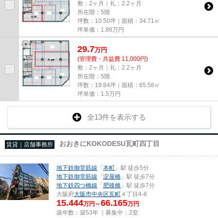
敷：2ヶ月｜礼：2.2ヶ月
所在階：5階
坪数：10.50坪｜面積：34.71㎡
坪単価：
1.86
万円
29.7
万
円
(管理費・共益費 11,000円)
敷：2ヶ月｜礼：2.2ヶ月
所在階：5階
坪数：19.84坪｜面積：65.58㎡
坪単価：
1.5
万円
全13件を表示する
おおきにKOKODESU瓦町四丁目
賃貸｜店舗事務所
地下鉄御堂筋線
「
本町
」駅 徒歩5分
地下鉄御堂筋線
「
淀屋橋
」駅 徒歩7分
地下鉄四つ橋線
「
肥後橋
」駅 徒歩7分
大阪府
大阪市中央区
瓦町
４丁目4-8
15.444
66.165
万円～
万円
築年数：築53年 ｜募集中：
2室