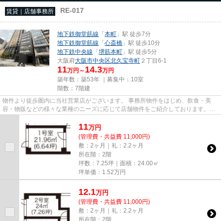
RE-017
賃貸｜店舗事務所
地下鉄御堂筋線
「
本町
」駅 徒歩7分
地下鉄御堂筋線
「
心斎橋
」駅 徒歩10分
地下鉄中央線
「
堺筋本町
」駅 徒歩5分
大阪府
大阪市中央区
北久宝寺町
２丁目6-1
11
14.3
万円～
万円
築年数：築53年 ｜募集中：
10室
階数：7階建
物件より徒歩圏内に当社営業店がございます。 事務所物件をはじめ、飲食・美
容・物販などの様々な業種のニーズに応じて店舗物件をご紹介しております。
尚、弊社ではおとり広告は一切...
11
万
円
(管理費・共益費 11,000円)
敷：2ヶ月｜礼：2.2ヶ月
所在階：2階
坪数：7.25坪｜面積：24.00㎡
坪単価：
1.52
万円
12.1
万
円
(管理費・共益費 11,000円)
敷：2ヶ月｜礼：2.2ヶ月
所在階：2階