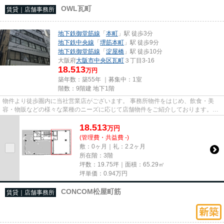
OWL瓦町
賃貸｜店舗事務所
地下鉄御堂筋線
「
本町
」駅 徒歩3分
地下鉄中央線
「
堺筋本町
」駅 徒歩9分
地下鉄御堂筋線
「
淀屋橋
」駅 徒歩10分
大阪府
大阪市中央区
瓦町
３丁目3-16
18.513
万円
築年数：築55年 ｜募集中：
1室
階数：9階建 地下1階
物件より徒歩圏内に当社営業店がございます。 事務所物件をはじめ、飲食・美
容・物販などの様々な業種のニーズに応じて店舗物件をご紹介しております。
尚、弊社ではおとり広告は一切...
18.513
万
円
(管理費・共益費 -)
敷：0ヶ月｜礼：2.2ヶ月
所在階：3階
坪数：19.75坪｜面積：65.29㎡
坪単価：
0.94
万円
CONCOM松屋町筋
賃貸｜店舗事務所