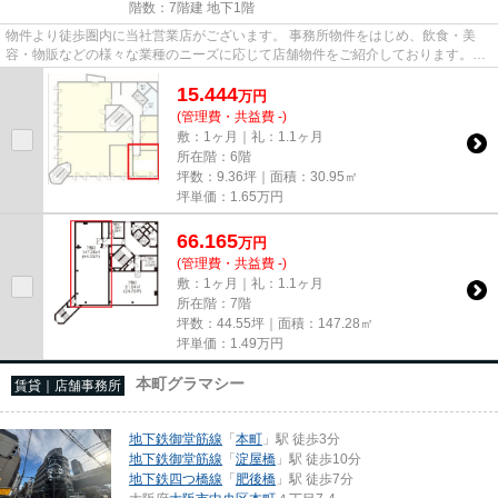
階数：7階建 地下1階
物件より徒歩圏内に当社営業店がございます。 事務所物件をはじめ、飲食・美
容・物販などの様々な業種のニーズに応じて店舗物件をご紹介しております。
尚、弊社ではおとり広告は一切...
15.444
万
円
(管理費・共益費 -)
敷：1ヶ月｜礼：1.1ヶ月
所在階：6階
坪数：9.36坪｜面積：30.95㎡
坪単価：
1.65
万円
66.165
万
円
(管理費・共益費 -)
敷：1ヶ月｜礼：1.1ヶ月
所在階：7階
坪数：44.55坪｜面積：147.28㎡
坪単価：
1.49
万円
本町グラマシー
賃貸｜店舗事務所
地下鉄御堂筋線
「
本町
」駅 徒歩3分
地下鉄御堂筋線
「
淀屋橋
」駅 徒歩10分
地下鉄四つ橋線
「
肥後橋
」駅 徒歩7分