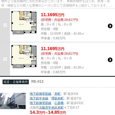
物件より徒歩圏内に当社営業店がございます。 事務所物件をはじめ、飲食・美
容・物販などの様々な業種のニーズに応じて店舗物件をご紹介しております。
尚、弊社ではおとり広告は一切...
11.1695
万
円
(管理費・共益費 28,617円)
敷：0ヶ月｜礼：0ヶ月
所在階：9階
坪数：12.65坪｜面積：41.85㎡
坪単価：
0.88
万円
11.1695
万
円
(管理費・共益費 28,617円)
敷：0ヶ月｜礼：0ヶ月
所在階：9階
坪数：12.65坪｜面積：41.85㎡
坪単価：
0.88
万円
RE-012
賃貸｜店舗事務所
地下鉄御堂筋線
「
本町
」駅 徒歩3分
地下鉄中央線
「
堺筋本町
」駅 徒歩7分
地下鉄御堂筋線
「
心斎橋
」駅 徒歩15分
大阪府
大阪市中央区
本町
４丁目4-17
14.3
14.85
万円～
万円