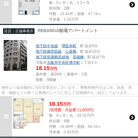
敷：0ヶ月｜礼：2.2ヶ月
所在階：2階
坪数：14.44坪｜面積：47.74㎡
坪単価：
1.24
万円
REBANGA船場アパートメント
賃貸｜店舗事務所
地下鉄中央線
「
堺筋本町
」駅 徒歩5分
地下鉄御堂筋線
「
心斎橋
」駅 徒歩10分
地下鉄長堀鶴見緑地
「
長堀橋
」駅 徒歩7分
大阪府
大阪市中央区
博労町
１丁目4-3
18.15
万円
築年数：築39年 ｜募集中：
1室
階数：9階建
物件より徒歩圏内に当社営業店がございます。 事務所物件をはじめ、飲食・美
容・物販などの様々な業種のニーズに応じて店舗物件をご紹介しております。
尚、弊社ではおとり広告は一切...
18.15
万
円
(管理費・共益費 11,000円)
敷：0ヶ月｜礼：18.15万円
所在階：6階
坪数：19.46坪｜面積：64.34㎡
坪単価：
0.93
万円