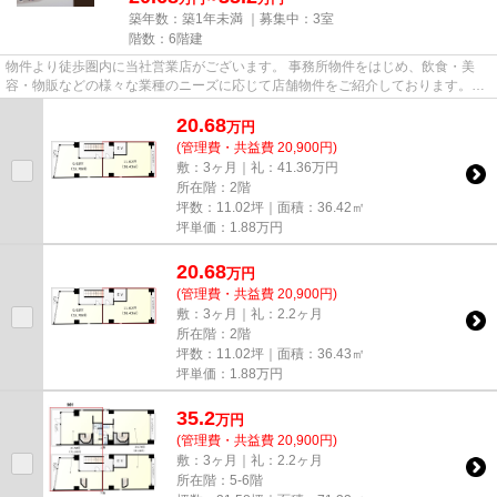
築年数：築1年未満 ｜募集中：
3室
階数：6階建
物件より徒歩圏内に当社営業店がございます。 事務所物件をはじめ、飲食・美
容・物販などの様々な業種のニーズに応じて店舗物件をご紹介しております。
尚、弊社ではおとり広告は一切...
20.68
万
円
(管理費・共益費 20,900円)
敷：3ヶ月｜礼：41.36万円
所在階：2階
坪数：11.02坪｜面積：36.42㎡
坪単価：
1.88
万円
20.68
万
円
(管理費・共益費 20,900円)
敷：3ヶ月｜礼：2.2ヶ月
所在階：2階
坪数：11.02坪｜面積：36.43㎡
坪単価：
1.88
万円
35.2
万
円
(管理費・共益費 20,900円)
敷：3ヶ月｜礼：2.2ヶ月
所在階：5-6階