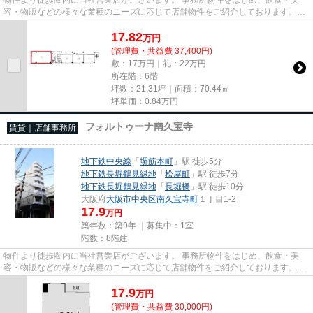
容・物販などの様々な業種のニーズに応じて店舗物件をご紹介しております。
尚、弊社ではおとり広告は一切...
17.82
万
円
(管理費・共益費 37,400円)
敷：17万円｜礼：22万円
所在階：6階
坪数：21.31坪｜面積：70.44㎡
坪単価：
0.84
万円
フォルトゥーナ南久宝寺
賃貸｜店舗事務所
地下鉄中央線
「
堺筋本町
」駅 徒歩5分
地下鉄長堀鶴見緑地
「
松屋町
」駅 徒歩7分
地下鉄長堀鶴見緑地
「
長堀橋
」駅 徒歩10分
大阪府
大阪市中央区
南久宝寺町
１丁目1-2
17.9
万円
築年数：築9年 ｜募集中：
1室
階数：8階建
物件より徒歩圏内に当社営業店がございます。 事務所物件をはじめ、飲食・美
容・物販などの様々な業種のニーズに応じて店舗物件をご紹介しております。
尚、弊社ではおとり広告は一切...
17.9
万
円
(管理費・共益費 30,000円)