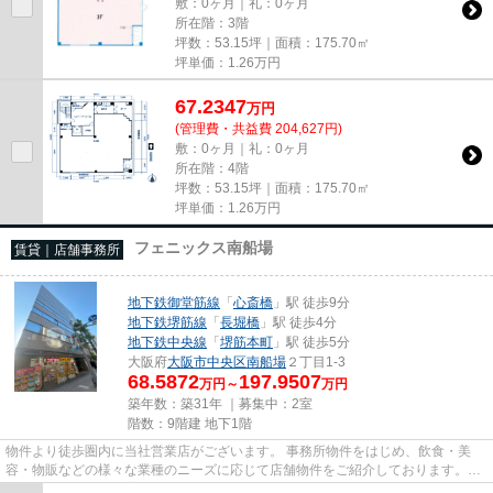
敷：0ヶ月｜礼：0ヶ月
所在階：3階
坪数：53.15坪｜面積：175.70㎡
坪単価：
1.26
万円
67.2347
万
円
(管理費・共益費 204,627円)
敷：0ヶ月｜礼：0ヶ月
所在階：4階
坪数：53.15坪｜面積：175.70㎡
坪単価：
1.26
万円
フェニックス南船場
賃貸｜店舗事務所
地下鉄御堂筋線
「
心斎橋
」駅 徒歩9分
地下鉄堺筋線
「
長堀橋
」駅 徒歩4分
地下鉄中央線
「
堺筋本町
」駅 徒歩5分
大阪府
大阪市中央区
南船場
２丁目1-3
68.5872
197.9507
万円～
万円
築年数：築31年 ｜募集中：
2室
階数：9階建 地下1階
物件より徒歩圏内に当社営業店がございます。 事務所物件をはじめ、飲食・美
容・物販などの様々な業種のニーズに応じて店舗物件をご紹介しております。
尚、弊社ではおとり広告は一切...