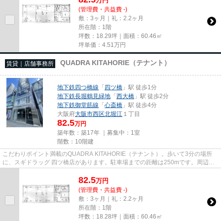
万
円
(管理費・共益費 -)
敷：3ヶ月｜礼：2.2ヶ月
所在階：1階
坪数：18.29坪｜面積：60.46㎡
坪単価：
4.51
万円
QUADRA KITAHORIE（テナント）
賃貸｜店舗事務所
地下鉄四つ橋線
「
四ツ橋
」駅 徒歩1分
地下鉄長堀鶴見緑地
「
西大橋
」駅 徒歩2分
地下鉄御堂筋線
「
心斎橋
」駅 徒歩4分
大阪府
大阪市西区
北堀江
１丁目
82.5
万円
築年数：築17年 ｜募集中：
1室
階数：10階建
こだわりポイント満載のQUADRA KITAHORIE（テナント）。歩いて3分の場所
に、スギドラッグ 四ツ橋店があります。駐車場までの距離は250mです。周辺に
は、徒歩1分で利用できる駅がありま...
82.5
万
円
(管理費・共益費 -)
敷：3ヶ月｜礼：2.2ヶ月
所在階：1階
坪数：18.28坪｜面積：60.46㎡