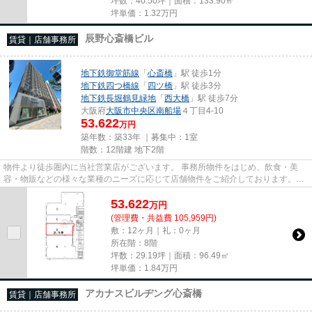
坪数：40.50坪｜面積：133.90㎡
坪単価：
1.32
万円
辰野心斎橋ビル
賃貸｜店舗事務所
地下鉄御堂筋線
「
心斎橋
」駅 徒歩1分
地下鉄四つ橋線
「
四ツ橋
」駅 徒歩3分
地下鉄長堀鶴見緑地
「
西大橋
」駅 徒歩7分
大阪府
大阪市中央区
南船場
４丁目4-10
53.622
万円
築年数：築33年 ｜募集中：
1室
階数：12階建 地下2階
物件より徒歩圏内に当社営業店がございます。 事務所物件をはじめ、飲食・美
容・物販などの様々な業種のニーズに応じて店舗物件をご紹介しております。
尚、弊社ではおとり広告は一切...
53.622
万
円
(管理費・共益費 105,959円)
敷：12ヶ月｜礼：0ヶ月
所在階：8階
坪数：29.19坪｜面積：96.49㎡
坪単価：
1.84
万円
アカナスビルヂング心斎橋
賃貸｜店舗事務所