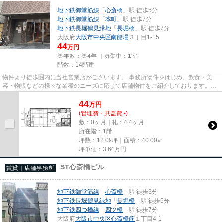
地下鉄御堂筋線
「
心斎橋
」駅 徒歩5分
地下鉄御堂筋線
「
本町
」駅 徒歩7分
地下鉄長堀鶴見緑地
「
長堀橋
」駅 徒歩7分
大阪府
大阪市中央区
南船場
３丁目1-15
44
万円
築年数：築4年 ｜募集中：
1室
階数：14階建
物件より徒歩圏内に当社営業店がございます。 事務所物件をはじめ、飲食・美
容・物販などの様々な業種のニーズに応じて店舗物件をご紹介しております。
尚、弊社ではおとり広告は一切...
44
万
円
(管理費・共益費 -)
敷：0ヶ月｜礼：4.4ヶ月
所在階：1階
坪数：12.09坪｜面積：40.00㎡
坪単価：
3.64
万円
ST心斎橋ビル
賃貸｜店舗事務所
地下鉄御堂筋線
「
心斎橋
」駅 徒歩3分
地下鉄長堀鶴見緑地
「
長堀橋
」駅 徒歩5分
地下鉄四つ橋線
「
四ツ橋
」駅 徒歩7分
大阪府
大阪市中央区
心斎橋筋
１丁目4-1