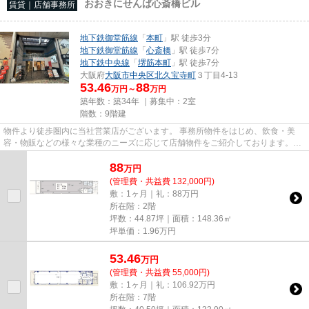
おおきにせんば心斎橋ビル
賃貸｜店舗事務所
地下鉄御堂筋線
「
本町
」駅 徒歩3分
地下鉄御堂筋線
「
心斎橋
」駅 徒歩7分
地下鉄中央線
「
堺筋本町
」駅 徒歩7分
大阪府
大阪市中央区
北久宝寺町
３丁目4-13
53.46
88
万円～
万円
築年数：築34年 ｜募集中：
2室
階数：9階建
物件より徒歩圏内に当社営業店がございます。 事務所物件をはじめ、飲食・美
容・物販などの様々な業種のニーズに応じて店舗物件をご紹介しております。
尚、弊社ではおとり広告は一切...
88
万
円
(管理費・共益費 132,000円)
敷：1ヶ月｜礼：88万円
所在階：2階
坪数：44.87坪｜面積：148.36㎡
坪単価：
1.96
万円
53.46
万
円
(管理費・共益費 55,000円)
敷：1ヶ月｜礼：106.92万円
所在階：7階