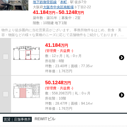
地下鉄御堂筋線
「
本町
」駅 徒歩7分
大阪府
大阪市中央区
南船場
３丁目2-22
41.184
50.1248
万円～
万円
築年数：築31年 ｜募集中：
2室
階数：10階建 地下1階
物件より徒歩圏内に当社営業店がございます。 事務所物件をはじめ、飲食・美
容・物販などの様々な業種のニーズに応じて店舗物件をご紹介しております。
尚、弊社ではおとり広告は一切...
41.184
万
円
(管理費・共益費 -)
敷：12ヶ月｜礼：0ヶ月
所在階：8階
坪数：23.40坪｜面積：77.35㎡
坪単価：
1.76
万円
50.1248
万
円
(管理費・共益費 -)
敷：558.208万円｜礼：0ヶ月
所在階：10階
坪数：28.47坪｜面積：94.14㎡
坪単価：
1.76
万円
REWITビル
賃貸｜店舗事務所