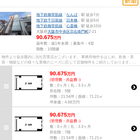
地下鉄御堂筋線
「
なんば
」駅 徒歩7分
地下鉄千日前線
「
日本橋
」駅 徒歩5分
地下鉄御堂筋線
「
心斎橋
」駅 徒歩10分
大阪府
大阪市中央区
宗右衛門町
2-21
90.675
万円
築年数：築1年未満 ｜募集中：
4室
階数：10階建
物件より徒歩圏内に当社営業店がございます。 事務所物件をはじめ、飲食・美
容・物販などの様々な業種のニーズに応じて店舗物件をご紹介しております。
尚、弊社ではおとり広告は一切...
90.675
万
円
(管理費・共益費 -)
敷：0ヶ月｜礼：3.3ヶ月
所在階：5階
坪数：21.54坪｜面積：71.21㎡
坪単価：
4.68
万円
90.675
万
円
(管理費・共益費 -)
敷：0ヶ月｜礼：3.3ヶ月
所在階：7階
坪数：21.54坪｜面積：71.21㎡