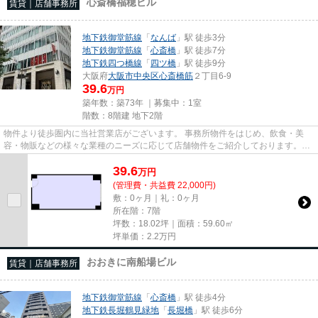
心斎橋福穂ビル
賃貸｜店舗事務所
地下鉄御堂筋線
「
なんば
」駅 徒歩3分
地下鉄御堂筋線
「
心斎橋
」駅 徒歩7分
地下鉄四つ橋線
「
四ツ橋
」駅 徒歩9分
大阪府
大阪市中央区
心斎橋筋
２丁目6-9
39.6
万円
築年数：築73年 ｜募集中：
1室
階数：8階建 地下2階
物件より徒歩圏内に当社営業店がございます。 事務所物件をはじめ、飲食・美
容・物販などの様々な業種のニーズに応じて店舗物件をご紹介しております。
尚、弊社ではおとり広告は一切...
39.6
万
円
(管理費・共益費 22,000円)
敷：0ヶ月｜礼：0ヶ月
所在階：7階
坪数：18.02坪｜面積：59.60㎡
坪単価：
2.2
万円
おおきに南船場ビル
賃貸｜店舗事務所
地下鉄御堂筋線
「
心斎橋
」駅 徒歩4分
地下鉄長堀鶴見緑地
「
長堀橋
」駅 徒歩6分