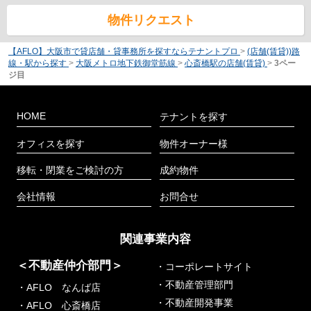
物件リクエスト
【AFLO】大阪市で貸店舗・貸事務所を探すならテナントプロ
>
(店舗(賃貸))路
線・駅から探す
>
大阪メトロ地下鉄御堂筋線
>
心斎橋駅の店舗(賃貸)
>
3ペー
ジ目
HOME
テナントを探す
オフィスを探す
物件オーナー様
移転・閉業をご検討の方
成約物件
会社情報
お問合せ
関連事業内容
＜不動産仲介部門＞
・コーポレートサイト
・不動産管理部門
・AFLO なんば店
・不動産開発事業
・AFLO 心斎橋店