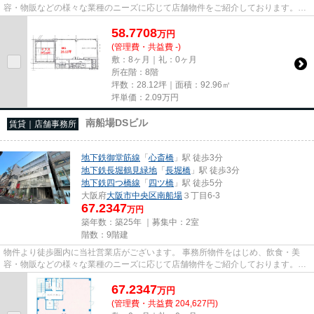
容・物販などの様々な業種のニーズに応じて店舗物件をご紹介しております。
尚、弊社ではおとり広告は一切...
58.7708
万
円
(管理費・共益費 -)
敷：8ヶ月｜礼：0ヶ月
所在階：8階
坪数：28.12坪｜面積：92.96㎡
坪単価：
2.09
万円
南船場DSビル
賃貸｜店舗事務所
地下鉄御堂筋線
「
心斎橋
」駅 徒歩3分
地下鉄長堀鶴見緑地
「
長堀橋
」駅 徒歩3分
地下鉄四つ橋線
「
四ツ橋
」駅 徒歩5分
大阪府
大阪市中央区
南船場
３丁目6-3
67.2347
万円
築年数：築25年 ｜募集中：
2室
階数：9階建
物件より徒歩圏内に当社営業店がございます。 事務所物件をはじめ、飲食・美
容・物販などの様々な業種のニーズに応じて店舗物件をご紹介しております。
尚、弊社ではおとり広告は一切...
67.2347
万
円
(管理費・共益費 204,627円)