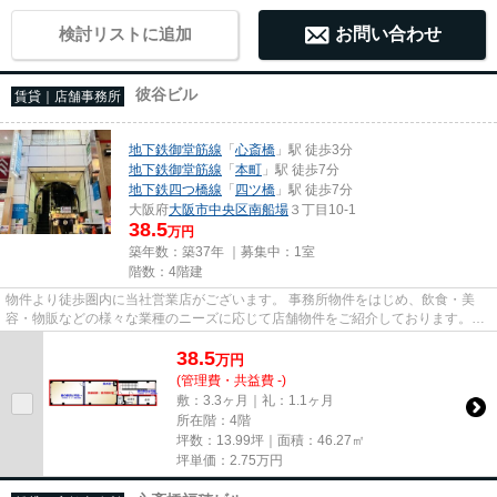
検討リストに追加
お問い合わせ
彼谷ビル
賃貸｜店舗事務所
地下鉄御堂筋線
「
心斎橋
」駅 徒歩3分
地下鉄御堂筋線
「
本町
」駅 徒歩7分
地下鉄四つ橋線
「
四ツ橋
」駅 徒歩7分
大阪府
大阪市中央区
南船場
３丁目10-1
38.5
万円
築年数：築37年 ｜募集中：
1室
階数：4階建
物件より徒歩圏内に当社営業店がございます。 事務所物件をはじめ、飲食・美
容・物販などの様々な業種のニーズに応じて店舗物件をご紹介しております。
尚、弊社ではおとり広告は一切...
38.5
万
円
(管理費・共益費 -)
敷：3.3ヶ月｜礼：1.1ヶ月
所在階：4階
坪数：13.99坪｜面積：46.27㎡
坪単価：
2.75
万円