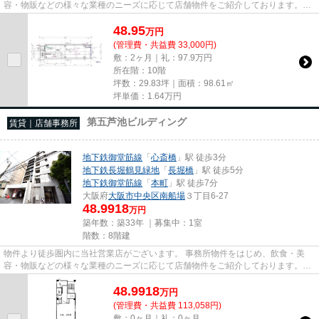
容・物販などの様々な業種のニーズに応じて店舗物件をご紹介しております。
尚、弊社ではおとり広告は一切...
48.95
万
円
(管理費・共益費 33,000円)
敷：2ヶ月｜礼：97.9万円
所在階：10階
坪数：29.83坪｜面積：98.61㎡
坪単価：
1.64
万円
第五芦池ビルディング
賃貸｜店舗事務所
地下鉄御堂筋線
「
心斎橋
」駅 徒歩3分
地下鉄長堀鶴見緑地
「
長堀橋
」駅 徒歩5分
地下鉄御堂筋線
「
本町
」駅 徒歩7分
大阪府
大阪市中央区
南船場
３丁目6-27
48.9918
万円
築年数：築33年 ｜募集中：
1室
階数：8階建
物件より徒歩圏内に当社営業店がございます。 事務所物件をはじめ、飲食・美
容・物販などの様々な業種のニーズに応じて店舗物件をご紹介しております。
尚、弊社ではおとり広告は一切...
48.9918
万
円
(管理費・共益費 113,058円)
敷：0ヶ月｜礼：0ヶ月