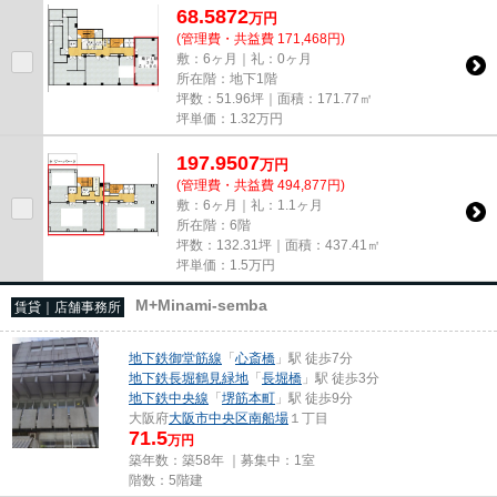
68.5872
万
円
(管理費・共益費 171,468円)
敷：6ヶ月｜礼：0ヶ月
所在階：地下1階
坪数：51.96坪｜面積：171.77㎡
坪単価：
1.32
万円
197.9507
万
円
(管理費・共益費 494,877円)
敷：6ヶ月｜礼：1.1ヶ月
所在階：6階
坪数：132.31坪｜面積：437.41㎡
坪単価：
1.5
万円
M+Minami-semba
賃貸｜店舗事務所
地下鉄御堂筋線
「
心斎橋
」駅 徒歩7分
地下鉄長堀鶴見緑地
「
長堀橋
」駅 徒歩3分
地下鉄中央線
「
堺筋本町
」駅 徒歩9分
大阪府
大阪市中央区
南船場
１丁目
71.5
万円
築年数：築58年 ｜募集中：
1室
階数：5階建