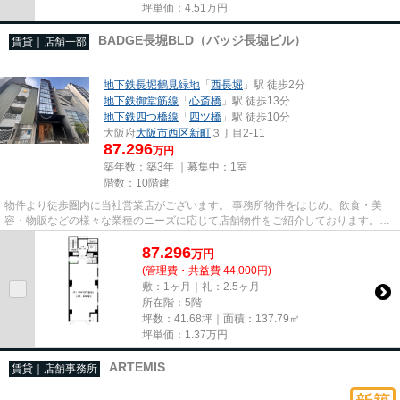
坪単価：
4.51
万円
BADGE長堀BLD（バッジ長堀ビル）
賃貸｜店舗一部
地下鉄長堀鶴見緑地
「
西長堀
」駅 徒歩2分
地下鉄御堂筋線
「
心斎橋
」駅 徒歩13分
地下鉄四つ橋線
「
四ツ橋
」駅 徒歩10分
大阪府
大阪市西区
新町
３丁目2-11
87.296
万円
築年数：築3年 ｜募集中：
1室
階数：10階建
物件より徒歩圏内に当社営業店がございます。 事務所物件をはじめ、飲食・美
容・物販などの様々な業種のニーズに応じて店舗物件をご紹介しております。
尚、弊社ではおとり広告は一切...
87.296
万
円
(管理費・共益費 44,000円)
敷：1ヶ月｜礼：2.5ヶ月
所在階：5階
坪数：41.68坪｜面積：137.79㎡
坪単価：
1.37
万円
ARTEMIS
賃貸｜店舗事務所