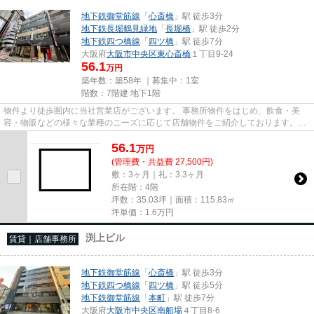
地下鉄御堂筋線
「
心斎橋
」駅 徒歩3分
地下鉄長堀鶴見緑地
「
長堀橋
」駅 徒歩2分
地下鉄四つ橋線
「
四ツ橋
」駅 徒歩7分
大阪府
大阪市中央区
東心斎橋
１丁目9-24
56.1
万円
築年数：築58年 ｜募集中：
1室
階数：7階建 地下1階
物件より徒歩圏内に当社営業店がございます。 事務所物件をはじめ、飲食・美
容・物販などの様々な業種のニーズに応じて店舗物件をご紹介しております。
尚、弊社ではおとり広告は一切...
56.1
万
円
(管理費・共益費 27,500円)
敷：3ヶ月｜礼：3.3ヶ月
所在階：4階
坪数：35.03坪｜面積：115.83㎡
坪単価：
1.6
万円
渕上ビル
賃貸｜店舗事務所
地下鉄御堂筋線
「
心斎橋
」駅 徒歩3分
地下鉄四つ橋線
「
四ツ橋
」駅 徒歩5分
地下鉄御堂筋線
「
本町
」駅 徒歩7分
大阪府
大阪市中央区
南船場
４丁目8-6