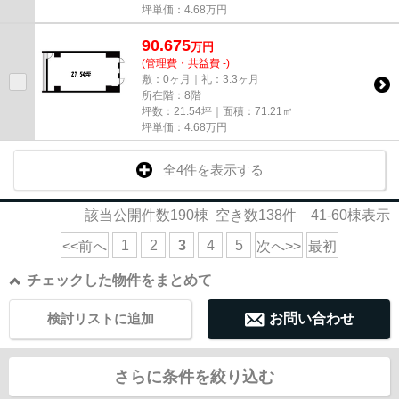
坪単価：
4.68
万円
90.675
万
円
(管理費・共益費 -)
敷：0ヶ月｜礼：3.3ヶ月
所在階：8階
坪数：21.54坪｜面積：71.21㎡
坪単価：
4.68
万円
全4件を表示する
該当公開件数
190
棟 空き数
138
件
41-60
棟表示
1
2
3
4
5
<<前へ
次へ>>
最初
チェックした物件をまとめて
検討リストに追加
お問い合わせ
さらに条件を絞り込む