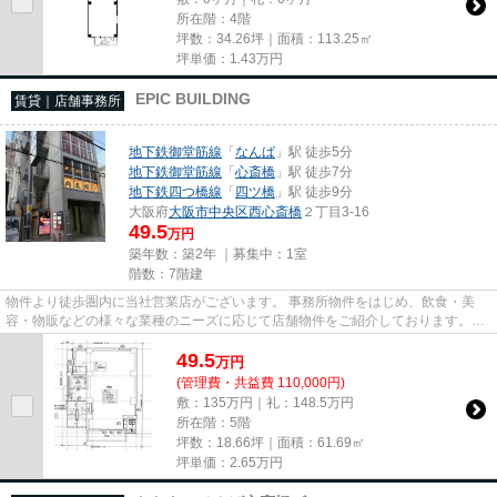
所在階：4階
坪数：34.26坪｜面積：113.25㎡
坪単価：
1.43
万円
EPIC BUILDING
賃貸｜店舗事務所
地下鉄御堂筋線
「
なんば
」駅 徒歩5分
地下鉄御堂筋線
「
心斎橋
」駅 徒歩7分
地下鉄四つ橋線
「
四ツ橋
」駅 徒歩9分
大阪府
大阪市中央区
西心斎橋
２丁目3-16
49.5
万円
築年数：築2年 ｜募集中：
1室
階数：7階建
物件より徒歩圏内に当社営業店がございます。 事務所物件をはじめ、飲食・美
容・物販などの様々な業種のニーズに応じて店舗物件をご紹介しております。
尚、弊社ではおとり広告は一切...
49.5
万
円
(管理費・共益費 110,000円)
敷：135万円｜礼：148.5万円
所在階：5階
坪数：18.66坪｜面積：61.69㎡
坪単価：
2.65
万円