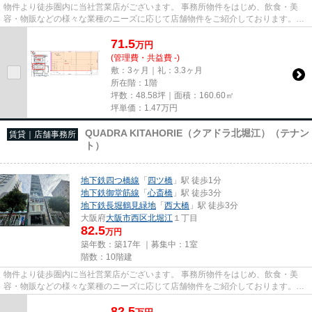
物件より徒歩圏内に当社営業店がございます。 事務所物件をはじめ、飲食・美
容・物販などの様々な業種のニーズに応じて店舗物件をご紹介しております。
尚、弊社ではおとり広告は一切...
71.5
万
円
(管理費・共益費 -)
敷：3ヶ月｜礼：3.3ヶ月
所在階：1階
坪数：48.58坪｜面積：160.60㎡
坪単価：
1.47
万円
QUADRA KITAHORIE（クアドラ北堀江）（テナン
賃貸｜店舗事務所
ト）
地下鉄四つ橋線
「
四ツ橋
」駅 徒歩1分
地下鉄御堂筋線
「
心斎橋
」駅 徒歩3分
地下鉄長堀鶴見緑地
「
西大橋
」駅 徒歩3分
大阪府
大阪市西区
北堀江
１丁目
82.5
万円
築年数：築17年 ｜募集中：
1室
階数：10階建
物件より徒歩圏内に当社営業店がございます。 事務所物件をはじめ、飲食・美
容・物販などの様々な業種のニーズに応じて店舗物件をご紹介しております。
尚、弊社ではおとり広告は一切...
82.5