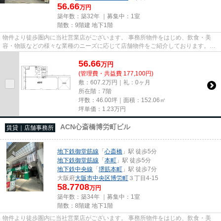
56.66
万円
築年数：築32年 ｜募集中：
1室
階数：9階建 地下1階
物件より徒歩圏内に当社営業店がございます。 事務所物件をはじめ、飲食・美
容・物販などの様々な業種のニーズに応じて店舗物件をご紹介しております。
尚、弊社ではおとり広告は一切...
56.66
万
円
(管理費・共益費 177,100円)
敷：607.2万円｜礼：0ヶ月
所在階：7階
坪数：46.00坪｜面積：152.06㎡
坪単価：
1.23
万円
ACN心斎橋博労町ビル
賃貸｜店舗事務所
地下鉄御堂筋線
「
心斎橋
」駅 徒歩5分
地下鉄御堂筋線
「
本町
」駅 徒歩5分
地下鉄中央線
「
堺筋本町
」駅 徒歩7分
大阪府
大阪市中央区
博労町
３丁目4-15
58.7708
万円
築年数：築34年 ｜募集中：
1室
階数：8階建 地下1階
物件より徒歩圏内に当社営業店がございます。 事務所物件をはじめ、飲食・美