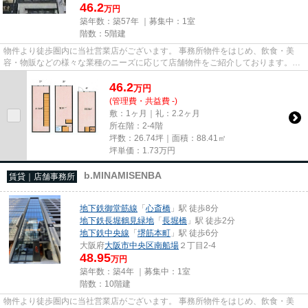
46.2
万円
築年数：築57年 ｜募集中：
1室
階数：5階建
物件より徒歩圏内に当社営業店がございます。 事務所物件をはじめ、飲食・美
容・物販などの様々な業種のニーズに応じて店舗物件をご紹介しております。
尚、弊社ではおとり広告は一切...
46.2
万
円
(管理費・共益費 -)
敷：1ヶ月｜礼：2.2ヶ月
所在階：2-4階
坪数：26.74坪｜面積：88.41㎡
坪単価：
1.73
万円
b.MINAMISENBA
賃貸｜店舗事務所
地下鉄御堂筋線
「
心斎橋
」駅 徒歩8分
地下鉄長堀鶴見緑地
「
長堀橋
」駅 徒歩2分
地下鉄中央線
「
堺筋本町
」駅 徒歩6分
大阪府
大阪市中央区
南船場
２丁目2-4
48.95
万円
築年数：築4年 ｜募集中：
1室
階数：10階建
物件より徒歩圏内に当社営業店がございます。 事務所物件をはじめ、飲食・美