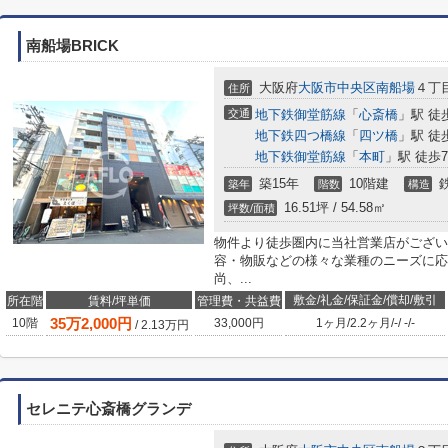
南船場BRICK
大阪府
大阪市中央区
南船場
４丁目
住所
交通
地下鉄御堂筋線
「
心斎橋
」駅 徒
地下鉄四つ橋線
「
四ツ橋
」駅 徒
地下鉄御堂筋線
「
本町
」駅 徒歩
築15年
10階建
築年
階数
構造
16.51坪 / 54.58㎡
坪数/面積
物件より徒歩圏内に当社営業店がござい
容・物販などの様々な業種のニーズに応
尚、...
敷金/礼金/保証金/償却/敷引
所在階
賃料/坪単価
管理費・共益費
35
万
2,000
円
10階
33,000円
1ヶ月
/
2.2ヶ月
/
-
/
-
/
-
/
2.13
万円
セレニテ心斎橋グランデ