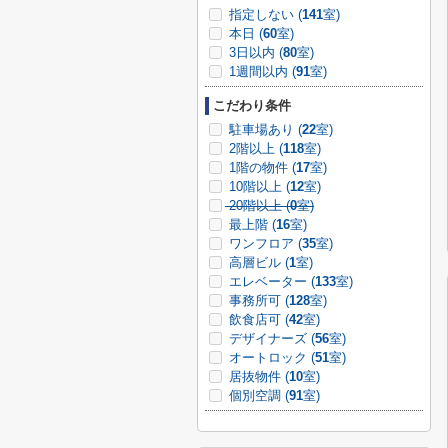
指定しない (
141
室)
本日 (
60
室)
3日以内 (
80
室)
1週間以内 (
91
室)
こだわり条件
駐車場あり (
22
室)
2階以上 (
118
室)
1階の物件 (
17
室)
10階以上 (
12
室)
20階以上 (
0
室)
最上階 (
16
室)
ワンフロア (
35
室)
高層ビル (
1
室)
エレベーター (
133
室)
事務所可 (
128
室)
飲食店可 (
42
室)
デザイナーズ (
56
室)
オートロック (
51
室)
居抜物件 (
10
室)
個別空調 (
91
室)