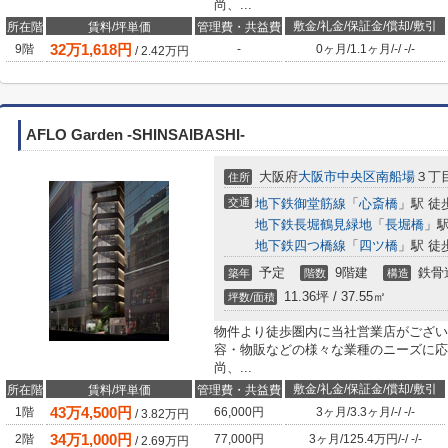
尚、...
敷金/礼金/保証金/償却/敷引
所在階
賃料/坪単価
管理費・共益費
32
万
1,618
円
9階
-
0ヶ月
/
1.1ヶ月
/
-
/
-
/
-
/
2.42
万円
AFLO Garden -SHINSAIBASHI-
大阪府
大阪市中央区
南船場
３丁
住所
交通
地下鉄御堂筋線
「
心斎橋
」駅 徒
地下鉄長堀鶴見緑地
「
長堀橋
」駅
地下鉄四つ橋線
「
四ツ橋
」駅 徒
予定
9階建
鉄骨
築年
階数
構造
11.36坪 / 37.55㎡
坪数/面積
物件より徒歩圏内に当社営業店がござい
容・物販などの様々な業種のニーズに応
尚、...
敷金/礼金/保証金/償却/敷引
所在階
賃料/坪単価
管理費・共益費
43
万
4,500
円
1階
66,000円
3ヶ月
/
3.3ヶ月
/
-
/
-
/
-
/
3.82
万円
34
万
1,000
円
2階
77,000円
3ヶ月
/
125.4万円
/
-
/
-
/
-
/
2.69
万円