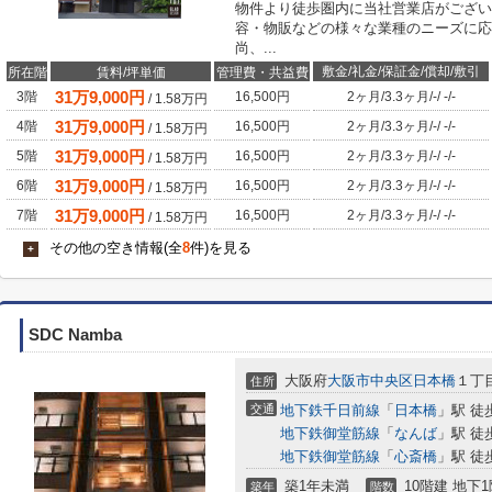
物件より徒歩圏内に当社営業店がござい
容・物販などの様々な業種のニーズに応
尚、...
敷金/礼金/保証金/償却/敷引
所在階
賃料/坪単価
管理費・共益費
31
万
9,000
円
3階
16,500円
2ヶ月
/
3.3ヶ月
/
-
/
-
/
-
/
1.58
万円
31
万
9,000
円
4階
16,500円
2ヶ月
/
3.3ヶ月
/
-
/
-
/
-
/
1.58
万円
31
万
9,000
円
5階
16,500円
2ヶ月
/
3.3ヶ月
/
-
/
-
/
-
/
1.58
万円
31
万
9,000
円
6階
16,500円
2ヶ月
/
3.3ヶ月
/
-
/
-
/
-
/
1.58
万円
31
万
9,000
円
7階
16,500円
2ヶ月
/
3.3ヶ月
/
-
/
-
/
-
/
1.58
万円
その他の空き情報(全
8
件)を見る
+
SDC Namba
大阪府
大阪市中央区
日本橋
１丁目
住所
交通
地下鉄千日前線
「
日本橋
」駅 徒
地下鉄御堂筋線
「
なんば
」駅 徒
地下鉄御堂筋線
「
心斎橋
」駅 徒
築1年未満
10階建 地下1
築年
階数