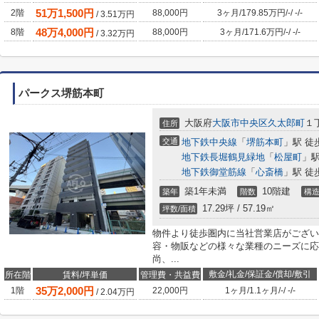
51
万
1,500
円
2階
88,000円
3ヶ月
/
179.85万円
/
-
/
-
/
-
/
3.51
万円
48
万
4,000
円
8階
88,000円
3ヶ月
/
171.6万円
/
-
/
-
/
-
/
3.32
万円
パークス堺筋本町
大阪府
大阪市中央区
久太郎町
１丁
住所
交通
地下鉄中央線
「
堺筋本町
」駅 徒
地下鉄長堀鶴見緑地
「
松屋町
」駅
地下鉄御堂筋線
「
心斎橋
」駅 徒
築1年未満
10階建
築年
階数
構
17.29坪 / 57.19㎡
坪数/面積
物件より徒歩圏内に当社営業店がござい
容・物販などの様々な業種のニーズに応
尚、...
敷金/礼金/保証金/償却/敷引
所在階
賃料/坪単価
管理費・共益費
35
万
2,000
円
1階
22,000円
1ヶ月
/
1.1ヶ月
/
-
/
-
/
-
/
2.04
万円