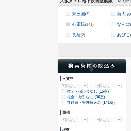
大阪メトロ地下鉄御堂筋線
駅で絞
東三国
新大阪
(3)
心斎橋
なんば
(141)
長居
あびこ
(2)
▼賃料
～
敷金・保証金なし (
15
室)
礼金・敷引なし (
36
室)
共益費・管理費込み (
141
室)
面積
～
坪数