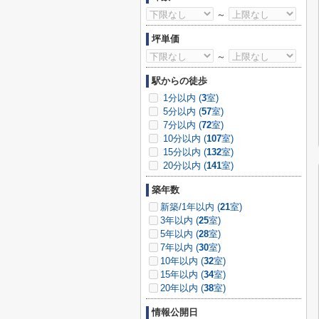
～
坪単価
～
駅からの徒歩
1分以内 (
3
室)
5分以内 (
57
室)
7分以内 (
72
室)
10分以内 (
107
室)
15分以内 (
132
室)
20分以内 (
141
室)
築年数
新築/1年以内 (
21
室)
3年以内 (
25
室)
5年以内 (
28
室)
7年以内 (
30
室)
10年以内 (
32
室)
15年以内 (
34
室)
20年以内 (
38
室)
情報公開日