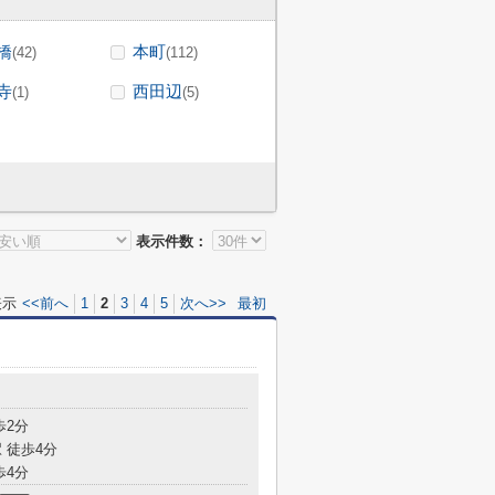
橋
本町
(42)
(112)
寺
西田辺
(1)
(5)
表示件数：
表示
<<前へ
1
2
3
4
5
次へ>>
最初
歩2分
 徒歩4分
歩4分