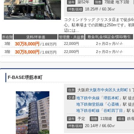
築52年
7階建 地下1階
築年
階数
18.25坪 / 60.36㎡
坪数/面積
コクミンドラッグ クリスタ店まで徒歩
心。駐車場までの距離は250mです。
辺には...
敷金/礼金/保証金/償却/敷引
所在階
賃料/坪単価
管理費・共益費
30
万
8,000
円
3階
22,000円
2ヶ月
/
2ヶ月
/
-
/
-
/
-
/
1.69
万円
30
万
8,000
円
3階
22,000円
2ヶ月
/
2ヶ月
/
-
/
-
/
-
/
1.69
万円
F-BASE堺筋本町
大阪府
大阪市中央区
久太郎町
１
住所
交通
地下鉄中央線
「
堺筋本町
」駅 徒
地下鉄御堂筋線
「
心斎橋
」駅 徒
地下鉄谷町線
「
谷町四丁目
」駅 
予定
11階建
鉄
築年
階数
構造
20.14坪 / 66.60㎡
坪数/面積