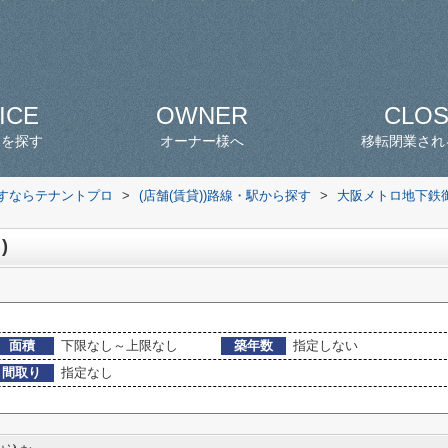
ICE
OWNER
CLO
スを探す
オーナー様へ
移転閉業され
探すならテナントプロ
>
(店舗(賃貸))路線・駅から探す
>
大阪メトロ地下鉄
)
面積
下限なし～上限なし
築年数
指定しない
間取り
指定なし