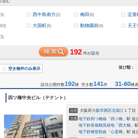
り込む
西中島南方
梅田
淀屋
(3)
(2)
(6)
大国町
動物園前
天王
(63)
(6)
(4)
(3)
192
件が該当
並び順：
空き物件のみ表示
192
141
31-60
該当公開件数
棟 空き数
件
棟
四ツ橋中央ビル（テナント）
大阪府
大阪市西区
北堀江
１丁目
住所
交通
地下鉄四つ橋線
「
四ツ橋
」駅 徒
地下鉄長堀鶴見緑地
「
西大橋
」駅
地下鉄御堂筋線
「
心斎橋
」駅 徒