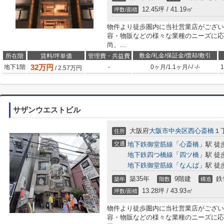
12.45坪 / 41.19㎡
坪数/面積
物件より徒歩圏内に当社営業店がござい
容・物販などの様々な業種のニーズに応
尚、...
敷金/礼金/保証金/償却/敷引
所在階
賃料/坪単価
管理費・共益費
32
万円
地下1階
-
0ヶ月
/
1.1ヶ月
/
-
/
-
/
-
1
/
2.57
万円
サザンウエストビル
大阪府
大阪市中央区
西心斎橋
１丁
住所
交通
地下鉄御堂筋線
「
心斎橋
」駅 徒
地下鉄四つ橋線
「
四ツ橋
」駅 徒
地下鉄御堂筋線
「
なんば
」駅 徒
築35年
9階建
鉄
築年
階数
構造
13.28坪 / 43.93㎡
坪数/面積
物件より徒歩圏内に当社営業店がござい
容・物販などの様々な業種のニーズに応