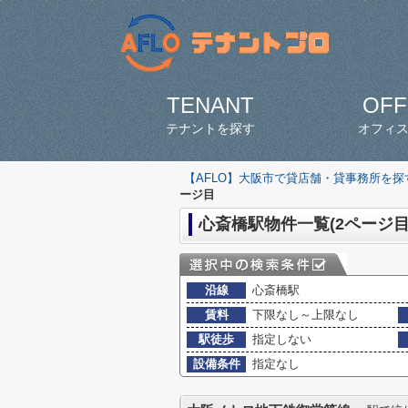
TENANT
OFF
テナントを探す
オフィ
【AFLO】大阪市で貸店舗・貸事務所を
ージ目
心斎橋駅物件一覧(2ページ目
沿線
心斎橋駅
賃料
下限なし～上限なし
駅徒歩
指定しない
設備条件
指定なし