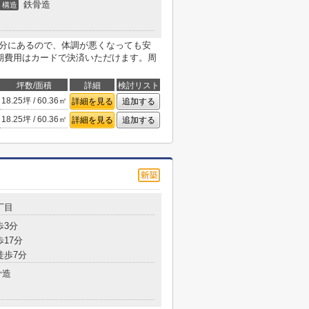
鉄骨造
構造
6分にあるので、体調が悪くなっても安
初期費用はカードで決済いただけます。周
坪数/面積
詳細
検討リスト
18.25坪 / 60.36㎡
詳細を見る
追加する
18.25坪 / 60.36㎡
詳細を見る
追加する
丁目
歩3分
歩17分
徒歩7分
骨造