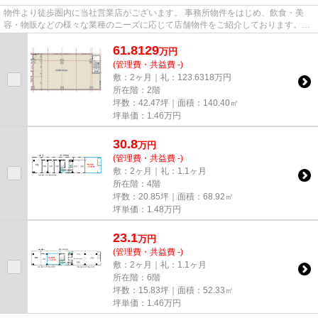
物件より徒歩圏内に当社営業店がございます。 事務所物件をはじめ、飲食・美
容・物販などの様々な業種のニーズに応じて店舗物件をご紹介しております。
尚、弊社ではおとり広告は一切...
61.8129
万
円
(管理費・共益費 -)
敷：2ヶ月｜礼：123.6318万円
所在階：2階
坪数：42.47坪｜面積：140.40㎡
坪単価：
1.46
万円
30.8
万
円
(管理費・共益費 -)
敷：2ヶ月｜礼：1.1ヶ月
所在階：4階
坪数：20.85坪｜面積：68.92㎡
坪単価：
1.48
万円
23.1
万
円
(管理費・共益費 -)
敷：2ヶ月｜礼：1.1ヶ月
所在階：6階
坪数：15.83坪｜面積：52.33㎡
坪単価：
1.46
万円