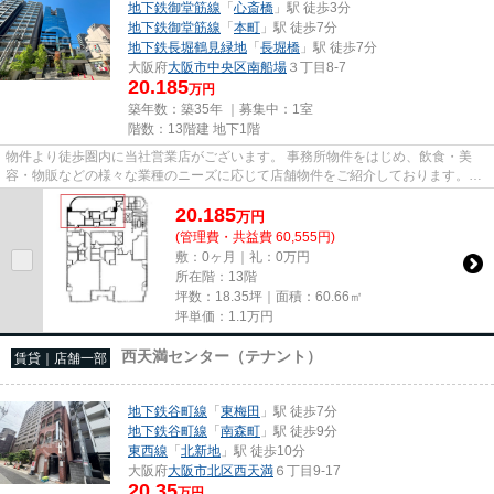
地下鉄御堂筋線
「
心斎橋
」駅 徒歩3分
地下鉄御堂筋線
「
本町
」駅 徒歩7分
地下鉄長堀鶴見緑地
「
長堀橋
」駅 徒歩7分
大阪府
大阪市中央区
南船場
３丁目8-7
20.185
万円
築年数：築35年 ｜募集中：
1室
階数：13階建 地下1階
物件より徒歩圏内に当社営業店がございます。 事務所物件をはじめ、飲食・美
容・物販などの様々な業種のニーズに応じて店舗物件をご紹介しております。
尚、弊社ではおとり広告は一切...
20.185
万
円
(管理費・共益費 60,555円)
敷：0ヶ月｜礼：0万円
所在階：13階
坪数：18.35坪｜面積：60.66㎡
坪単価：
1.1
万円
西天満センター（テナント）
賃貸｜店舗一部
地下鉄谷町線
「
東梅田
」駅 徒歩7分
地下鉄谷町線
「
南森町
」駅 徒歩9分
東西線
「
北新地
」駅 徒歩10分
大阪府
大阪市北区
西天満
６丁目9-17
20.35
万円