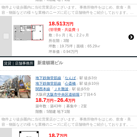
物件より徒歩圏内に当社営業店がございます。 事務所物件をはじめ、飲食・美
容・物販などの様々な業種のニーズに応じて店舗物件をご紹介しております。
尚、弊社ではおとり広告は一切...
18.513
万
円
(管理費・共益費 -)
敷：0ヶ月｜礼：2.2ヶ月
所在階：3階
坪数：19.75坪｜面積：65.29㎡
坪単価：
0.94
万円
新道頓堀ビル
賃貸｜店舗事務所
地下鉄御堂筋線
「
なんば
」駅 徒歩3分
地下鉄御堂筋線
「
心斎橋
」駅 徒歩10分
関西本線
「
ＪＲ難波
」駅 徒歩5分
大阪府
大阪市中央区
道頓堀
２丁目4-5
18.7
26.4
万円～
万円
築年数：築43年 ｜募集中：
2室
階数：5階建 地下1階
物件より徒歩圏内に当社営業店がございます。 事務所物件をはじめ、飲食・美
容・物販などの様々な業種のニーズに応じて店舗物件をご紹介しております。
尚、弊社ではおとり広告は一切...
18.7
万
円