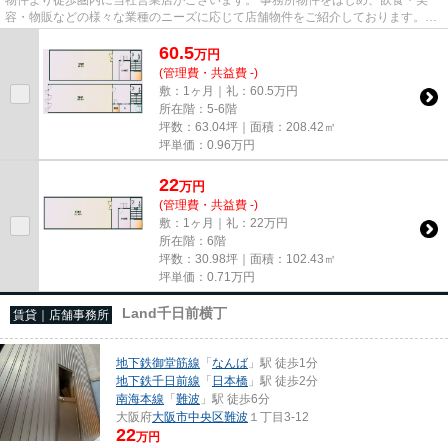
容・物販などの様々な業種のニーズに応じて店舗物件をご紹介しております。
尚、弊社ではおとり広告は一切...
60.5
万
円
(管理費・共益費 -)
敷：1ヶ月｜礼：60.5万円
所在階：5-6階
坪数：63.04坪｜面積：208.42㎡
坪単価：
0.96
万円
22
万
円
(管理費・共益費 -)
敷：1ヶ月｜礼：22万円
所在階：6階
坪数：30.98坪｜面積：102.43㎡
坪単価：
0.71
万円
Land千日前横丁
賃貸｜店舗事務所
地下鉄御堂筋線
「
なんば
」駅 徒歩1分
地下鉄千日前線
「
日本橋
」駅 徒歩2分
南海本線
「
難波
」駅 徒歩6分
大阪府
大阪市中央区
難波
１丁目3-12
22
万円