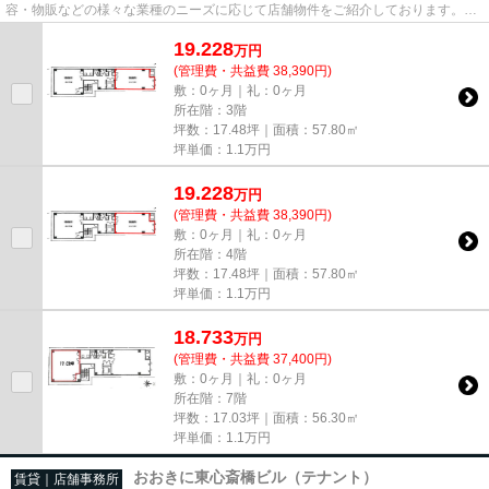
容・物販などの様々な業種のニーズに応じて店舗物件をご紹介しております。
尚、弊社ではおとり広告は一切...
19.228
万
円
(管理費・共益費 38,390円)
敷：0ヶ月｜礼：0ヶ月
所在階：3階
坪数：17.48坪｜面積：57.80㎡
坪単価：
1.1
万円
19.228
万
円
(管理費・共益費 38,390円)
敷：0ヶ月｜礼：0ヶ月
所在階：4階
坪数：17.48坪｜面積：57.80㎡
坪単価：
1.1
万円
18.733
万
円
(管理費・共益費 37,400円)
敷：0ヶ月｜礼：0ヶ月
所在階：7階
坪数：17.03坪｜面積：56.30㎡
坪単価：
1.1
万円
おおきに東心斎橋ビル（テナント）
賃貸｜店舗事務所