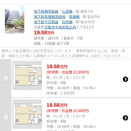
地下鉄御堂筋線
「
心斎橋
」駅 徒歩7分
地下鉄長堀鶴見緑地
「
長堀橋
」駅 徒歩3分
地下鉄千日前線
「
日本橋
」駅 徒歩10分
大阪府
大阪市中央区
島之内
１丁目13-3
19.58
万円
築年数：築34年 ｜募集中：
2室
階数：14階建 地下1階
物件より徒歩圏内に当社営業店がございます。 事務所物件をはじめ、飲食・美
容・物販などの様々な業種のニーズに応じて店舗物件をご紹介しております。
尚、弊社ではおとり広告は一切...
19.58
万
円
(管理費・共益費 22,000円)
敷：0ヶ月｜礼：1.1ヶ月
所在階：8階
坪数：16.48坪｜面積：54.48㎡
坪単価：
1.19
万円
19.58
万
円
(管理費・共益費 22,000円)
敷：0ヶ月｜礼：1.1ヶ月
所在階：9階
坪数：16.48坪｜面積：54.48㎡