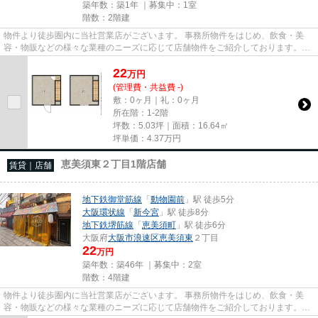
築年数：築1年 ｜募集中：
1室
階数：2階建
物件より徒歩圏内に当社営業店がございます。 事務所物件をはじめ、飲食・美
容・物販などの様々な業種のニーズに応じて店舗物件をご紹介しております。
尚、弊社ではおとり広告は一切...
22
万
円
(管理費・共益費 -)
敷：0ヶ月｜礼：0ヶ月
所在階：1-2階
坪数：5.03坪｜面積：16.64㎡
坪単価：
4.37
万円
恵美須東２丁目1階店舗
賃貸｜店舗
地下鉄御堂筋線
「
動物園前
」駅 徒歩5分
大阪環状線
「
新今宮
」駅 徒歩8分
地下鉄堺筋線
「
恵美須町
」駅 徒歩6分
大阪府
大阪市浪速区
恵美須東
２丁目
22
万円
築年数：築46年 ｜募集中：
2室
階数：4階建
物件より徒歩圏内に当社営業店がございます。 事務所物件をはじめ、飲食・美
容・物販などの様々な業種のニーズに応じて店舗物件をご紹介しております。