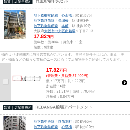
日宝船場中央ビル
賃貸｜店舗事務所
地下鉄御堂筋線
「
心斎橋
」駅 徒歩7分
地下鉄堺筋線
「
長堀橋
」駅 徒歩3分
地下鉄御堂筋線
「
本町
」駅 徒歩10分
大阪府
大阪市中央区
南船場
２丁目7-13
17.82
万円
築年数：築36年 ｜募集中：
1室
階数：9階建
物件より徒歩圏内に当社営業店がございます。 事務所物件をはじめ、飲食・美
容・物販などの様々な業種のニーズに応じて店舗物件をご紹介しております。
尚、弊社ではおとり広告は一切...
17.82
万
円
(管理費・共益費 37,400円)
敷：17万円｜礼：22万円
所在階：6階
坪数：21.31坪｜面積：70.44㎡
坪単価：
0.84
万円
REBANGA船場アパートメント
賃貸｜店舗事務所
地下鉄中央線
「
堺筋本町
」駅 徒歩5分
地下鉄御堂筋線
「
心斎橋
」駅 徒歩10分