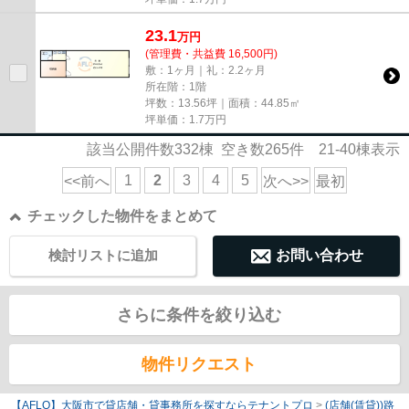
23.1
万
円
(管理費・共益費 16,500円)
敷：1ヶ月｜礼：2.2ヶ月
所在階：1階
坪数：13.56坪｜面積：44.85㎡
坪単価：
1.7
万円
該当公開件数
332
棟 空き数
265
件
21-40
棟表示
1
2
3
4
5
<<前へ
次へ>>
最初
チェックした物件をまとめて
検討リストに追加
お問い合わせ
さらに条件を絞り込む
物件リクエスト
【AFLO】大阪市で貸店舗・貸事務所を探すならテナントプロ
>
(店舗(賃貸))路