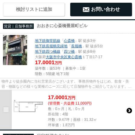
検討リストに追加
お問い合わせ
おおきに心斎橋畳屋町ビル
賃貸｜店舗事務所
地下鉄御堂筋線
「
心斎橋
」駅 徒歩3分
地下鉄長堀鶴見緑地
「
長堀橋
」駅 徒歩5分
地下鉄四つ橋線
「
四ツ橋
」駅 徒歩8分
大阪府
大阪市中央区
東心斎橋
１丁目17-17
17.0001
万円
築年数：築53年 ｜募集中：
1室
階数：5階建 地下1階
物件より徒歩圏内に当社営業店がございます。 事務所物件をはじめ、飲食・美
容・物販などの様々な業種のニーズに応じて店舗物件をご紹介しております。
尚、弊社ではおとり広告は一切...
17.0001
万
円
(管理費・共益費 11,000円)
敷：0ヶ月｜礼：0ヶ月
所在階：4階
坪数：9.47坪｜面積：31.32㎡
坪単価：
1.8
万円