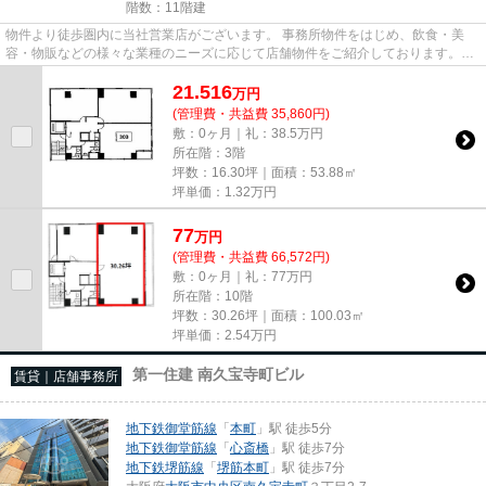
階数：11階建
物件より徒歩圏内に当社営業店がございます。 事務所物件をはじめ、飲食・美
容・物販などの様々な業種のニーズに応じて店舗物件をご紹介しております。
尚、弊社ではおとり広告は一切...
21.516
万
円
(管理費・共益費 35,860円)
敷：0ヶ月｜礼：38.5万円
所在階：3階
坪数：16.30坪｜面積：53.88㎡
坪単価：
1.32
万円
77
万
円
(管理費・共益費 66,572円)
敷：0ヶ月｜礼：77万円
所在階：10階
坪数：30.26坪｜面積：100.03㎡
坪単価：
2.54
万円
第一住建 南久宝寺町ビル
賃貸｜店舗事務所
地下鉄御堂筋線
「
本町
」駅 徒歩5分
地下鉄御堂筋線
「
心斎橋
」駅 徒歩7分
地下鉄堺筋線
「
堺筋本町
」駅 徒歩7分