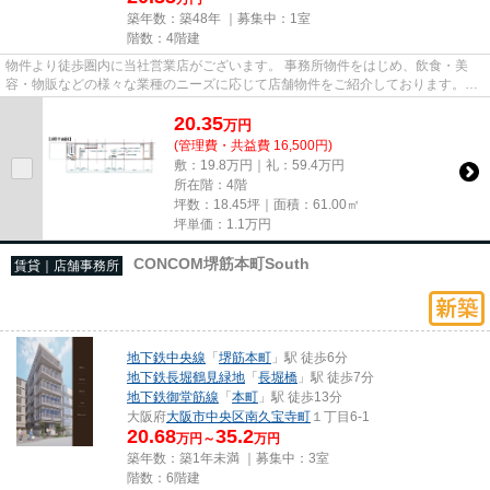
築年数：築48年 ｜募集中：
1室
階数：4階建
物件より徒歩圏内に当社営業店がございます。 事務所物件をはじめ、飲食・美
容・物販などの様々な業種のニーズに応じて店舗物件をご紹介しております。
尚、弊社ではおとり広告は一切...
20.35
万
円
(管理費・共益費 16,500円)
敷：19.8万円｜礼：59.4万円
所在階：4階
坪数：18.45坪｜面積：61.00㎡
坪単価：
1.1
万円
CONCOM堺筋本町South
賃貸｜店舗事務所
地下鉄中央線
「
堺筋本町
」駅 徒歩6分
地下鉄長堀鶴見緑地
「
長堀橋
」駅 徒歩7分
地下鉄御堂筋線
「
本町
」駅 徒歩13分
大阪府
大阪市中央区
南久宝寺町
１丁目6-1
20.68
35.2
万円～
万円
築年数：築1年未満 ｜募集中：
3室
階数：6階建