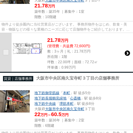
大阪府
大阪市中央区
南久宝寺町
３丁目2-7
21.78
万円
築年数：築35年 ｜募集中：
1室
階数：10階建
物件より徒歩圏内に当社営業店がございます。 事務所物件をはじめ、飲食・美
容・物販などの様々な業種のニーズに応じて店舗物件をご紹介しております。
尚、弊社ではおとり広告は一切...
21.78
万
円
(管理費・共益費 72,600円)
敷：3ヶ月｜礼：21.78万円
所在階：1階
坪数：22.00坪｜面積：72.72㎡
坪単価：
0.99
万円
大阪市中央区南久宝寺町３丁目の店舗事務所
賃貸｜店舗事務所
地下鉄御堂筋線
「
本町
」駅 徒歩5分
地下鉄長堀鶴見緑地
「
心斎橋
」駅 徒歩8分
地下鉄中央線
「
堺筋本町
」駅 徒歩8分
大阪府
大阪市中央区
南久宝寺町
３丁目
22
60.5
万円～
万円
築年数：築36年 ｜募集中：
2室
階数：6階建
物件より徒歩圏内に当社営業店がございます。 事務所物件をはじめ、飲食・美