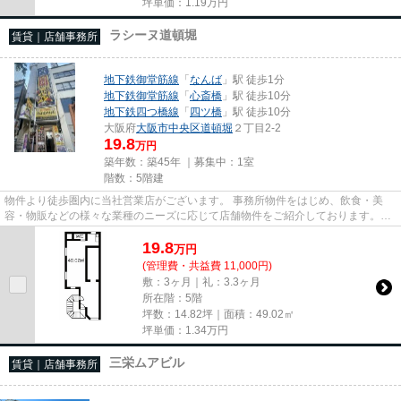
坪単価：
1.19
万円
ラシーヌ道頓堀
賃貸｜店舗事務所
地下鉄御堂筋線
「
なんば
」駅 徒歩1分
地下鉄御堂筋線
「
心斎橋
」駅 徒歩10分
地下鉄四つ橋線
「
四ツ橋
」駅 徒歩10分
大阪府
大阪市中央区
道頓堀
２丁目2-2
19.8
万円
築年数：築45年 ｜募集中：
1室
階数：5階建
物件より徒歩圏内に当社営業店がございます。 事務所物件をはじめ、飲食・美
容・物販などの様々な業種のニーズに応じて店舗物件をご紹介しております。
尚、弊社ではおとり広告は一切...
19.8
万
円
(管理費・共益費 11,000円)
敷：3ヶ月｜礼：3.3ヶ月
所在階：5階
坪数：14.82坪｜面積：49.02㎡
坪単価：
1.34
万円
三栄ムアビル
賃貸｜店舗事務所