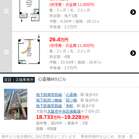
(管理費・共益費 11,000円)
敷：2ヶ月｜礼：2.2ヶ月
所在階：地下1階
坪数：8.50坪｜面積：28.11㎡
坪単価：
2.2
万円
26.4
万
円
(管理費・共益費 11,000円)
敷：2ヶ月｜礼：2.2ヶ月
所在階：4階
坪数：10.54坪｜面積：34.87㎡
坪単価：
2.5
万円
心斎橋MSビル
賃貸｜店舗事務所
地下鉄御堂筋線
「
心斎橋
」駅 徒歩3分
地下鉄四つ橋線
「
四ツ橋
」駅 徒歩5分
地下鉄御堂筋線
「
本町
」駅 徒歩7分
大阪府
大阪市中央区
南船場
４丁目6-22
18.733
19.228
万円～
万円
築年数：築28年 ｜募集中：
3室
階数：8階建
物件より徒歩圏内に当社営業店がございます。 事務所物件をはじめ、飲食・美