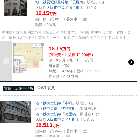
地下鉄長堀鶴見緑地
「
長堀橋
」駅 徒歩7分
大阪府
大阪市中央区
博労町
１丁目4-3
18.15
万円
築年数：築39年 ｜募集中：
1室
階数：9階建
物件より徒歩圏内に当社営業店がございます。 事務所物件をはじめ、飲食・美
容・物販などの様々な業種のニーズに応じて店舗物件をご紹介しております。
尚、弊社ではおとり広告は一切...
18.15
万
円
(管理費・共益費 11,000円)
敷：0ヶ月｜礼：18.15万円
所在階：6階
坪数：19.46坪｜面積：64.34㎡
坪単価：
0.93
万円
OWL瓦町
賃貸｜店舗事務所
地下鉄御堂筋線
「
本町
」駅 徒歩3分
地下鉄中央線
「
堺筋本町
」駅 徒歩9分
地下鉄御堂筋線
「
淀屋橋
」駅 徒歩10分
大阪府
大阪市中央区
瓦町
３丁目3-16
18.513
万円
築年数：築55年 ｜募集中：
1室
階数：9階建 地下1階