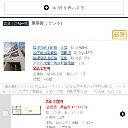
全4件を表示する
重陽楼(テナント)
賃貸｜店舗一部
阪堺電軌上町線
「
北畠
」駅 徒歩5分
地下鉄御堂筋線
「
西田辺
」駅 徒歩15分
阪堺電軌上町線
「
松虫
」駅 徒歩12分
大阪府
大阪市阿倍野区
北畠
１丁目
23.1
万円
築年数：築1年未満 ｜募集中：
2室
階数：7階建
「重陽楼(テナント)」のここがイチオシ。こちらの物件から208m以内に「ライフ
セントラルスクエア北畠店」があります。初期費用はカードで決済いただけま
す。令和7年築の物件となってお...
23.1
万
円
(管理費・共益費 16,500円)
敷：1ヶ月｜礼：2.2ヶ月
所在階：1階
坪数：13.56坪｜面積：44.85㎡
坪単価：
1.7
万円