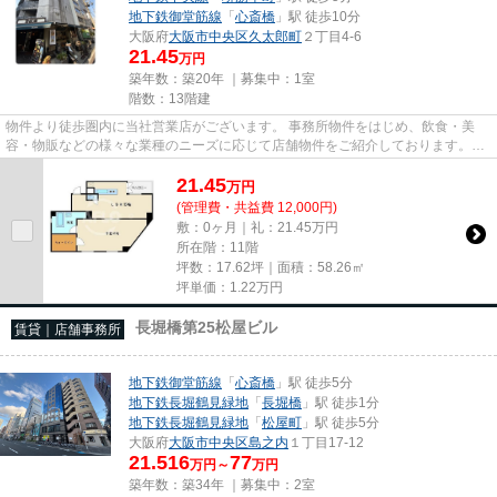
地下鉄御堂筋線
「
心斎橋
」駅 徒歩10分
大阪府
大阪市中央区
久太郎町
２丁目4-6
21.45
万円
築年数：築20年 ｜募集中：
1室
階数：13階建
物件より徒歩圏内に当社営業店がございます。 事務所物件をはじめ、飲食・美
容・物販などの様々な業種のニーズに応じて店舗物件をご紹介しております。
尚、弊社ではおとり広告は一切...
21.45
万
円
(管理費・共益費 12,000円)
敷：0ヶ月｜礼：21.45万円
所在階：11階
坪数：17.62坪｜面積：58.26㎡
坪単価：
1.22
万円
長堀橋第25松屋ビル
賃貸｜店舗事務所
地下鉄御堂筋線
「
心斎橋
」駅 徒歩5分
地下鉄長堀鶴見緑地
「
長堀橋
」駅 徒歩1分
地下鉄長堀鶴見緑地
「
松屋町
」駅 徒歩5分
大阪府
大阪市中央区
島之内
１丁目17-12
21.516
77
万円～
万円
築年数：築34年 ｜募集中：
2室