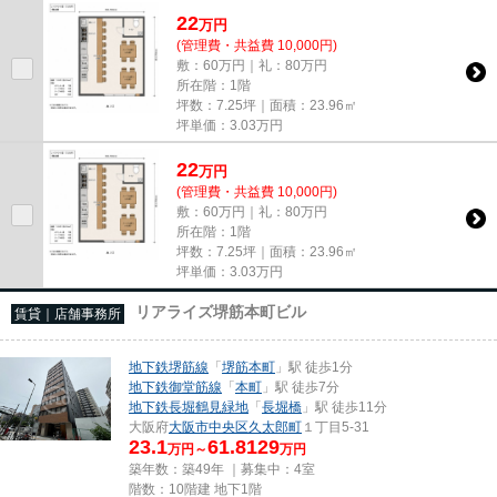
尚、弊社ではおとり広告は一切...
22
万
円
(管理費・共益費 10,000円)
敷：60万円｜礼：80万円
所在階：1階
坪数：7.25坪｜面積：23.96㎡
坪単価：
3.03
万円
22
万
円
(管理費・共益費 10,000円)
敷：60万円｜礼：80万円
所在階：1階
坪数：7.25坪｜面積：23.96㎡
坪単価：
3.03
万円
リアライズ堺筋本町ビル
賃貸｜店舗事務所
地下鉄堺筋線
「
堺筋本町
」駅 徒歩1分
地下鉄御堂筋線
「
本町
」駅 徒歩7分
地下鉄長堀鶴見緑地
「
長堀橋
」駅 徒歩11分
大阪府
大阪市中央区
久太郎町
１丁目5-31
23.1
61.8129
万円～
万円
築年数：築49年 ｜募集中：
4室
階数：10階建 地下1階