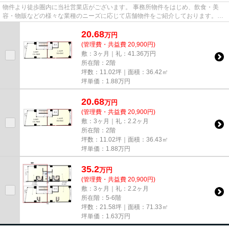
物件より徒歩圏内に当社営業店がございます。 事務所物件をはじめ、飲食・美
容・物販などの様々な業種のニーズに応じて店舗物件をご紹介しております。
尚、弊社ではおとり広告は一切...
20.68
万
円
(管理費・共益費 20,900円)
敷：3ヶ月｜礼：41.36万円
所在階：2階
坪数：11.02坪｜面積：36.42㎡
坪単価：
1.88
万円
20.68
万
円
(管理費・共益費 20,900円)
敷：3ヶ月｜礼：2.2ヶ月
所在階：2階
坪数：11.02坪｜面積：36.43㎡
坪単価：
1.88
万円
35.2
万
円
(管理費・共益費 20,900円)
敷：3ヶ月｜礼：2.2ヶ月
所在階：5-6階
坪数：21.58坪｜面積：71.33㎡
坪単価：
1.63
万円