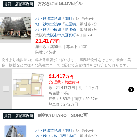
おおきにBIGLOVEビル
賃貸｜店舗事務所
地下鉄御堂筋線
「
本町
」駅 徒歩5分
地下鉄御堂筋線
「
淀屋橋
」駅 徒歩7分
地下鉄四つ橋線
「
肥後橋
」駅 徒歩7分
大阪府
大阪市中央区
瓦町
４丁目5-4
21.417
万円
築年数：築65年 ｜募集中：
1室
階数：4階建
物件より徒歩圏内に当社営業店がございます。 事務所物件をはじめ、飲食・美
容・物販などの様々な業種のニーズに応じて店舗物件をご紹介しております。
尚、弊社ではおとり広告は一切...
21.417
万
円
(管理費・共益費 -)
敷：21.417万円｜礼：1.1ヶ月
所在階：2階
坪数：8.85坪｜面積：29.27㎡
坪単価：
2.42
万円
創空KYUTARO SOHO可
賃貸｜店舗事務所
地下鉄御堂筋線
「
本町
」駅 徒歩5分
地下鉄中央線
「
堺筋本町
」駅 徒歩5分