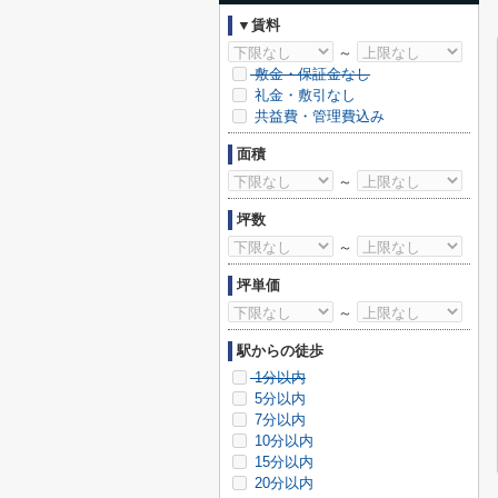
▼賃料
～
敷金・保証金なし
礼金・敷引なし
共益費・管理費込み
面積
～
坪数
～
坪単価
～
駅からの徒歩
1分以内
5分以内
7分以内
10分以内
15分以内
20分以内