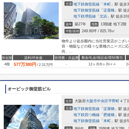
交通
地下鉄御堂筋線
「
本町
」駅 徒歩
地下鉄御堂筋線
「
淀屋橋
」駅 徒
地下鉄堺筋線
「
北浜
」駅 徒歩10
築27年
13階建 地下2階
築年
階数
249.80坪 / 825.78㎡
坪数/面積
物件より徒歩圏内に当社営業店がござい
容・物販などの様々な業種のニーズに応
尚、...
敷金/礼金/保証金/償却/敷引
所在階
賃料/坪単価
管理費・共益費
577
万
380
円
4階
-
12ヶ月
/
0ヶ月
/
-
/
-
/
-
2
/
2.31
万円
オービック御堂筋ビル
大阪府
大阪市中央区
平野町
４丁目
住所
交通
地下鉄御堂筋線
「
淀屋橋
」駅 徒
地下鉄四つ橋線
「
肥後橋
」駅 徒
地下鉄御堂筋線
「
本町
」駅 徒歩
築6年
25階建 地下2階
築年
階数