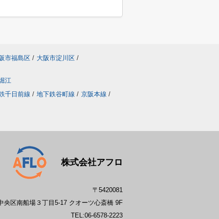
阪市福島区
/
大阪市淀川区
/
堀江
鉄千日前線
/
地下鉄谷町線
/
京阪本線
/
株式会社アフロ
〒5420081
央区南船場３丁目5-17 クオーツ心斎橋 9F
TEL:
06-6578-2223