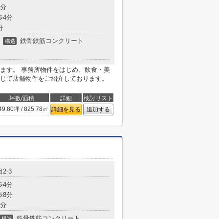
3分
歩4分
分
鉄骨鉄筋コンクリート
構造
ます。 事務所物件をはじめ、飲食・美
じて店舗物件をご紹介しております。
坪数/面積
詳細
検討リスト
49.80坪 / 825.78㎡
詳細を見る
追加する
2-3
歩4分
歩8分
5分
鉄骨鉄筋コンクリート
構造