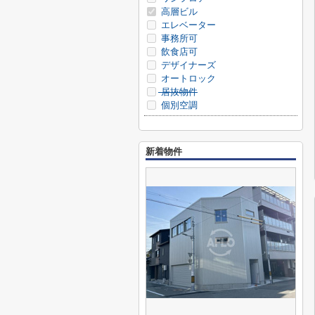
高層ビル
エレベーター
事務所可
飲食店可
デザイナーズ
オートロック
居抜物件
個別空調
新着物件