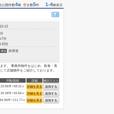
4
5
1-4
当公開件数
棟 空き数
件
棟表示
5-13
3分
歩7分
歩10分
鉄骨造
構造
ます。 事務所物件をはじめ、飲食・美
じて店舗物件をご紹介しております。
坪数/面積
詳細
検討リスト
20.66坪 / 68.32㎡
詳細を見る
追加する
28.38坪 / 93.84㎡
詳細を見る
追加する
64.06坪 / 211.77㎡
詳細を見る
追加する