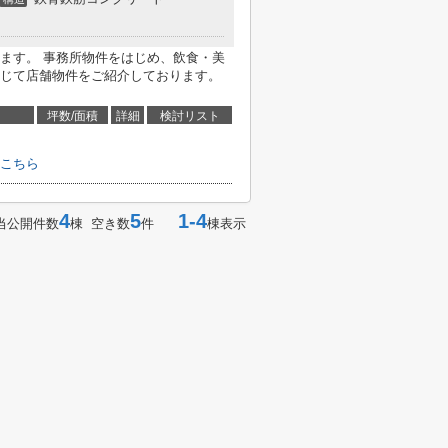
ます。 事務所物件をはじめ、飲食・美
じて店舗物件をご紹介しております。
坪数/面積
詳細
検討リスト
こちら
4
5
1-4
当公開件数
棟 空き数
件
棟表示