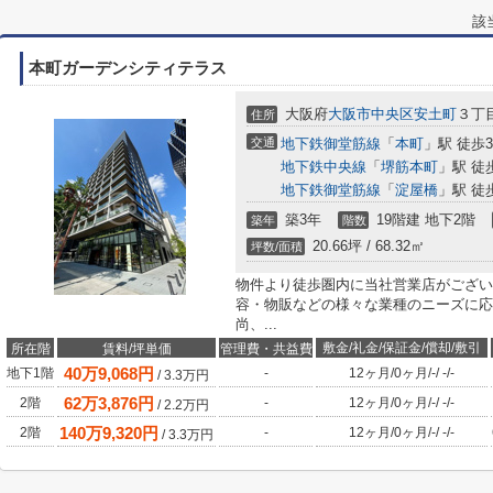
該
本町ガーデンシティテラス
大阪府
大阪市中央区
安土町
３丁目
住所
交通
地下鉄御堂筋線
「
本町
」駅 徒歩
地下鉄中央線
「
堺筋本町
」駅 徒
地下鉄御堂筋線
「
淀屋橋
」駅 徒
築3年
19階建 地下2階
築年
階数
20.66坪 / 68.32㎡
坪数/面積
物件より徒歩圏内に当社営業店がござい
容・物販などの様々な業種のニーズに応
尚、...
敷金/礼金/保証金/償却/敷引
所在階
賃料/坪単価
管理費・共益費
40
万
9,068
円
地下1階
-
12ヶ月
/
0ヶ月
/
-
/
-
/
-
/
3.3
万円
62
万
3,876
円
2階
-
12ヶ月
/
0ヶ月
/
-
/
-
/
-
/
2.2
万円
140
万
9,320
円
2階
-
12ヶ月
/
0ヶ月
/
-
/
-
/
-
/
3.3
万円