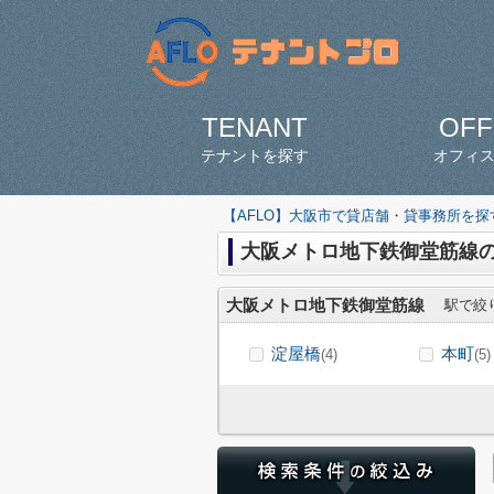
TENANT
OFF
テナントを探す
オフィ
【AFLO】大阪市で貸店舗・貸事務所を
大阪メトロ地下鉄御堂筋線
大阪メトロ地下鉄御堂筋線
駅で絞
淀屋橋
本町
(4)
(5)