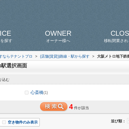
ICE
OWNER
CLO
スを探す
オーナー様へ
移転閉業され
探すならテナントプロ
>
(店舗(賃貸))路線・駅から探す
>
大阪メトロ地下鉄御
の駅選択画面
り込む
心斎橋
(1)
4
件が該当
並び順：
空き物件のみ表示