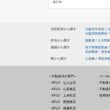
築27年
市区町村から探す
大阪市中央区
/
大阪市阿倍野区
/
町名から探す
南船場
/
久太郎
路線から探す
地下鉄御堂筋線
/
近鉄難波・奈良
駅から探す
心斎橋
/
堺筋本
＜不動産仲介部門＞
・
コーポ
・
AFLO なんば店
・
不動産
・
AFLO 心斎橋店
・
不動産
・
AFLO 上本町店
・
採用情
・
AFLO 肥後橋店
・
AFLO 南森町店