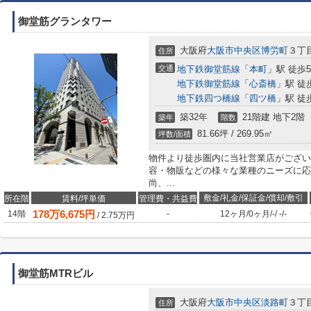
御堂筋グランタワー
大阪府
大阪市中央区
博労町
３丁
住所
交通
地下鉄御堂筋線
「
本町
」駅 徒歩
地下鉄御堂筋線
「
心斎橋
」駅 徒
地下鉄四つ橋線
「
四ツ橋
」駅 徒
築32年
21階建 地下2階
築年
階数
81.66坪 / 269.95㎡
坪数/面積
物件より徒歩圏内に当社営業店がござい
容・物販などの様々な業種のニーズに応
尚、...
敷金/礼金/保証金/償却/敷引
所在階
賃料/坪単価
管理費・共益費
178
万
6,675
円
14階
-
12ヶ月
/
0ヶ月
/
-
/
-
/
-
/
2.75
万円
御堂筋MTRビル
大阪府
大阪市中央区
淡路町
３丁
住所