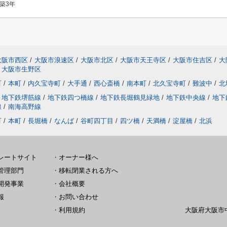
築3年
大阪市西区
/
大阪市浪速区
/
大阪市北区
/
大阪市天王寺区
/
大阪市住吉区
/
大
大阪市生野区
町
/
本町
/
内久宝寺町
/
大手通
/
西心斎橋
/
南本町
/
北久宝寺町
/
難波中
/
北
地下鉄堺筋線
/
地下鉄四つ橋線
/
地下鉄長堀鶴見緑地
/
地下鉄中央線
/
地下
線
/
南海高野線
町
/
本町
/
長堀橋
/
なんば
/
谷町四丁目
/
四ツ橋
/
天満橋
/
淀屋橋
/
北浜
レートサイト
・
オーナー様へ
管理部門
・
移転閉業される方へ
開発事業
・
会社概要
報
・
お問い合わせ
・
利用規約
大阪府大阪市中