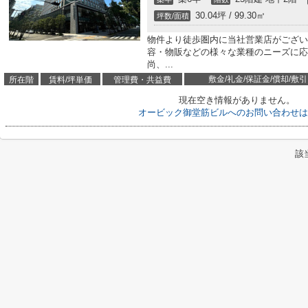
30.04坪 / 99.30㎡
坪数/面積
物件より徒歩圏内に当社営業店がござい
容・物販などの様々な業種のニーズに応
尚、...
敷金/礼金/保証金/償却/敷引
所在階
賃料/坪単価
管理費・共益費
現在空き情報がありません。
オービック御堂筋ビルへのお問い合わせは
該