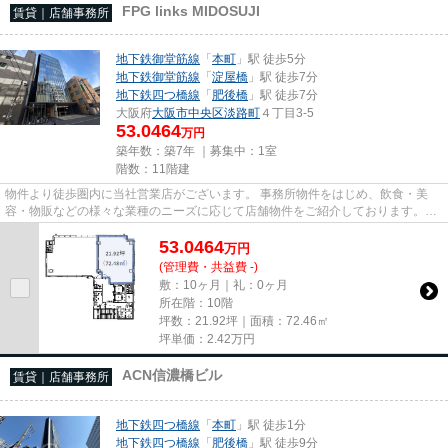
FPG links MIDOSUJI
賃貸｜店舗事務所
地下鉄御堂筋線
「
本町
」駅 徒歩5分
地下鉄御堂筋線
「
淀屋橋
」駅 徒歩7分
地下鉄四つ橋線
「
肥後橋
」駅 徒歩7分
大阪府
大阪市中央区
淡路町
４丁目3-5
53.0464
万円
築年数：築7年 ｜募集中：
1室
階数：11階建
物件より徒歩圏内に当社営業店がございます。 事務所物件をはじめ、飲食・美
容・物販などの様々な業種のニーズに応じて店舗物件をご紹介しております。
尚、弊社ではおとり広告は一切...
53.0464
万
円
(管理費・共益費 -)
敷：10ヶ月｜礼：0ヶ月
所在階：10階
坪数：21.92坪｜面積：72.46㎡
坪単価：
2.42
万円
ACN信濃橋ビル
賃貸｜店舗事務所
地下鉄四つ橋線
「
本町
」駅 徒歩1分
地下鉄四つ橋線
「
肥後橋
」駅 徒歩9分