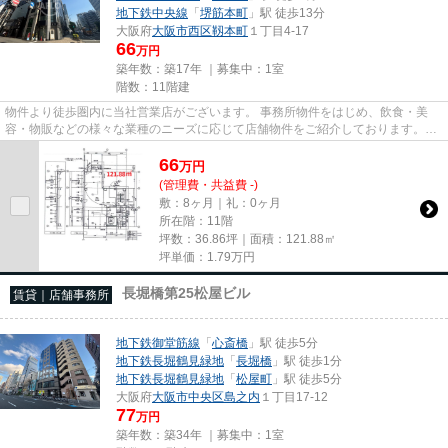
地下鉄中央線
「
堺筋本町
」駅 徒歩13分
大阪府
大阪市西区
靱本町
１丁目4-17
66
万円
築年数：築17年 ｜募集中：
1室
階数：11階建
物件より徒歩圏内に当社営業店がございます。 事務所物件をはじめ、飲食・美
容・物販などの様々な業種のニーズに応じて店舗物件をご紹介しております。
尚、弊社ではおとり広告は一切...
66
万
円
(管理費・共益費 -)
敷：8ヶ月｜礼：0ヶ月
所在階：11階
坪数：36.86坪｜面積：121.88㎡
坪単価：
1.79
万円
長堀橋第25松屋ビル
賃貸｜店舗事務所
地下鉄御堂筋線
「
心斎橋
」駅 徒歩5分
地下鉄長堀鶴見緑地
「
長堀橋
」駅 徒歩1分
地下鉄長堀鶴見緑地
「
松屋町
」駅 徒歩5分
大阪府
大阪市中央区
島之内
１丁目17-12
77
万円
築年数：築34年 ｜募集中：
1室