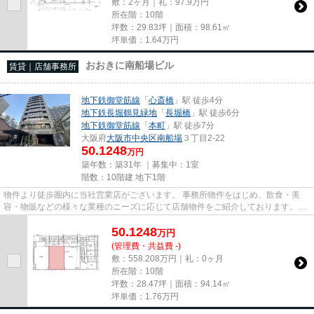
敷：2ヶ月｜礼：97.9万円
所在階：10階
坪数：29.83坪｜面積：98.61㎡
坪単価：
1.64
万円
おおきに南船場ビル
賃貸｜店舗事務所
地下鉄御堂筋線
「
心斎橋
」駅 徒歩4分
地下鉄長堀鶴見緑地
「
長堀橋
」駅 徒歩6分
地下鉄御堂筋線
「
本町
」駅 徒歩7分
大阪府
大阪市中央区
南船場
３丁目2-22
50.1248
万円
築年数：築31年 ｜募集中：
1室
階数：10階建 地下1階
物件より徒歩圏内に当社営業店がございます。 事務所物件をはじめ、飲食・美
容・物販などの様々な業種のニーズに応じて店舗物件をご紹介しております。
尚、弊社ではおとり広告は一切...
50.1248
万
円
(管理費・共益費 -)
敷：558.208万円｜礼：0ヶ月
所在階：10階
坪数：28.47坪｜面積：94.14㎡
坪単価：
1.76
万円