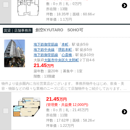
敷：0ヶ月｜礼：0万円
所在階：13階
坪数：18.35坪｜面積：60.66㎡
坪単価：
1.1
万円
創空KYUTARO SOHO可
賃貸｜店舗事務所
地下鉄御堂筋線
「
本町
」駅 徒歩5分
地下鉄中央線
「
堺筋本町
」駅 徒歩5分
地下鉄御堂筋線
「
心斎橋
」駅 徒歩10分
大阪府
大阪市中央区
久太郎町
２丁目4-6
21.45
万円
築年数：築20年 ｜募集中：
1室
階数：13階建
物件より徒歩圏内に当社営業店がございます。 事務所物件をはじめ、飲食・美
容・物販などの様々な業種のニーズに応じて店舗物件をご紹介しております。
尚、弊社ではおとり広告は一切...
21.45
万
円
(管理費・共益費 12,000円)
敷：0ヶ月｜礼：21.45万円
所在階：11階
坪数：17.62坪｜面積：58.26㎡
坪単価：
1.22
万円