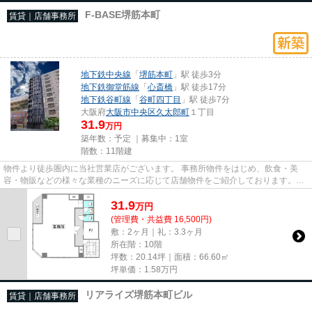
F-BASE堺筋本町
賃貸｜店舗事務所
地下鉄中央線
「
堺筋本町
」駅 徒歩3分
地下鉄御堂筋線
「
心斎橋
」駅 徒歩17分
地下鉄谷町線
「
谷町四丁目
」駅 徒歩7分
大阪府
大阪市中央区
久太郎町
１丁目
31.9
万円
築年数：予定 ｜募集中：
1室
階数：11階建
物件より徒歩圏内に当社営業店がございます。 事務所物件をはじめ、飲食・美
容・物販などの様々な業種のニーズに応じて店舗物件をご紹介しております。
尚、弊社ではおとり広告は一切...
31.9
万
円
(管理費・共益費 16,500円)
敷：2ヶ月｜礼：3.3ヶ月
所在階：10階
坪数：20.14坪｜面積：66.60㎡
坪単価：
1.58
万円
リアライズ堺筋本町ビル
賃貸｜店舗事務所