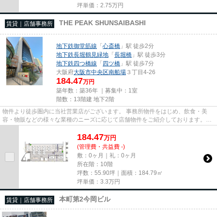
坪単価：
2.75
万円
THE PEAK SHUNSAIBASHI
賃貸｜店舗事務所
地下鉄御堂筋線
「
心斎橋
」駅 徒歩2分
地下鉄長堀鶴見緑地
「
長堀橋
」駅 徒歩3分
地下鉄四つ橋線
「
四ツ橋
」駅 徒歩7分
大阪府
大阪市中央区
南船場
３丁目4-26
184.47
万円
築年数：築36年 ｜募集中：
1室
階数：13階建 地下2階
物件より徒歩圏内に当社営業店がございます。 事務所物件をはじめ、飲食・美
容・物販などの様々な業種のニーズに応じて店舗物件をご紹介しております。
尚、弊社ではおとり広告は一切...
184.47
万
円
(管理費・共益費 -)
敷：0ヶ月｜礼：0ヶ月
所在階：10階
坪数：55.90坪｜面積：184.79㎡
坪単価：
3.3
万円
本町第2今岡ビル
賃貸｜店舗事務所