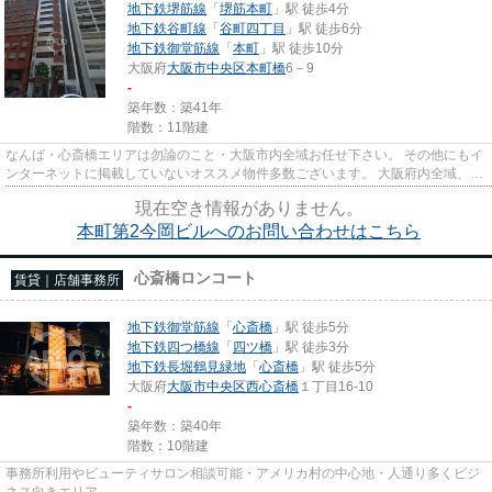
地下鉄堺筋線
「
堺筋本町
」駅 徒歩4分
地下鉄谷町線
「
谷町四丁目
」駅 徒歩6分
地下鉄御堂筋線
「
本町
」駅 徒歩10分
大阪府
大阪市中央区
本町橋
6－9
-
築年数：築41年
階数：11階建
なんば・心斎橋エリアは勿論のこと・大阪市内全域お任せ下さい。 その他にもイ
ンターネットに掲載していないオススメ物件多数ございます。 大阪府内全域、経
験豊富なスタッフがご対応...
現在空き情報がありません。
本町第2今岡ビルへのお問い合わせはこちら
心斎橋ロンコート
賃貸｜店舗事務所
地下鉄御堂筋線
「
心斎橋
」駅 徒歩5分
地下鉄四つ橋線
「
四ツ橋
」駅 徒歩3分
地下鉄長堀鶴見緑地
「
心斎橋
」駅 徒歩5分
大阪府
大阪市中央区
西心斎橋
１丁目16-10
-
築年数：築40年
階数：10階建
事務所利用やビューティサロン相談可能・アメリカ村の中心地・人通り多くビジ
ネス向きエリア