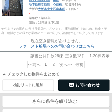
地下鉄御堂筋線
「
心斎橋
」駅 徒歩13分
大阪府
大阪市中央区
南本町
２丁目6-5
-
築年数：築44年
階数：12階建 地下1階
物件より徒歩圏内に当社営業店がございます。 事務所物件をはじめ、飲食・美
容・物販などの様々な業種のニーズに応じて店舗物件をご紹介しております。
尚、弊社ではおとり広告は一切...
現在空き情報がありません。
ファースト船場へのお問い合わせはこちら
該当公開件数
26
棟 空き数
18
件
1-20
棟表示
1
2
<<前へ
次へ>>
最初
チェックした物件をまとめて
検討リストに追加
お問い合わせ
さらに条件を絞り込む