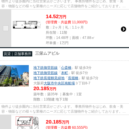
物件より徒歩圏内に当社営業店がございます。 事務所物件をはじめ、飲食・美
容・物販などの様々な業種のニーズに応じて店舗物件をご紹介しております。
尚、弊社ではおとり広告は一切...
14.52
万
円
(管理費・共益費 11,000円)
敷：2ヶ月｜礼：1.1ヶ月
所在階：11階
坪数：14.48坪｜面積：47.88㎡
坪単価：
1
万円
三栄ムアビル
賃貸｜店舗事務所
地下鉄御堂筋線
「
心斎橋
」駅 徒歩3分
地下鉄御堂筋線
「
本町
」駅 徒歩7分
地下鉄長堀鶴見緑地
「
長堀橋
」駅 徒歩7分
大阪府
大阪市中央区
南船場
３丁目8-7
20.185
万円
築年数：築35年 ｜募集中：
1室
階数：13階建 地下1階
物件より徒歩圏内に当社営業店がございます。 事務所物件をはじめ、飲食・美
容・物販などの様々な業種のニーズに応じて店舗物件をご紹介しております。
尚、弊社ではおとり広告は一切...
20.185
万
円
(管理費・共益費 60,555円)