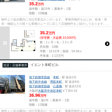
35.2
万円
築年数：築15年 ｜募集中：
1室
階数：10階建
物件より徒歩圏内に当社営業店がございます。 事務所物件をはじめ、飲食・美
容・物販などの様々な業種のニーズに応じて店舗物件をご紹介しております。
尚、弊社ではおとり広告は一切...
35.2
万
円
(管理費・共益費 33,000円)
敷：1ヶ月｜礼：2.2ヶ月
所在階：10階
坪数：16.51坪｜面積：54.58㎡
坪単価：
2.13
万円
イエント本町ビル
賃貸｜店舗事務所
地下鉄御堂筋線
「
本町
」駅 徒歩2分
地下鉄中央線
「
堺筋本町
」駅 徒歩9分
地下鉄御堂筋線
「
心斎橋
」駅 徒歩12分
大阪府
大阪市中央区
本町
４丁目4-10
36.96
万円
築年数：築2年 ｜募集中：
1室
階数：12階建
物件より徒歩圏内に当社営業店がございます。 事務所物件をはじめ、飲食・美