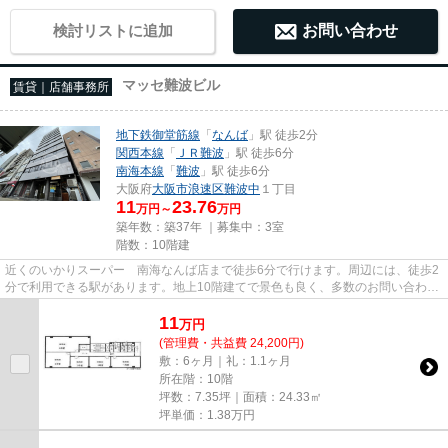
検討リストに追加
お問い合わせ
マッセ難波ビル
賃貸｜店舗事務所
地下鉄御堂筋線
「
なんば
」駅 徒歩2分
関西本線
「
ＪＲ難波
」駅 徒歩6分
南海本線
「
難波
」駅 徒歩6分
大阪府
大阪市浪速区
難波中
１丁目
11
23.76
万円～
万円
築年数：築37年 ｜募集中：
3室
階数：10階建
近くのいかりスーパー 南海なんば店まで徒歩6分で行けます。周辺には、徒歩2
分で利用できる駅があります。地上10階建てで景色も良く、多数のお問い合わせ
をいただいております。初期...
11
万
円
(管理費・共益費 24,200円)
敷：6ヶ月｜礼：1.1ヶ月
所在階：10階
坪数：7.35坪｜面積：24.33㎡
坪単価：
1.38
万円