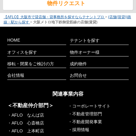
物件リクエスト
【AFLO】大阪市で貸店舗・貸事務所を探すならテナントプロ
>
(店舗(賃貸))路
線・駅から探す
>
大阪メトロ地下鉄御堂筋線の店舗(賃貸)
HOME
テナントを探す
オフィスを探す
物件オーナー様
移転・閉業をご検討の方
成約物件
会社情報
お問合せ
関連事業内容
＜不動産仲介部門＞
・コーポレートサイト
・不動産管理部門
・AFLO なんば店
・不動産開発事業
・AFLO 心斎橋店
・採用情報
・AFLO 上本町店