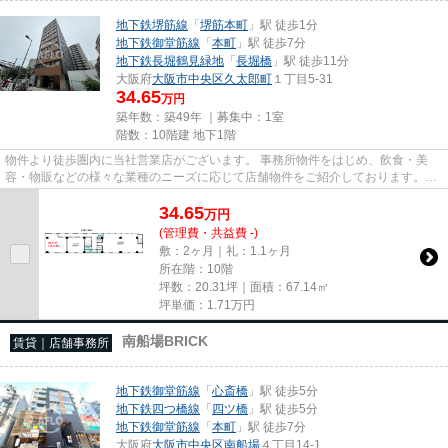
地下鉄堺筋線
「
堺筋本町
」駅 徒歩1分
地下鉄御堂筋線
「
本町
」駅 徒歩7分
地下鉄長堀鶴見緑地
「
長堀橋
」駅 徒歩11分
大阪府
大阪市中央区
久太郎町
１丁目5-31
34.65
万円
築年数：築49年 ｜募集中：
1室
階数：10階建 地下1階
物件より徒歩圏内に当社営業店がございます。 事務所物件をはじめ、飲食・美
容・物販などの様々な業種のニーズに応じて店舗物件をご紹介しております。
尚、弊社ではおとり広告は一切...
34.65
万
円
(管理費・共益費 -)
敷：2ヶ月｜礼：1.1ヶ月
所在階：10階
坪数：20.31坪｜面積：67.14㎡
坪単価：
1.71
万円
南船場BRICK
賃貸｜店舗事務所
地下鉄御堂筋線
「
心斎橋
」駅 徒歩5分
地下鉄四つ橋線
「
四ツ橋
」駅 徒歩5分
地下鉄御堂筋線
「
本町
」駅 徒歩7分
大阪府
大阪市中央区
南船場
４丁目14-1