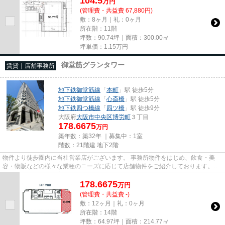
104.5
万
円
(管理費・共益費 67,880円)
敷：8ヶ月｜礼：0ヶ月
所在階：11階
坪数：90.74坪｜面積：300.00㎡
坪単価：
1.15
万円
御堂筋グランタワー
賃貸｜店舗事務所
地下鉄御堂筋線
「
本町
」駅 徒歩5分
地下鉄御堂筋線
「
心斎橋
」駅 徒歩5分
地下鉄四つ橋線
「
四ツ橋
」駅 徒歩9分
大阪府
大阪市中央区
博労町
３丁目
178.6675
万円
築年数：築32年 ｜募集中：
1室
階数：21階建 地下2階
物件より徒歩圏内に当社営業店がございます。 事務所物件をはじめ、飲食・美
容・物販などの様々な業種のニーズに応じて店舗物件をご紹介しております。
尚、弊社ではおとり広告は一切...
178.6675
万
円
(管理費・共益費 -)
敷：12ヶ月｜礼：0ヶ月
所在階：14階
坪数：64.97坪｜面積：214.77㎡