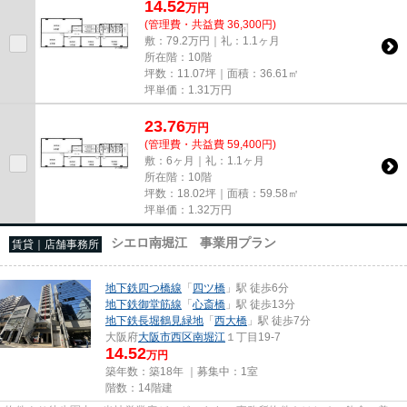
14.52
万
円
(管理費・共益費 36,300円)
敷：79.2万円｜礼：1.1ヶ月
所在階：10階
坪数：11.07坪｜面積：36.61㎡
坪単価：
1.31
万円
23.76
万
円
(管理費・共益費 59,400円)
敷：6ヶ月｜礼：1.1ヶ月
所在階：10階
坪数：18.02坪｜面積：59.58㎡
坪単価：
1.32
万円
シエロ南堀江 事業用プラン
賃貸｜店舗事務所
地下鉄四つ橋線
「
四ツ橋
」駅 徒歩6分
地下鉄御堂筋線
「
心斎橋
」駅 徒歩13分
地下鉄長堀鶴見緑地
「
西大橋
」駅 徒歩7分
大阪府
大阪市西区
南堀江
１丁目19-7
14.52
万円
築年数：築18年 ｜募集中：
1室
階数：14階建