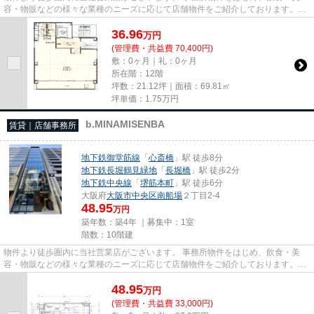
容・物販などの様々な業種のニーズに応じて店舗物件をご紹介しております。
尚、弊社ではおとり広告は一切...
36.96
万
円
(管理費・共益費 70,400円)
敷：0ヶ月｜礼：0ヶ月
所在階：12階
坪数：21.12坪｜面積：69.81㎡
坪単価：
1.75
万円
b.MINAMISENBA
賃貸｜店舗事務所
地下鉄御堂筋線
「
心斎橋
」駅 徒歩8分
地下鉄長堀鶴見緑地
「
長堀橋
」駅 徒歩2分
地下鉄中央線
「
堺筋本町
」駅 徒歩6分
大阪府
大阪市中央区
南船場
２丁目2-4
48.95
万円
築年数：築4年 ｜募集中：
1室
階数：10階建
物件より徒歩圏内に当社営業店がございます。 事務所物件をはじめ、飲食・美
容・物販などの様々な業種のニーズに応じて店舗物件をご紹介しております。
尚、弊社ではおとり広告は一切...
48.95
万
円
(管理費・共益費 33,000円)