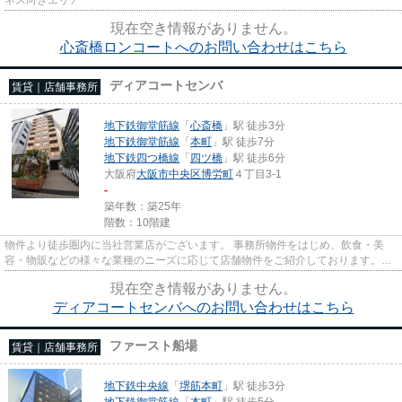
現在空き情報がありません。
心斎橋ロンコートへのお問い合わせはこちら
ディアコートセンバ
賃貸｜店舗事務所
地下鉄御堂筋線
「
心斎橋
」駅 徒歩3分
地下鉄御堂筋線
「
本町
」駅 徒歩7分
地下鉄四つ橋線
「
四ツ橋
」駅 徒歩6分
大阪府
大阪市中央区
博労町
４丁目3-1
-
築年数：築25年
階数：10階建
物件より徒歩圏内に当社営業店がございます。 事務所物件をはじめ、飲食・美
容・物販などの様々な業種のニーズに応じて店舗物件をご紹介しております。
尚、弊社ではおとり広告は一切...
現在空き情報がありません。
ディアコートセンバへのお問い合わせはこちら
ファースト船場
賃貸｜店舗事務所
地下鉄中央線
「
堺筋本町
」駅 徒歩3分
地下鉄御堂筋線
「
本町
」駅 徒歩5分