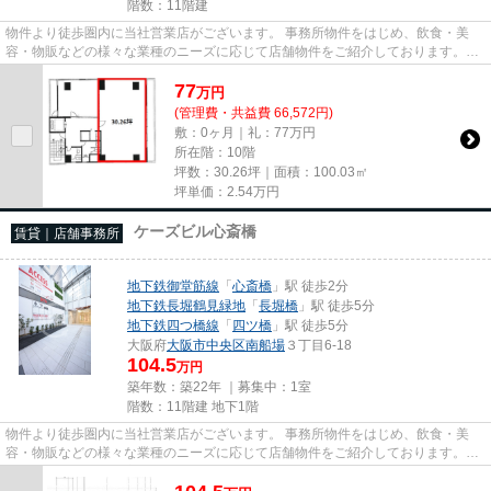
階数：11階建
物件より徒歩圏内に当社営業店がございます。 事務所物件をはじめ、飲食・美
容・物販などの様々な業種のニーズに応じて店舗物件をご紹介しております。
尚、弊社ではおとり広告は一切...
77
万
円
(管理費・共益費 66,572円)
敷：0ヶ月｜礼：77万円
所在階：10階
坪数：30.26坪｜面積：100.03㎡
坪単価：
2.54
万円
ケーズビル心斎橋
賃貸｜店舗事務所
地下鉄御堂筋線
「
心斎橋
」駅 徒歩2分
地下鉄長堀鶴見緑地
「
長堀橋
」駅 徒歩5分
地下鉄四つ橋線
「
四ツ橋
」駅 徒歩5分
大阪府
大阪市中央区
南船場
３丁目6-18
104.5
万円
築年数：築22年 ｜募集中：
1室
階数：11階建 地下1階
物件より徒歩圏内に当社営業店がございます。 事務所物件をはじめ、飲食・美
容・物販などの様々な業種のニーズに応じて店舗物件をご紹介しております。
尚、弊社ではおとり広告は一切...