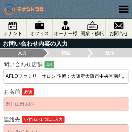
テナント
オフィス
オーナー様
開業・移転
お問合せ
お問い合わせ内容の入力
入力
確認
送信
問い合わせ店舗
OK
お名前
必須
連絡先
いずれか１つ以上入力