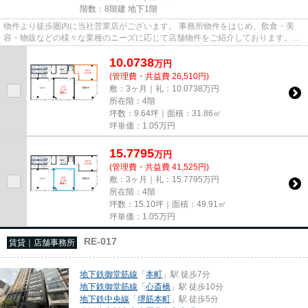
階数：8階建 地下1階
物件より徒歩圏内に当社営業店がございます。 事務所物件をはじめ、飲食・美
容・物販などの様々な業種のニーズに応じて店舗物件をご紹介しております。
尚、弊社ではおとり広告は一切...
10.0738
万
円
(管理費・共益費 26,510円)
敷：3ヶ月｜礼：10.0738万円
所在階：4階
坪数：9.64坪｜面積：31.86㎡
坪単価：
1.05
万円
15.7795
万
円
(管理費・共益費 41,525円)
敷：3ヶ月｜礼：15.7795万円
所在階：4階
坪数：15.10坪｜面積：49.91㎡
坪単価：
1.05
万円
RE-017
賃貸｜店舗事務所
地下鉄御堂筋線
「
本町
」駅 徒歩7分
地下鉄御堂筋線
「
心斎橋
」駅 徒歩10分
地下鉄中央線
「
堺筋本町
」駅 徒歩5分