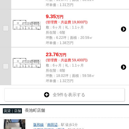
坪単価：
1.31
万円
9.35
万
円
(管理費・共益費 19,800円)
敷：6ヶ月｜礼：1.1ヶ月
所在階：6階
坪数：6.22坪｜面積：20.59㎡
坪単価：
1.38
万円
23.76
万
円
(管理費・共益費 59,400円)
敷：6ヶ月｜礼：1.1ヶ月
所在階：8階
坪数：18.02坪｜面積：59.58㎡
坪単価：
1.32
万円
全9件を表示する
長池町店舗
賃貸｜店舗
阪和線
「
南田辺
」駅 徒歩1分