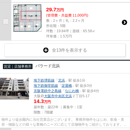
29.7
万
円
(管理費・共益費 11,000円)
敷：2ヶ月｜礼：2.2ヶ月
所在階：5階
坪数：19.84坪｜面積：65.58㎡
坪単価：
1.5
万円
全13件を表示する
パラード北浜
賃貸｜店舗事務所
地下鉄堺筋線
「
北浜
」駅 徒歩1分
地下鉄御堂筋線
「
淀屋橋
」駅 徒歩3分
京阪電鉄中之島線
「
なにわ橋
」駅 徒歩4分
大阪府
大阪市中央区
北浜
２丁目5-17
14.3
万円
築年数：築22年 ｜募集中：
1室
階数：7階建
物件より徒歩圏内に当社営業店がございます。 事務所物件をはじめ、飲食・美
容・物販などの様々な業種のニーズに応じて店舗物件をご紹介しております。
尚、弊社ではおとり広告は一切...