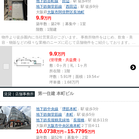
地下鉄谷町線
「
田辺
」駅 徒歩8分
地下鉄御堂筋線
「
西田辺
」駅 徒歩9分
大阪府
大阪市阿倍野区
長池町
9.9
万円
築年数：築2年 ｜募集中：
1室
階数：1階建
物件より徒歩圏内に当社営業店がございます。 事務所物件をはじめ、飲食・美
容・物販などの様々な業種のニーズに応じて店舗物件をご紹介しております。
尚、弊社ではおとり広告は一切...
9.9
万
円
(管理費・共益費 -)
敷：0ヶ月｜礼：1ヶ月
所在階：1階
坪数：5.91坪｜面積：19.54㎡
坪単価：
1.68
万円
第一住建 本町ビル
賃貸｜店舗事務所
地下鉄中央線
「
堺筋本町
」駅 徒歩3分
地下鉄御堂筋線
「
本町
」駅 徒歩5分
地下鉄長堀鶴見緑地
「
長堀橋
」駅 徒歩11分
大阪府
大阪市中央区
南本町
２丁目4-11
10.0738
15.7795
万円～
万円
築年数：築52年 ｜募集中：
2室