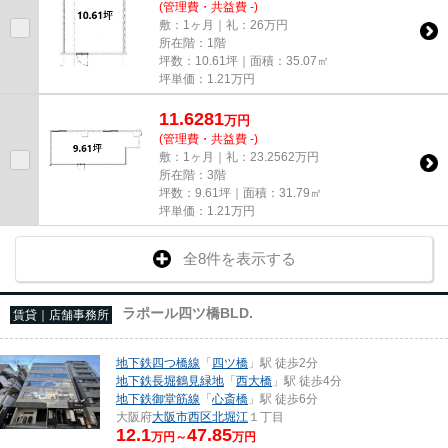
(管理費・共益費 -)
敷：1ヶ月｜礼：26万円
所在階：1階
坪数：10.61坪｜面積：35.07㎡
坪単価：
1.21
万円
11.6281
万
円
(管理費・共益費 -)
敷：1ヶ月｜礼：23.2562万円
所在階：3階
坪数：9.61坪｜面積：31.79㎡
坪単価：
1.21
万円
全8件を表示する
ラポール四ツ橋BLD.
賃貸｜店舗事務所
地下鉄四つ橋線
「
四ツ橋
」駅 徒歩2分
地下鉄長堀鶴見緑地
「
西大橋
」駅 徒歩4分
地下鉄御堂筋線
「
心斎橋
」駅 徒歩6分
大阪府
大阪市西区
北堀江
１丁目
12.1
47.85
万円～
万円