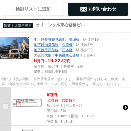
検討リストに追加
お問い合わせ
オリエンタル東心斎橋ビル
賃貸｜店舗事務所
地下鉄長堀鶴見緑地
「
長堀橋
」駅 徒歩1分
地下鉄御堂筋線
「
心斎橋
」駅 徒歩8分
地下鉄千日前線
「
日本橋
」駅 徒歩9分
大阪府
大阪市中央区
東心斎橋
１丁目4-1
6
19.227
万円～
万円
築年数：築34年 ｜募集中：
2室
階数：8階建 地下1階
物件より徒歩圏内に当社営業店がございます。 事務所物件をはじめ、飲食・美
容・物販などの様々な業種のニーズに応じて店舗物件をご紹介しております。
尚、弊社ではおとり広告は一切...
6
万
円
(管理費・共益費 -)
敷：0ヶ月｜礼：0ヶ月
所在階：5階
坪数：3.98坪｜面積：13.15㎡
坪単価：
1.51
万円