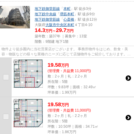
地下鉄御堂筋線
「
本町
」駅 徒歩3分
地下鉄中央線
「
堺筋本町
」駅 徒歩9分
地下鉄御堂筋線
「
心斎橋
」駅 徒歩12分
大阪府
大阪市中央区
本町
４丁目4-10
14.3
29.7
万円～
万円
築年数：築37年 ｜募集中：
13室
階数：9階建 地下1階
物件より徒歩圏内に当社営業店がございます。 事務所物件をはじめ、飲食・美
容・物販などの様々な業種のニーズに応じて店舗物件をご紹介しております。
尚、弊社ではおとり広告は一切...
19.58
万
円
(管理費・共益費 11,000円)
敷：2ヶ月｜礼：2.2ヶ月
所在階：5階
坪数：9.83坪｜面積：32.49㎡
坪単価：
1.99
万円
19.58
万
円
(管理費・共益費 11,000円)
敷：2ヶ月｜礼：2.2ヶ月
所在階：5階
坪数：10.50坪｜面積：34.71㎡
坪単価：
1.86
万円