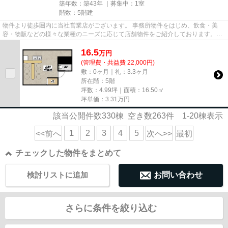
築年数：築43年 ｜募集中：
1室
階数：5階建
物件より徒歩圏内に当社営業店がございます。 事務所物件をはじめ、飲食・美
容・物販などの様々な業種のニーズに応じて店舗物件をご紹介しております。
尚、弊社ではおとり広告は一切...
16.5
万
円
(管理費・共益費 22,000円)
敷：0ヶ月｜礼：3.3ヶ月
所在階：5階
坪数：4.99坪｜面積：16.50㎡
坪単価：
3.31
万円
該当公開件数
330
棟 空き数
263
件
1-20
棟表示
1
2
3
4
5
<<前へ
次へ>>
最初
チェックした物件をまとめて
検討リストに追加
お問い合わせ
さらに条件を絞り込む