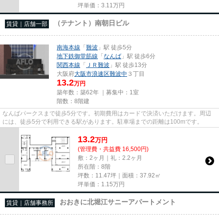
坪単価：
3.11
万円
（テナント）南朝日ビル
賃貸｜店舗一部
南海本線
「
難波
」駅 徒歩5分
地下鉄御堂筋線
「
なんば
」駅 徒歩6分
関西本線
「
ＪＲ難波
」駅 徒歩13分
大阪府
大阪市浪速区
難波中
３丁目
13.2
万円
築年数：築62年 ｜募集中：
1室
階数：8階建
なんばパークスまで徒歩5分です。初期費用はカードで決済いただけます。周辺
には、徒歩5分で利用できる駅があります。駐車場までの距離は100mです。
13.2
万
円
(管理費・共益費 16,500円)
敷：2ヶ月｜礼：2.2ヶ月
所在階：8階
坪数：11.47坪｜面積：37.92㎡
坪単価：
1.15
万円
おおきに北堀江サニーアパートメント
賃貸｜店舗事務所