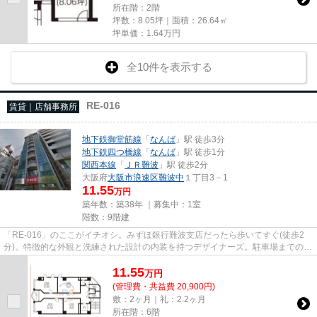
所在階：2階
坪数：8.05坪｜面積：26.64㎡
坪単価：
1.64
万円
全10件を表示する
RE-016
賃貸｜店舗事務所
地下鉄御堂筋線
「
なんば
」駅 徒歩3分
地下鉄四つ橋線
「
なんば
」駅 徒歩1分
関西本線
「
ＪＲ難波
」駅 徒歩2分
大阪府
大阪市浪速区
難波中
１丁目3－1
11.55
万円
築年数：築38年 ｜募集中：
1室
階数：9階建
「RE-016」のここがイチオシ。みずほ銀行難波支店だったら歩いてすぐ(徒歩2
分)。特徴的な外観と洗練された設計の内装を持つデザイナーズ。駐車場までの距
離は200mです。クレジットカー...
11.55
万
円
(管理費・共益費 20,900円)
敷：2ヶ月｜礼：2.2ヶ月
所在階：6階