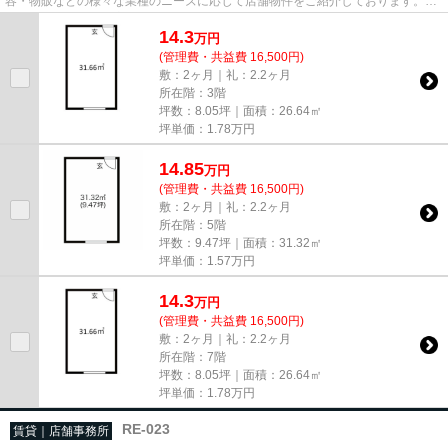
容・物販などの様々な業種のニーズに応じて店舗物件をご紹介しております。
尚、弊社ではおとり広告は一切...
14.3
万
円
(管理費・共益費 16,500円)
敷：2ヶ月｜礼：2.2ヶ月
所在階：3階
坪数：8.05坪｜面積：26.64㎡
坪単価：
1.78
万円
14.85
万
円
(管理費・共益費 16,500円)
敷：2ヶ月｜礼：2.2ヶ月
所在階：5階
坪数：9.47坪｜面積：31.32㎡
坪単価：
1.57
万円
14.3
万
円
(管理費・共益費 16,500円)
敷：2ヶ月｜礼：2.2ヶ月
所在階：7階
坪数：8.05坪｜面積：26.64㎡
坪単価：
1.78
万円
RE-023
賃貸｜店舗事務所