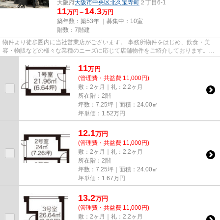
大阪府
大阪市中央区
北久宝寺町
２丁目6-1
11
14.3
万円～
万円
築年数：築53年 ｜募集中：
10室
階数：7階建
物件より徒歩圏内に当社営業店がございます。 事務所物件をはじめ、飲食・美
容・物販などの様々な業種のニーズに応じて店舗物件をご紹介しております。
尚、弊社ではおとり広告は一切...
11
万
円
(管理費・共益費 11,000円)
敷：2ヶ月｜礼：2.2ヶ月
所在階：2階
坪数：7.25坪｜面積：24.00㎡
坪単価：
1.52
万円
12.1
万
円
(管理費・共益費 11,000円)
敷：2ヶ月｜礼：2.2ヶ月
所在階：2階
坪数：7.25坪｜面積：24.00㎡
坪単価：
1.67
万円
13.2
万
円
(管理費・共益費 11,000円)
敷：2ヶ月｜礼：2.2ヶ月