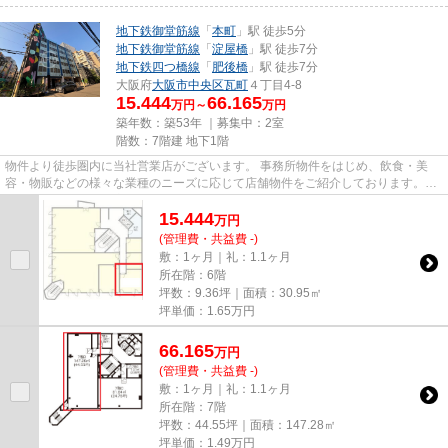
地下鉄御堂筋線
「
本町
」駅 徒歩5分
地下鉄御堂筋線
「
淀屋橋
」駅 徒歩7分
地下鉄四つ橋線
「
肥後橋
」駅 徒歩7分
大阪府
大阪市中央区
瓦町
４丁目4-8
15.444
66.165
万円～
万円
築年数：築53年 ｜募集中：
2室
階数：7階建 地下1階
物件より徒歩圏内に当社営業店がございます。 事務所物件をはじめ、飲食・美
容・物販などの様々な業種のニーズに応じて店舗物件をご紹介しております。
尚、弊社ではおとり広告は一切...
15.444
万
円
(管理費・共益費 -)
敷：1ヶ月｜礼：1.1ヶ月
所在階：6階
坪数：9.36坪｜面積：30.95㎡
坪単価：
1.65
万円
66.165
万
円
(管理費・共益費 -)
敷：1ヶ月｜礼：1.1ヶ月
所在階：7階
坪数：44.55坪｜面積：147.28㎡
坪単価：
1.49
万円