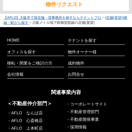
物件リクエスト
【AFLO】大阪市で貸店舗・貸事務所を探すならテナントプロ
>
(店舗(賃貸))路
線・駅から探す
>
大阪メトロ地下鉄御堂筋線の店舗(賃貸)
HOME
テナントを探す
オフィスを探す
物件オーナー様
移転・閉業をご検討の方
成約物件
会社情報
お問合せ
関連事業内容
＜不動産仲介部門＞
・コーポレートサイト
・不動産管理部門
・AFLO なんば店
・不動産開発事業
・AFLO 心斎橋店
・採用情報
・AFLO 上本町店