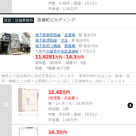
坪数：6.98坪｜面積：23.10㎡
坪単価：
1.34
万円
道修町ビルディング
賃貸｜店舗事務所
地下鉄御堂筋線
「
淀屋橋
」駅 徒歩3分
地下鉄堺筋線
「
北浜
」駅 徒歩6分
地下鉄四つ橋線
「
肥後橋
」駅 徒歩10分
大阪府
大阪市中央区
道修町
３丁目2-5
11.6281
14.3
万円～
万円
築年数：築55年 ｜募集中：
8室
階数：7階建 地下1階
物件より徒歩圏内に当社営業店がございます。 事務所物件をはじめ、飲食・美
容・物販などの様々な業種のニーズに応じて店舗物件をご紹介しております。
尚、弊社ではおとり広告は一切...
12.43
万
円
(管理費・共益費 -)
敷：1ヶ月｜礼：24.86万円
所在階：1階
坪数：8.63坪｜面積：28.52㎡
坪単価：
1.44
万円
14.3
万
円