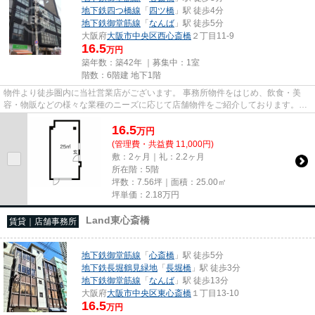
地下鉄四つ橋線
「
四ツ橋
」駅 徒歩4分
地下鉄御堂筋線
「
なんば
」駅 徒歩5分
大阪府
大阪市中央区
西心斎橋
２丁目11-9
16.5
万円
築年数：築42年 ｜募集中：
1室
階数：6階建 地下1階
物件より徒歩圏内に当社営業店がございます。 事務所物件をはじめ、飲食・美
容・物販などの様々な業種のニーズに応じて店舗物件をご紹介しております。
尚、弊社ではおとり広告は一切...
16.5
万
円
(管理費・共益費 11,000円)
敷：2ヶ月｜礼：2.2ヶ月
所在階：5階
坪数：7.56坪｜面積：25.00㎡
坪単価：
2.18
万円
Land東心斎橋
賃貸｜店舗事務所
地下鉄御堂筋線
「
心斎橋
」駅 徒歩5分
地下鉄長堀鶴見緑地
「
長堀橋
」駅 徒歩3分
地下鉄御堂筋線
「
なんば
」駅 徒歩13分
大阪府
大阪市中央区
東心斎橋
１丁目13-10
16.5
万円