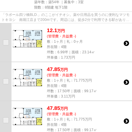
築年数：築54年 ｜募集中：
3室
階数：8階建 地下1階
「ラポール四ツ橋BLD.」のここがイチオシ。薬や日用品を買うのに便利なマツモ
トキヨシ 南堀江店まで200mです。周辺には、徒歩2分で利用できる駅がありま
す。駐車場までの距離は300mで...
12.1
万
円
(管理費・共益費 -)
敷：1ヶ月｜礼：0ヶ月
所在階：4階
坪数：6.99坪｜面積：23.14㎡
坪単価：
1.73
万円
47.85
万
円
(管理費・共益費 -)
敷：1ヶ月｜礼：71.775万円
所在階：4階
坪数：17.50坪｜面積：99.17㎡
坪単価：
3.11
万円
47.85
万
円
(管理費・共益費 -)
敷：1ヶ月｜礼：71.775万円
所在階：4階
坪数：17.50坪｜面積：99.17㎡