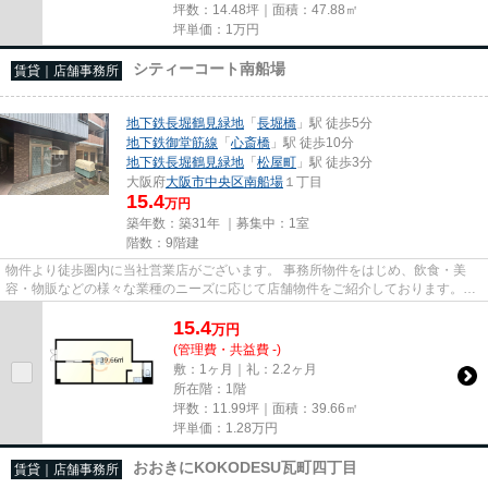
坪数：14.48坪｜面積：47.88㎡
坪単価：
1
万円
シティーコート南船場
賃貸｜店舗事務所
地下鉄長堀鶴見緑地
「
長堀橋
」駅 徒歩5分
地下鉄御堂筋線
「
心斎橋
」駅 徒歩10分
地下鉄長堀鶴見緑地
「
松屋町
」駅 徒歩3分
大阪府
大阪市中央区
南船場
１丁目
15.4
万円
築年数：築31年 ｜募集中：
1室
階数：9階建
物件より徒歩圏内に当社営業店がございます。 事務所物件をはじめ、飲食・美
容・物販などの様々な業種のニーズに応じて店舗物件をご紹介しております。
尚、弊社ではおとり広告は一切...
15.4
万
円
(管理費・共益費 -)
敷：1ヶ月｜礼：2.2ヶ月
所在階：1階
坪数：11.99坪｜面積：39.66㎡
坪単価：
1.28
万円
おおきにKOKODESU瓦町四丁目
賃貸｜店舗事務所