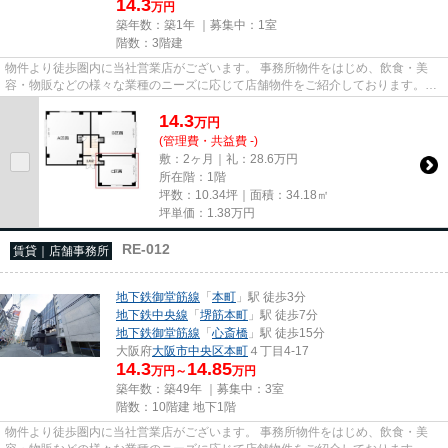
14.3
万円
築年数：築1年 ｜募集中：
1室
階数：3階建
物件より徒歩圏内に当社営業店がございます。 事務所物件をはじめ、飲食・美
容・物販などの様々な業種のニーズに応じて店舗物件をご紹介しております。
尚、弊社ではおとり広告は一切...
14.3
万
円
(管理費・共益費 -)
敷：2ヶ月｜礼：28.6万円
所在階：1階
坪数：10.34坪｜面積：34.18㎡
坪単価：
1.38
万円
RE-012
賃貸｜店舗事務所
地下鉄御堂筋線
「
本町
」駅 徒歩3分
地下鉄中央線
「
堺筋本町
」駅 徒歩7分
地下鉄御堂筋線
「
心斎橋
」駅 徒歩15分
大阪府
大阪市中央区
本町
４丁目4-17
14.3
14.85
万円～
万円
築年数：築49年 ｜募集中：
3室
階数：10階建 地下1階
物件より徒歩圏内に当社営業店がございます。 事務所物件をはじめ、飲食・美