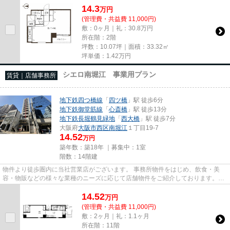
14.3
万
円
(管理費・共益費 11,000円)
敷：0ヶ月｜礼：30.8万円
所在階：2階
坪数：10.07坪｜面積：33.32㎡
坪単価：
1.42
万円
シエロ南堀江 事業用プラン
賃貸｜店舗事務所
地下鉄四つ橋線
「
四ツ橋
」駅 徒歩6分
地下鉄御堂筋線
「
心斎橋
」駅 徒歩13分
地下鉄長堀鶴見緑地
「
西大橋
」駅 徒歩7分
大阪府
大阪市西区
南堀江
１丁目19-7
14.52
万円
築年数：築18年 ｜募集中：
1室
階数：14階建
物件より徒歩圏内に当社営業店がございます。 事務所物件をはじめ、飲食・美
容・物販などの様々な業種のニーズに応じて店舗物件をご紹介しております。
尚、弊社ではおとり広告は一切...
14.52
万
円
(管理費・共益費 11,000円)
敷：2ヶ月｜礼：1.1ヶ月
所在階：11階