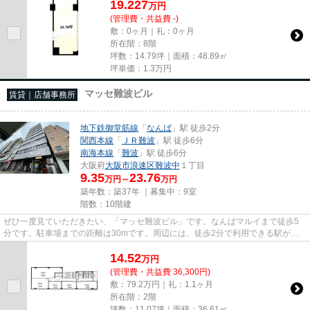
19.227
万
円
(管理費・共益費 -)
敷：0ヶ月｜礼：0ヶ月
所在階：8階
坪数：14.79坪｜面積：48.89㎡
坪単価：
1.3
万円
マッセ難波ビル
賃貸｜店舗事務所
地下鉄御堂筋線
「
なんば
」駅 徒歩2分
関西本線
「
ＪＲ難波
」駅 徒歩6分
南海本線
「
難波
」駅 徒歩6分
大阪府
大阪市浪速区
難波中
１丁目
9.35
23.76
万円～
万円
築年数：築37年 ｜募集中：
9室
階数：10階建
ぜひ一度見ていただきたい、「マッセ難波ビル」です。なんばマルイまで徒歩5
分です。駐車場までの距離は30mです。周辺には、徒歩2分で利用できる駅があ
ります。10階建てで、街並みに溶...
14.52
万
円
(管理費・共益費 36,300円)
敷：79.2万円｜礼：1.1ヶ月
所在階：2階
坪数：11.07坪｜面積：36.61㎡