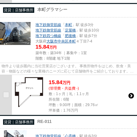
本町グラマシー
賃貸｜店舗事務所
地下鉄御堂筋線
「
本町
」駅 徒歩3分
地下鉄御堂筋線
「
淀屋橋
」駅 徒歩10分
地下鉄四つ橋線
「
肥後橋
」駅 徒歩7分
大阪府
大阪市中央区
本町
４丁目7-4
15.84
万円
築年数：築34年 ｜募集中：
1室
階数：8階建 地下1階
物件より徒歩圏内に当社営業店がございます。 事務所物件をはじめ、飲食・美
容・物販などの様々な業種のニーズに応じて店舗物件をご紹介しております。
尚、弊社ではおとり広告は一切...
15.84
万
円
(管理費・共益費 -)
敷：1ヶ月｜礼：1.1ヶ月
所在階：6階
坪数：9.00坪｜面積：29.76㎡
坪単価：
1.76
万円
RE-011
賃貸｜店舗事務所
地下鉄御堂筋線
「
心斎橋
」駅 徒歩3分