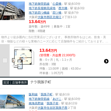
地下鉄御堂筋線
「
心斎橋
」駅 徒歩10分
地下鉄長堀鶴見緑地
「
西大橋
」駅 徒歩3分
地下鉄四つ橋線
「
四ツ橋
」駅 徒歩7分
大阪府
大阪市西区
北堀江
２丁目3-13
13.64
万円
築年数：築49年 ｜募集中：
1室
階数：8階建
物件より徒歩圏内に当社営業店がございます。 事務所物件をはじめ、飲食・美
容・物販などの様々な業種のニーズに応じて店舗物件をご紹介しております。
尚、弊社ではおとり広告は一切...
13.64
万
円
(管理費・共益費 22,000円)
敷：0ヶ月｜礼：1.1ヶ月
所在階：3階
坪数：13.00坪｜面積：43.00㎡
坪単価：
1.05
万円
テラ我孫子町
賃貸｜店舗事務所
阪和線
「
我孫子町
」駅 徒歩1分
地下鉄御堂筋線
「
あびこ
」駅 徒歩10分
南海高野線
「
我孫子前
」駅 徒歩12分
大阪府
大阪市住吉区
我孫子西
２丁目