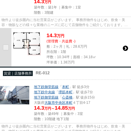
14.3
万円
築年数：築1年 ｜募集中：
1室
階数：3階建
物件より徒歩圏内に当社営業店がございます。 事務所物件をはじめ、飲食・美
容・物販などの様々な業種のニーズに応じて店舗物件をご紹介しております。
尚、弊社ではおとり広告は一切...
14.3
万
円
(管理費・共益費 -)
敷：2ヶ月｜礼：28.6万円
所在階：1階
坪数：10.34坪｜面積：34.18㎡
坪単価：
1.38
万円
RE-012
賃貸｜店舗事務所
地下鉄御堂筋線
「
本町
」駅 徒歩3分
地下鉄中央線
「
堺筋本町
」駅 徒歩7分
地下鉄御堂筋線
「
心斎橋
」駅 徒歩15分
大阪府
大阪市中央区
本町
４丁目4-17
14.3
14.85
万円～
万円
築年数：築49年 ｜募集中：
3室
階数：10階建 地下1階
物件より徒歩圏内に当社営業店がございます。 事務所物件をはじめ、飲食・美