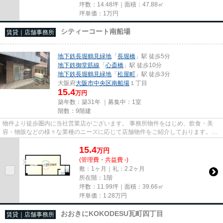
坪数：14.48坪｜面積：47.88㎡
坪単価：
1
万円
シティーコート南船場
賃貸｜店舗事務所
地下鉄長堀鶴見緑地
「
長堀橋
」駅 徒歩5分
地下鉄御堂筋線
「
心斎橋
」駅 徒歩10分
地下鉄長堀鶴見緑地
「
松屋町
」駅 徒歩3分
大阪府
大阪市中央区
南船場
１丁目
15.4
万円
築年数：築31年 ｜募集中：
1室
階数：9階建
物件より徒歩圏内に当社営業店がございます。 事務所物件をはじめ、飲食・美
容・物販などの様々な業種のニーズに応じて店舗物件をご紹介しております。
尚、弊社ではおとり広告は一切...
15.4
万
円
(管理費・共益費 -)
敷：1ヶ月｜礼：2.2ヶ月
所在階：1階
坪数：11.99坪｜面積：39.66㎡
坪単価：
1.28
万円
おおきにKOKODESU瓦町四丁目
賃貸｜店舗事務所