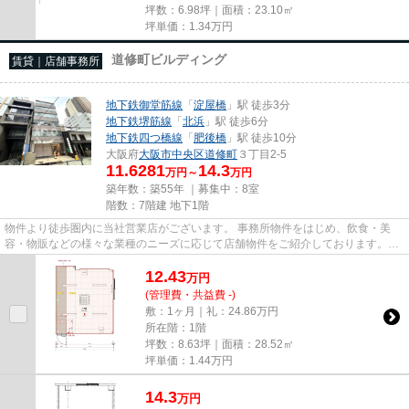
坪数：6.98坪｜面積：23.10㎡
坪単価：
1.34
万円
道修町ビルディング
賃貸｜店舗事務所
地下鉄御堂筋線
「
淀屋橋
」駅 徒歩3分
地下鉄堺筋線
「
北浜
」駅 徒歩6分
地下鉄四つ橋線
「
肥後橋
」駅 徒歩10分
大阪府
大阪市中央区
道修町
３丁目2-5
11.6281
14.3
万円～
万円
築年数：築55年 ｜募集中：
8室
階数：7階建 地下1階
物件より徒歩圏内に当社営業店がございます。 事務所物件をはじめ、飲食・美
容・物販などの様々な業種のニーズに応じて店舗物件をご紹介しております。
尚、弊社ではおとり広告は一切...
12.43
万
円
(管理費・共益費 -)
敷：1ヶ月｜礼：24.86万円
所在階：1階
坪数：8.63坪｜面積：28.52㎡
坪単価：
1.44
万円
14.3
万
円