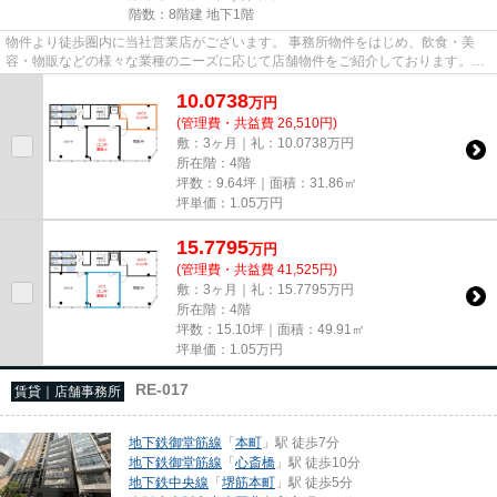
階数：8階建 地下1階
物件より徒歩圏内に当社営業店がございます。 事務所物件をはじめ、飲食・美
容・物販などの様々な業種のニーズに応じて店舗物件をご紹介しております。
尚、弊社ではおとり広告は一切...
10.0738
万
円
(管理費・共益費 26,510円)
敷：3ヶ月｜礼：10.0738万円
所在階：4階
坪数：9.64坪｜面積：31.86㎡
坪単価：
1.05
万円
15.7795
万
円
(管理費・共益費 41,525円)
敷：3ヶ月｜礼：15.7795万円
所在階：4階
坪数：15.10坪｜面積：49.91㎡
坪単価：
1.05
万円
RE-017
賃貸｜店舗事務所
地下鉄御堂筋線
「
本町
」駅 徒歩7分
地下鉄御堂筋線
「
心斎橋
」駅 徒歩10分
地下鉄中央線
「
堺筋本町
」駅 徒歩5分