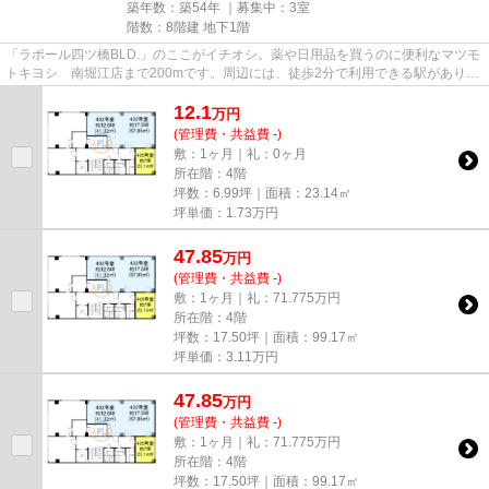
築年数：築54年 ｜募集中：
3室
階数：8階建 地下1階
「ラポール四ツ橋BLD.」のここがイチオシ。薬や日用品を買うのに便利なマツモ
トキヨシ 南堀江店まで200mです。周辺には、徒歩2分で利用できる駅がありま
す。駐車場までの距離は300mで...
12.1
万
円
(管理費・共益費 -)
敷：1ヶ月｜礼：0ヶ月
所在階：4階
坪数：6.99坪｜面積：23.14㎡
坪単価：
1.73
万円
47.85
万
円
(管理費・共益費 -)
敷：1ヶ月｜礼：71.775万円
所在階：4階
坪数：17.50坪｜面積：99.17㎡
坪単価：
3.11
万円
47.85
万
円
(管理費・共益費 -)
敷：1ヶ月｜礼：71.775万円
所在階：4階
坪数：17.50坪｜面積：99.17㎡