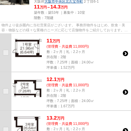
大阪府
大阪市中央区
北久宝寺町
２丁目6-1
11
14.3
万円～
万円
築年数：築53年 ｜募集中：
10室
階数：7階建
物件より徒歩圏内に当社営業店がございます。 事務所物件をはじめ、飲食・美
容・物販などの様々な業種のニーズに応じて店舗物件をご紹介しております。
尚、弊社ではおとり広告は一切...
11
万
円
(管理費・共益費 11,000円)
敷：2ヶ月｜礼：2.2ヶ月
所在階：2階
坪数：7.25坪｜面積：24.00㎡
坪単価：
1.52
万円
12.1
万
円
(管理費・共益費 11,000円)
敷：2ヶ月｜礼：2.2ヶ月
所在階：2階
坪数：7.25坪｜面積：24.00㎡
坪単価：
1.67
万円
13.2
万
円
(管理費・共益費 11,000円)
敷：2ヶ月｜礼：2.2ヶ月