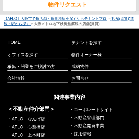
物件リクエスト
【AFLO】大阪市で貸店舗・貸事務所を探すならテナントプロ
>
(店舗(賃貸))路
線・駅から探す
>
大阪メトロ地下鉄御堂筋線の店舗(賃貸)
HOME
テナントを探す
オフィスを探す
物件オーナー様
移転・閉業をご検討の方
成約物件
会社情報
お問合せ
関連事業内容
＜不動産仲介部門＞
・コーポレートサイト
・不動産管理部門
・AFLO なんば店
・不動産開発事業
・AFLO 心斎橋店
・採用情報
・AFLO 上本町店