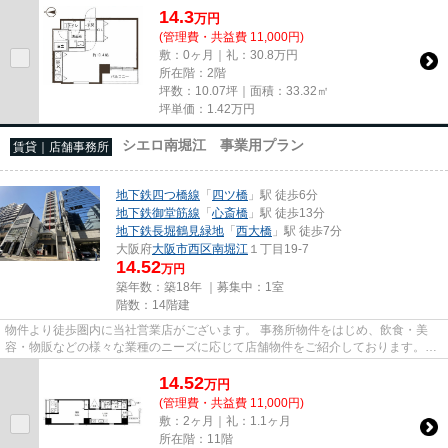
14.3
万
円
(管理費・共益費 11,000円)
敷：0ヶ月｜礼：30.8万円
所在階：2階
坪数：10.07坪｜面積：33.32㎡
坪単価：
1.42
万円
シエロ南堀江 事業用プラン
賃貸｜店舗事務所
地下鉄四つ橋線
「
四ツ橋
」駅 徒歩6分
地下鉄御堂筋線
「
心斎橋
」駅 徒歩13分
地下鉄長堀鶴見緑地
「
西大橋
」駅 徒歩7分
大阪府
大阪市西区
南堀江
１丁目19-7
14.52
万円
築年数：築18年 ｜募集中：
1室
階数：14階建
物件より徒歩圏内に当社営業店がございます。 事務所物件をはじめ、飲食・美
容・物販などの様々な業種のニーズに応じて店舗物件をご紹介しております。
尚、弊社ではおとり広告は一切...
14.52
万
円
(管理費・共益費 11,000円)
敷：2ヶ月｜礼：1.1ヶ月
所在階：11階