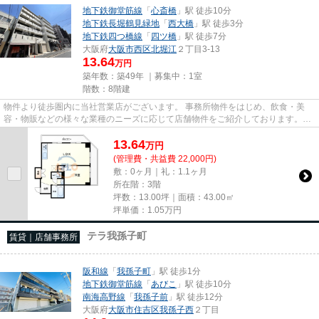
地下鉄御堂筋線
「
心斎橋
」駅 徒歩10分
地下鉄長堀鶴見緑地
「
西大橋
」駅 徒歩3分
地下鉄四つ橋線
「
四ツ橋
」駅 徒歩7分
大阪府
大阪市西区
北堀江
２丁目3-13
13.64
万円
築年数：築49年 ｜募集中：
1室
階数：8階建
物件より徒歩圏内に当社営業店がございます。 事務所物件をはじめ、飲食・美
容・物販などの様々な業種のニーズに応じて店舗物件をご紹介しております。
尚、弊社ではおとり広告は一切...
13.64
万
円
(管理費・共益費 22,000円)
敷：0ヶ月｜礼：1.1ヶ月
所在階：3階
坪数：13.00坪｜面積：43.00㎡
坪単価：
1.05
万円
テラ我孫子町
賃貸｜店舗事務所
阪和線
「
我孫子町
」駅 徒歩1分
地下鉄御堂筋線
「
あびこ
」駅 徒歩10分
南海高野線
「
我孫子前
」駅 徒歩12分
大阪府
大阪市住吉区
我孫子西
２丁目