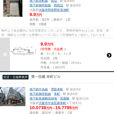
地下鉄谷町線
「
田辺
」駅 徒歩8分
地下鉄御堂筋線
「
西田辺
」駅 徒歩9分
大阪府
大阪市阿倍野区
長池町
9.9
万円
築年数：築2年 ｜募集中：
1室
階数：1階建
物件より徒歩圏内に当社営業店がございます。 事務所物件をはじめ、飲食・美
容・物販などの様々な業種のニーズに応じて店舗物件をご紹介しております。
尚、弊社ではおとり広告は一切...
9.9
万
円
(管理費・共益費 -)
敷：0ヶ月｜礼：1ヶ月
所在階：1階
坪数：5.91坪｜面積：19.54㎡
坪単価：
1.68
万円
第一住建 本町ビル
賃貸｜店舗事務所
地下鉄中央線
「
堺筋本町
」駅 徒歩3分
地下鉄御堂筋線
「
本町
」駅 徒歩5分
地下鉄長堀鶴見緑地
「
長堀橋
」駅 徒歩11分
大阪府
大阪市中央区
南本町
２丁目4-11
10.0738
15.7795
万円～
万円
築年数：築52年 ｜募集中：
2室