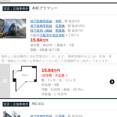
本町グラマシー
賃貸｜店舗事務所
地下鉄御堂筋線
「
本町
」駅 徒歩3分
地下鉄御堂筋線
「
淀屋橋
」駅 徒歩10分
地下鉄四つ橋線
「
肥後橋
」駅 徒歩7分
大阪府
大阪市中央区
本町
４丁目7-4
15.84
万円
築年数：築34年 ｜募集中：
1室
階数：8階建 地下1階
物件より徒歩圏内に当社営業店がございます。 事務所物件をはじめ、飲食・美
容・物販などの様々な業種のニーズに応じて店舗物件をご紹介しております。
尚、弊社ではおとり広告は一切...
15.84
万
円
(管理費・共益費 -)
敷：1ヶ月｜礼：1.1ヶ月
所在階：6階
坪数：9.00坪｜面積：29.76㎡
坪単価：
1.76
万円
RE-011
賃貸｜店舗事務所
地下鉄御堂筋線
「
心斎橋
」駅 徒歩3分