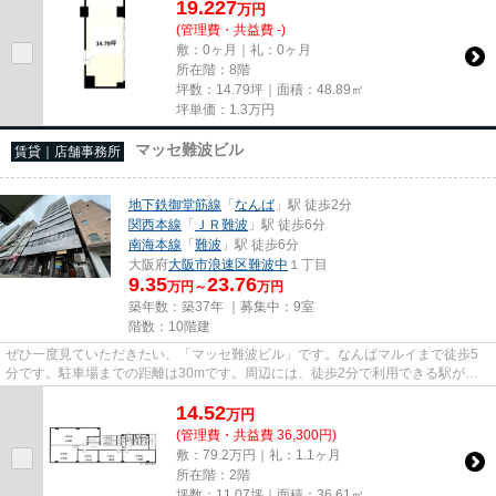
19.227
万
円
(管理費・共益費 -)
敷：0ヶ月｜礼：0ヶ月
所在階：8階
坪数：14.79坪｜面積：48.89㎡
坪単価：
1.3
万円
マッセ難波ビル
賃貸｜店舗事務所
地下鉄御堂筋線
「
なんば
」駅 徒歩2分
関西本線
「
ＪＲ難波
」駅 徒歩6分
南海本線
「
難波
」駅 徒歩6分
大阪府
大阪市浪速区
難波中
１丁目
9.35
23.76
万円～
万円
築年数：築37年 ｜募集中：
9室
階数：10階建
ぜひ一度見ていただきたい、「マッセ難波ビル」です。なんばマルイまで徒歩5
分です。駐車場までの距離は30mです。周辺には、徒歩2分で利用できる駅があ
ります。10階建てで、街並みに溶...
14.52
万
円
(管理費・共益費 36,300円)
敷：79.2万円｜礼：1.1ヶ月
所在階：2階
坪数：11.07坪｜面積：36.61㎡