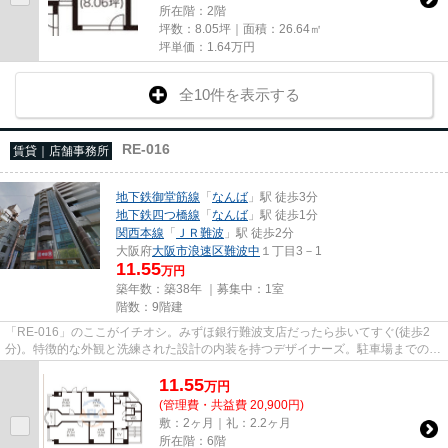
所在階：2階
坪数：8.05坪｜面積：26.64㎡
坪単価：
1.64
万円
全10件を表示する
RE-016
賃貸｜店舗事務所
地下鉄御堂筋線
「
なんば
」駅 徒歩3分
地下鉄四つ橋線
「
なんば
」駅 徒歩1分
関西本線
「
ＪＲ難波
」駅 徒歩2分
大阪府
大阪市浪速区
難波中
１丁目3－1
11.55
万円
築年数：築38年 ｜募集中：
1室
階数：9階建
「RE-016」のここがイチオシ。みずほ銀行難波支店だったら歩いてすぐ(徒歩2
分)。特徴的な外観と洗練された設計の内装を持つデザイナーズ。駐車場までの距
離は200mです。クレジットカー...
11.55
万
円
(管理費・共益費 20,900円)
敷：2ヶ月｜礼：2.2ヶ月
所在階：6階