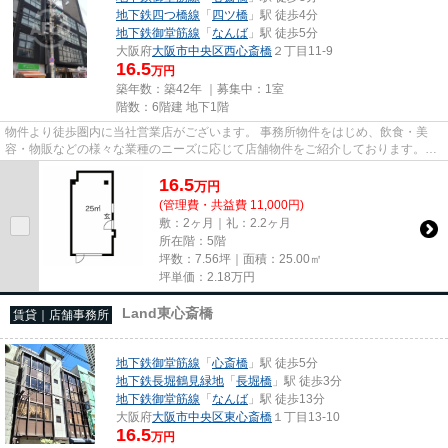
地下鉄四つ橋線
「
四ツ橋
」駅 徒歩4分
地下鉄御堂筋線
「
なんば
」駅 徒歩5分
大阪府
大阪市中央区
西心斎橋
２丁目11-9
16.5
万円
築年数：築42年 ｜募集中：
1室
階数：6階建 地下1階
物件より徒歩圏内に当社営業店がございます。 事務所物件をはじめ、飲食・美
容・物販などの様々な業種のニーズに応じて店舗物件をご紹介しております。
尚、弊社ではおとり広告は一切...
16.5
万
円
(管理費・共益費 11,000円)
敷：2ヶ月｜礼：2.2ヶ月
所在階：5階
坪数：7.56坪｜面積：25.00㎡
坪単価：
2.18
万円
Land東心斎橋
賃貸｜店舗事務所
地下鉄御堂筋線
「
心斎橋
」駅 徒歩5分
地下鉄長堀鶴見緑地
「
長堀橋
」駅 徒歩3分
地下鉄御堂筋線
「
なんば
」駅 徒歩13分
大阪府
大阪市中央区
東心斎橋
１丁目13-10
16.5
万円