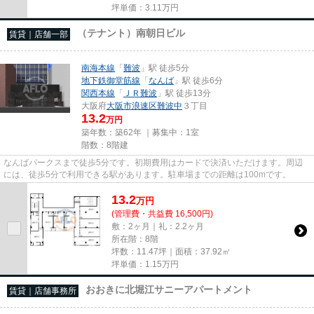
坪単価：
3.11
万円
（テナント）南朝日ビル
賃貸｜店舗一部
南海本線
「
難波
」駅 徒歩5分
地下鉄御堂筋線
「
なんば
」駅 徒歩6分
関西本線
「
ＪＲ難波
」駅 徒歩13分
大阪府
大阪市浪速区
難波中
３丁目
13.2
万円
築年数：築62年 ｜募集中：
1室
階数：8階建
なんばパークスまで徒歩5分です。初期費用はカードで決済いただけます。周辺
には、徒歩5分で利用できる駅があります。駐車場までの距離は100mです。
13.2
万
円
(管理費・共益費 16,500円)
敷：2ヶ月｜礼：2.2ヶ月
所在階：8階
坪数：11.47坪｜面積：37.92㎡
坪単価：
1.15
万円
おおきに北堀江サニーアパートメント
賃貸｜店舗事務所