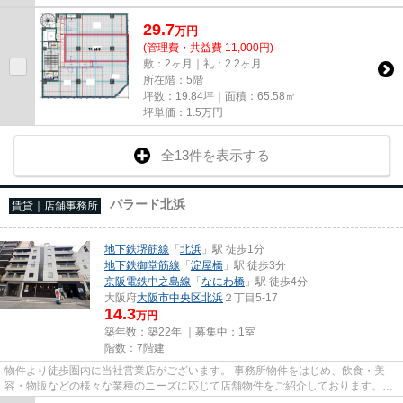
29.7
万
円
(管理費・共益費 11,000円)
敷：2ヶ月｜礼：2.2ヶ月
所在階：5階
坪数：19.84坪｜面積：65.58㎡
坪単価：
1.5
万円
全13件を表示する
パラード北浜
賃貸｜店舗事務所
地下鉄堺筋線
「
北浜
」駅 徒歩1分
地下鉄御堂筋線
「
淀屋橋
」駅 徒歩3分
京阪電鉄中之島線
「
なにわ橋
」駅 徒歩4分
大阪府
大阪市中央区
北浜
２丁目5-17
14.3
万円
築年数：築22年 ｜募集中：
1室
階数：7階建
物件より徒歩圏内に当社営業店がございます。 事務所物件をはじめ、飲食・美
容・物販などの様々な業種のニーズに応じて店舗物件をご紹介しております。
尚、弊社ではおとり広告は一切...