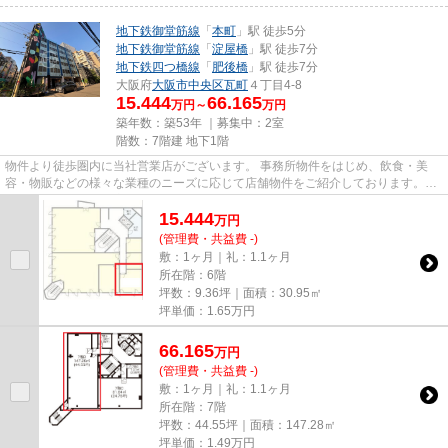
地下鉄御堂筋線
「
本町
」駅 徒歩5分
地下鉄御堂筋線
「
淀屋橋
」駅 徒歩7分
地下鉄四つ橋線
「
肥後橋
」駅 徒歩7分
大阪府
大阪市中央区
瓦町
４丁目4-8
15.444
66.165
万円～
万円
築年数：築53年 ｜募集中：
2室
階数：7階建 地下1階
物件より徒歩圏内に当社営業店がございます。 事務所物件をはじめ、飲食・美
容・物販などの様々な業種のニーズに応じて店舗物件をご紹介しております。
尚、弊社ではおとり広告は一切...
15.444
万
円
(管理費・共益費 -)
敷：1ヶ月｜礼：1.1ヶ月
所在階：6階
坪数：9.36坪｜面積：30.95㎡
坪単価：
1.65
万円
66.165
万
円
(管理費・共益費 -)
敷：1ヶ月｜礼：1.1ヶ月
所在階：7階
坪数：44.55坪｜面積：147.28㎡
坪単価：
1.49
万円