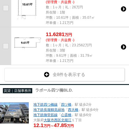
(管理費・共益費 -)
敷：1ヶ月｜礼：26万円
所在階：1階
坪数：10.61坪｜面積：35.07㎡
坪単価：
1.21
万円
11.6281
万
円
(管理費・共益費 -)
敷：1ヶ月｜礼：23.2562万円
所在階：3階
坪数：9.61坪｜面積：31.79㎡
坪単価：
1.21
万円
全8件を表示する
ラポール四ツ橋BLD.
賃貸｜店舗事務所
地下鉄四つ橋線
「
四ツ橋
」駅 徒歩2分
地下鉄長堀鶴見緑地
「
西大橋
」駅 徒歩4分
地下鉄御堂筋線
「
心斎橋
」駅 徒歩6分
大阪府
大阪市西区
北堀江
１丁目
12.1
47.85
万円～
万円