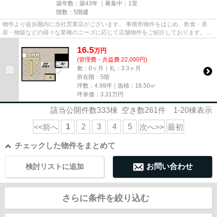
築年数：築43年 ｜募集中：
1室
階数：5階建
物件より徒歩圏内に当社営業店がございます。 事務所物件をはじめ、飲食・美
容・物販などの様々な業種のニーズに応じて店舗物件をご紹介しております。
尚、弊社ではおとり広告は一切...
16.5
万
円
(管理費・共益費 22,000円)
敷：0ヶ月｜礼：3.3ヶ月
所在階：5階
坪数：4.99坪｜面積：16.50㎡
坪単価：
3.31
万円
該当公開件数
333
棟 空き数
261
件
1-20
棟表示
1
2
3
4
5
<<前へ
次へ>>
最初
チェックした物件をまとめて
検討リストに追加
お問い合わせ
さらに条件を絞り込む