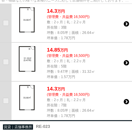
容・物販などの様々な業種のニーズに応じて店舗物件をご紹介しております。
尚、弊社ではおとり広告は一切...
14.3
万
円
(管理費・共益費 16,500円)
敷：2ヶ月｜礼：2.2ヶ月
所在階：3階
坪数：8.05坪｜面積：26.64㎡
坪単価：
1.78
万円
14.85
万
円
(管理費・共益費 16,500円)
敷：2ヶ月｜礼：2.2ヶ月
所在階：5階
坪数：9.47坪｜面積：31.32㎡
坪単価：
1.57
万円
14.3
万
円
(管理費・共益費 16,500円)
敷：2ヶ月｜礼：2.2ヶ月
所在階：7階
坪数：8.05坪｜面積：26.64㎡
坪単価：
1.78
万円
RE-023
賃貸｜店舗事務所