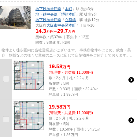
地下鉄御堂筋線
「
本町
」駅 徒歩3分
地下鉄中央線
「
堺筋本町
」駅 徒歩9分
地下鉄御堂筋線
「
心斎橋
」駅 徒歩12分
大阪府
大阪市中央区
本町
４丁目4-10
14.3
29.7
万円～
万円
築年数：築37年 ｜募集中：
13室
階数：9階建 地下1階
物件より徒歩圏内に当社営業店がございます。 事務所物件をはじめ、飲食・美
容・物販などの様々な業種のニーズに応じて店舗物件をご紹介しております。
尚、弊社ではおとり広告は一切...
19.58
万
円
(管理費・共益費 11,000円)
敷：2ヶ月｜礼：2.2ヶ月
所在階：5階
坪数：9.83坪｜面積：32.49㎡
坪単価：
1.99
万円
19.58
万
円
(管理費・共益費 11,000円)
敷：2ヶ月｜礼：2.2ヶ月
所在階：5階
坪数：10.50坪｜面積：34.71㎡
坪単価：
1.86
万円