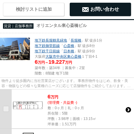
検討リストに追加
お問い合わせ
オリエンタル東心斎橋ビル
賃貸｜店舗事務所
地下鉄長堀鶴見緑地
「
長堀橋
」駅 徒歩1分
地下鉄御堂筋線
「
心斎橋
」駅 徒歩8分
地下鉄千日前線
「
日本橋
」駅 徒歩9分
大阪府
大阪市中央区
東心斎橋
１丁目4-1
6
19.227
万円～
万円
築年数：築34年 ｜募集中：
2室
階数：8階建 地下1階
物件より徒歩圏内に当社営業店がございます。 事務所物件をはじめ、飲食・美
容・物販などの様々な業種のニーズに応じて店舗物件をご紹介しております。
尚、弊社ではおとり広告は一切...
6
万
円
(管理費・共益費 -)
敷：0ヶ月｜礼：0ヶ月
所在階：5階
坪数：3.98坪｜面積：13.15㎡
坪単価：
1.51
万円