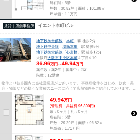
所在階：5階
坪数：30.82坪｜面積：101.88㎡
坪単価：
1.1
万円
イエント本町ビル
賃貸｜店舗事務所
地下鉄御堂筋線
「
本町
」駅 徒歩2分
地下鉄中央線
「
堺筋本町
」駅 徒歩9分
地下鉄御堂筋線
「
心斎橋
」駅 徒歩12分
大阪府
大阪市中央区
本町
４丁目4-10
36.96
49.94
万円～
万円
築年数：築2年 ｜募集中：
2室
階数：12階建
物件より徒歩圏内に当社営業店がございます。 事務所物件をはじめ、飲食・美
容・物販などの様々な業種のニーズに応じて店舗物件をご紹介しております。
尚、弊社ではおとり広告は一切...
49.94
万
円
(管理費・共益費 96,800円)
敷：0ヶ月｜礼：0ヶ月
所在階：6階
坪数：29.29坪｜面積：96.82㎡
坪単価：
1.71
万円