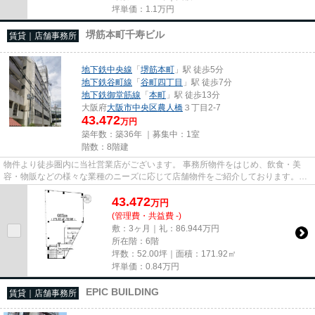
坪単価：
1.1
万円
堺筋本町千寿ビル
賃貸｜店舗事務所
地下鉄中央線
「
堺筋本町
」駅 徒歩5分
地下鉄谷町線
「
谷町四丁目
」駅 徒歩7分
地下鉄御堂筋線
「
本町
」駅 徒歩13分
大阪府
大阪市中央区
農人橋
３丁目2-7
43.472
万円
築年数：築36年 ｜募集中：
1室
階数：8階建
物件より徒歩圏内に当社営業店がございます。 事務所物件をはじめ、飲食・美
容・物販などの様々な業種のニーズに応じて店舗物件をご紹介しております。
尚、弊社ではおとり広告は一切...
43.472
万
円
(管理費・共益費 -)
敷：3ヶ月｜礼：86.944万円
所在階：6階
坪数：52.00坪｜面積：171.92㎡
坪単価：
0.84
万円
EPIC BUILDING
賃貸｜店舗事務所