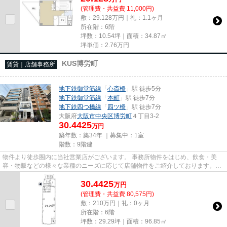
(管理費・共益費 11,000円)
敷：29.128万円｜礼：1.1ヶ月
所在階：6階
坪数：10.54坪｜面積：34.87㎡
坪単価：
2.76
万円
KUS博労町
賃貸｜店舗事務所
地下鉄御堂筋線
「
心斎橋
」駅 徒歩5分
地下鉄御堂筋線
「
本町
」駅 徒歩7分
地下鉄四つ橋線
「
四ツ橋
」駅 徒歩7分
大阪府
大阪市中央区
博労町
４丁目3-2
30.4425
万円
築年数：築34年 ｜募集中：
1室
階数：9階建
物件より徒歩圏内に当社営業店がございます。 事務所物件をはじめ、飲食・美
容・物販などの様々な業種のニーズに応じて店舗物件をご紹介しております。
尚、弊社ではおとり広告は一切...
30.4425
万
円
(管理費・共益費 80,575円)
敷：210万円｜礼：0ヶ月
所在階：6階
坪数：29.29坪｜面積：96.85㎡