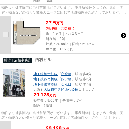
階数：3階建
物件より徒歩圏内に当社営業店がございます。 事務所物件をはじめ、飲食・美
容・物販などの様々な業種のニーズに応じて店舗物件をご紹介しております。
尚、弊社ではおとり広告は一切...
27.5
万
円
(管理費・共益費 -)
敷：1ヶ月｜礼：3.3ヶ月
所在階：3階
坪数：20.88坪｜面積：69.05㎡
坪単価：
1.32
万円
西村ビル
賃貸｜店舗事務所
地下鉄御堂筋線
「
心斎橋
」駅 徒歩4分
地下鉄四つ橋線
「
四ツ橋
」駅 徒歩3分
地下鉄御堂筋線
「
なんば
」駅 徒歩7分
大阪府
大阪市中央区
西心斎橋
１丁目7-7
29.128
万円
築年数：築13年 ｜募集中：
1室
階数：6階建
物件より徒歩圏内に当社営業店がございます。 事務所物件をはじめ、飲食・美
容・物販などの様々な業種のニーズに応じて店舗物件をご紹介しております。
尚、弊社ではおとり広告は一切...
29.128
万
円