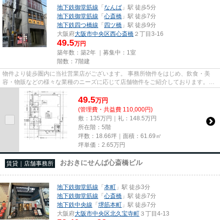
地下鉄御堂筋線
「
なんば
」駅 徒歩5分
地下鉄御堂筋線
「
心斎橋
」駅 徒歩7分
地下鉄四つ橋線
「
四ツ橋
」駅 徒歩9分
大阪府
大阪市中央区
西心斎橋
２丁目3-16
49.5
万円
築年数：築2年 ｜募集中：
1室
階数：7階建
物件より徒歩圏内に当社営業店がございます。 事務所物件をはじめ、飲食・美
容・物販などの様々な業種のニーズに応じて店舗物件をご紹介しております。
尚、弊社ではおとり広告は一切...
49.5
万
円
(管理費・共益費 110,000円)
敷：135万円｜礼：148.5万円
所在階：5階
坪数：18.66坪｜面積：61.69㎡
坪単価：
2.65
万円
おおきにせんば心斎橋ビル
賃貸｜店舗事務所
地下鉄御堂筋線
「
本町
」駅 徒歩3分
地下鉄御堂筋線
「
心斎橋
」駅 徒歩7分
地下鉄中央線
「
堺筋本町
」駅 徒歩7分
大阪府
大阪市中央区
北久宝寺町
３丁目4-13