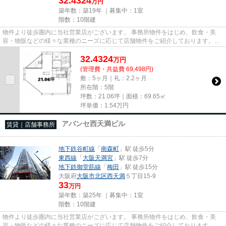
32.4324
万円
築年数：築19年 ｜募集中：
1室
階数：10階建
物件より徒歩圏内に当社営業店がございます。 事務所物件をはじめ、飲食・美
容・物販などの様々な業種のニーズに応じて店舗物件をご紹介しております。
尚、弊社ではおとり広告は一切...
32.4324
万
円
(管理費・共益費 69,498円)
敷：5ヶ月｜礼：2.2ヶ月
所在階：5階
坪数：21.06坪｜面積：69.65㎡
坪単価：
1.54
万円
アバンセ西天満ビル
賃貸｜店舗事務所
地下鉄谷町線
「
南森町
」駅 徒歩5分
東西線
「
大阪天満宮
」駅 徒歩7分
地下鉄御堂筋線
「
梅田
」駅 徒歩15分
大阪府
大阪市北区
西天満
５丁目15-9
33
万円
築年数：築25年 ｜募集中：
1室
階数：10階建
物件より徒歩圏内に当社営業店がございます。 事務所物件をはじめ、飲食・美
容・物販などの様々な業種のニーズに応じて店舗物件をご紹介しております。