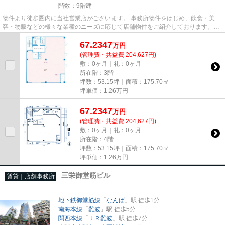
階数：9階建
物件より徒歩圏内に当社営業店がございます。 事務所物件をはじめ、飲食・美
容・物販などの様々な業種のニーズに応じて店舗物件をご紹介しております。
尚、弊社ではおとり広告は一切...
67.2347
万
円
(管理費・共益費 204,627円)
敷：0ヶ月｜礼：0ヶ月
所在階：3階
坪数：53.15坪｜面積：175.70㎡
坪単価：
1.26
万円
67.2347
万
円
(管理費・共益費 204,627円)
敷：0ヶ月｜礼：0ヶ月
所在階：4階
坪数：53.15坪｜面積：175.70㎡
坪単価：
1.26
万円
三栄御堂筋ビル
賃貸｜店舗事務所
地下鉄御堂筋線
「
なんば
」駅 徒歩1分
南海本線
「
難波
」駅 徒歩5分
関西本線
「
ＪＲ難波
」駅 徒歩7分