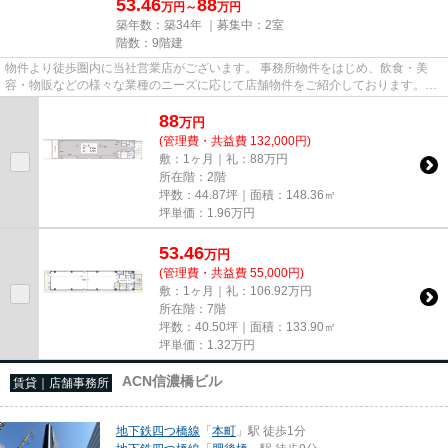
53.46
88
万円～
万円
築年数：築34年 ｜募集中：
2室
階数：9階建
物件より徒歩圏内に当社営業店がございます。 事務所物件をはじめ、飲食・美
容・物販などの様々な業種のニーズに応じて店舗物件をご紹介しております。
尚、弊社ではおとり広告は一切...
88
万
円
(管理費・共益費 132,000円)
敷：1ヶ月｜礼：88万円
所在階：2階
坪数：44.87坪｜面積：148.36㎡
坪単価：
1.96
万円
53.46
万
円
(管理費・共益費 55,000円)
敷：1ヶ月｜礼：106.92万円
所在階：7階
坪数：40.50坪｜面積：133.90㎡
坪単価：
1.32
万円
ACN信濃橋ビル
賃貸｜店舗事務所
地下鉄四つ橋線
「
本町
」駅 徒歩1分