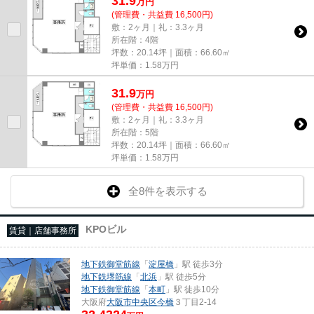
31.9
万
円
(管理費・共益費 16,500円)
敷：2ヶ月｜礼：3.3ヶ月
所在階：4階
坪数：20.14坪｜面積：66.60㎡
坪単価：
1.58
万円
31.9
万
円
(管理費・共益費 16,500円)
敷：2ヶ月｜礼：3.3ヶ月
所在階：5階
坪数：20.14坪｜面積：66.60㎡
坪単価：
1.58
万円
全8件を表示する
KPOビル
賃貸｜店舗事務所
地下鉄御堂筋線
「
淀屋橋
」駅 徒歩3分
地下鉄堺筋線
「
北浜
」駅 徒歩5分
地下鉄御堂筋線
「
本町
」駅 徒歩10分
大阪府
大阪市中央区
今橋
３丁目2-14