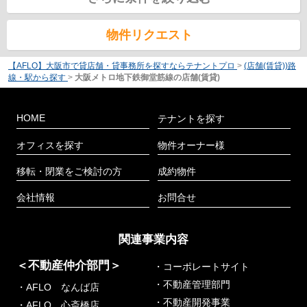
物件リクエスト
【AFLO】大阪市で貸店舗・貸事務所を探すならテナントプロ
>
(店舗(賃貸))路
線・駅から探す
>
大阪メトロ地下鉄御堂筋線の店舗(賃貸)
HOME
テナントを探す
オフィスを探す
物件オーナー様
移転・閉業をご検討の方
成約物件
会社情報
お問合せ
関連事業内容
＜不動産仲介部門＞
・コーポレートサイト
・不動産管理部門
・AFLO なんば店
・不動産開発事業
・AFLO 心斎橋店