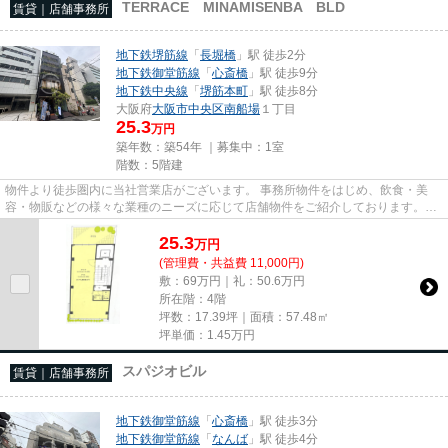
TERRACE MINAMISENBA BLD
賃貸｜店舗事務所
地下鉄堺筋線
「
長堀橋
」駅 徒歩2分
地下鉄御堂筋線
「
心斎橋
」駅 徒歩9分
地下鉄中央線
「
堺筋本町
」駅 徒歩8分
大阪府
大阪市中央区
南船場
１丁目
25.3
万円
築年数：築54年 ｜募集中：
1室
階数：5階建
物件より徒歩圏内に当社営業店がございます。 事務所物件をはじめ、飲食・美
容・物販などの様々な業種のニーズに応じて店舗物件をご紹介しております。
尚、弊社ではおとり広告は一切...
25.3
万
円
(管理費・共益費 11,000円)
敷：69万円｜礼：50.6万円
所在階：4階
坪数：17.39坪｜面積：57.48㎡
坪単価：
1.45
万円
スパジオビル
賃貸｜店舗事務所
地下鉄御堂筋線
「
心斎橋
」駅 徒歩3分
地下鉄御堂筋線
「
なんば
」駅 徒歩4分