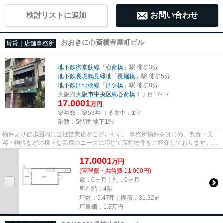
検討リストに追加
お問い合わせ
おおきに心斎橋畳屋町ビル
賃貸｜店舗事務所
地下鉄御堂筋線
「
心斎橋
」駅 徒歩3分
地下鉄長堀鶴見緑地
「
長堀橋
」駅 徒歩5分
地下鉄四つ橋線
「
四ツ橋
」駅 徒歩8分
大阪府
大阪市中央区
東心斎橋
１丁目17-17
17.0001
万円
築年数：築53年 ｜募集中：
1室
階数：5階建 地下1階
物件より徒歩圏内に当社営業店がございます。 事務所物件をはじめ、飲食・美
容・物販などの様々な業種のニーズに応じて店舗物件をご紹介しております。
尚、弊社ではおとり広告は一切...
17.0001
万
円
(管理費・共益費 11,000円)
敷：0ヶ月｜礼：0ヶ月
所在階：4階
坪数：9.47坪｜面積：31.32㎡
坪単価：
1.8
万円