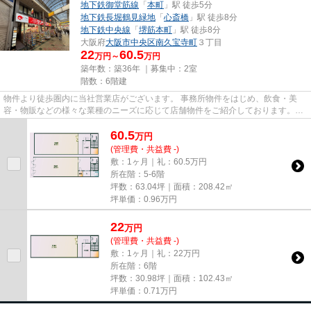
地下鉄御堂筋線
「
本町
」駅 徒歩5分
地下鉄長堀鶴見緑地
「
心斎橋
」駅 徒歩8分
地下鉄中央線
「
堺筋本町
」駅 徒歩8分
大阪府
大阪市中央区
南久宝寺町
３丁目
22
60.5
万円～
万円
築年数：築36年 ｜募集中：
2室
階数：6階建
物件より徒歩圏内に当社営業店がございます。 事務所物件をはじめ、飲食・美
容・物販などの様々な業種のニーズに応じて店舗物件をご紹介しております。
尚、弊社ではおとり広告は一切...
60.5
万
円
(管理費・共益費 -)
敷：1ヶ月｜礼：60.5万円
所在階：5-6階
坪数：63.04坪｜面積：208.42㎡
坪単価：
0.96
万円
22
万
円
(管理費・共益費 -)
敷：1ヶ月｜礼：22万円
所在階：6階
坪数：30.98坪｜面積：102.43㎡
坪単価：
0.71
万円