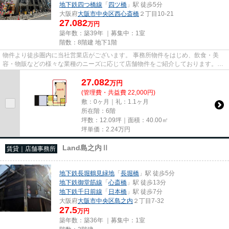
地下鉄四つ橋線
「
四ツ橋
」駅 徒歩5分
大阪府
大阪市中央区
西心斎橋
２丁目10-21
27.082
万円
築年数：築39年 ｜募集中：
1室
階数：8階建 地下1階
物件より徒歩圏内に当社営業店がございます。 事務所物件をはじめ、飲食・美
容・物販などの様々な業種のニーズに応じて店舗物件をご紹介しております。
尚、弊社ではおとり広告は一切...
27.082
万
円
(管理費・共益費 22,000円)
敷：0ヶ月｜礼：1.1ヶ月
所在階：6階
坪数：12.09坪｜面積：40.00㎡
坪単価：
2.24
万円
Land島之内Ⅱ
賃貸｜店舗事務所
地下鉄長堀鶴見緑地
「
長堀橋
」駅 徒歩5分
地下鉄御堂筋線
「
心斎橋
」駅 徒歩13分
地下鉄千日前線
「
日本橋
」駅 徒歩7分
大阪府
大阪市中央区
島之内
２丁目7-32
27.5
万円
築年数：築36年 ｜募集中：
1室