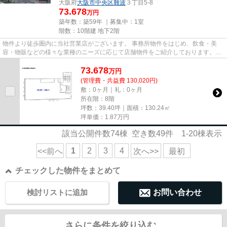
大阪府
大阪市中央区
難波
３丁目5-8
73.678
万円
築年数：築59年 ｜募集中：
1室
階数：10階建 地下2階
物件より徒歩圏内に当社営業店がございます。 事務所物件をはじめ、飲食・美
容・物販などの様々な業種のニーズに応じて店舗物件をご紹介しております。
尚、弊社ではおとり広告は一切...
73.678
万
円
(管理費・共益費 130,020円)
敷：0ヶ月｜礼：0ヶ月
所在階：8階
坪数：39.40坪｜面積：130.24㎡
坪単価：
1.87
万円
該当公開件数
74
棟 空き数
49
件
1-20
棟表示
1
2
3
4
<<前へ
次へ>>
最初
チェックした物件をまとめて
検討リストに追加
お問い合わせ
さらに条件を絞り込む