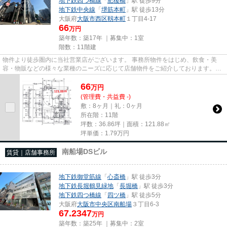
地下鉄四つ橋線
「
肥後橋
」駅 徒歩9分
地下鉄中央線
「
堺筋本町
」駅 徒歩13分
大阪府
大阪市西区
靱本町
１丁目4-17
66
万円
築年数：築17年 ｜募集中：
1室
階数：11階建
物件より徒歩圏内に当社営業店がございます。 事務所物件をはじめ、飲食・美
容・物販などの様々な業種のニーズに応じて店舗物件をご紹介しております。
尚、弊社ではおとり広告は一切...
66
万
円
(管理費・共益費 -)
敷：8ヶ月｜礼：0ヶ月
所在階：11階
坪数：36.86坪｜面積：121.88㎡
坪単価：
1.79
万円
南船場DSビル
賃貸｜店舗事務所
地下鉄御堂筋線
「
心斎橋
」駅 徒歩3分
地下鉄長堀鶴見緑地
「
長堀橋
」駅 徒歩3分
地下鉄四つ橋線
「
四ツ橋
」駅 徒歩5分
大阪府
大阪市中央区
南船場
３丁目6-3
67.2347
万円
築年数：築25年 ｜募集中：
2室