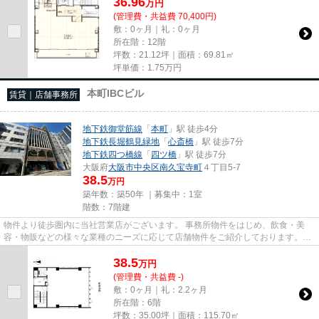
36.96
万
円
(管理費・共益費 70,400円)
敷：0ヶ月｜礼：0ヶ月
所在階：12階
坪数：21.12坪｜面積：69.81㎡
坪単価：
1.75
万円
本町IBCビル
賃貸｜店舗事務所
地下鉄御堂筋線
「
本町
」駅 徒歩4分
地下鉄長堀鶴見緑地
「
心斎橋
」駅 徒歩7分
地下鉄四つ橋線
「
四ツ橋
」駅 徒歩7分
大阪府
大阪市中央区
南久宝寺町
４丁目5-7
38.5
万円
築年数：築50年 ｜募集中：
1室
階数：7階建
物件より徒歩圏内に当社営業店がございます。 事務所物件をはじめ、飲食・美
容・物販などの様々な業種のニーズに応じて店舗物件をご紹介しております。
尚、弊社ではおとり広告は一切...
38.5
万
円
(管理費・共益費 -)
敷：0ヶ月｜礼：2.2ヶ月
所在階：6階
坪数：35.00坪｜面積：115.70㎡