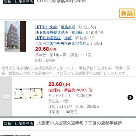
CONCOM堺筋本町South
賃貸｜店舗事務所
地下鉄中央線
「
堺筋本町
」駅 徒歩6分
地下鉄長堀鶴見緑地
「
長堀橋
」駅 徒歩7分
地下鉄御堂筋線
「
本町
」駅 徒歩13分
大阪府
大阪市中央区
南久宝寺町
１丁目6-1
20.68
万円
築年数：築1年未満 ｜募集中：
1室
階数：6階建
物件より徒歩圏内に当社営業店がございます。 事務所物件をはじめ、飲食・美
容・物販などの様々な業種のニーズに応じて店舗物件をご紹介しております。
尚、弊社ではおとり広告は一切...
20.68
万
円
(管理費・共益費 20,900円)
敷：3ヶ月｜礼：41.36万円
所在階：2階
坪数：11.02坪｜面積：36.42㎡
坪単価：
1.88
万円
大阪市中央区南久宝寺町３丁目の店舗事務所
賃貸｜店舗事務所