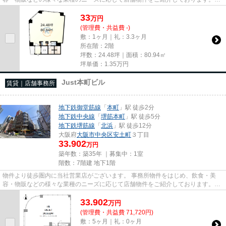
尚、弊社ではおとり広告は一切...
33
万
円
(管理費・共益費 -)
敷：1ヶ月｜礼：3.3ヶ月
所在階：2階
坪数：24.48坪｜面積：80.94㎡
坪単価：
1.35
万円
Just本町ビル
賃貸｜店舗事務所
地下鉄御堂筋線
「
本町
」駅 徒歩2分
地下鉄中央線
「
堺筋本町
」駅 徒歩5分
地下鉄堺筋線
「
北浜
」駅 徒歩12分
大阪府
大阪市中央区
安土町
３丁目
33.902
万円
築年数：築35年 ｜募集中：
1室
階数：7階建 地下1階
物件より徒歩圏内に当社営業店がございます。 事務所物件をはじめ、飲食・美
容・物販などの様々な業種のニーズに応じて店舗物件をご紹介しております。
尚、弊社ではおとり広告は一切...
33.902
万
円
(管理費・共益費 71,720円)
敷：5ヶ月｜礼：0ヶ月