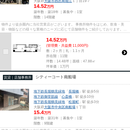
大阪府
大阪市西区
南堀江
１丁目19-7
14.52
万円
築年数：築18年 ｜募集中：
1室
階数：14階建
物件より徒歩圏内に当社営業店がございます。 事務所物件をはじめ、飲食・美
容・物販などの様々な業種のニーズに応じて店舗物件をご紹介しております。
尚、弊社ではおとり広告は一切...
14.52
万
円
(管理費・共益費 11,000円)
敷：2ヶ月｜礼：1.1ヶ月
所在階：11階
坪数：14.48坪｜面積：47.88㎡
坪単価：
1
万円
シティーコート南船場
賃貸｜店舗事務所
地下鉄長堀鶴見緑地
「
長堀橋
」駅 徒歩5分
地下鉄御堂筋線
「
心斎橋
」駅 徒歩10分
地下鉄長堀鶴見緑地
「
松屋町
」駅 徒歩3分
大阪府
大阪市中央区
南船場
１丁目
15.4
万円
築年数：築31年 ｜募集中：
1室
階数：9階建