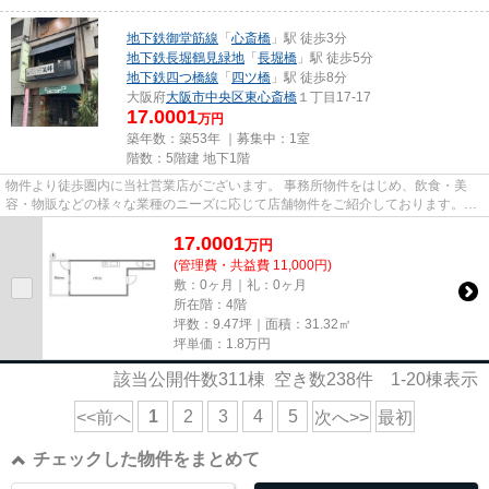
地下鉄御堂筋線
「
心斎橋
」駅 徒歩3分
地下鉄長堀鶴見緑地
「
長堀橋
」駅 徒歩5分
地下鉄四つ橋線
「
四ツ橋
」駅 徒歩8分
大阪府
大阪市中央区
東心斎橋
１丁目17-17
17.0001
万円
築年数：築53年 ｜募集中：
1室
階数：5階建 地下1階
物件より徒歩圏内に当社営業店がございます。 事務所物件をはじめ、飲食・美
容・物販などの様々な業種のニーズに応じて店舗物件をご紹介しております。
尚、弊社ではおとり広告は一切...
17.0001
万
円
(管理費・共益費 11,000円)
敷：0ヶ月｜礼：0ヶ月
所在階：4階
坪数：9.47坪｜面積：31.32㎡
坪単価：
1.8
万円
該当公開件数
311
棟 空き数
238
件
1-20
棟表示
1
2
3
4
5
<<前へ
次へ>>
最初
チェックした物件をまとめて