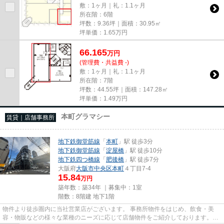
敷：1ヶ月｜礼：1.1ヶ月
所在階：6階
坪数：9.36坪｜面積：30.95㎡
坪単価：
1.65
万円
66.165
万
円
(管理費・共益費 -)
敷：1ヶ月｜礼：1.1ヶ月
所在階：7階
坪数：44.55坪｜面積：147.28㎡
坪単価：
1.49
万円
本町グラマシー
賃貸｜店舗事務所
地下鉄御堂筋線
「
本町
」駅 徒歩3分
地下鉄御堂筋線
「
淀屋橋
」駅 徒歩10分
地下鉄四つ橋線
「
肥後橋
」駅 徒歩7分
大阪府
大阪市中央区
本町
４丁目7-4
15.84
万円
築年数：築34年 ｜募集中：
1室
階数：8階建 地下1階
物件より徒歩圏内に当社営業店がございます。 事務所物件をはじめ、飲食・美
容・物販などの様々な業種のニーズに応じて店舗物件をご紹介しております。