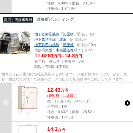
坪数：6.98坪｜面積：23.10㎡
坪単価：
1.34
万円
道修町ビルディング
賃貸｜店舗事務所
地下鉄御堂筋線
「
淀屋橋
」駅 徒歩3分
地下鉄堺筋線
「
北浜
」駅 徒歩6分
地下鉄四つ橋線
「
肥後橋
」駅 徒歩10分
大阪府
大阪市中央区
道修町
３丁目2-5
11.6281
14.3
万円～
万円
築年数：築55年 ｜募集中：
8室
階数：7階建 地下1階
物件より徒歩圏内に当社営業店がございます。 事務所物件をはじめ、飲食・美
容・物販などの様々な業種のニーズに応じて店舗物件をご紹介しております。
尚、弊社ではおとり広告は一切...
12.43
万
円
(管理費・共益費 -)
敷：1ヶ月｜礼：24.86万円
所在階：1階
坪数：8.63坪｜面積：28.52㎡
坪単価：
1.44
万円
14.3
万
円