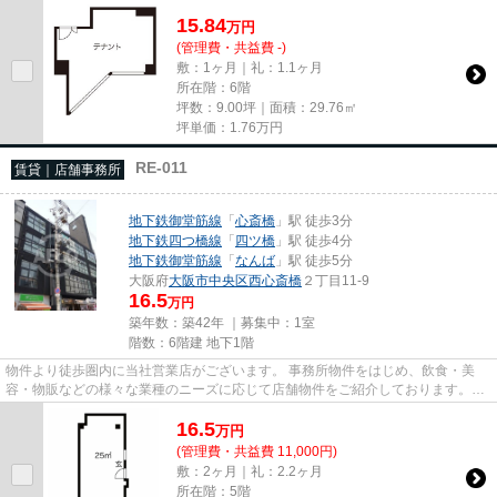
尚、弊社ではおとり広告は一切...
15.84
万
円
(管理費・共益費 -)
敷：1ヶ月｜礼：1.1ヶ月
所在階：6階
坪数：9.00坪｜面積：29.76㎡
坪単価：
1.76
万円
RE-011
賃貸｜店舗事務所
地下鉄御堂筋線
「
心斎橋
」駅 徒歩3分
地下鉄四つ橋線
「
四ツ橋
」駅 徒歩4分
地下鉄御堂筋線
「
なんば
」駅 徒歩5分
大阪府
大阪市中央区
西心斎橋
２丁目11-9
16.5
万円
築年数：築42年 ｜募集中：
1室
階数：6階建 地下1階
物件より徒歩圏内に当社営業店がございます。 事務所物件をはじめ、飲食・美
容・物販などの様々な業種のニーズに応じて店舗物件をご紹介しております。
尚、弊社ではおとり広告は一切...
16.5
万
円
(管理費・共益費 11,000円)
敷：2ヶ月｜礼：2.2ヶ月
所在階：5階