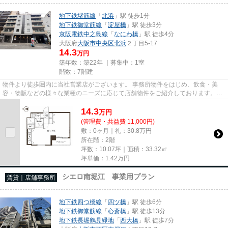
地下鉄堺筋線
「
北浜
」駅 徒歩1分
地下鉄御堂筋線
「
淀屋橋
」駅 徒歩3分
京阪電鉄中之島線
「
なにわ橋
」駅 徒歩4分
大阪府
大阪市中央区
北浜
２丁目5-17
14.3
万円
築年数：築22年 ｜募集中：
1室
階数：7階建
物件より徒歩圏内に当社営業店がございます。 事務所物件をはじめ、飲食・美
容・物販などの様々な業種のニーズに応じて店舗物件をご紹介しております。
尚、弊社ではおとり広告は一切...
14.3
万
円
(管理費・共益費 11,000円)
敷：0ヶ月｜礼：30.8万円
所在階：2階
坪数：10.07坪｜面積：33.32㎡
坪単価：
1.42
万円
シエロ南堀江 事業用プラン
賃貸｜店舗事務所
地下鉄四つ橋線
「
四ツ橋
」駅 徒歩6分
地下鉄御堂筋線
「
心斎橋
」駅 徒歩13分
地下鉄長堀鶴見緑地
「
西大橋
」駅 徒歩7分