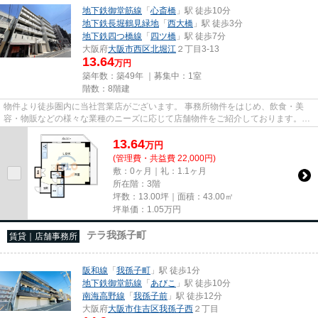
地下鉄御堂筋線
「
心斎橋
」駅 徒歩10分
地下鉄長堀鶴見緑地
「
西大橋
」駅 徒歩3分
地下鉄四つ橋線
「
四ツ橋
」駅 徒歩7分
大阪府
大阪市西区
北堀江
２丁目3-13
13.64
万円
築年数：築49年 ｜募集中：
1室
階数：8階建
物件より徒歩圏内に当社営業店がございます。 事務所物件をはじめ、飲食・美
容・物販などの様々な業種のニーズに応じて店舗物件をご紹介しております。
尚、弊社ではおとり広告は一切...
13.64
万
円
(管理費・共益費 22,000円)
敷：0ヶ月｜礼：1.1ヶ月
所在階：3階
坪数：13.00坪｜面積：43.00㎡
坪単価：
1.05
万円
テラ我孫子町
賃貸｜店舗事務所
阪和線
「
我孫子町
」駅 徒歩1分
地下鉄御堂筋線
「
あびこ
」駅 徒歩10分
南海高野線
「
我孫子前
」駅 徒歩12分
大阪府
大阪市住吉区
我孫子西
２丁目