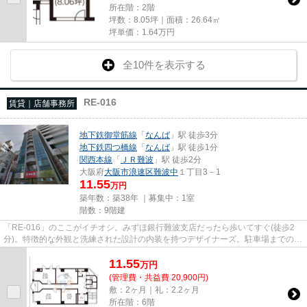
所在階：2階
坪数：8.05坪｜面積：26.64㎡
坪単価：
1.64
万円
全10件を表示する
RE-016
賃貸｜店舗事務所
地下鉄御堂筋線
「
なんば
」駅 徒歩3分
地下鉄四つ橋線
「
なんば
」駅 徒歩1分
関西本線
「
ＪＲ難波
」駅 徒歩2分
大阪府
大阪市浪速区
難波中
１丁目3－1
11.55
万円
築年数：築38年 ｜募集中：
1室
階数：9階建
「RE-016」のここがイチオシ。みずほ銀行難波支店だったら歩いてすぐ(徒歩2
分)。特徴的な外観と洗練された設計の内装を持つデザイナーズ。駐車場までの距
離は200mです。クレジットカー...
11.55
万
円
(管理費・共益費 20,900円)
敷：2ヶ月｜礼：2.2ヶ月
所在階：6階