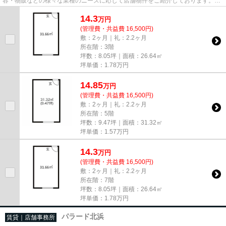
容・物販などの様々な業種のニーズに応じて店舗物件をご紹介しております。
尚、弊社ではおとり広告は一切...
14.3
万
円
(管理費・共益費 16,500円)
敷：2ヶ月｜礼：2.2ヶ月
所在階：3階
坪数：8.05坪｜面積：26.64㎡
坪単価：
1.78
万円
14.85
万
円
(管理費・共益費 16,500円)
敷：2ヶ月｜礼：2.2ヶ月
所在階：5階
坪数：9.47坪｜面積：31.32㎡
坪単価：
1.57
万円
14.3
万
円
(管理費・共益費 16,500円)
敷：2ヶ月｜礼：2.2ヶ月
所在階：7階
坪数：8.05坪｜面積：26.64㎡
坪単価：
1.78
万円
パラード北浜
賃貸｜店舗事務所