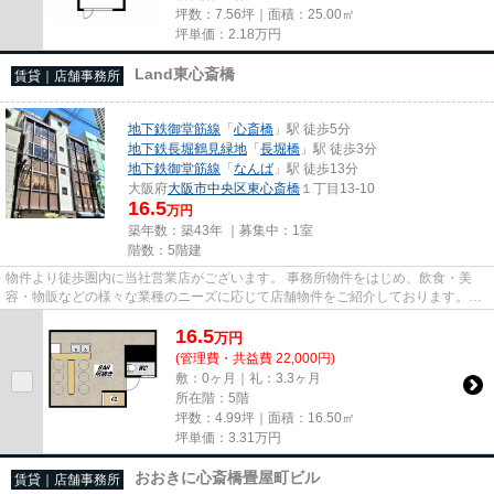
坪数：7.56坪｜面積：25.00㎡
坪単価：
2.18
万円
Land東心斎橋
賃貸｜店舗事務所
地下鉄御堂筋線
「
心斎橋
」駅 徒歩5分
地下鉄長堀鶴見緑地
「
長堀橋
」駅 徒歩3分
地下鉄御堂筋線
「
なんば
」駅 徒歩13分
大阪府
大阪市中央区
東心斎橋
１丁目13-10
16.5
万円
築年数：築43年 ｜募集中：
1室
階数：5階建
物件より徒歩圏内に当社営業店がございます。 事務所物件をはじめ、飲食・美
容・物販などの様々な業種のニーズに応じて店舗物件をご紹介しております。
尚、弊社ではおとり広告は一切...
16.5
万
円
(管理費・共益費 22,000円)
敷：0ヶ月｜礼：3.3ヶ月
所在階：5階
坪数：4.99坪｜面積：16.50㎡
坪単価：
3.31
万円
おおきに心斎橋畳屋町ビル
賃貸｜店舗事務所