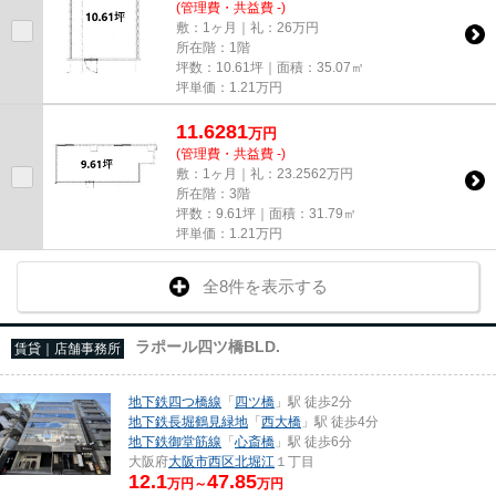
(管理費・共益費 -)
敷：1ヶ月｜礼：26万円
所在階：1階
坪数：10.61坪｜面積：35.07㎡
坪単価：
1.21
万円
11.6281
万
円
(管理費・共益費 -)
敷：1ヶ月｜礼：23.2562万円
所在階：3階
坪数：9.61坪｜面積：31.79㎡
坪単価：
1.21
万円
全8件を表示する
ラポール四ツ橋BLD.
賃貸｜店舗事務所
地下鉄四つ橋線
「
四ツ橋
」駅 徒歩2分
地下鉄長堀鶴見緑地
「
西大橋
」駅 徒歩4分
地下鉄御堂筋線
「
心斎橋
」駅 徒歩6分
大阪府
大阪市西区
北堀江
１丁目
12.1
47.85
万円～
万円