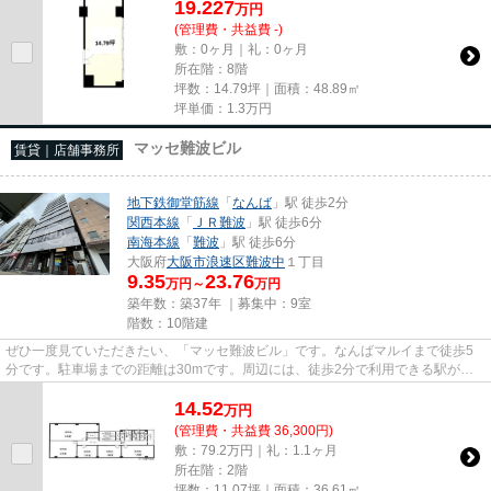
19.227
万
円
(管理費・共益費 -)
敷：0ヶ月｜礼：0ヶ月
所在階：8階
坪数：14.79坪｜面積：48.89㎡
坪単価：
1.3
万円
マッセ難波ビル
賃貸｜店舗事務所
地下鉄御堂筋線
「
なんば
」駅 徒歩2分
関西本線
「
ＪＲ難波
」駅 徒歩6分
南海本線
「
難波
」駅 徒歩6分
大阪府
大阪市浪速区
難波中
１丁目
9.35
23.76
万円～
万円
築年数：築37年 ｜募集中：
9室
階数：10階建
ぜひ一度見ていただきたい、「マッセ難波ビル」です。なんばマルイまで徒歩5
分です。駐車場までの距離は30mです。周辺には、徒歩2分で利用できる駅があ
ります。10階建てで、街並みに溶...
14.52
万
円
(管理費・共益費 36,300円)
敷：79.2万円｜礼：1.1ヶ月
所在階：2階
坪数：11.07坪｜面積：36.61㎡