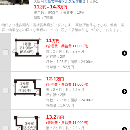
大阪府
大阪市中央区
北久宝寺町
２丁目6-1
11
14.3
万円～
万円
築年数：築53年 ｜募集中：
10室
階数：7階建
物件より徒歩圏内に当社営業店がございます。 事務所物件をはじめ、飲食・美
容・物販などの様々な業種のニーズに応じて店舗物件をご紹介しております。
尚、弊社ではおとり広告は一切...
11
万
円
(管理費・共益費 11,000円)
敷：2ヶ月｜礼：2.2ヶ月
所在階：2階
坪数：7.25坪｜面積：24.00㎡
坪単価：
1.52
万円
12.1
万
円
(管理費・共益費 11,000円)
敷：2ヶ月｜礼：2.2ヶ月
所在階：2階
坪数：7.25坪｜面積：24.00㎡
坪単価：
1.67
万円
13.2
万
円
(管理費・共益費 11,000円)
敷：2ヶ月｜礼：2.2ヶ月