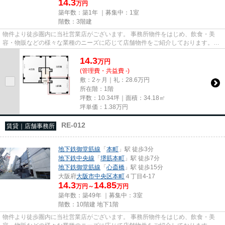
14.3
万円
築年数：築1年 ｜募集中：
1室
階数：3階建
物件より徒歩圏内に当社営業店がございます。 事務所物件をはじめ、飲食・美
容・物販などの様々な業種のニーズに応じて店舗物件をご紹介しております。
尚、弊社ではおとり広告は一切...
14.3
万
円
(管理費・共益費 -)
敷：2ヶ月｜礼：28.6万円
所在階：1階
坪数：10.34坪｜面積：34.18㎡
坪単価：
1.38
万円
RE-012
賃貸｜店舗事務所
地下鉄御堂筋線
「
本町
」駅 徒歩3分
地下鉄中央線
「
堺筋本町
」駅 徒歩7分
地下鉄御堂筋線
「
心斎橋
」駅 徒歩15分
大阪府
大阪市中央区
本町
４丁目4-17
14.3
14.85
万円～
万円
築年数：築49年 ｜募集中：
3室
階数：10階建 地下1階
物件より徒歩圏内に当社営業店がございます。 事務所物件をはじめ、飲食・美