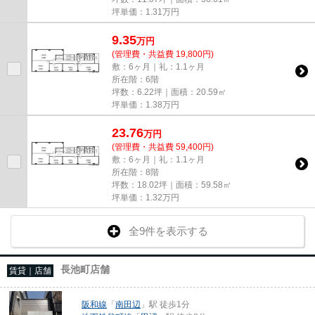
坪単価：
1.31
万円
9.35
万
円
(管理費・共益費 19,800円)
敷：6ヶ月｜礼：1.1ヶ月
所在階：6階
坪数：6.22坪｜面積：20.59㎡
坪単価：
1.38
万円
23.76
万
円
(管理費・共益費 59,400円)
敷：6ヶ月｜礼：1.1ヶ月
所在階：8階
坪数：18.02坪｜面積：59.58㎡
坪単価：
1.32
万円
全9件を表示する
長池町店舗
賃貸｜店舗
阪和線
「
南田辺
」駅 徒歩1分