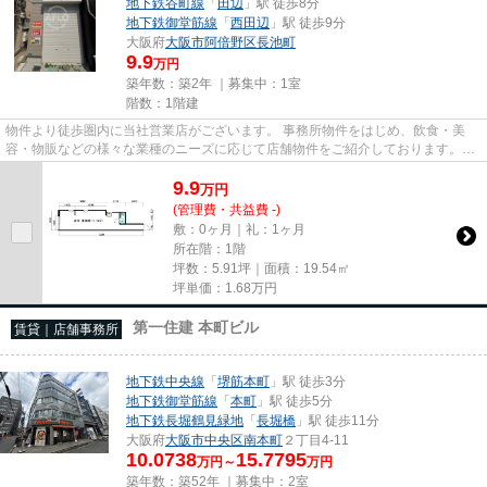
地下鉄谷町線
「
田辺
」駅 徒歩8分
地下鉄御堂筋線
「
西田辺
」駅 徒歩9分
大阪府
大阪市阿倍野区
長池町
9.9
万円
築年数：築2年 ｜募集中：
1室
階数：1階建
物件より徒歩圏内に当社営業店がございます。 事務所物件をはじめ、飲食・美
容・物販などの様々な業種のニーズに応じて店舗物件をご紹介しております。
尚、弊社ではおとり広告は一切...
9.9
万
円
(管理費・共益費 -)
敷：0ヶ月｜礼：1ヶ月
所在階：1階
坪数：5.91坪｜面積：19.54㎡
坪単価：
1.68
万円
第一住建 本町ビル
賃貸｜店舗事務所
地下鉄中央線
「
堺筋本町
」駅 徒歩3分
地下鉄御堂筋線
「
本町
」駅 徒歩5分
地下鉄長堀鶴見緑地
「
長堀橋
」駅 徒歩11分
大阪府
大阪市中央区
南本町
２丁目4-11
10.0738
15.7795
万円～
万円
築年数：築52年 ｜募集中：
2室