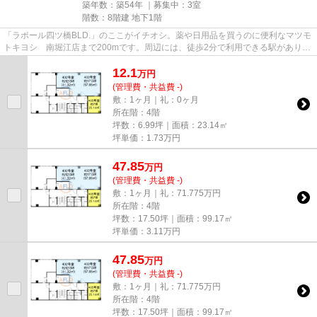
築年数：築54年 ｜募集中：
3室
階数：8階建 地下1階
「ラポール四ツ橋BLD.」のここがイチオシ。薬や日用品を買うのに便利なマツモ
トキヨシ 南堀江店まで200mです。周辺には、徒歩2分で利用できる駅がありま
す。駐車場までの距離は300mで...
12.1
万
円
(管理費・共益費 -)
敷：1ヶ月｜礼：0ヶ月
所在階：4階
坪数：6.99坪｜面積：23.14㎡
坪単価：
1.73
万円
47.85
万
円
(管理費・共益費 -)
敷：1ヶ月｜礼：71.775万円
所在階：4階
坪数：17.50坪｜面積：99.17㎡
坪単価：
3.11
万円
47.85
万
円
(管理費・共益費 -)
敷：1ヶ月｜礼：71.775万円
所在階：4階
坪数：17.50坪｜面積：99.17㎡