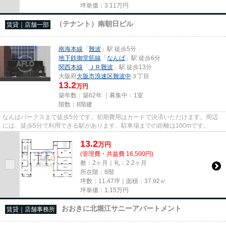
坪単価：
3.11
万円
（テナント）南朝日ビル
賃貸｜店舗一部
南海本線
「
難波
」駅 徒歩5分
地下鉄御堂筋線
「
なんば
」駅 徒歩6分
関西本線
「
ＪＲ難波
」駅 徒歩13分
大阪府
大阪市浪速区
難波中
３丁目
13.2
万円
築年数：築62年 ｜募集中：
1室
階数：8階建
なんばパークスまで徒歩5分です。初期費用はカードで決済いただけます。周辺
には、徒歩5分で利用できる駅があります。駐車場までの距離は100mです。
13.2
万
円
(管理費・共益費 16,500円)
敷：2ヶ月｜礼：2.2ヶ月
所在階：8階
坪数：11.47坪｜面積：37.92㎡
坪単価：
1.15
万円
おおきに北堀江サニーアパートメント
賃貸｜店舗事務所