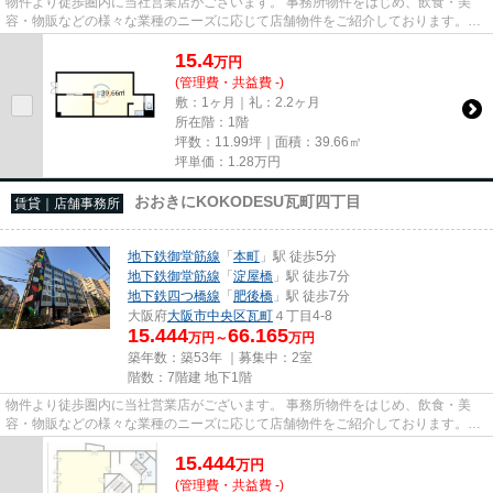
物件より徒歩圏内に当社営業店がございます。 事務所物件をはじめ、飲食・美
容・物販などの様々な業種のニーズに応じて店舗物件をご紹介しております。
尚、弊社ではおとり広告は一切...
15.4
万
円
(管理費・共益費 -)
敷：1ヶ月｜礼：2.2ヶ月
所在階：1階
坪数：11.99坪｜面積：39.66㎡
坪単価：
1.28
万円
おおきにKOKODESU瓦町四丁目
賃貸｜店舗事務所
地下鉄御堂筋線
「
本町
」駅 徒歩5分
地下鉄御堂筋線
「
淀屋橋
」駅 徒歩7分
地下鉄四つ橋線
「
肥後橋
」駅 徒歩7分
大阪府
大阪市中央区
瓦町
４丁目4-8
15.444
66.165
万円～
万円
築年数：築53年 ｜募集中：
2室
階数：7階建 地下1階
物件より徒歩圏内に当社営業店がございます。 事務所物件をはじめ、飲食・美
容・物販などの様々な業種のニーズに応じて店舗物件をご紹介しております。
尚、弊社ではおとり広告は一切...
15.444
万
円
(管理費・共益費 -)