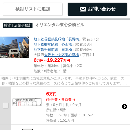
検討リストに追加
お問い合わせ
オリエンタル東心斎橋ビル
賃貸｜店舗事務所
地下鉄長堀鶴見緑地
「
長堀橋
」駅 徒歩1分
地下鉄御堂筋線
「
心斎橋
」駅 徒歩8分
地下鉄千日前線
「
日本橋
」駅 徒歩9分
大阪府
大阪市中央区
東心斎橋
１丁目4-1
6
19.227
万円～
万円
築年数：築34年 ｜募集中：
2室
階数：8階建 地下1階
物件より徒歩圏内に当社営業店がございます。 事務所物件をはじめ、飲食・美
容・物販などの様々な業種のニーズに応じて店舗物件をご紹介しております。
尚、弊社ではおとり広告は一切...
6
万
円
(管理費・共益費 -)
敷：0ヶ月｜礼：0ヶ月
所在階：5階
坪数：3.98坪｜面積：13.15㎡
坪単価：
1.51
万円