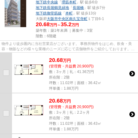
地下鉄中央線
「
堺筋本町
」駅 徒歩6分
地下鉄長堀鶴見緑地
「
長堀橋
」駅 徒歩7分
地下鉄御堂筋線
「
本町
」駅 徒歩13分
大阪府
大阪市中央区
南久宝寺町
１丁目6-1
20.68
35.2
万円～
万円
築年数：築1年未満 ｜募集中：
3室
階数：6階建
物件より徒歩圏内に当社営業店がございます。 事務所物件をはじめ、飲食・美
容・物販などの様々な業種のニーズに応じて店舗物件をご紹介しております。
尚、弊社ではおとり広告は一切...
20.68
万
円
(管理費・共益費 20,900円)
敷：3ヶ月｜礼：41.36万円
所在階：2階
坪数：11.02坪｜面積：36.42㎡
坪単価：
1.88
万円
20.68
万
円
(管理費・共益費 20,900円)
敷：3ヶ月｜礼：2.2ヶ月
所在階：2階
坪数：11.02坪｜面積：36.43㎡
坪単価：
1.88
万円