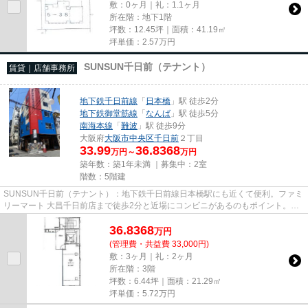
敷：0ヶ月｜礼：1.1ヶ月
所在階：地下1階
坪数：12.45坪｜面積：41.19㎡
坪単価：
2.57
万円
SUNSUN千日前（テナント）
賃貸｜店舗事務所
地下鉄千日前線
「
日本橋
」駅 徒歩2分
地下鉄御堂筋線
「
なんば
」駅 徒歩5分
南海本線
「
難波
」駅 徒歩9分
大阪府
大阪市中央区
千日前
２丁目
33.99
36.8368
万円～
万円
築年数：築1年未満 ｜募集中：
2室
階数：5階建
SUNSUN千日前（テナント）：地下鉄千日前線日本橋駅にも近くて便利。ファミ
リーマート 大昌千日前店まで徒歩2分と近場にコンビニがあるのもポイント。こ
ちらの物件にはエレベーターが...
36.8368
万
円
(管理費・共益費 33,000円)
敷：3ヶ月｜礼：2ヶ月
所在階：3階
坪数：6.44坪｜面積：21.29㎡
坪単価：
5.72
万円