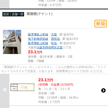
坪数：5.03坪｜面積：16.64㎡
坪単価：
4.37
万円
重陽楼(テナント)
賃貸｜店舗一部
阪堺電軌上町線
「
北畠
」駅 徒歩5分
地下鉄御堂筋線
「
西田辺
」駅 徒歩15分
阪堺電軌上町線
「
松虫
」駅 徒歩12分
大阪府
大阪市阿倍野区
北畠
１丁目
23.1
万円
築年数：築1年未満 ｜募集中：
2室
階数：7階建
「重陽楼(テナント)」のここがイチオシ。こちらの物件から208m以内に「ライフ
セントラルスクエア北畠店」があります。初期費用はカードで決済いただけま
す。令和7年築の物件となってお...
23.1
万
円
(管理費・共益費 16,500円)
敷：1ヶ月｜礼：2.2ヶ月
所在階：1階
坪数：13.56坪｜面積：44.85㎡
坪単価：
1.7
万円