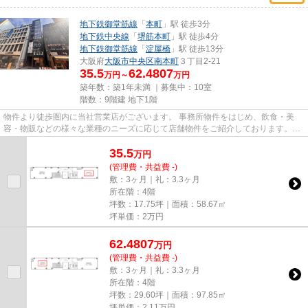
地下鉄御堂筋線
「
本町
」駅 徒歩3分
地下鉄中央線
「
堺筋本町
」駅 徒歩4分
地下鉄御堂筋線
「
淀屋橋
」駅 徒歩13分
大阪府
大阪市中央区
南本町
３丁目2-21
35.5
62.4807
万円～
万円
築年数：築1年未満 ｜募集中：
10室
階数：9階建 地下1階
物件より徒歩圏内に当社営業店がございます。 事務所物件をはじめ、飲食・美
容・物販などの様々な業種のニーズに応じて店舗物件をご紹介しております。
尚、弊社ではおとり広告は一切...
35.5
万
円
(管理費・共益費 -)
敷：3ヶ月｜礼：3.3ヶ月
所在階：4階
坪数：17.75坪｜面積：58.67㎡
坪単価：
2
万円
62.4807
万
円
(管理費・共益費 -)
敷：3ヶ月｜礼：3.3ヶ月
所在階：4階
坪数：29.60坪｜面積：97.85㎡
坪単価：
2.11
万円