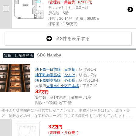
(管理費・共益費 16,500円)
敷：2ヶ月｜礼：3.3ヶ月
所在階：5階
坪数：20.14坪｜面積：66.60㎡
坪単価：
1.58
万円
全8件を表示する
SDC Namba
賃貸｜店舗事務所
地下鉄千日前線
「
日本橋
」駅 徒歩1分
地下鉄御堂筋線
「
なんば
」駅 徒歩7分
地下鉄御堂筋線
「
心斎橋
」駅 徒歩18分
大阪府
大阪市中央区
日本橋
１丁目7-19
32
万円
築年数：築1年未満 ｜募集中：
1室
階数：10階建 地下1階
物件より徒歩圏内に当社営業店がございます。 事務所物件をはじめ、飲食・美
容・物販などの様々な業種のニーズに応じて店舗物件をご紹介しております。
尚、弊社ではおとり広告は一切...
32
万
円
(管理費・共益費 -)