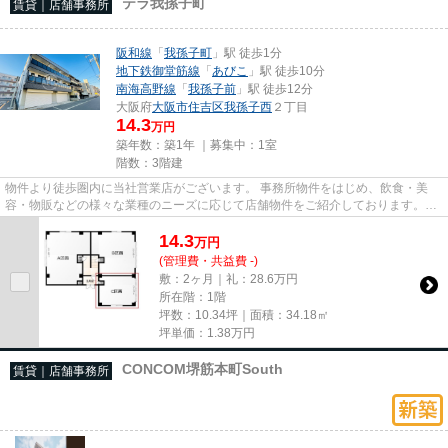
テラ我孫子町
賃貸｜店舗事務所
阪和線
「
我孫子町
」駅 徒歩1分
地下鉄御堂筋線
「
あびこ
」駅 徒歩10分
南海高野線
「
我孫子前
」駅 徒歩12分
大阪府
大阪市住吉区
我孫子西
２丁目
14.3
万円
築年数：築1年 ｜募集中：
1室
階数：3階建
物件より徒歩圏内に当社営業店がございます。 事務所物件をはじめ、飲食・美
容・物販などの様々な業種のニーズに応じて店舗物件をご紹介しております。
尚、弊社ではおとり広告は一切...
14.3
万
円
(管理費・共益費 -)
敷：2ヶ月｜礼：28.6万円
所在階：1階
坪数：10.34坪｜面積：34.18㎡
坪単価：
1.38
万円
CONCOM堺筋本町South
賃貸｜店舗事務所