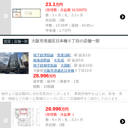
23.1
万
円
(管理費・共益費 16,500円)
敷：1ヶ月｜礼：2.2ヶ月
所在階：1階
坪数：13.56坪｜面積：44.85㎡
坪単価：
1.7
万円
大阪市浪速区日本橋５丁目の店舗一部
賃貸｜店舗一部
地下鉄堺筋線
「
恵美須町
」駅 徒歩1分
南海高野線
「
今宮戎
」駅 徒歩5分
地下鉄御堂筋線
「
大国町
」駅 徒歩10分
大阪府
大阪市浪速区
日本橋
５丁目13-6
28.996
万円
築年数：築3年 ｜募集中：
1室
階数：15階建
物件より徒歩圏内に当社営業店がございます。 事務所物件をはじめ、飲食・美
容・物販などの様々な業種のニーズに応じて店舗物件をご紹介しております。
尚、弊社ではおとり広告は一切...
28.996
万
円
(管理費・共益費 -)
敷：6ヶ月｜礼：3.3ヶ月
所在階：1階