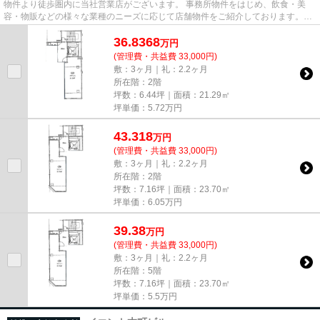
物件より徒歩圏内に当社営業店がございます。 事務所物件をはじめ、飲食・美
容・物販などの様々な業種のニーズに応じて店舗物件をご紹介しております。
尚、弊社ではおとり広告は一切...
36.8368
万
円
(管理費・共益費 33,000円)
敷：3ヶ月｜礼：2.2ヶ月
所在階：2階
坪数：6.44坪｜面積：21.29㎡
坪単価：
5.72
万円
43.318
万
円
(管理費・共益費 33,000円)
敷：3ヶ月｜礼：2.2ヶ月
所在階：2階
坪数：7.16坪｜面積：23.70㎡
坪単価：
6.05
万円
39.38
万
円
(管理費・共益費 33,000円)
敷：3ヶ月｜礼：2.2ヶ月
所在階：5階
坪数：7.16坪｜面積：23.70㎡
坪単価：
5.5
万円