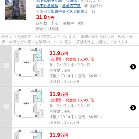
地下鉄御堂筋線
「
心斎橋
」駅 徒歩17分
地下鉄谷町線
「
谷町四丁目
」駅 徒歩7分
大阪府
大阪市中央区
久太郎町
１丁目
31.9
万円
築年数：予定 ｜募集中：
8室
階数：11階建
物件より徒歩圏内に当社営業店がございます。 事務所物件をはじめ、飲食・美
容・物販などの様々な業種のニーズに応じて店舗物件をご紹介しております。
尚、弊社ではおとり広告は一切...
31.9
万
円
(管理費・共益費 16,500円)
敷：2ヶ月｜礼：3.3ヶ月
所在階：3階
坪数：20.14坪｜面積：66.60㎡
坪単価：
1.58
万円
31.9
万
円
(管理費・共益費 16,500円)
敷：2ヶ月｜礼：3.3ヶ月
所在階：4階
坪数：20.14坪｜面積：66.60㎡
坪単価：
1.58
万円
31.9
万
円