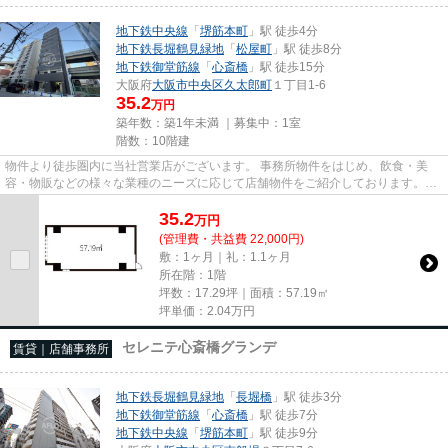
地下鉄中央線
「
堺筋本町
」駅 徒歩4分
地下鉄長堀鶴見緑地
「
松屋町
」駅 徒歩8分
地下鉄御堂筋線
「
心斎橋
」駅 徒歩15分
大阪府
大阪市中央区
久太郎町
１丁目1-6
35.2
万円
築年数：築1年未満 ｜募集中：
1室
階数：10階建
物件より徒歩圏内に当社営業店がございます。 事務所物件をはじめ、飲食・美
容・物販などの様々な業種のニーズに応じて店舗物件をご紹介しております。
尚、弊社ではおとり広告は一切...
35.2
万
円
(管理費・共益費 22,000円)
敷：1ヶ月｜礼：1.1ヶ月
所在階：1階
坪数：17.29坪｜面積：57.19㎡
坪単価：
2.04
万円
セレニテ心斎橋グランデ
賃貸｜店舗事務所
地下鉄長堀鶴見緑地
「
長堀橋
」駅 徒歩3分
地下鉄御堂筋線
「
心斎橋
」駅 徒歩7分
地下鉄中央線
「
堺筋本町
」駅 徒歩9分