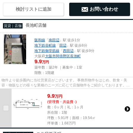
検討リストに追加
お問い合わせ
長池町店舗
賃貸｜店舗
阪和線
「
南田辺
」駅 徒歩1分
地下鉄谷町線
「
田辺
」駅 徒歩8分
地下鉄御堂筋線
「
西田辺
」駅 徒歩9分
大阪府
大阪市阿倍野区
長池町
9.9
万円
築年数：築2年 ｜募集中：
1室
階数：1階建
物件より徒歩圏内に当社営業店がございます。 事務所物件をはじめ、飲食・美
容・物販などの様々な業種のニーズに応じて店舗物件をご紹介しております。
尚、弊社ではおとり広告は一切...
9.9
万
円
(管理費・共益費 -)
敷：0ヶ月｜礼：1ヶ月
所在階：1階
坪数：5.91坪｜面積：19.54㎡
坪単価：
1.68
万円