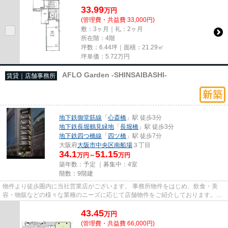
33.99
万
円
(管理費・共益費 33,000円)
敷：3ヶ月｜礼：2ヶ月
所在階：4階
坪数：6.44坪｜面積：21.29㎡
坪単価：
5.72
万円
AFLO Garden -SHINSAIBASHI-
賃貸｜店舗事務所
地下鉄御堂筋線
「
心斎橋
」駅 徒歩3分
地下鉄長堀鶴見緑地
「
長堀橋
」駅 徒歩3分
地下鉄四つ橋線
「
四ツ橋
」駅 徒歩7分
大阪府
大阪市中央区
南船場
３丁目
34.1
51.15
万円～
万円
築年数：予定 ｜募集中：
4室
階数：9階建
物件より徒歩圏内に当社営業店がございます。 事務所物件をはじめ、飲食・美
容・物販などの様々な業種のニーズに応じて店舗物件をご紹介しております。
尚、弊社ではおとり広告は一切...
43.45
万
円
(管理費・共益費 66,000円)