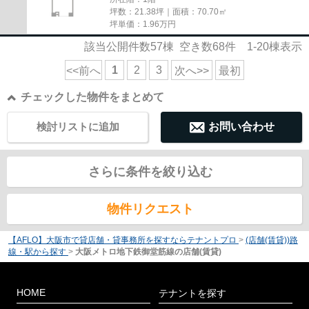
坪数：21.38坪｜面積：70.70㎡
坪単価：
1.96
万円
該当公開件数
57
棟 空き数
68
件
1-20
棟表示
1
2
3
<<前へ
次へ>>
最初
チェックした物件をまとめて
検討リストに追加
お問い合わせ
さらに条件を絞り込む
物件リクエスト
【AFLO】大阪市で貸店舗・貸事務所を探すならテナントプロ
>
(店舗(賃貸))路
線・駅から探す
>
大阪メトロ地下鉄御堂筋線の店舗(賃貸)
HOME
テナントを探す