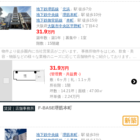
地下鉄堺筋線
「
北浜
」駅 徒歩7分
地下鉄中央線
「
堺筋本町
」駅 徒歩10分
地下鉄御堂筋線
「
本町
」駅 徒歩15分
大阪府
大阪市中央区
平野町
１丁目4-2
31.9
万円
築年数：築1年 ｜募集中：
1室
階数：15階建
物件より徒歩圏内に当社営業店がございます。 事務所物件をはじめ、飲食・美
容・物販などの様々な業種のニーズに応じて店舗物件をご紹介しております。
尚、弊社ではおとり広告は一切...
31.9
万
円
(管理費・共益費 -)
敷：6ヶ月｜礼：1.1ヶ月
所在階：1階
坪数：14.21坪｜面積：47.00㎡
坪単価：
2.24
万円
F-BASE堺筋本町
賃貸｜店舗事務所
地下鉄中央線
「
堺筋本町
」駅 徒歩3分