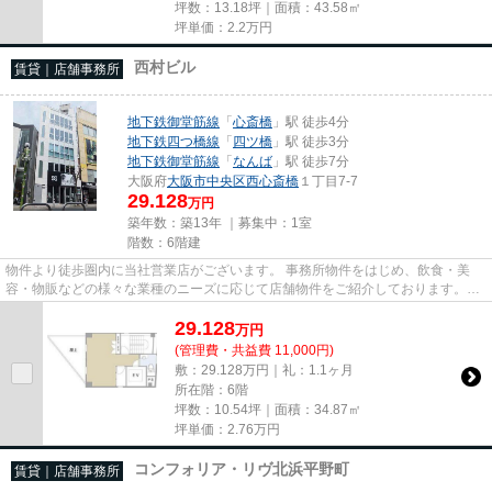
坪数：13.18坪｜面積：43.58㎡
坪単価：
2.2
万円
西村ビル
賃貸｜店舗事務所
地下鉄御堂筋線
「
心斎橋
」駅 徒歩4分
地下鉄四つ橋線
「
四ツ橋
」駅 徒歩3分
地下鉄御堂筋線
「
なんば
」駅 徒歩7分
大阪府
大阪市中央区
西心斎橋
１丁目7-7
29.128
万円
築年数：築13年 ｜募集中：
1室
階数：6階建
物件より徒歩圏内に当社営業店がございます。 事務所物件をはじめ、飲食・美
容・物販などの様々な業種のニーズに応じて店舗物件をご紹介しております。
尚、弊社ではおとり広告は一切...
29.128
万
円
(管理費・共益費 11,000円)
敷：29.128万円｜礼：1.1ヶ月
所在階：6階
坪数：10.54坪｜面積：34.87㎡
坪単価：
2.76
万円
コンフォリア・リヴ北浜平野町
賃貸｜店舗事務所