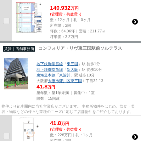
140.932
万
円
(管理費・共益費 -)
敷：12ヶ月｜礼：0ヶ月
所在階：2階
坪数：64.06坪｜面積：211.77㎡
坪単価：
3.3
万円
コンフォリア・リヴ東三国駅前ソルテラス
賃貸｜店舗事務所
地下鉄御堂筋線
「
東三国
」駅 徒歩1分
地下鉄御堂筋線
「
新大阪
」駅 徒歩10分
東海道本線
「
東淀川
」駅 徒歩10分
大阪府
大阪市淀川区
東三国
１丁目32-13
41.8
万円
築年数：築1年未満 ｜募集中：
1室
階数：15階建
物件より徒歩圏内に当社営業店がございます。 事務所物件をはじめ、飲食・美
容・物販などの様々な業種のニーズに応じて店舗物件をご紹介しております。
尚、弊社ではおとり広告は一切...
41.8
万
円
(管理費・共益費 -)
敷：228万円｜礼：1ヶ月
所在階：1階