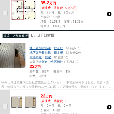
35.2
万
円
(管理費・共益費 20,900円)
敷：3ヶ月｜礼：2.2ヶ月
所在階：5-6階
坪数：21.58坪｜面積：71.33㎡
坪単価：
1.63
万円
Land千日前横丁
賃貸｜店舗事務所
地下鉄御堂筋線
「
なんば
」駅 徒歩1分
地下鉄千日前線
「
日本橋
」駅 徒歩2分
南海本線
「
難波
」駅 徒歩6分
大阪府
大阪市中央区
難波
１丁目3-12
22
万円
築年数：築1年 ｜募集中：
1室
階数：2階建
物件より徒歩圏内に当社営業店がございます。 事務所物件をはじめ、飲食・美
容・物販などの様々な業種のニーズに応じて店舗物件をご紹介しております。
尚、弊社ではおとり広告は一切...
22
万
円
(管理費・共益費 -)
敷：0ヶ月｜礼：0ヶ月
所在階：1-2階