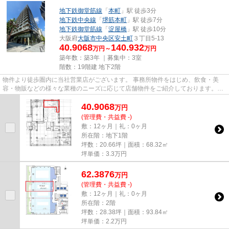
地下鉄御堂筋線
「
本町
」駅 徒歩3分
地下鉄中央線
「
堺筋本町
」駅 徒歩7分
地下鉄御堂筋線
「
淀屋橋
」駅 徒歩10分
大阪府
大阪市中央区
安土町
３丁目5-13
40.9068
140.932
万円～
万円
築年数：築3年 ｜募集中：
3室
階数：19階建 地下2階
物件より徒歩圏内に当社営業店がございます。 事務所物件をはじめ、飲食・美
容・物販などの様々な業種のニーズに応じて店舗物件をご紹介しております。
尚、弊社ではおとり広告は一切...
40.9068
万
円
(管理費・共益費 -)
敷：12ヶ月｜礼：0ヶ月
所在階：地下1階
坪数：20.66坪｜面積：68.32㎡
坪単価：
3.3
万円
62.3876
万
円
(管理費・共益費 -)
敷：12ヶ月｜礼：0ヶ月
所在階：2階
坪数：28.38坪｜面積：93.84㎡
坪単価：
2.2
万円