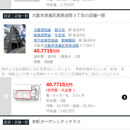
坪単価：
1.75
万円
大阪市浪速区恵美須西３丁目の店舗一部
賃貸｜店舗一部
大阪環状線
「
新今宮
」駅 徒歩6分
南海高野線
「
今宮戎
」駅 徒歩4分
地下鉄御堂筋線
「
動物園前
」駅 徒歩6分
大阪府
大阪市浪速区
恵美須西
３丁目8-7
40.7715
万円
築年数：築3年 ｜募集中：
1室
階数：9階建
物件より徒歩圏内に当社営業店がございます。 事務所物件をはじめ、飲食・美
容・物販などの様々な業種のニーズに応じて店舗物件をご紹介しております。
尚、弊社ではおとり広告は一切...
40.7715
万
円
(管理費・共益費 -)
敷：6ヶ月｜礼：3.3ヶ月
所在階：1階
坪数：24.70坪｜面積：81.68㎡
坪単価：
1.65
万円
本町ガーデンシティテラス
賃貸｜店舗一部