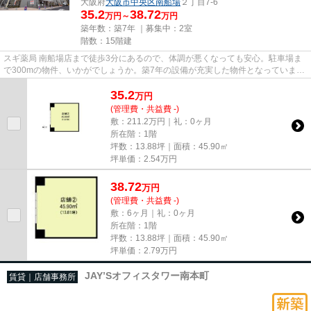
大阪府
大阪市中央区
南船場
２丁目7-6
35.2
38.72
万円～
万円
築年数：築7年 ｜募集中：
2室
階数：15階建
スギ薬局 南船場店まで徒歩3分にあるので、体調が悪くなっても安心。駐車場ま
で300mの物件、いかがでしょうか。築7年の設備が充実した物件となっていま
す。徒歩3分で駅にアクセスでき...
35.2
万
円
(管理費・共益費 -)
敷：211.2万円｜礼：0ヶ月
所在階：1階
坪数：13.88坪｜面積：45.90㎡
坪単価：
2.54
万円
38.72
万
円
(管理費・共益費 -)
敷：6ヶ月｜礼：0ヶ月
所在階：1階
坪数：13.88坪｜面積：45.90㎡
坪単価：
2.79
万円
JAY’Sオフィスタワー南本町
賃貸｜店舗事務所