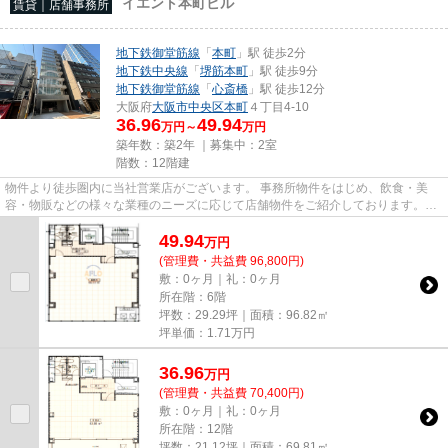
イエント本町ビル
賃貸｜店舗事務所
地下鉄御堂筋線
「
本町
」駅 徒歩2分
地下鉄中央線
「
堺筋本町
」駅 徒歩9分
地下鉄御堂筋線
「
心斎橋
」駅 徒歩12分
大阪府
大阪市中央区
本町
４丁目4-10
36.96
49.94
万円～
万円
築年数：築2年 ｜募集中：
2室
階数：12階建
物件より徒歩圏内に当社営業店がございます。 事務所物件をはじめ、飲食・美
容・物販などの様々な業種のニーズに応じて店舗物件をご紹介しております。
尚、弊社ではおとり広告は一切...
49.94
万
円
(管理費・共益費 96,800円)
敷：0ヶ月｜礼：0ヶ月
所在階：6階
坪数：29.29坪｜面積：96.82㎡
坪単価：
1.71
万円
36.96
万
円
(管理費・共益費 70,400円)
敷：0ヶ月｜礼：0ヶ月
所在階：12階
坪数：21.12坪｜面積：69.81㎡