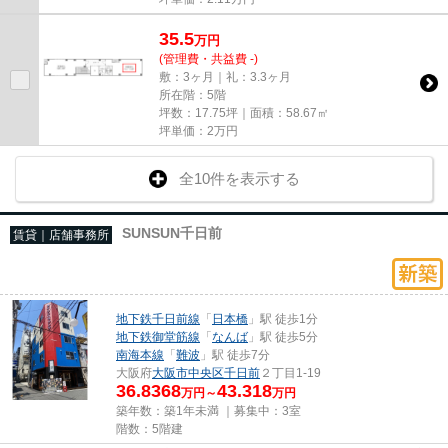
35.5
万
円
(管理費・共益費 -)
敷：3ヶ月｜礼：3.3ヶ月
所在階：5階
坪数：17.75坪｜面積：58.67㎡
坪単価：
2
万円
全10件を表示する
SUNSUN千日前
賃貸｜店舗事務所
地下鉄千日前線
「
日本橋
」駅 徒歩1分
地下鉄御堂筋線
「
なんば
」駅 徒歩5分
南海本線
「
難波
」駅 徒歩7分
大阪府
大阪市中央区
千日前
２丁目1-19
36.8368
43.318
万円～
万円
築年数：築1年未満 ｜募集中：
3室
階数：5階建