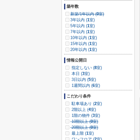
築年数
新築/1年以内 (
0
室)
3年以内 (
1
室)
5年以内 (
1
室)
7年以内 (
1
室)
10年以内 (
1
室)
15年以内 (
1
室)
20年以内 (
1
室)
情報公開日
指定しない (
8
室)
本日 (
3
室)
3日以内 (
5
室)
1週間以内 (
6
室)
こだわり条件
駐車場あり (
2
室)
2階以上 (
4
室)
1階の物件 (
3
室)
10階以上 (
0
室)
20階以上 (
0
室)
最上階 (
1
室)
ワンフロア (
2
室)