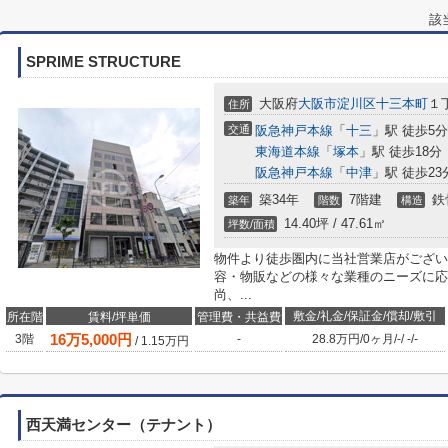
該
SPRIME STRUCTURE
大阪府
大阪市淀川区
十三本町
１
住所
交通
阪急神戸本線
「
十三
」駅 徒歩5分
東海道本線
「
塚本
」駅 徒歩18分
阪急神戸本線
「
中津
」駅 徒歩23
築34年
7階建
鉄
築年
階数
構造
14.40坪 / 47.61㎡
坪数/面積
物件より徒歩圏内に当社営業店がござい
容・物販などの様々な業種のニーズに応
尚、...
敷金/礼金/保証金/償却/敷引
所在階
賃料/坪単価
管理費・共益費
16
万
5,000
円
3階
-
28.8万円
/
0ヶ月
/
-
/
-
/
-
/
1.15
万円
西天満センター（テナント）