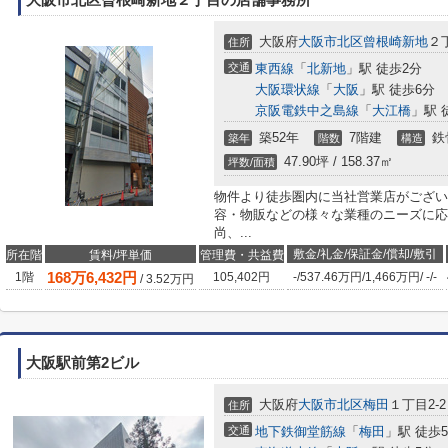
大阪市北区曾根崎新地２丁目の店舗事務所
大阪府
大阪市北区
曾根崎新地
２丁
住所
交通
東西線
「
北新地
」駅 徒歩2分
大阪環状線
「
大阪
」駅 徒歩6分
京阪電鉄中之島線
「
大江橋
」駅 
築52年
7階建
鉄
築年
階数
構造
47.90坪 / 158.37㎡
坪数/面積
物件より徒歩圏内に当社営業店がござい
容・物販などの様々な業種のニーズに応
尚、...
敷金/礼金/保証金/償却/敷引
所在階
賃料/坪単価
管理費・共益費
168
万
6,432
円
1階
105,402円
-
/
537.46万円
/
1,466万円
/
-
/
-
/
3.52
万円
大阪駅前第2ビル
大阪府
大阪市北区
梅田
１丁目2-2
住所
交通
地下鉄御堂筋線
「
梅田
」駅 徒歩