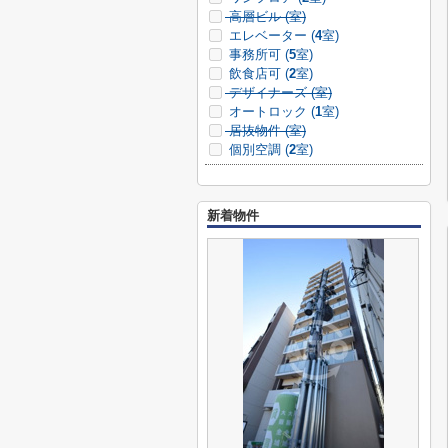
高層ビル (
室)
エレベーター (
4
室)
事務所可 (
5
室)
飲食店可 (
2
室)
デザイナーズ (
室)
オートロック (
1
室)
居抜物件 (
室)
個別空調 (
2
室)
新着物件