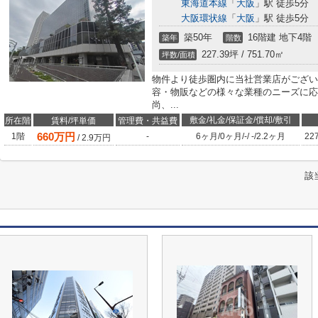
東海道本線
「
大阪
」駅 徒歩5分
大阪環状線
「
大阪
」駅 徒歩5分
築50年
16階建 地下4階
築年
階数
227.39坪 / 751.70㎡
坪数/面積
物件より徒歩圏内に当社営業店がござい
容・物販などの様々な業種のニーズに応
尚、...
敷金/礼金/保証金/償却/敷引
所在階
賃料/坪単価
管理費・共益費
660
万円
1階
-
6ヶ月
/
0ヶ月
/
-
/
-
/
2.2ヶ月
22
/
2.9
万円
該