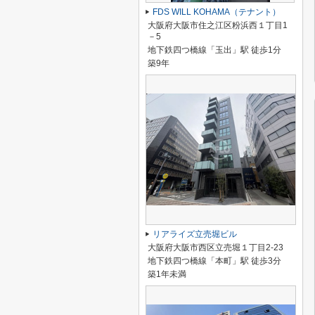
FDS WILL KOHAMA（テナント）
大阪府大阪市住之江区粉浜西１丁目1
－5
地下鉄四つ橋線「玉出」駅 徒歩1分
築9年
リアライズ立売堀ビル
大阪府大阪市西区立売堀１丁目2-23
地下鉄四つ橋線「本町」駅 徒歩3分
築1年未満