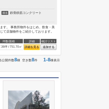
鉄骨鉄筋コンクリート
構造
ます。 事務所物件をはじめ、飲食・美
じて店舗物件をご紹介しております。
坪数/面積
詳細
検討リスト
7.39坪 / 751.70㎡
詳細を見る
追加する
8
8
1-8
当公開件数
棟 空き数
件
棟表示