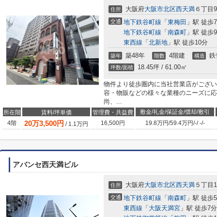
大阪府
大阪市北区
西天満
６丁目9-
住所
交通
地下鉄谷町線
「
東梅田
」駅 徒歩
地下鉄谷町線
「
南森町
」駅 徒歩
東西線
「
北新地
」駅 徒歩10分
築48年
4階建
鉄
築年
階数
構造
18.45坪 / 61.00㎡
坪数/面積
物件より徒歩圏内に当社営業店がござい
容・物販などの様々な業種のニーズに応
尚、...
敷金/礼金/保証金/償却/敷引
所在階
賃料/坪単価
管理費・共益費
20
万
3,500
円
4階
16,500円
19.8万円
/
59.4万円
/
-
/
-
/
-
/
1.1
万円
アバンセ西天満ビル
大阪府
大阪市北区
西天満
５丁目15
住所
交通
地下鉄谷町線
「
南森町
」駅 徒歩
東西線
「
大阪天満宮
」駅 徒歩7分