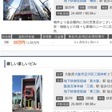
地下鉄御堂筋線
「
梅田
」駅 徒歩1
築25年
10階建
築年
階数
構造
24.48坪 / 80.94㎡
坪数/面積
物件より徒歩圏内に当社営業店がござい
容・物販などの様々な業種のニーズに応
尚、...
敷金/礼金/保証金/償却/敷引
所在階
賃料/坪単価
管理費・共益費
33
万円
2階
-
1ヶ月
/
3.3ヶ月
/
-
/
-
/
-
2
/
1.35
万円
嬉しい楽しいビル
大阪府
大阪市淀川区
三国本町
２丁
住所
交通
地下鉄御堂筋線
「
新大阪
」駅 徒
阪急宝塚本線
「
三国
」駅 徒歩11
地下鉄御堂筋線
「
東三国
」駅 徒
築2年
1階建
鉄筋
築年
階数
構造
26.88坪 / 88.88㎡
坪数/面積