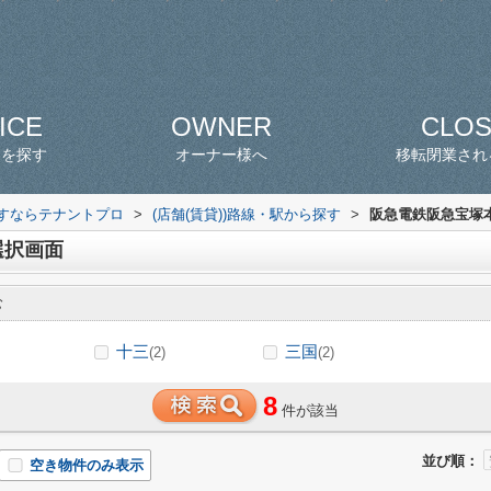
ICE
OWNER
CLO
スを探す
オーナー様へ
移転閉業され
探すならテナントプロ
>
(店舗(賃貸))路線・駅から探す
>
阪急電鉄阪急宝塚本
選択画面
む
十三
三国
(2)
(2)
8
件が該当
並び順：
空き物件のみ表示