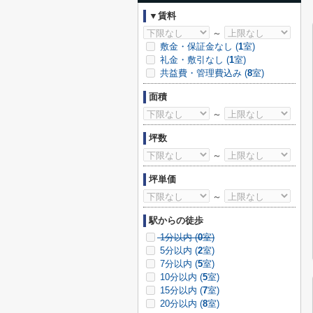
▼賃料
～
敷金・保証金なし (
1
室)
礼金・敷引なし (
1
室)
共益費・管理費込み (
8
室)
面積
～
坪数
～
坪単価
～
駅からの徒歩
1分以内 (
0
室)
5分以内 (
2
室)
7分以内 (
5
室)
10分以内 (
5
室)
15分以内 (
7
室)
20分以内 (
8
室)