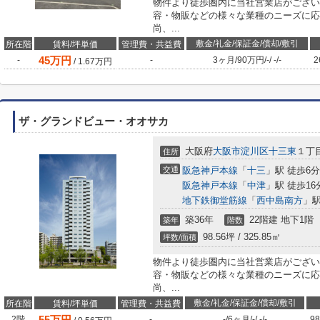
物件より徒歩圏内に当社営業店がござい
容・物販などの様々な業種のニーズに応
尚、...
敷金/礼金/保証金/償却/敷引
所在階
賃料/坪単価
管理費・共益費
45
万円
-
-
3ヶ月
/
90万円
/
-
/
-
/
-
2
/
1.67
万円
ザ・グランドビュー・オオサカ
大阪府
大阪市淀川区
十三東
１丁目
住所
交通
阪急神戸本線
「
十三
」駅 徒歩6分
阪急神戸本線
「
中津
」駅 徒歩16
地下鉄御堂筋線
「
西中島南方
」駅
築36年
22階建 地下1階
築年
階数
98.56坪 / 325.85㎡
坪数/面積
物件より徒歩圏内に当社営業店がござい
容・物販などの様々な業種のニーズに応
尚、...
敷金/礼金/保証金/償却/敷引
所在階
賃料/坪単価
管理費・共益費
55
万円
2階
-
-
/
6ヶ月
/
-
/
-
/
-
98