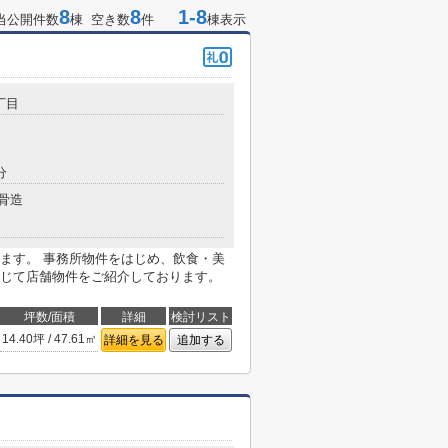
8
8
1-8
当公開件数
棟 空き数
件
棟表示
丁目
分
骨造
ます。 事務所物件をはじめ、飲食・美
じて店舗物件をご紹介しております。
坪数/面積
詳細
検討リスト
14.40坪 / 47.61㎡
詳細を見る
追加する