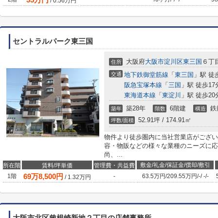
/
0.56
万円
セントラルパーク東三国
大阪府
大阪市淀川区
東三国
６丁目
住所
交通
地下鉄御堂筋線
「
東三国
」駅 徒
阪急宝塚本線
「
三国
」駅 徒歩17
東海道本線
「
東淀川
」駅 徒歩20
築28年
6階建
鉄
築年
階数
構造
52.91坪 / 174.91㎡
坪数/面積
物件より徒歩圏内に当社営業店がござい
容・物販などの様々な業種のニーズに応
尚、...
敷金/礼金/保証金/償却/敷引
所在階
賃料/坪単価
管理費・共益費
69
万
8,500
円
1階
-
63.5万円
/
209.55万円
/
-
/
-
/
-
/
1.32
万円