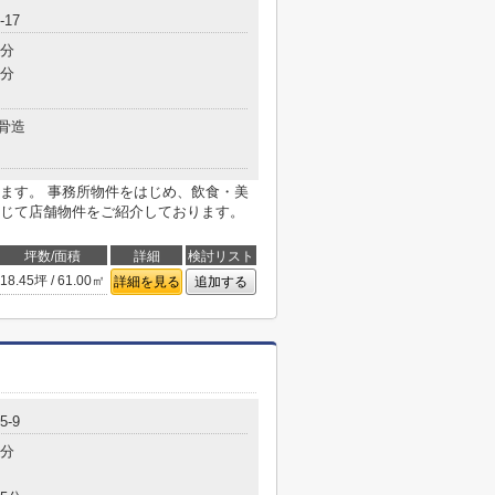
17
7分
9分
骨造
ます。 事務所物件をはじめ、飲食・美
じて店舗物件をご紹介しております。
坪数/面積
詳細
検討リスト
18.45坪 / 61.00㎡
詳細を見る
追加する
-9
5分