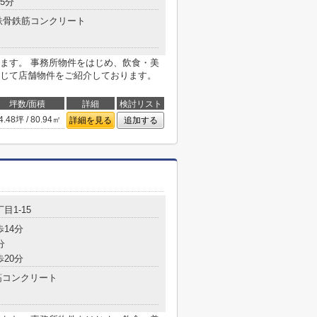
5分
鉄骨鉄筋コンクリート
ます。 事務所物件をはじめ、飲食・美
じて店舗物件をご紹介しております。
坪数/面積
詳細
検討リスト
4.48坪 / 80.94㎡
詳細を見る
追加する
目1-15
歩14分
分
歩20分
コンクリート