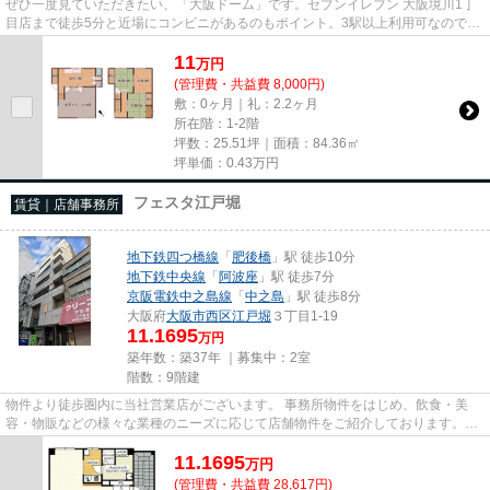
ぜひ一度見ていただきたい、「大阪ドーム」です。セブンイレブン 大阪境川1丁
目店まで徒歩5分と近場にコンビニがあるのもポイント。3駅以上利用可なので電
車での移動が便利です。駐車...
11
万
円
(管理費・共益費 8,000円)
敷：0ヶ月｜礼：2.2ヶ月
所在階：1-2階
坪数：25.51坪｜面積：84.36㎡
坪単価：
0.43
万円
フェスタ江戸堀
賃貸｜店舗事務所
地下鉄四つ橋線
「
肥後橋
」駅 徒歩10分
地下鉄中央線
「
阿波座
」駅 徒歩7分
京阪電鉄中之島線
「
中之島
」駅 徒歩8分
大阪府
大阪市西区
江戸堀
３丁目1-19
11.1695
万円
築年数：築37年 ｜募集中：
2室
階数：9階建
物件より徒歩圏内に当社営業店がございます。 事務所物件をはじめ、飲食・美
容・物販などの様々な業種のニーズに応じて店舗物件をご紹介しております。
尚、弊社ではおとり広告は一切...
11.1695
万
円
(管理費・共益費 28,617円)