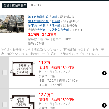
RE-017
賃貸｜店舗事務所
地下鉄御堂筋線
「
本町
」駅 徒歩7分
地下鉄御堂筋線
「
心斎橋
」駅 徒歩10分
地下鉄中央線
「
堺筋本町
」駅 徒歩5分
大阪府
大阪市中央区
北久宝寺町
２丁目6-1
11
14.3
万円～
万円
築年数：築53年 ｜募集中：
10室
階数：7階建
物件より徒歩圏内に当社営業店がございます。 事務所物件をはじめ、飲食・美
容・物販などの様々な業種のニーズに応じて店舗物件をご紹介しております。
尚、弊社ではおとり広告は一切...
11
万
円
(管理費・共益費 11,000円)
敷：2ヶ月｜礼：2.2ヶ月
所在階：2階
坪数：7.25坪｜面積：24.00㎡
坪単価：
1.52
万円
12.1
万
円
(管理費・共益費 11,000円)
敷：2ヶ月｜礼：2.2ヶ月
所在階：2階