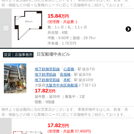
容・物販などの様々な業種のニーズに応じて店舗物件をご紹介しております。
尚、弊社ではおとり広告は一切...
15.84
万
円
(管理費・共益費 -)
敷：1ヶ月｜礼：1.1ヶ月
所在階：6階
坪数：9.00坪｜面積：29.76㎡
坪単価：
1.76
万円
日宝船場中央ビル
賃貸｜店舗事務所
地下鉄御堂筋線
「
心斎橋
」駅 徒歩7分
地下鉄堺筋線
「
長堀橋
」駅 徒歩3分
地下鉄御堂筋線
「
本町
」駅 徒歩10分
大阪府
大阪市中央区
南船場
２丁目7-13
17.82
万円
築年数：築36年 ｜募集中：
1室
階数：9階建
物件より徒歩圏内に当社営業店がございます。 事務所物件をはじめ、飲食・美
容・物販などの様々な業種のニーズに応じて店舗物件をご紹介しております。
尚、弊社ではおとり広告は一切...
17.82
万
円
(管理費・共益費 37,400円)