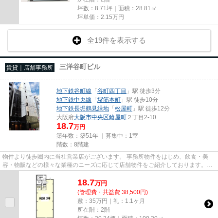
坪数：8.71坪｜面積：28.81㎡
坪単価：
2.15
万円
全19件を表示する
三洋谷町ビル
賃貸｜店舗事務所
地下鉄谷町線
「
谷町四丁目
」駅 徒歩3分
地下鉄中央線
「
堺筋本町
」駅 徒歩10分
地下鉄長堀鶴見緑地
「
松屋町
」駅 徒歩12分
大阪府
大阪市中央区
鎗屋町
２丁目2-10
18.7
万円
築年数：築51年 ｜募集中：
1室
階数：8階建
物件より徒歩圏内に当社営業店がございます。 事務所物件をはじめ、飲食・美
容・物販などの様々な業種のニーズに応じて店舗物件をご紹介しております。
尚、弊社ではおとり広告は一切...
18.7
万
円
(管理費・共益費 38,500円)
敷：35万円｜礼：1.1ヶ月
所在階：2階