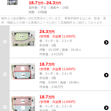
18.7
24.3
万円～
万円
築年数：予定 ｜募集中：
19室
階数：10階建
物件より徒歩圏内に当社営業店がございます。 事務所物件をはじめ、飲食・美
容・物販などの様々な業種のニーズに応じて店舗物件をご紹介しております。
尚、弊社ではおとり広告は一切...
24.3
万
円
(管理費・共益費 11,000円)
敷：3ヶ月｜礼：2.2ヶ月
所在階：1階
坪数：10.10坪｜面積：33.42㎡
坪単価：
2.41
万円
18.7
万
円
(管理費・共益費 11,000円)
敷：3ヶ月｜礼：2.2ヶ月
所在階：2階
坪数：9.06坪｜面積：29.98㎡
坪単価：
2.06
万円
18.7
万
円
(管理費・共益費 11,000円)
敷：3ヶ月｜礼：2.2ヶ月
所在階：2階