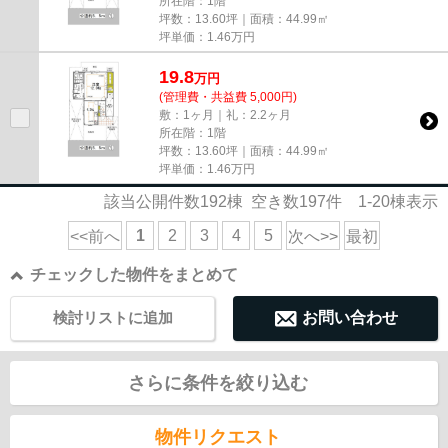
所在階：1階
坪数：13.60坪｜面積：44.99㎡
坪単価：
1.46
万円
19.8
万
円
(管理費・共益費 5,000円)
敷：1ヶ月｜礼：2.2ヶ月
所在階：1階
坪数：13.60坪｜面積：44.99㎡
坪単価：
1.46
万円
該当公開件数
192
棟 空き数
197
件
1-20
棟表示
1
2
3
4
5
<<前へ
次へ>>
最初
チェックした物件をまとめて
検討リストに追加
お問い合わせ
さらに条件を絞り込む
物件リクエスト