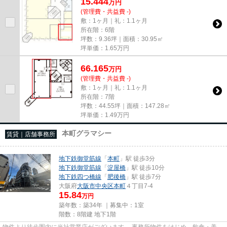
15.444
万
円
(管理費・共益費 -)
敷：1ヶ月｜礼：1.1ヶ月
所在階：6階
坪数：9.36坪｜面積：30.95㎡
坪単価：
1.65
万円
66.165
万
円
(管理費・共益費 -)
敷：1ヶ月｜礼：1.1ヶ月
所在階：7階
坪数：44.55坪｜面積：147.28㎡
坪単価：
1.49
万円
本町グラマシー
賃貸｜店舗事務所
地下鉄御堂筋線
「
本町
」駅 徒歩3分
地下鉄御堂筋線
「
淀屋橋
」駅 徒歩10分
地下鉄四つ橋線
「
肥後橋
」駅 徒歩7分
大阪府
大阪市中央区
本町
４丁目7-4
15.84
万円
築年数：築34年 ｜募集中：
1室
階数：8階建 地下1階
物件より徒歩圏内に当社営業店がございます。 事務所物件をはじめ、飲食・美