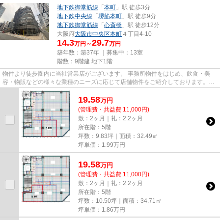
地下鉄御堂筋線
「
本町
」駅 徒歩3分
地下鉄中央線
「
堺筋本町
」駅 徒歩9分
地下鉄御堂筋線
「
心斎橋
」駅 徒歩12分
大阪府
大阪市中央区
本町
４丁目4-10
14.3
29.7
万円～
万円
築年数：築37年 ｜募集中：
13室
階数：9階建 地下1階
物件より徒歩圏内に当社営業店がございます。 事務所物件をはじめ、飲食・美
容・物販などの様々な業種のニーズに応じて店舗物件をご紹介しております。
尚、弊社ではおとり広告は一切...
19.58
万
円
(管理費・共益費 11,000円)
敷：2ヶ月｜礼：2.2ヶ月
所在階：5階
坪数：9.83坪｜面積：32.49㎡
坪単価：
1.99
万円
19.58
万
円
(管理費・共益費 11,000円)
敷：2ヶ月｜礼：2.2ヶ月
所在階：5階
坪数：10.50坪｜面積：34.71㎡
坪単価：
1.86
万円