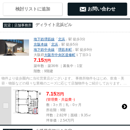
検討リストに追加
お問い合わせ
ディライト北浜ビル
賃貸｜店舗事務所
地下鉄堺筋線
「
北浜
」駅 徒歩3分
京阪本線
「
北浜
」駅 徒歩5分
地下鉄中央線
「
堺筋本町
」駅 徒歩9分
大阪府
大阪市中央区
道修町
１丁目3-1
7.15
万円
築年数：築36年 ｜募集中：
1室
階数：9階建
物件より徒歩圏内に当社営業店がございます。 事務所物件をはじめ、飲食・美
容・物販などの様々な業種のニーズに応じて店舗物件をご紹介しております。
尚、弊社ではおとり広告は一切...
7.15
万
円
(管理費・共益費 -)
敷：3ヶ月｜礼：0ヶ月
所在階：9階
坪数：2.82坪｜面積：9.35㎡
坪単価：
2.54
万円