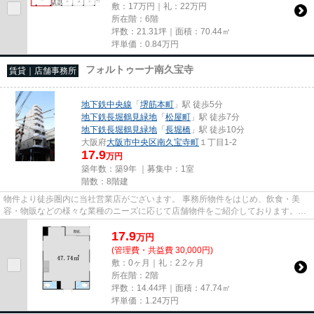
敷：17万円｜礼：22万円
所在階：6階
坪数：21.31坪｜面積：70.44㎡
坪単価：
0.84
万円
フォルトゥーナ南久宝寺
賃貸｜店舗事務所
地下鉄中央線
「
堺筋本町
」駅 徒歩5分
地下鉄長堀鶴見緑地
「
松屋町
」駅 徒歩7分
地下鉄長堀鶴見緑地
「
長堀橋
」駅 徒歩10分
大阪府
大阪市中央区
南久宝寺町
１丁目1-2
17.9
万円
築年数：築9年 ｜募集中：
1室
階数：8階建
物件より徒歩圏内に当社営業店がございます。 事務所物件をはじめ、飲食・美
容・物販などの様々な業種のニーズに応じて店舗物件をご紹介しております。
尚、弊社ではおとり広告は一切...
17.9
万
円
(管理費・共益費 30,000円)
敷：0ヶ月｜礼：2.2ヶ月
所在階：2階
坪数：14.44坪｜面積：47.74㎡
坪単価：
1.24
万円