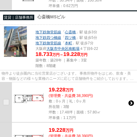
坪数：30.34坪｜面積：100.30㎡
坪単価：
0.62
万円
心斎橋MSビル
賃貸｜店舗事務所
地下鉄御堂筋線
「
心斎橋
」駅 徒歩3分
地下鉄四つ橋線
「
四ツ橋
」駅 徒歩5分
地下鉄御堂筋線
「
本町
」駅 徒歩7分
大阪府
大阪市中央区
南船場
４丁目6-22
18.733
19.228
万円～
万円
築年数：築28年 ｜募集中：
3室
階数：8階建
物件より徒歩圏内に当社営業店がございます。 事務所物件をはじめ、飲食・美
容・物販などの様々な業種のニーズに応じて店舗物件をご紹介しております。
尚、弊社ではおとり広告は一切...
19.228
万
円
(管理費・共益費 38,390円)
敷：0ヶ月｜礼：0ヶ月
所在階：3階
坪数：17.48坪｜面積：57.80㎡
坪単価：
1.1
万円
19.228
万
円
(管理費・共益費 38,390円)