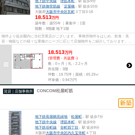
地下鉄中央線
「
堺筋本町
」駅 徒歩9分
地下鉄御堂筋線
「
淀屋橋
」駅 徒歩10分
大阪府
大阪市中央区
瓦町
３丁目3-16
18.513
万円
築年数：築55年 ｜募集中：
1室
階数：9階建 地下1階
物件より徒歩圏内に当社営業店がございます。 事務所物件をはじめ、飲食・美
容・物販などの様々な業種のニーズに応じて店舗物件をご紹介しております。
尚、弊社ではおとり広告は一切...
18.513
万
円
(管理費・共益費 -)
敷：0ヶ月｜礼：2.2ヶ月
所在階：3階
坪数：19.75坪｜面積：65.29㎡
坪単価：
0.94
万円
CONCOM松屋町筋
賃貸｜店舗事務所
地下鉄長堀鶴見緑地
「
松屋町
」駅 徒歩7分
地下鉄中央線
「
堺筋本町
」駅 徒歩9分
地下鉄谷町線
「
谷町四丁目
」駅 徒歩9分
大阪府
大阪市中央区
内久宝寺町
４丁目