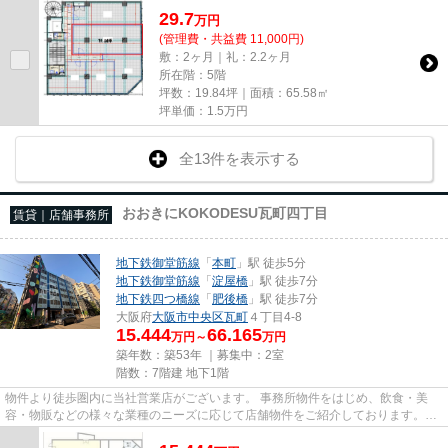
29.7
万
円
(管理費・共益費 11,000円)
敷：2ヶ月｜礼：2.2ヶ月
所在階：5階
坪数：19.84坪｜面積：65.58㎡
坪単価：
1.5
万円
全13件を表示する
おおきにKOKODESU瓦町四丁目
賃貸｜店舗事務所
地下鉄御堂筋線
「
本町
」駅 徒歩5分
地下鉄御堂筋線
「
淀屋橋
」駅 徒歩7分
地下鉄四つ橋線
「
肥後橋
」駅 徒歩7分
大阪府
大阪市中央区
瓦町
４丁目4-8
15.444
66.165
万円～
万円
築年数：築53年 ｜募集中：
2室
階数：7階建 地下1階
物件より徒歩圏内に当社営業店がございます。 事務所物件をはじめ、飲食・美
容・物販などの様々な業種のニーズに応じて店舗物件をご紹介しております。
尚、弊社ではおとり広告は一切...