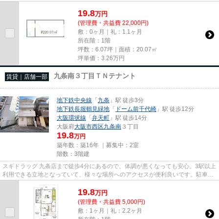
尚、弊社ではおとり広告は一切...
19.8
万
円
(管理費・共益費 22,000円)
敷：0ヶ月｜礼：1.1ヶ月
所在階：1階
坪数：6.07坪｜面積：20.07㎡
坪単価：
3.26
万円
九条南３丁目ＴＮテナント
賃貸｜店舗一部
地下鉄中央線
「
九条
」駅 徒歩3分
地下鉄長堀鶴見緑地
「
ドーム前千代崎
」駅 徒歩12分
大阪環状線
「
弁天町
」駅 徒歩14分
大阪府
大阪市西区
九条南
３丁目
19.8
万円
築年数：築16年 ｜募集中：
2室
階数：3階建
スギドラッグ 九条店まで徒歩4分にあるので、体調が悪くなっても安心。3駅以上
利用できる立地となっていて、様々な場所へのアクセスが便利良いです。駐車場
までの距離は300mです。周辺...
19.8
万
円
(管理費・共益費 5,000円)
敷：1ヶ月｜礼：2.2ヶ月