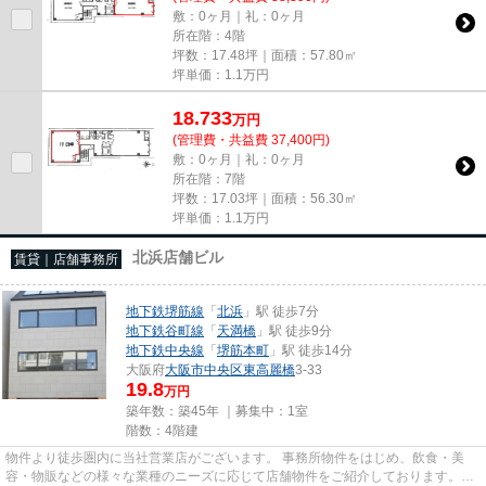
敷：0ヶ月｜礼：0ヶ月
所在階：4階
坪数：17.48坪｜面積：57.80㎡
坪単価：
1.1
万円
18.733
万
円
(管理費・共益費 37,400円)
敷：0ヶ月｜礼：0ヶ月
所在階：7階
坪数：17.03坪｜面積：56.30㎡
坪単価：
1.1
万円
北浜店舗ビル
賃貸｜店舗事務所
地下鉄堺筋線
「
北浜
」駅 徒歩7分
地下鉄谷町線
「
天満橋
」駅 徒歩9分
地下鉄中央線
「
堺筋本町
」駅 徒歩14分
大阪府
大阪市中央区
東高麗橋
3-33
19.8
万円
築年数：築45年 ｜募集中：
1室
階数：4階建
物件より徒歩圏内に当社営業店がございます。 事務所物件をはじめ、飲食・美
容・物販などの様々な業種のニーズに応じて店舗物件をご紹介しております。