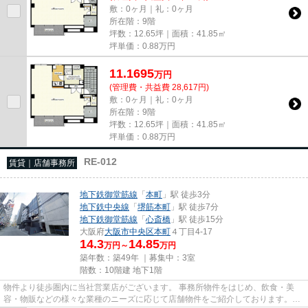
敷：0ヶ月｜礼：0ヶ月
所在階：9階
坪数：12.65坪｜面積：41.85㎡
坪単価：
0.88
万円
11.1695
万
円
(管理費・共益費 28,617円)
敷：0ヶ月｜礼：0ヶ月
所在階：9階
坪数：12.65坪｜面積：41.85㎡
坪単価：
0.88
万円
RE-012
賃貸｜店舗事務所
地下鉄御堂筋線
「
本町
」駅 徒歩3分
地下鉄中央線
「
堺筋本町
」駅 徒歩7分
地下鉄御堂筋線
「
心斎橋
」駅 徒歩15分
大阪府
大阪市中央区
本町
４丁目4-17
14.3
14.85
万円～
万円
築年数：築49年 ｜募集中：
3室
階数：10階建 地下1階
物件より徒歩圏内に当社営業店がございます。 事務所物件をはじめ、飲食・美
容・物販などの様々な業種のニーズに応じて店舗物件をご紹介しております。