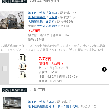
八幡屋店舗付き住宅
賃貸｜店舗事務所
地下鉄中央線
「
朝潮橋
」駅 徒歩10分
地下鉄中央線
「
大阪港
」駅 徒歩16分
大阪環状線
「
弁天町
」駅 徒歩32分
大阪府
大阪市港区
八幡屋
２丁目
7.7
万円
築年数：築63年 ｜募集中：
1室
階数：3階建
八幡屋店舗付き住宅：地下鉄中央線朝潮橋駅にも近くて便利。歩いて6分の場所
に、ドラッグストアコスモス 八幡屋店があります。近くに駅が3つ以上ある利便
性の高い物件です。駅まで徒歩...
7.7
万
円
(管理費・共益費 -)
敷：0ヶ月｜礼：0ヶ月
所在階：1-3階
坪数：9.80坪｜面積：32.40㎡
坪単価：
0.79
万円
九条2丁目
賃貸｜店舗事務所
地下鉄中央線
「
九条
」駅 徒歩2分
地下鉄長堀鶴見緑地
「
ドーム前千代崎
」駅 徒歩14分