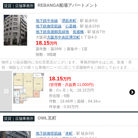
REBANGA船場アパートメント
賃貸｜店舗事務所
地下鉄中央線
「
堺筋本町
」駅 徒歩5分
地下鉄御堂筋線
「
心斎橋
」駅 徒歩10分
地下鉄長堀鶴見緑地
「
長堀橋
」駅 徒歩7分
大阪府
大阪市中央区
博労町
１丁目4-3
18.15
万円
築年数：築39年 ｜募集中：
1室
階数：9階建
物件より徒歩圏内に当社営業店がございます。 事務所物件をはじめ、飲食・美
容・物販などの様々な業種のニーズに応じて店舗物件をご紹介しております。
尚、弊社ではおとり広告は一切...
18.15
万
円
(管理費・共益費 11,000円)
敷：0ヶ月｜礼：18.15万円
所在階：6階
坪数：19.46坪｜面積：64.34㎡
坪単価：
0.93
万円
OWL瓦町
賃貸｜店舗事務所
地下鉄御堂筋線
「
本町
」駅 徒歩3分