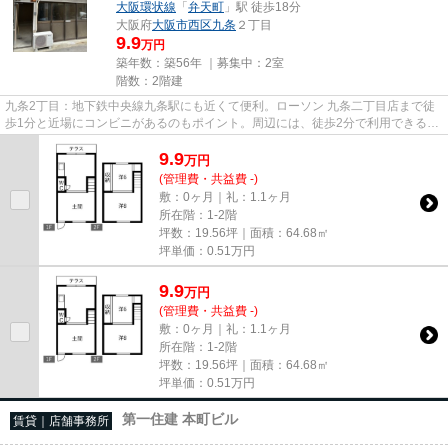
大阪環状線
「
弁天町
」駅 徒歩18分
大阪府
大阪市西区
九条
２丁目
9.9
万円
築年数：築56年 ｜募集中：
2室
階数：2階建
九条2丁目：地下鉄中央線九条駅にも近くて便利。ローソン 九条二丁目店まで徒
歩1分と近場にコンビニがあるのもポイント。周辺には、徒歩2分で利用できる駅
があります。駐車場までの距...
9.9
万
円
(管理費・共益費 -)
敷：0ヶ月｜礼：1.1ヶ月
所在階：1-2階
坪数：19.56坪｜面積：64.68㎡
坪単価：
0.51
万円
9.9
万
円
(管理費・共益費 -)
敷：0ヶ月｜礼：1.1ヶ月
所在階：1-2階
坪数：19.56坪｜面積：64.68㎡
坪単価：
0.51
万円
第一住建 本町ビル
賃貸｜店舗事務所