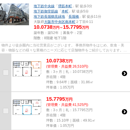
地下鉄中央線
「
堺筋本町
」駅 徒歩3分
地下鉄御堂筋線
「
本町
」駅 徒歩5分
地下鉄長堀鶴見緑地
「
長堀橋
」駅 徒歩11分
大阪府
大阪市中央区
南本町
２丁目4-11
10.0738
15.7795
万円～
万円
築年数：築52年 ｜募集中：
2室
階数：8階建 地下1階
物件より徒歩圏内に当社営業店がございます。 事務所物件をはじめ、飲食・美
容・物販などの様々な業種のニーズに応じて店舗物件をご紹介しております。
尚、弊社ではおとり広告は一切...
10.0738
万
円
(管理費・共益費 26,510円)
敷：3ヶ月｜礼：10.0738万円
所在階：4階
坪数：9.64坪｜面積：31.86㎡
坪単価：
1.05
万円
15.7795
万
円
(管理費・共益費 41,525円)
敷：3ヶ月｜礼：15.7795万円
所在階：4階
坪数：15.10坪｜面積：49.91㎡
坪単価：
1.05
万円