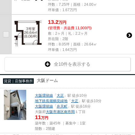
坪数：7.25坪｜面積：24.00㎡
坪単価：
1.67
万円
13.2
万
円
(管理費・共益費 11,000円)
敷：2ヶ月｜礼：2.2ヶ月
所在階：2階
坪数：8.05坪｜面積：26.64㎡
坪単価：
1.64
万円
全10件を表示する
大阪ドーム
賃貸｜店舗事務所
大阪環状線
「
大正
」駅 徒歩10分
地下鉄長堀鶴見緑地
「
大正
」駅 徒歩10分
大阪環状線
「
弁天町
」駅 徒歩16分
大阪府
大阪市港区
南市岡
１丁目
11
万円
築年数：築45年 ｜募集中：
1室
階数：2階建