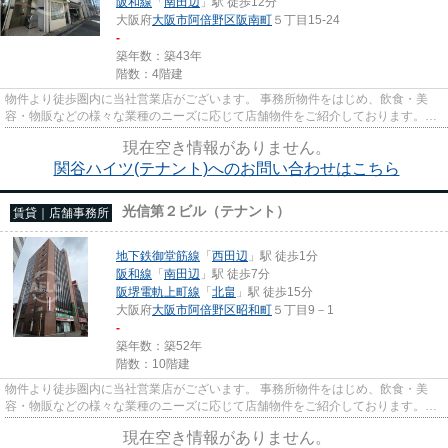
阪和線
「
南田辺
」駅 徒歩12分
大阪府
大阪市阿倍野区
阪南町
５丁目15-24
-
築年数：築43年
階数：4階建
物件より徒歩圏内に当社営業店がございます。 事務所物件をはじめ、飲食・美
容・物販などの様々な業種のニーズに応じて店舗物件をご紹介しております。
尚、弊社ではおとり広告は一切...
現在空き情報がありません。
関谷ハイツ(テナント)へのお問い合わせはこちら
光信第２ビル（テナント）
賃貸｜店舗事務所
地下鉄御堂筋線
「
西田辺
」駅 徒歩1分
阪和線
「
南田辺
」駅 徒歩7分
阪堺電軌上町線
「
北畠
」駅 徒歩15分
大阪府
大阪市阿倍野区
昭和町
５丁目9－1
-
築年数：築52年
階数：10階建
物件より徒歩圏内に当社営業店がございます。 事務所物件をはじめ、飲食・美
容・物販などの様々な業種のニーズに応じて店舗物件をご紹介しております。
尚、弊社ではおとり広告は一切...
現在空き情報がありません。