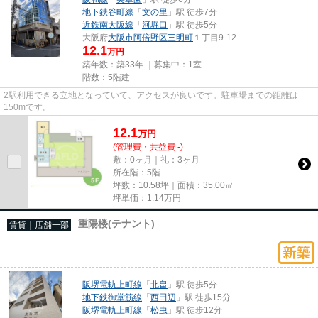
地下鉄谷町線
「
文の里
」駅 徒歩7分
近鉄南大阪線
「
河堀口
」駅 徒歩5分
大阪府
大阪市阿倍野区
三明町
１丁目9‐12
12.1
万円
築年数：築33年 ｜募集中：
1室
階数：5階建
2駅利用できる立地となっていて、アクセスが良いです。駐車場までの距離は
150mです。
12.1
万
円
(管理費・共益費 -)
敷：0ヶ月｜礼：3ヶ月
所在階：5階
坪数：10.58坪｜面積：35.00㎡
坪単価：
1.14
万円
重陽楼(テナント)
賃貸｜店舗一部
阪堺電軌上町線
「
北畠
」駅 徒歩5分
地下鉄御堂筋線
「
西田辺
」駅 徒歩15分
阪堺電軌上町線
「
松虫
」駅 徒歩12分