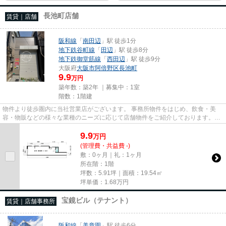
長池町店舗
賃貸｜店舗
阪和線
「
南田辺
」駅 徒歩1分
地下鉄谷町線
「
田辺
」駅 徒歩8分
地下鉄御堂筋線
「
西田辺
」駅 徒歩9分
大阪府
大阪市阿倍野区
長池町
9.9
万円
築年数：築2年 ｜募集中：
1室
階数：1階建
物件より徒歩圏内に当社営業店がございます。 事務所物件をはじめ、飲食・美
容・物販などの様々な業種のニーズに応じて店舗物件をご紹介しております。
尚、弊社ではおとり広告は一切...
9.9
万
円
(管理費・共益費 -)
敷：0ヶ月｜礼：1ヶ月
所在階：1階
坪数：5.91坪｜面積：19.54㎡
坪単価：
1.68
万円
宝鏡ビル（テナント）
賃貸｜店舗事務所
阪和線
「
美章園
」駅 徒歩6分