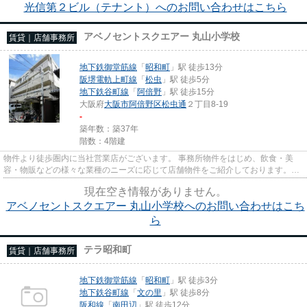
光信第２ビル（テナント）へのお問い合わせはこちら
アベノセントスクエアー 丸山小学校
賃貸｜店舗事務所
地下鉄御堂筋線
「
昭和町
」駅 徒歩13分
阪堺電軌上町線
「
松虫
」駅 徒歩5分
地下鉄谷町線
「
阿倍野
」駅 徒歩15分
大阪府
大阪市阿倍野区
松虫通
２丁目8-19
-
築年数：築37年
階数：4階建
物件より徒歩圏内に当社営業店がございます。 事務所物件をはじめ、飲食・美
容・物販などの様々な業種のニーズに応じて店舗物件をご紹介しております。
尚、弊社ではおとり広告は一切...
現在空き情報がありません。
アベノセントスクエアー 丸山小学校へのお問い合わせはこち
ら
テラ昭和町
賃貸｜店舗事務所
地下鉄御堂筋線
「
昭和町
」駅 徒歩3分
地下鉄谷町線
「
文の里
」駅 徒歩8分
阪和線
「
南田辺
」駅 徒歩12分