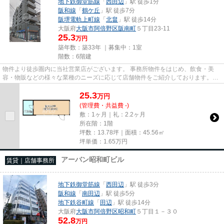
地下鉄御堂筋線
「
西田辺
」駅 徒歩1分
阪和線
「
鶴ケ丘
」駅 徒歩7分
阪堺電軌上町線
「
北畠
」駅 徒歩14分
大阪府
大阪市阿倍野区
阪南町
５丁目23-11
25.3
万円
築年数：築33年 ｜募集中：
1室
階数：6階建
物件より徒歩圏内に当社営業店がございます。 事務所物件をはじめ、飲食・美
容・物販などの様々な業種のニーズに応じて店舗物件をご紹介しております。
尚、弊社ではおとり広告は一切...
25.3
万
円
(管理費・共益費 -)
敷：1ヶ月｜礼：2.2ヶ月
所在階：1階
坪数：13.78坪｜面積：45.56㎡
坪単価：
1.65
万円
アーバン昭和町ビル
賃貸｜店舗事務所
地下鉄御堂筋線
「
西田辺
」駅 徒歩3分
阪和線
「
南田辺
」駅 徒歩5分
地下鉄谷町線
「
田辺
」駅 徒歩14分
大阪府
大阪市阿倍野区
昭和町
５丁目１－３０
52.8
万円