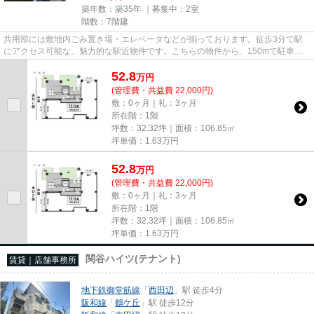
築年数：築35年 ｜募集中：
2室
階数：7階建
共用部には敷地内ごみ置き場・エレベータなどが揃っております。徒歩3分で駅
にアクセス可能な、魅力的な駅近物件です。こちらの物件から、150mで駐車場
です。2駅利用可能な物件で移動...
52.8
万
円
(管理費・共益費 22,000円)
敷：0ヶ月｜礼：3ヶ月
所在階：1階
坪数：32.32坪｜面積：106.85㎡
坪単価：
1.63
万円
52.8
万
円
(管理費・共益費 22,000円)
敷：0ヶ月｜礼：3ヶ月
所在階：1階
坪数：32.32坪｜面積：106.85㎡
坪単価：
1.63
万円
関谷ハイツ(テナント)
賃貸｜店舗事務所
地下鉄御堂筋線
「
西田辺
」駅 徒歩4分
阪和線
「
鶴ケ丘
」駅 徒歩12分