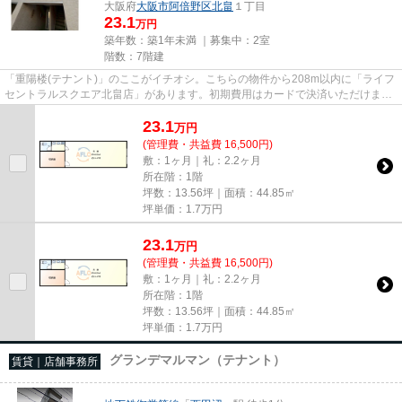
大阪府
大阪市阿倍野区
北畠
１丁目
23.1
万円
築年数：築1年未満 ｜募集中：
2室
階数：7階建
「重陽楼(テナント)」のここがイチオシ。こちらの物件から208m以内に「ライフ
セントラルスクエア北畠店」があります。初期費用はカードで決済いただけま
す。令和7年築の物件となってお...
23.1
万
円
(管理費・共益費 16,500円)
敷：1ヶ月｜礼：2.2ヶ月
所在階：1階
坪数：13.56坪｜面積：44.85㎡
坪単価：
1.7
万円
23.1
万
円
(管理費・共益費 16,500円)
敷：1ヶ月｜礼：2.2ヶ月
所在階：1階
坪数：13.56坪｜面積：44.85㎡
坪単価：
1.7
万円
グランデマルマン（テナント）
賃貸｜店舗事務所