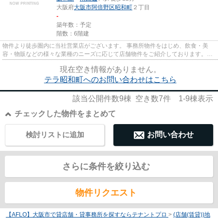
大阪府
大阪市阿倍野区
昭和町
２丁目
-
築年数：予定
階数：6階建
物件より徒歩圏内に当社営業店がございます。 事務所物件をはじめ、飲食・美
容・物販などの様々な業種のニーズに応じて店舗物件をご紹介しております。
尚、弊社ではおとり広告は一切...
現在空き情報がありません。
テラ昭和町へのお問い合わせはこちら
該当公開件数
9
棟 空き数
7
件
1-9
棟表示
チェックした物件をまとめて
検討リストに追加
お問い合わせ
さらに条件を絞り込む
物件リクエスト
【AFLO】大阪市で貸店舗・貸事務所を探すならテナントプロ
>
(店舗(賃貸))地