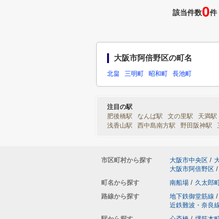
0
該当件数
件
大阪市阿倍野区の町名
北畠
三明町
昭和町
長池町
注目の駅
肥後橋駅
なんば駅
文の里駅
天満駅
浅香山駅
西中島南方駅
野田阪神駅
市区町村から探す
大阪市中央区
/
大阪市阿倍野区
/
町名から探す
南船場
/
久太郎
路線から探す
地下鉄御堂筋線
/
近鉄難波・奈良
駅から探す
心斎橋
/
堺筋本