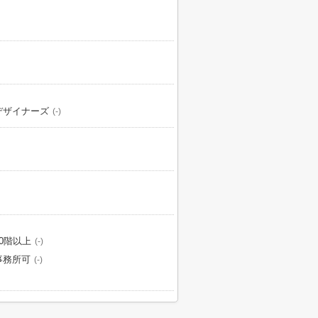
デザイナーズ
(-)
10階以上
(-)
事務所可
(-)