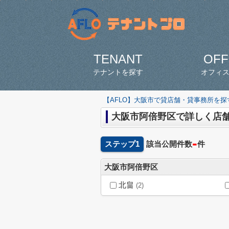
TENANT
OFF
テナントを探す
オフィ
【AFLO】大阪市で貸店舗・貸事務所を
大阪市阿倍野区で詳しく店
-
ステップ1
該当公開件数
件
大阪市阿倍野区
北畠
(2)