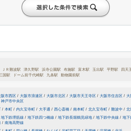
ＪＲ難波駅
津久野駅
浜寺公園駅
布施駅
富木駅
玉出駅
平野駅
四天
三国駅
ドーム前千代崎駅
九条駅
動物園前駅
大阪市西区
/
大阪市浪速区
/
大阪市北区
/
大阪市天王寺区
/
大阪市住吉区
/
大
神戸市中央区
町
/
本町
/
内久宝寺町
/
大手通
/
西心斎橋
/
南本町
/
北久宝寺町
/
難波中
/
北
地下鉄堺筋線
/
地下鉄四つ橋線
/
地下鉄長堀鶴見緑地
/
地下鉄中央線
/
地下
線
/
南海高野線
町
/
本町
/
四ツ橋
/
長堀橋
/
なんば
/
谷町四丁目
/
天満橋
/
淀屋橋
/
北浜