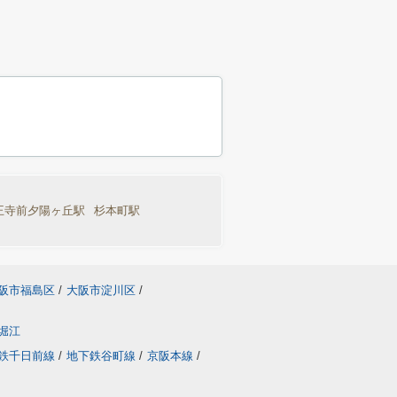
王寺前夕陽ヶ丘駅
杉本町駅
阪市福島区
/
大阪市淀川区
/
堀江
鉄千日前線
/
地下鉄谷町線
/
京阪本線
/