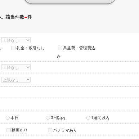
-
い。該当件数
件
～
し
礼金・敷引なし
共益費・管理費込
み
～
～
本日
3日以内
1週間以内
動画あり
パノラマあり