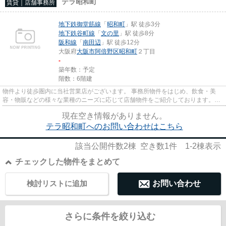
テラ昭和町
賃貸｜店舗事務所
地下鉄御堂筋線
「
昭和町
」駅 徒歩3分
地下鉄谷町線
「
文の里
」駅 徒歩8分
阪和線
「
南田辺
」駅 徒歩12分
大阪府
大阪市阿倍野区
昭和町
２丁目
-
築年数：予定
階数：6階建
物件より徒歩圏内に当社営業店がございます。 事務所物件をはじめ、飲食・美
容・物販などの様々な業種のニーズに応じて店舗物件をご紹介しております。
尚、弊社ではおとり広告は一切...
現在空き情報がありません。
テラ昭和町へのお問い合わせはこちら
該当公開件数
2
棟 空き数
1
件
1-2
棟表示
チェックした物件をまとめて
検討リストに追加
お問い合わせ
さらに条件を絞り込む