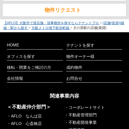
物件リクエスト
【AFLO】大阪市で貸店舗・貸事務所を探すならテナントプロ
>
(店舗(賃貸))路
線・駅から探す
>
大阪メトロ地下鉄谷町線
>
文の里駅の店舗(賃貸)
HOME
テナントを探す
オフィスを探す
物件オーナー様
移転・閉業をご検討の方
成約物件
会社情報
お問合せ
関連事業内容
＜不動産仲介部門＞
・コーポレートサイト
・不動産管理部門
・AFLO なんば店
・不動産開発事業
・AFLO 心斎橋店