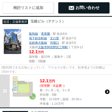
検討リストに追加
お問い合わせ
宝鏡ビル（テナント）
賃貸｜店舗事務所
阪和線
「
美章園
」駅 徒歩6分
地下鉄谷町線
「
文の里
」駅 徒歩7分
近鉄南大阪線
「
河堀口
」駅 徒歩5分
大阪府
大阪市阿倍野区
三明町
１丁目9‐12
12.1
万円
築年数：築33年 ｜募集中：
1室
階数：5階建
2駅利用できる立地となっていて、アクセスが良いです。駐車場までの距離は
150mです。
12.1
万
円
(管理費・共益費 -)
敷：0ヶ月｜礼：3ヶ月
所在階：5階
坪数：10.58坪｜面積：35.00㎡
坪単価：
1.14
万円