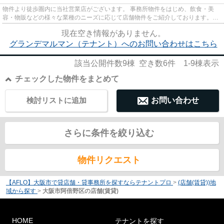
物件より徒歩圏内に当社営業店がございます。 事務所物件をはじめ、飲食・美
容・物販などの様々な業種のニーズに応じて店舗物件をご紹介しております。
尚、弊社ではおとり広告は一切...
現在空き情報がありません。
グランデマルマン（テナント）へのお問い合わせはこちら
該当公開件数
9
棟 空き数
6
件
1-9
棟表示
チェックした物件をまとめて
検討リストに追加
お問い合わせ
さらに条件を絞り込む
物件リクエスト
【AFLO】大阪市で貸店舗・貸事務所を探すならテナントプロ
>
(店舗(賃貸))地
域から探す
>
大阪市阿倍野区の店舗(賃貸)
HOME
テナントを探す