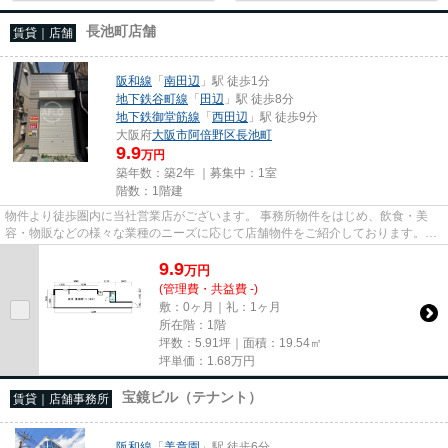
長池町店舗
賃貸｜店舗
阪和線
「
南田辺
」駅 徒歩1分
地下鉄谷町線
「
田辺
」駅 徒歩8分
地下鉄御堂筋線
「
西田辺
」駅 徒歩9分
大阪府
大阪市阿倍野区
長池町
9.9
万円
築年数：築2年 ｜募集中：
1室
階数：1階建
物件より徒歩圏内に当社営業店がございます。 事務所物件をはじめ、飲食・美
容・物販などの様々な業種のニーズに応じて店舗物件をご紹介しております。
尚、弊社ではおとり広告は一切...
9.9
万
円
(管理費・共益費 -)
敷：0ヶ月｜礼：1ヶ月
所在階：1階
坪数：5.91坪｜面積：19.54㎡
坪単価：
1.68
万円
宝鏡ビル（テナント）
賃貸｜店舗事務所
阪和線
「
美章園
」駅 徒歩6分