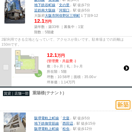
地下鉄谷町線
「
文の里
」駅 徒歩7分
近鉄南大阪線
「
河堀口
」駅 徒歩5分
大阪府
大阪市阿倍野区
三明町
１丁目9‐12
12.1
万円
築年数：築33年 ｜募集中：
1室
階数：5階建
2駅利用できる立地となっていて、アクセスが良いです。駐車場までの距離は
150mです。
12.1
万
円
(管理費・共益費 -)
敷：0ヶ月｜礼：3ヶ月
所在階：5階
坪数：10.58坪｜面積：35.00㎡
坪単価：
1.14
万円
重陽楼(テナント)
賃貸｜店舗一部
阪堺電軌上町線
「
北畠
」駅 徒歩5分
地下鉄御堂筋線
「
西田辺
」駅 徒歩15分
阪堺電軌上町線
「
松虫
」駅 徒歩12分