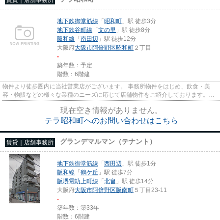
地下鉄御堂筋線
「
昭和町
」駅 徒歩3分
地下鉄谷町線
「
文の里
」駅 徒歩8分
阪和線
「
南田辺
」駅 徒歩12分
大阪府
大阪市阿倍野区
昭和町
２丁目
-
築年数：予定
階数：6階建
物件より徒歩圏内に当社営業店がございます。 事務所物件をはじめ、飲食・美
容・物販などの様々な業種のニーズに応じて店舗物件をご紹介しております。
尚、弊社ではおとり広告は一切...
現在空き情報がありません。
テラ昭和町へのお問い合わせはこちら
グランデマルマン（テナント）
賃貸｜店舗事務所
地下鉄御堂筋線
「
西田辺
」駅 徒歩1分
阪和線
「
鶴ケ丘
」駅 徒歩7分
阪堺電軌上町線
「
北畠
」駅 徒歩14分
大阪府
大阪市阿倍野区
阪南町
５丁目23-11
-
築年数：築33年
階数：6階建