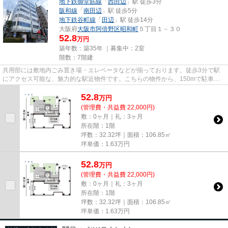
地下鉄御堂筋線
「
西田辺
」駅 徒歩3分
阪和線
「
南田辺
」駅 徒歩5分
地下鉄谷町線
「
田辺
」駅 徒歩14分
大阪府
大阪市阿倍野区
昭和町
５丁目１－３０
52.8
万円
築年数：築35年 ｜募集中：
2室
階数：7階建
共用部には敷地内ごみ置き場・エレベータなどが揃っております。徒歩3分で駅
にアクセス可能な、魅力的な駅近物件です。こちらの物件から、150mで駐車場
です。2駅利用可能な物件で移動...
52.8
万
円
(管理費・共益費 22,000円)
敷：0ヶ月｜礼：3ヶ月
所在階：1階
坪数：32.32坪｜面積：106.85㎡
坪単価：
1.63
万円
52.8
万
円
(管理費・共益費 22,000円)
敷：0ヶ月｜礼：3ヶ月
所在階：1階
坪数：32.32坪｜面積：106.85㎡
坪単価：
1.63
万円