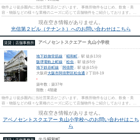
物件より徒歩圏内に当社営業店がございます。 事務所物件をはじめ、飲食・美
容・物販などの様々な業種のニーズに応じて店舗物件をご紹介しております。
尚、弊社ではおとり広告は一切...
現在空き情報がありません。
光信第２ビル（テナント）へのお問い合わせはこちら
アベノセントスクエアー 丸山小学校
賃貸｜店舗事務所
地下鉄御堂筋線
「
昭和町
」駅 徒歩13分
阪堺電軌上町線
「
松虫
」駅 徒歩5分
地下鉄谷町線
「
阿倍野
」駅 徒歩15分
大阪府
大阪市阿倍野区
松虫通
２丁目8-19
-
築年数：築37年
階数：4階建
物件より徒歩圏内に当社営業店がございます。 事務所物件をはじめ、飲食・美
容・物販などの様々な業種のニーズに応じて店舗物件をご紹介しております。
尚、弊社ではおとり広告は一切...
現在空き情報がありません。
アベノセントスクエアー 丸山小学校へのお問い合わせはこち
ら
テラ昭和町
賃貸｜店舗事務所