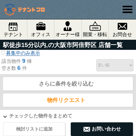
テナント
オフィス
オーナー様
開業・移転
お問合せ
駅徒歩15分以内,の大阪市阿倍野区 店舗一覧
募集中のみ表示
9
該当物件
棟
6
空き数
件
さらに条件を絞り込む
物件リクエスト
チェックした物件をまとめて
検討リストに追加
お問い合わせ