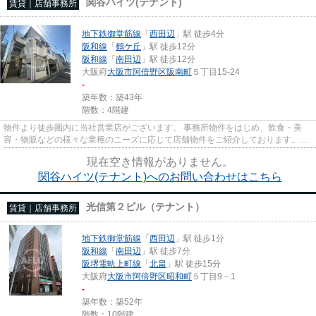
関谷ハイツ(テナント)
賃貸｜店舗事務所
地下鉄御堂筋線
「
西田辺
」駅 徒歩4分
阪和線
「
鶴ケ丘
」駅 徒歩12分
阪和線
「
南田辺
」駅 徒歩12分
大阪府
大阪市阿倍野区
阪南町
５丁目15-24
-
築年数：築43年
階数：4階建
物件より徒歩圏内に当社営業店がございます。 事務所物件をはじめ、飲食・美
容・物販などの様々な業種のニーズに応じて店舗物件をご紹介しております。
尚、弊社ではおとり広告は一切...
現在空き情報がありません。
関谷ハイツ(テナント)へのお問い合わせはこちら
光信第２ビル（テナント）
賃貸｜店舗事務所
地下鉄御堂筋線
「
西田辺
」駅 徒歩1分
阪和線
「
南田辺
」駅 徒歩7分
阪堺電軌上町線
「
北畠
」駅 徒歩15分
大阪府
大阪市阿倍野区
昭和町
５丁目9－1
-
築年数：築52年
階数：10階建