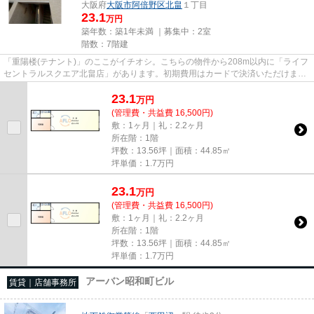
大阪府
大阪市阿倍野区
北畠
１丁目
23.1
万円
築年数：築1年未満 ｜募集中：
2室
階数：7階建
「重陽楼(テナント)」のここがイチオシ。こちらの物件から208m以内に「ライフ
セントラルスクエア北畠店」があります。初期費用はカードで決済いただけま
す。令和7年築の物件となってお...
23.1
万
円
(管理費・共益費 16,500円)
敷：1ヶ月｜礼：2.2ヶ月
所在階：1階
坪数：13.56坪｜面積：44.85㎡
坪単価：
1.7
万円
23.1
万
円
(管理費・共益費 16,500円)
敷：1ヶ月｜礼：2.2ヶ月
所在階：1階
坪数：13.56坪｜面積：44.85㎡
坪単価：
1.7
万円
アーバン昭和町ビル
賃貸｜店舗事務所