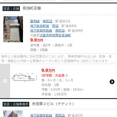
長池町店舗
賃貸｜店舗
阪和線
「
南田辺
」駅 徒歩1分
地下鉄谷町線
「
田辺
」駅 徒歩8分
地下鉄御堂筋線
「
西田辺
」駅 徒歩9分
大阪府
大阪市阿倍野区
長池町
9.9
万円
築年数：築2年 ｜募集中：
1室
階数：1階建
物件より徒歩圏内に当社営業店がございます。 事務所物件をはじめ、飲食・美
容・物販などの様々な業種のニーズに応じて店舗物件をご紹介しております。
尚、弊社ではおとり広告は一切...
9.9
万
円
(管理費・共益費 -)
敷：0ヶ月｜礼：1ヶ月
所在階：1階
坪数：5.91坪｜面積：19.54㎡
坪単価：
1.68
万円
光信第２ビル（テナント）
賃貸｜店舗事務所
地下鉄御堂筋線
「
西田辺
」駅 徒歩1分