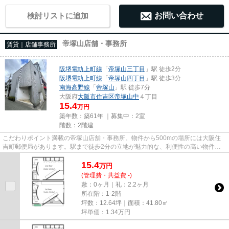
検討リストに追加
お問い合わせ
帝塚山店舗・事務所
賃貸｜店舗事務所
阪堺電軌上町線
「
帝塚山三丁目
」駅 徒歩2分
阪堺電軌上町線
「
帝塚山四丁目
」駅 徒歩3分
南海高野線
「
帝塚山
」駅 徒歩7分
大阪府
大阪市住吉区
帝塚山中
４丁目
15.4
万円
築年数：築61年 ｜募集中：
2室
階数：2階建
こだわりポイント満載の帝塚山店舗・事務所。物件から500mの場所には大阪住
吉町郵便局があります。駅まで徒歩2分の立地が魅力的な、利便性の高い物件で
す。駐車場まで300mの物件、いか...
15.4
万
円
(管理費・共益費 -)
敷：0ヶ月｜礼：2.2ヶ月
所在階：1-2階
坪数：12.64坪｜面積：41.80㎡
坪単価：
1.34
万円