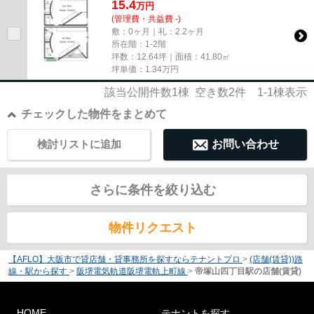
15.4
万
円
(管理費・共益費 -)
敷：0ヶ月｜礼：2.2ヶ月
所在階：1-2階
坪数：12.64坪｜面積：41.80㎡
坪単価：
1.34
万円
該当公開件数
1
棟 空き数
2
件
1-1
棟表示
チェックした物件をまとめて
検討リストに追加
お問い合わせ
さらに条件を絞り込む
物件リクエスト
【AFLO】大阪市で貸店舗・貸事務所を探すならテナントプロ
>
(店舗(賃貸))路
線・駅から探す
>
阪堺電気軌道阪堺電軌上町線
>
帝塚山四丁目駅の店舗(賃貸)
HOME
テナントを探す