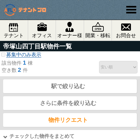
テナント
オフィス
オーナー様
開業・移転
お問合せ
帝塚山四丁目駅物件一覧
募集中のみ表示
1
該当物件
棟
2
空き数
件
駅で絞り込む
さらに条件を絞り込む
物件リクエスト
チェックした物件をまとめて