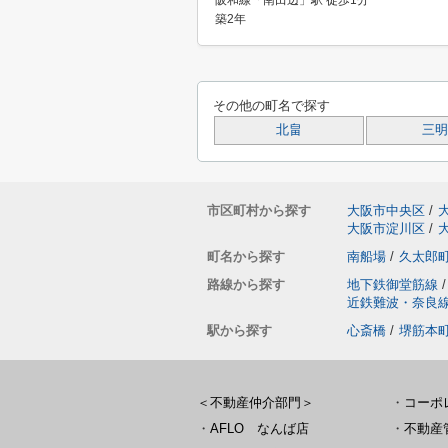
阪和線「南田辺」駅 徒歩1分
築2年
その他の町名で探す
北畠
三明
市区町村から探す
大阪市中央区
/
大阪市淀川区
/
町名から探す
南船場
/
久太郎
路線から探す
地下鉄御堂筋線
/
近鉄難波・奈良
駅から探す
心斎橋
/
堺筋本
＜不動産仲介部門＞
・
コーポ
・
AFLO なんば店
・
不動産