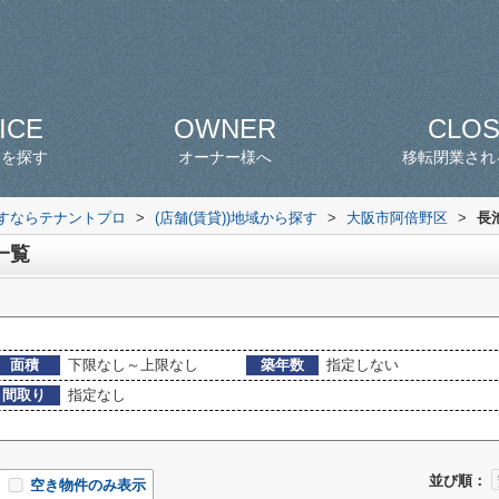
ICE
OWNER
CLO
スを探す
オーナー様へ
移転閉業され
探すならテナントプロ
>
(店舗(賃貸))地域から探す
>
大阪市阿倍野区
>
長
一覧
面積
下限なし～上限なし
築年数
指定しない
間取り
指定なし
並び順：
空き物件のみ表示