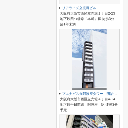
リアライズ立売堀ビル
大阪府大阪市西区立売堀１丁目2-23
地下鉄四つ橋線「本町」駅 徒歩3分
築1年未満
ブエナビスタ阿波座タワー 明治小学校区
大阪府大阪市西区立売堀４丁目4-14
地下鉄千日前線「阿波座」駅 徒歩3分
予定