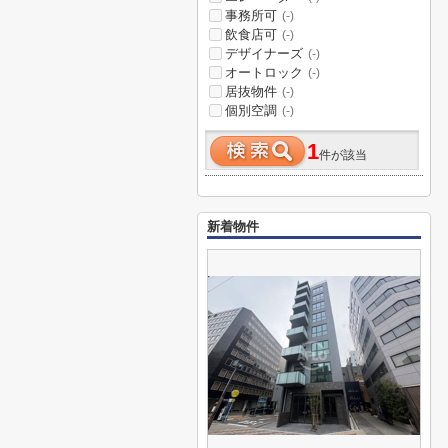
事務所可
(-)
飲食店可
(-)
デザイナーズ
(-)
オートロック
(-)
居抜物件
(-)
個別空調
(-)
1
件が該当
新着物件