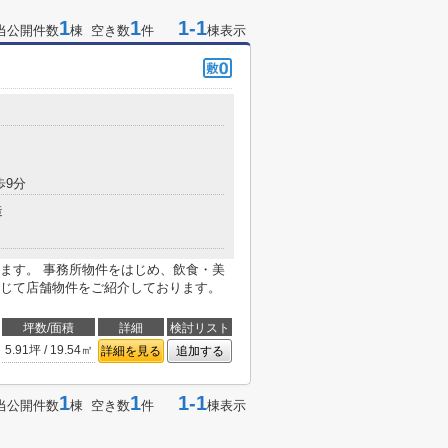
1
1
1-1
当公開件数
棟 空き数
件
棟表示
歩9分
造
ます。 事務所物件をはじめ、飲食・美
じて店舗物件をご紹介しております。
坪数/面積
詳細
検討リスト
5.91坪 / 19.54㎡
詳細を見る
追加する
1
1
1-1
当公開件数
棟 空き数
件
棟表示