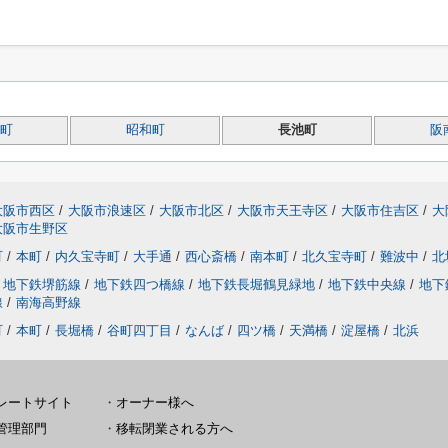
町
昭和町
長池町
阪
大阪市西区
/
大阪市浪速区
/
大阪市北区
/
大阪市天王寺区
/
大阪市住吉区
/
大
大阪市生野区
町
/
本町
/
内久宝寺町
/
大手通
/
西心斎橋
/
南本町
/
北久宝寺町
/
難波中
/
北
地下鉄堺筋線
/
地下鉄四つ橋線
/
地下鉄長堀鶴見緑地
/
地下鉄中央線
/
地下
線
/
南海高野線
町
/
本町
/
長堀橋
/
谷町四丁目
/
なんば
/
四ツ橋
/
天満橋
/
淀屋橋
/
北浜
レートサイト
・
オーナー様へ
管理部門
・
移転閉業される方へ