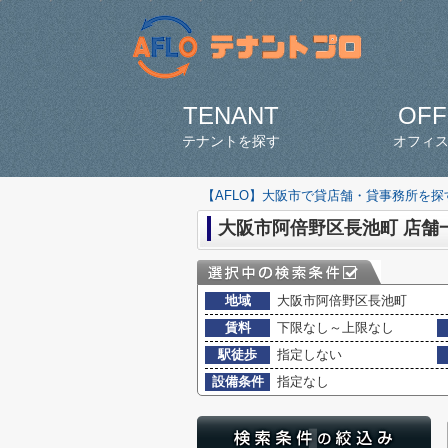
TENANT
OFF
テナントを探す
オフィ
【AFLO】大阪市で貸店舗・貸事務所を
大阪市阿倍野区長池町 店舗
地域
大阪市阿倍野区長池町
賃料
下限なし～上限なし
駅徒歩
指定しない
設備条件
指定なし