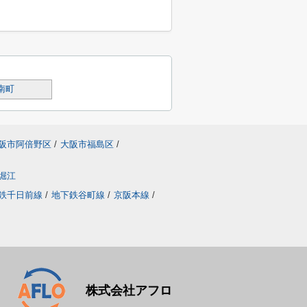
南町
阪市阿倍野区
/
大阪市福島区
/
堀江
鉄千日前線
/
地下鉄谷町線
/
京阪本線
/
株式会社アフロ