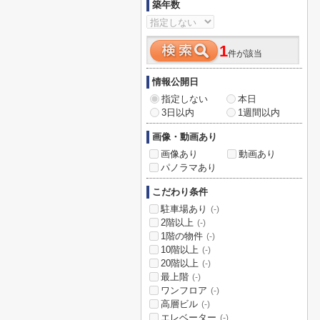
築年数
1
件が該当
情報公開日
指定しない
本日
3日以内
1週間以内
画像・動画あり
画像あり
動画あり
パノラマあり
こだわり条件
駐車場あり
(-)
2階以上
(-)
1階の物件
(-)
10階以上
(-)
20階以上
(-)
最上階
(-)
ワンフロア
(-)
高層ビル
(-)
エレベーター
(-)