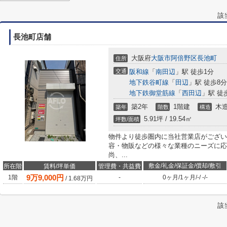
該
長池町店舗
大阪府
大阪市阿倍野区
長池町
住所
交通
阪和線
「
南田辺
」駅 徒歩1分
地下鉄谷町線
「
田辺
」駅 徒歩8分
地下鉄御堂筋線
「
西田辺
」駅 徒
築2年
1階建
木
築年
階数
構造
5.91坪 / 19.54㎡
坪数/面積
物件より徒歩圏内に当社営業店がござい
容・物販などの様々な業種のニーズに応
尚、...
敷金/礼金/保証金/償却/敷引
所在階
賃料/坪単価
管理費・共益費
9
万
9,000
円
1階
-
0ヶ月
/
1ヶ月
/
-
/
-
/
-
/
1.68
万円
該