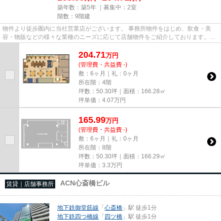
築年数：築5年 ｜募集中：
2室
階数：9階建
物件より徒歩圏内に当社営業店がございます。 事務所物件をはじめ、飲食・美
容・物販などの様々な業種のニーズに応じて店舗物件をご紹介しております。
尚、弊社ではおとり広告は一切...
204.71
万
円
(管理費・共益費 -)
敷：6ヶ月｜礼：0ヶ月
所在階：4階
坪数：50.30坪｜面積：166.28㎡
坪単価：
4.07
万円
165.99
万
円
(管理費・共益費 -)
敷：6ヶ月｜礼：0ヶ月
所在階：8階
坪数：50.30坪｜面積：166.29㎡
坪単価：
3.3
万円
ACN心斎橋ビル
賃貸｜店舗事務所
地下鉄御堂筋線
「
心斎橋
」駅 徒歩1分
地下鉄四つ橋線
「
四ツ橋
」駅 徒歩1分