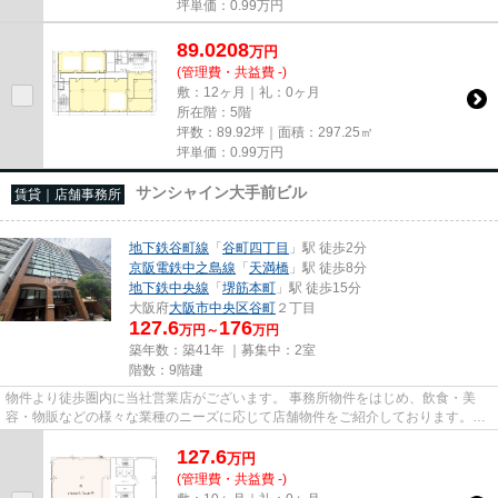
坪単価：
0.99
万円
89.0208
万
円
(管理費・共益費 -)
敷：12ヶ月｜礼：0ヶ月
所在階：5階
坪数：89.92坪｜面積：297.25㎡
坪単価：
0.99
万円
サンシャイン大手前ビル
賃貸｜店舗事務所
地下鉄谷町線
「
谷町四丁目
」駅 徒歩2分
京阪電鉄中之島線
「
天満橋
」駅 徒歩8分
地下鉄中央線
「
堺筋本町
」駅 徒歩15分
大阪府
大阪市中央区
谷町
２丁目
127.6
176
万円～
万円
築年数：築41年 ｜募集中：
2室
階数：9階建
物件より徒歩圏内に当社営業店がございます。 事務所物件をはじめ、飲食・美
容・物販などの様々な業種のニーズに応じて店舗物件をご紹介しております。
尚、弊社ではおとり広告は一切...
127.6
万
円
(管理費・共益費 -)