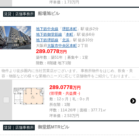
坪単価：
1.73
万円
船場旭ビル
賃貸｜店舗事務所
地下鉄中央線
「
堺筋本町
」駅 徒歩2分
地下鉄御堂筋線
「
本町
」駅 徒歩6分
地下鉄堺筋線
「
北浜
」駅 徒歩10分
大阪府
大阪市中央区
本町
２丁目
289.0778
万円
築年数：築51年 ｜募集中：
1室
階数：8階建 地下1階
物件より徒歩圏内に当社営業店がございます。 事務所物件をはじめ、飲食・美
容・物販などの様々な業種のニーズに応じて店舗物件をご紹介しております。
尚、弊社ではおとり広告は一切...
289.0778
万
円
(管理費・共益費 -)
敷：12ヶ月｜礼：0ヶ月
所在階：1階
坪数：114.26坪｜面積：377.71㎡
坪単価：
2.53
万円
御堂筋MTRビル
賃貸｜店舗事務所