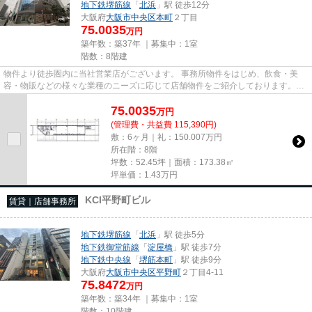
地下鉄堺筋線
「
北浜
」駅 徒歩12分
大阪府
大阪市中央区
本町
２丁目
75.0035
万円
築年数：築37年 ｜募集中：
1室
階数：8階建
物件より徒歩圏内に当社営業店がございます。 事務所物件をはじめ、飲食・美
容・物販などの様々な業種のニーズに応じて店舗物件をご紹介しております。
尚、弊社ではおとり広告は一切...
75.0035
万
円
(管理費・共益費 115,390円)
敷：6ヶ月｜礼：150.007万円
所在階：8階
坪数：52.45坪｜面積：173.38㎡
坪単価：
1.43
万円
KCI平野町ビル
賃貸｜店舗事務所
地下鉄堺筋線
「
北浜
」駅 徒歩5分
地下鉄御堂筋線
「
淀屋橋
」駅 徒歩7分
地下鉄中央線
「
堺筋本町
」駅 徒歩9分
大阪府
大阪市中央区
平野町
２丁目4-11
75.8472
万円
築年数：築34年 ｜募集中：
1室
階数：10階建