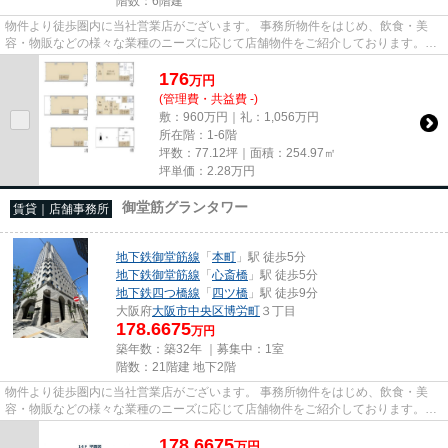
階数：6階建
物件より徒歩圏内に当社営業店がございます。 事務所物件をはじめ、飲食・美
容・物販などの様々な業種のニーズに応じて店舗物件をご紹介しております。
尚、弊社ではおとり広告は一切...
176
万
円
(管理費・共益費 -)
敷：960万円｜礼：1,056万円
所在階：1-6階
坪数：77.12坪｜面積：254.97㎡
坪単価：
2.28
万円
御堂筋グランタワー
賃貸｜店舗事務所
地下鉄御堂筋線
「
本町
」駅 徒歩5分
地下鉄御堂筋線
「
心斎橋
」駅 徒歩5分
地下鉄四つ橋線
「
四ツ橋
」駅 徒歩9分
大阪府
大阪市中央区
博労町
３丁目
178.6675
万円
築年数：築32年 ｜募集中：
1室
階数：21階建 地下2階
物件より徒歩圏内に当社営業店がございます。 事務所物件をはじめ、飲食・美
容・物販などの様々な業種のニーズに応じて店舗物件をご紹介しております。
尚、弊社ではおとり広告は一切...
178.6675
万
円