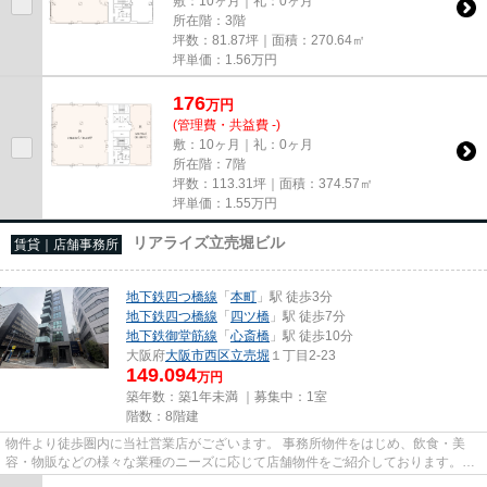
敷：10ヶ月｜礼：0ヶ月
所在階：3階
坪数：81.87坪｜面積：270.64㎡
坪単価：
1.56
万円
176
万
円
(管理費・共益費 -)
敷：10ヶ月｜礼：0ヶ月
所在階：7階
坪数：113.31坪｜面積：374.57㎡
坪単価：
1.55
万円
リアライズ立売堀ビル
賃貸｜店舗事務所
地下鉄四つ橋線
「
本町
」駅 徒歩3分
地下鉄四つ橋線
「
四ツ橋
」駅 徒歩7分
地下鉄御堂筋線
「
心斎橋
」駅 徒歩10分
大阪府
大阪市西区
立売堀
１丁目2-23
149.094
万円
築年数：築1年未満 ｜募集中：
1室
階数：8階建
物件より徒歩圏内に当社営業店がございます。 事務所物件をはじめ、飲食・美
容・物販などの様々な業種のニーズに応じて店舗物件をご紹介しております。
尚、弊社ではおとり広告は一切...