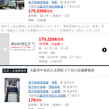
地下鉄御堂筋線
「
本町
」駅 徒歩10分
大阪府
大阪市中央区
南船場
４丁目12-10
175.2256
万円
築年数：築12年 ｜募集中：
1室
階数：10階建
物件より徒歩圏内に当社営業店がございます。 事務所物件をはじめ、飲食・美
容・物販などの様々な業種のニーズに応じて店舗物件をご紹介しております。
尚、弊社ではおとり広告は一切...
175.2256
万
円
(管理費・共益費 -)
敷：8ヶ月｜礼：0ヶ月
所在階：4階
坪数：83.84坪｜面積：277.16㎡
坪単価：
2.09
万円
大阪市中央区久太郎町３丁目の店舗事務所
賃貸｜店舗事務所
地下鉄御堂筋線
「
本町
」駅 徒歩2分
地下鉄中央線
「
堺筋本町
」駅 徒歩7分
地下鉄御堂筋線
「
心斎橋
」駅 徒歩8分
大阪府
大阪市中央区
久太郎町
３丁目3-3
176
万円
築年数：築76年 ｜募集中：
1室