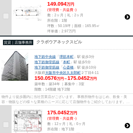
149.094
万
円
(管理費・共益費 -)
敷：2ヶ月｜礼：2ヶ月
所在階：1階
坪数：50.19坪｜面積：165.95㎡
坪単価：
2.97
万円
クラボウアネックスビル
賃貸｜店舗事務所
地下鉄中央線
「
堺筋本町
」駅 徒歩3分
地下鉄御堂筋線
「
本町
」駅 徒歩5分
地下鉄御堂筋線
「
心斎橋
」駅 徒歩10分
大阪府
大阪市中央区
久太郎町
２丁目4-11
150.0576
175.0452
万円～
万円
築年数：築34年 ｜募集中：
3室
階数：14階建 地下2階
物件より徒歩圏内に当社営業店がございます。 事務所物件をはじめ、飲食・美
容・物販などの様々な業種のニーズに応じて店舗物件をご紹介しております。
尚、弊社ではおとり広告は一切...
175.0452
万
円
(管理費・共益費 -)
敷：12ヶ月｜礼：0ヶ月
所在階：地下1階