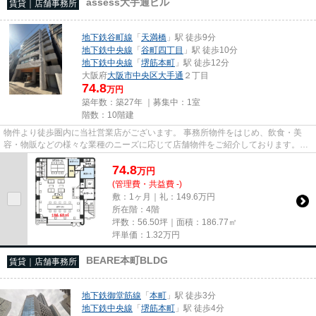
assess大手通ビル
賃貸｜店舗事務所
地下鉄谷町線
「
天満橋
」駅 徒歩9分
地下鉄中央線
「
谷町四丁目
」駅 徒歩10分
地下鉄中央線
「
堺筋本町
」駅 徒歩12分
大阪府
大阪市中央区
大手通
２丁目
74.8
万円
築年数：築27年 ｜募集中：
1室
階数：10階建
物件より徒歩圏内に当社営業店がございます。 事務所物件をはじめ、飲食・美
容・物販などの様々な業種のニーズに応じて店舗物件をご紹介しております。
尚、弊社ではおとり広告は一切...
74.8
万
円
(管理費・共益費 -)
敷：1ヶ月｜礼：149.6万円
所在階：4階
坪数：56.50坪｜面積：186.77㎡
坪単価：
1.32
万円
BEARE本町BLDG
賃貸｜店舗事務所
地下鉄御堂筋線
「
本町
」駅 徒歩3分
地下鉄中央線
「
堺筋本町
」駅 徒歩4分