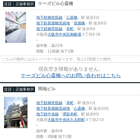
ケーズビル心斎橋
賃貸｜店舗事務所
地下鉄御堂筋線
「
心斎橋
」駅 徒歩2分
地下鉄長堀鶴見緑地
「
長堀橋
」駅 徒歩6分
地下鉄御堂筋線
「
本町
」駅 徒歩8分
大阪府
大阪市中央区
南船場
３丁目6-18
-
築年数：築22年
階数：11階建 地下1階
こちらの物件にはエレベーターがあります。地上11階建ての物件。
現在空き情報がありません。
ケーズビル心斎橋へのお問い合わせはこちら
岡地ビル
賃貸｜店舗事務所
地下鉄御堂筋線
「
本町
」駅 徒歩1分
地下鉄長堀鶴見緑地
「
心斎橋
」駅 徒歩10分
地下鉄中央線
「
堺筋本町
」駅 徒歩8分
大阪府
大阪市中央区
久太郎町
４丁目2-15
-
築年数：築40年
階数：9階建 地下1階