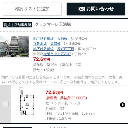
検討リストに追加
お問い合わせ
グランマーレ天満橋
賃貸｜店舗事務所
地下鉄谷町線
「
天満橋
」駅 徒歩1分
京阪本線
「
天満橋
」駅 徒歩3分
地下鉄谷町線
「
谷町四丁目
」駅 徒歩11分
大阪府
大阪市中央区
石町
１丁目2-5
72.6
万円
築年数：築19年 ｜募集中：
1室
階数：15階建
物件より徒歩圏内に当社営業店がございます。 事務所物件をはじめ、飲食・美
容・物販などの様々な業種のニーズに応じて店舗物件をご紹介しております。
尚、弊社ではおとり広告は一切...
72.6
万
円
(管理費・共益費 22,000円)
敷：0ヶ月｜礼：0ヶ月
所在階：2階
坪数：48.31坪｜面積：159.72㎡
坪単価：
1.5
万円