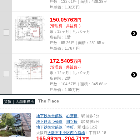
坪数：132.61坪｜面積：438.38㎡
坪単価：
1.32
万円
150.0576
万
円
(管理費・共益費 -)
敷：12ヶ月｜礼：0ヶ月
所在階：1階
坪数：85.26坪｜面積：281.85㎡
坪単価：
1.76
万円
172.5405
万
円
(管理費・共益費 -)
敷：12ヶ月｜礼：0ヶ月
所在階：2階
坪数：104.57坪｜面積：345.68㎡
坪単価：
1.65
万円
The Place
賃貸｜店舗事務所
地下鉄御堂筋線
「
心斎橋
」駅 徒歩2分
地下鉄四つ橋線
「
四ツ橋
」駅 徒歩2分
地下鉄御堂筋線
「
本町
」駅 徒歩12分
大阪府
大阪市中央区
西心斎橋
１丁目13-18
165.99
204.71
万円～
万円