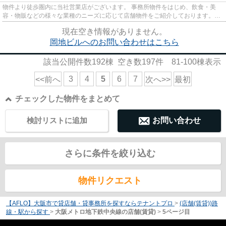
物件より徒歩圏内に当社営業店がございます。 事務所物件をはじめ、飲食・美
容・物販などの様々な業種のニーズに応じて店舗物件をご紹介しております。
尚、弊社ではおとり広告は一切...
現在空き情報がありません。
岡地ビルへのお問い合わせはこちら
該当公開件数
192
棟 空き数
197
件
81-100
棟表示
3
4
5
6
7
<<前へ
次へ>>
最初
チェックした物件をまとめて
検討リストに追加
お問い合わせ
さらに条件を絞り込む
物件リクエスト
【AFLO】大阪市で貸店舗・貸事務所を探すならテナントプロ
>
(店舗(賃貸))路
線・駅から探す
>
大阪メトロ地下鉄中央線の店舗(賃貸)
>
5ページ目