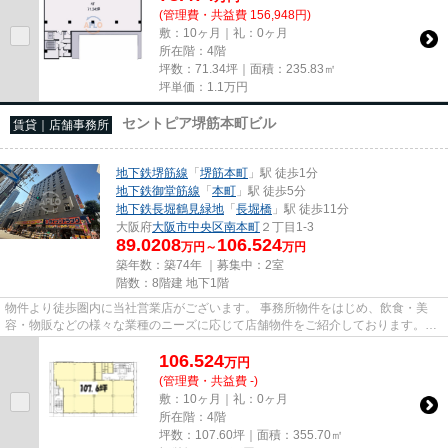
(管理費・共益費 156,948円)
敷：10ヶ月｜礼：0ヶ月
所在階：4階
坪数：71.34坪｜面積：235.83㎡
坪単価：
1.1
万円
セントピア堺筋本町ビル
賃貸｜店舗事務所
地下鉄堺筋線
「
堺筋本町
」駅 徒歩1分
地下鉄御堂筋線
「
本町
」駅 徒歩5分
地下鉄長堀鶴見緑地
「
長堀橋
」駅 徒歩11分
大阪府
大阪市中央区
南本町
２丁目1-3
89.0208
106.524
万円～
万円
築年数：築74年 ｜募集中：
2室
階数：8階建 地下1階
物件より徒歩圏内に当社営業店がございます。 事務所物件をはじめ、飲食・美
容・物販などの様々な業種のニーズに応じて店舗物件をご紹介しております。
尚、弊社ではおとり広告は一切...
106.524
万
円
(管理費・共益費 -)
敷：10ヶ月｜礼：0ヶ月
所在階：4階
坪数：107.60坪｜面積：355.70㎡