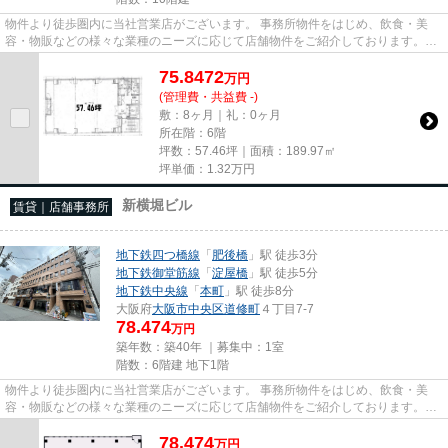
物件より徒歩圏内に当社営業店がございます。 事務所物件をはじめ、飲食・美
容・物販などの様々な業種のニーズに応じて店舗物件をご紹介しております。
尚、弊社ではおとり広告は一切...
75.8472
万
円
(管理費・共益費 -)
敷：8ヶ月｜礼：0ヶ月
所在階：6階
坪数：57.46坪｜面積：189.97㎡
坪単価：
1.32
万円
新横堀ビル
賃貸｜店舗事務所
地下鉄四つ橋線
「
肥後橋
」駅 徒歩3分
地下鉄御堂筋線
「
淀屋橋
」駅 徒歩5分
地下鉄中央線
「
本町
」駅 徒歩8分
大阪府
大阪市中央区
道修町
４丁目7-7
78.474
万円
築年数：築40年 ｜募集中：
1室
階数：6階建 地下1階
物件より徒歩圏内に当社営業店がございます。 事務所物件をはじめ、飲食・美
容・物販などの様々な業種のニーズに応じて店舗物件をご紹介しております。
尚、弊社ではおとり広告は一切...
78.474
万
円