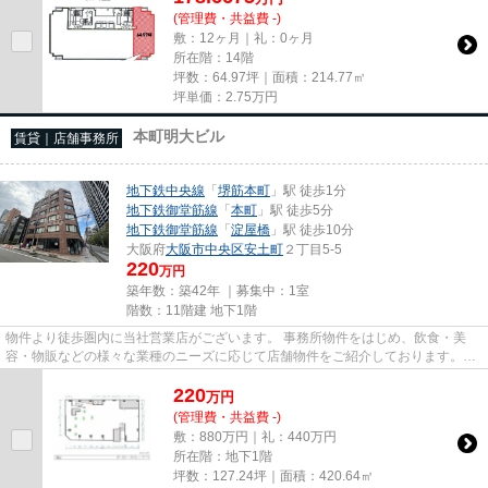
(管理費・共益費 -)
敷：12ヶ月｜礼：0ヶ月
所在階：14階
坪数：64.97坪｜面積：214.77㎡
坪単価：
2.75
万円
本町明大ビル
賃貸｜店舗事務所
地下鉄中央線
「
堺筋本町
」駅 徒歩1分
地下鉄御堂筋線
「
本町
」駅 徒歩5分
地下鉄御堂筋線
「
淀屋橋
」駅 徒歩10分
大阪府
大阪市中央区
安土町
２丁目5-5
220
万円
築年数：築42年 ｜募集中：
1室
階数：11階建 地下1階
物件より徒歩圏内に当社営業店がございます。 事務所物件をはじめ、飲食・美
容・物販などの様々な業種のニーズに応じて店舗物件をご紹介しております。
尚、弊社ではおとり広告は一切...
220
万
円
(管理費・共益費 -)
敷：880万円｜礼：440万円
所在階：地下1階
坪数：127.24坪｜面積：420.64㎡