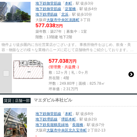
地下鉄御堂筋線
「
本町
」駅 徒歩3分
地下鉄御堂筋線
「
淀屋橋
」駅 徒歩4分
地下鉄堺筋線
「
北浜
」駅 徒歩10分
大阪府
大阪市中央区
淡路町
３丁目
577.038
万円
築年数：築27年 ｜募集中：
1室
階数：13階建 地下2階
物件より徒歩圏内に当社営業店がございます。 事務所物件をはじめ、飲食・美
容・物販などの様々な業種のニーズに応じて店舗物件をご紹介しております。
尚、弊社ではおとり広告は一切...
577.038
万
円
(管理費・共益費 -)
敷：12ヶ月｜礼：0ヶ月
所在階：4階
坪数：249.80坪｜面積：825.78㎡
坪単価：
2.31
万円
マエダビル本社ビル
賃貸｜店舗一部
地下鉄御堂筋線
「
本町
」駅 徒歩8分
地下鉄堺筋線
「
堺筋本町
」駅 徒歩2分
地下鉄長堀鶴見緑地
「
長堀橋
」駅 徒歩7分
大阪府
大阪市中央区
北久宝寺町
２丁目2-13
-