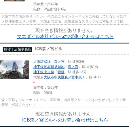
築年数：築47年
階数：9階建 地下1階
大阪市内全域お任せ下さい。 その他にもインターネットに掲載していないオスス
メ物件多数ございます。 大阪府内全域、経験豊富なスタッフがご対応させて頂き
ます。 尚、弊社ではおとり...
現在空き情報がありません。
マエダビル本社ビルへのお問い合わせはこちら
ICB森ノ宮ビル
賃貸｜店舗事務所
大阪環状線
「
森ノ宮
」駅 徒歩2分
地下鉄長堀鶴見緑地
「
森ノ宮
」駅 徒歩1分
地下鉄中央線
「
緑橋
」駅 徒歩13分
大阪府
大阪市中央区
森ノ宮中央
１丁目14-17
-
築年数：築29年
階数：9階建
森ノ宮駅すぐのテナントビル！歯医者、内科等クリニックはいかがでしょう？業
種等ご相談ください！
現在空き情報がありません。
ICB森ノ宮ビルへのお問い合わせはこちら