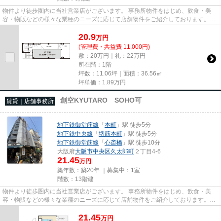
物件より徒歩圏内に当社営業店がございます。 事務所物件をはじめ、飲食・美
容・物販などの様々な業種のニーズに応じて店舗物件をご紹介しております。
尚、弊社ではおとり広告は一切...
20.9
万
円
(管理費・共益費 11,000円)
敷：20万円｜礼：22万円
所在階：1階
坪数：11.06坪｜面積：36.56㎡
坪単価：
1.89
万円
創空KYUTARO SOHO可
賃貸｜店舗事務所
地下鉄御堂筋線
「
本町
」駅 徒歩5分
地下鉄中央線
「
堺筋本町
」駅 徒歩5分
地下鉄御堂筋線
「
心斎橋
」駅 徒歩10分
大阪府
大阪市中央区
久太郎町
２丁目4-6
21.45
万円
築年数：築20年 ｜募集中：
1室
階数：13階建
物件より徒歩圏内に当社営業店がございます。 事務所物件をはじめ、飲食・美
容・物販などの様々な業種のニーズに応じて店舗物件をご紹介しております。
尚、弊社ではおとり広告は一切...
21.45
万
円