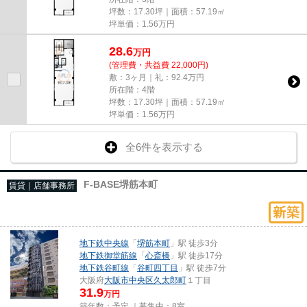
坪数：17.30坪｜面積：57.19㎡
坪単価：
1.56
万円
28.6
万
円
(管理費・共益費 22,000円)
敷：3ヶ月｜礼：92.4万円
所在階：4階
坪数：17.30坪｜面積：57.19㎡
坪単価：
1.56
万円
全6件を表示する
F-BASE堺筋本町
賃貸｜店舗事務所
地下鉄中央線
「
堺筋本町
」駅 徒歩3分
地下鉄御堂筋線
「
心斎橋
」駅 徒歩17分
地下鉄谷町線
「
谷町四丁目
」駅 徒歩7分
大阪府
大阪市中央区
久太郎町
１丁目
31.9
万円
築年数：予定 ｜募集中：
8室