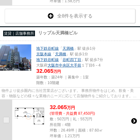
坪単価：
1.58
万円
全8件を表示する
リップル天満橋ビル
賃貸｜店舗事務所
地下鉄谷町線
「
天満橋
」駅 徒歩1分
京阪本線
「
天満橋
」駅 徒歩1分
地下鉄谷町線
「
谷町四丁目
」駅 徒歩7分
大阪府
大阪市中央区
大手前
１丁目6－4
32.065
万円
築年数：築24年 ｜募集中：
1室
階数：10階建
物件より徒歩圏内に当社営業店がございます。 事務所物件をはじめ、飲食・美
容・物販などの様々な業種のニーズに応じて店舗物件をご紹介しております。
尚、弊社ではおとり広告は一切...
32.065
万
円
(管理費・共益費 87,450円)
敷：50万円｜礼：55万円
所在階：4階
坪数：26.49坪｜面積：87.60㎡
坪単価：
1.21
万円