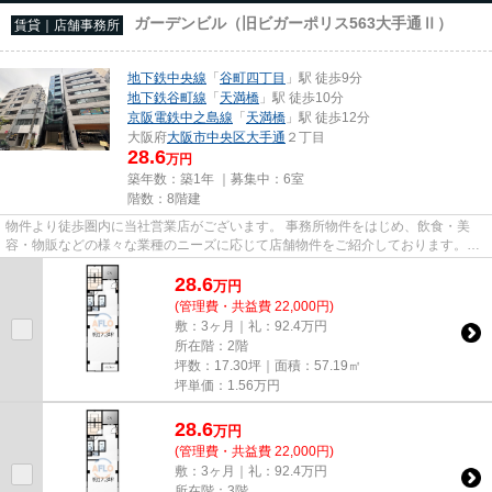
ガーデンビル（旧ビガーポリス563大手通Ⅱ）
賃貸｜店舗事務所
地下鉄中央線
「
谷町四丁目
」駅 徒歩9分
地下鉄谷町線
「
天満橋
」駅 徒歩10分
京阪電鉄中之島線
「
天満橋
」駅 徒歩12分
大阪府
大阪市中央区
大手通
２丁目
28.6
万円
築年数：築1年 ｜募集中：
6室
階数：8階建
物件より徒歩圏内に当社営業店がございます。 事務所物件をはじめ、飲食・美
容・物販などの様々な業種のニーズに応じて店舗物件をご紹介しております。
尚、弊社ではおとり広告は一切...
28.6
万
円
(管理費・共益費 22,000円)
敷：3ヶ月｜礼：92.4万円
所在階：2階
坪数：17.30坪｜面積：57.19㎡
坪単価：
1.56
万円
28.6
万
円
(管理費・共益費 22,000円)
敷：3ヶ月｜礼：92.4万円
所在階：3階