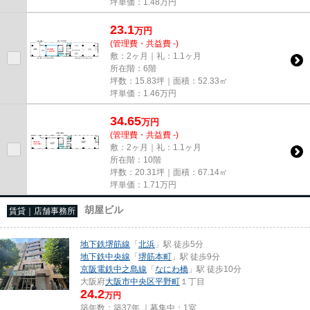
坪単価：
1.48
万円
23.1
万
円
(管理費・共益費 -)
敷：2ヶ月｜礼：1.1ヶ月
所在階：6階
坪数：15.83坪｜面積：52.33㎡
坪単価：
1.46
万円
34.65
万
円
(管理費・共益費 -)
敷：2ヶ月｜礼：1.1ヶ月
所在階：10階
坪数：20.31坪｜面積：67.14㎡
坪単価：
1.71
万円
胡屋ビル
賃貸｜店舗事務所
地下鉄堺筋線
「
北浜
」駅 徒歩5分
地下鉄中央線
「
堺筋本町
」駅 徒歩9分
京阪電鉄中之島線
「
なにわ橋
」駅 徒歩10分
大阪府
大阪市中央区
平野町
１丁目
24.2
万円
築年数：築37年 ｜募集中：
1室