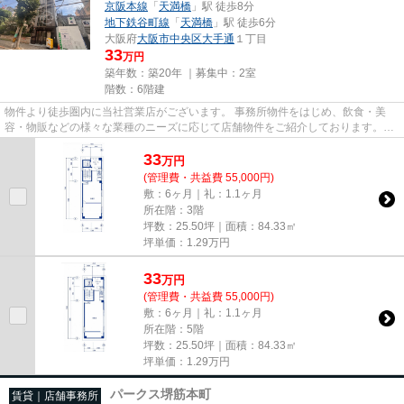
京阪本線
「
天満橋
」駅 徒歩8分
地下鉄谷町線
「
天満橋
」駅 徒歩6分
大阪府
大阪市中央区
大手通
１丁目
33
万円
築年数：築20年 ｜募集中：
2室
階数：6階建
物件より徒歩圏内に当社営業店がございます。 事務所物件をはじめ、飲食・美
容・物販などの様々な業種のニーズに応じて店舗物件をご紹介しております。
尚、弊社ではおとり広告は一切...
33
万
円
(管理費・共益費 55,000円)
敷：6ヶ月｜礼：1.1ヶ月
所在階：3階
坪数：25.50坪｜面積：84.33㎡
坪単価：
1.29
万円
33
万
円
(管理費・共益費 55,000円)
敷：6ヶ月｜礼：1.1ヶ月
所在階：5階
坪数：25.50坪｜面積：84.33㎡
坪単価：
1.29
万円
パークス堺筋本町
賃貸｜店舗事務所