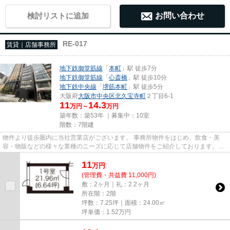
検討リストに追加
お問い合わせ
RE-017
賃貸｜店舗事務所
地下鉄御堂筋線
「
本町
」駅 徒歩7分
地下鉄御堂筋線
「
心斎橋
」駅 徒歩10分
地下鉄中央線
「
堺筋本町
」駅 徒歩5分
大阪府
大阪市中央区
北久宝寺町
２丁目6-1
11
14.3
万円～
万円
築年数：築53年 ｜募集中：
10室
階数：7階建
物件より徒歩圏内に当社営業店がございます。 事務所物件をはじめ、飲食・美
容・物販などの様々な業種のニーズに応じて店舗物件をご紹介しております。
尚、弊社ではおとり広告は一切...
11
万
円
(管理費・共益費 11,000円)
敷：2ヶ月｜礼：2.2ヶ月
所在階：2階
坪数：7.25坪｜面積：24.00㎡
坪単価：
1.52
万円