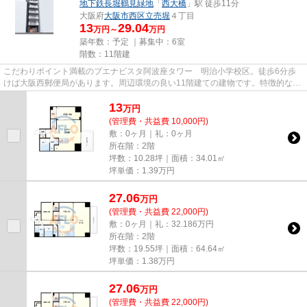
地下鉄長堀鶴見緑地
「
西大橋
」駅 徒歩11分
大阪府
大阪市西区
立売堀
４丁目
13
29.04
万円～
万円
築年数：予定 ｜募集中：
6室
階数：11階建
こだわりポイント満載のブエナビスタ阿波座タワー 明治小学校区。徒歩6分歩
けば大阪西郵便局があります。周辺環境の良い11階建ての建物です。特徴的な外
観と洗練された設計の内装を持...
13
万
円
(管理費・共益費 10,000円)
敷：0ヶ月｜礼：0ヶ月
所在階：2階
坪数：10.28坪｜面積：34.01㎡
坪単価：
1.39
万円
27.06
万
円
(管理費・共益費 22,000円)
敷：0ヶ月｜礼：32.186万円
所在階：2階
坪数：19.55坪｜面積：64.64㎡
坪単価：
1.38
万円
27.06
万
円
(管理費・共益費 22,000円)