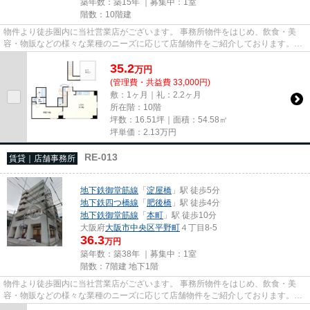
築年数：築15年 ｜募集中：
1室
階数：10階建
物件より徒歩圏内に当社営業店がございます。 事務所物件をはじめ、飲食・美
容・物販などの様々な業種のニーズに応じて店舗物件をご紹介しております。
尚、弊社ではおとり広告は一切...
35.2
万
円
(管理費・共益費 33,000円)
敷：1ヶ月｜礼：2.2ヶ月
所在階：10階
坪数：16.51坪｜面積：54.58㎡
坪単価：
2.13
万円
RE-013
賃貸｜店舗事務所
地下鉄御堂筋線
「
淀屋橋
」駅 徒歩5分
地下鉄四つ橋線
「
肥後橋
」駅 徒歩4分
地下鉄御堂筋線
「
本町
」駅 徒歩10分
大阪府
大阪市中央区
平野町
４丁目8-5
36.3
万円
築年数：築38年 ｜募集中：
1室
階数：7階建 地下1階
物件より徒歩圏内に当社営業店がございます。 事務所物件をはじめ、飲食・美
容・物販などの様々な業種のニーズに応じて店舗物件をご紹介しております。
尚、弊社ではおとり広告は一切...