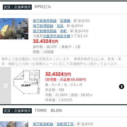
KPOビル
賃貸｜店舗事務所
地下鉄御堂筋線
「
淀屋橋
」駅 徒歩3分
地下鉄堺筋線
「
北浜
」駅 徒歩5分
地下鉄御堂筋線
「
本町
」駅 徒歩10分
大阪府
大阪市中央区
今橋
３丁目2-14
32.4324
万円
築年数：築19年 ｜募集中：
1室
階数：10階建
物件より徒歩圏内に当社営業店がございます。 事務所物件をはじめ、飲食・美
容・物販などの様々な業種のニーズに応じて店舗物件をご紹介しております。
尚、弊社ではおとり広告は一切...
32.4324
万
円
(管理費・共益費 69,498円)
敷：5ヶ月｜礼：2.2ヶ月
所在階：5階
坪数：21.06坪｜面積：69.65㎡
坪単価：
1.54
万円
TOMO BLDG
賃貸｜店舗事務所
地下鉄谷町線
「
谷町四丁目
」駅 徒歩6分