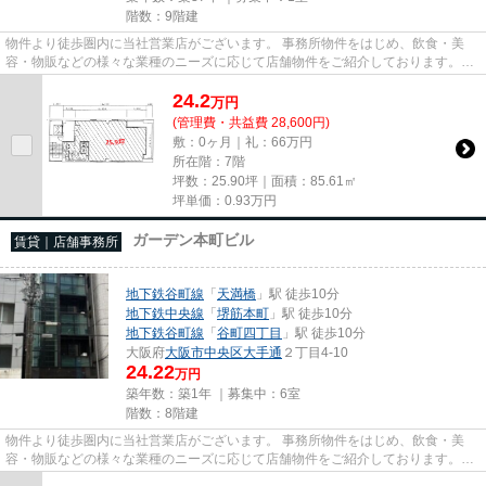
階数：9階建
物件より徒歩圏内に当社営業店がございます。 事務所物件をはじめ、飲食・美
容・物販などの様々な業種のニーズに応じて店舗物件をご紹介しております。
尚、弊社ではおとり広告は一切...
24.2
万
円
(管理費・共益費 28,600円)
敷：0ヶ月｜礼：66万円
所在階：7階
坪数：25.90坪｜面積：85.61㎡
坪単価：
0.93
万円
ガーデン本町ビル
賃貸｜店舗事務所
地下鉄谷町線
「
天満橋
」駅 徒歩10分
地下鉄中央線
「
堺筋本町
」駅 徒歩10分
地下鉄谷町線
「
谷町四丁目
」駅 徒歩10分
大阪府
大阪市中央区
大手通
２丁目4-10
24.22
万円
築年数：築1年 ｜募集中：
6室
階数：8階建
物件より徒歩圏内に当社営業店がございます。 事務所物件をはじめ、飲食・美
容・物販などの様々な業種のニーズに応じて店舗物件をご紹介しております。
尚、弊社ではおとり広告は一切...