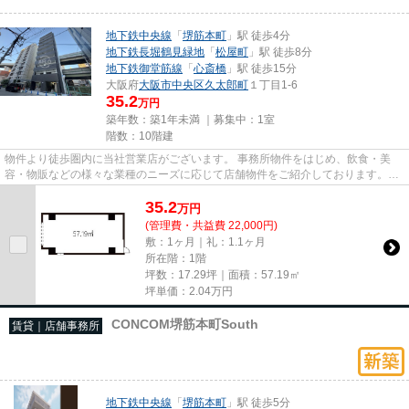
地下鉄中央線
「
堺筋本町
」駅 徒歩4分
地下鉄長堀鶴見緑地
「
松屋町
」駅 徒歩8分
地下鉄御堂筋線
「
心斎橋
」駅 徒歩15分
大阪府
大阪市中央区
久太郎町
１丁目1-6
35.2
万円
築年数：築1年未満 ｜募集中：
1室
階数：10階建
物件より徒歩圏内に当社営業店がございます。 事務所物件をはじめ、飲食・美
容・物販などの様々な業種のニーズに応じて店舗物件をご紹介しております。
尚、弊社ではおとり広告は一切...
35.2
万
円
(管理費・共益費 22,000円)
敷：1ヶ月｜礼：1.1ヶ月
所在階：1階
坪数：17.29坪｜面積：57.19㎡
坪単価：
2.04
万円
CONCOM堺筋本町South
賃貸｜店舗事務所
地下鉄中央線
「
堺筋本町
」駅 徒歩5分