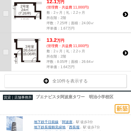
12.1
万
円
(管理費・共益費 11,000円)
敷：2ヶ月｜礼：2.2ヶ月
所在階：2階
坪数：7.25坪｜面積：24.00㎡
坪単価：
1.67
万円
13.2
万
円
(管理費・共益費 11,000円)
敷：2ヶ月｜礼：2.2ヶ月
所在階：2階
坪数：8.05坪｜面積：26.64㎡
坪単価：
1.64
万円
全10件を表示する
ブエナビスタ阿波座タワー 明治小学校区
賃貸｜店舗事務所
地下鉄千日前線
「
阿波座
」駅 徒歩3分
地下鉄長堀鶴見緑地
「
西長堀
」駅 徒歩7分