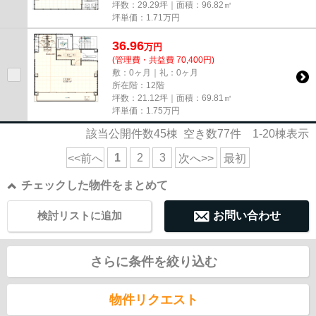
坪数：29.29坪｜面積：96.82㎡
坪単価：
1.71
万円
36.96
万
円
(管理費・共益費 70,400円)
敷：0ヶ月｜礼：0ヶ月
所在階：12階
坪数：21.12坪｜面積：69.81㎡
坪単価：
1.75
万円
該当公開件数
45
棟 空き数
77
件
1-20
棟表示
1
2
3
<<前へ
次へ>>
最初
チェックした物件をまとめて
検討リストに追加
お問い合わせ
さらに条件を絞り込む
物件リクエスト