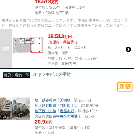
18.513
万円
築年数：築55年 ｜募集中：
1室
階数：9階建 地下1階
物件より徒歩圏内に当社営業店がございます。 事務所物件をはじめ、飲食・美
容・物販などの様々な業種のニーズに応じて店舗物件をご紹介しております。
尚、弊社ではおとり広告は一切...
18.513
万
円
(管理費・共益費 -)
敷：0ヶ月｜礼：2.2ヶ月
所在階：3階
坪数：19.75坪｜面積：65.29㎡
坪単価：
0.94
万円
オキツモビル大手前
賃貸｜店舗一部
地下鉄谷町線
「
天満橋
」駅 徒歩7分
地下鉄谷町線
「
谷町四丁目
」駅 徒歩7分
地下鉄中央線
「
堺筋本町
」駅 徒歩13分
大阪府
大阪市中央区
大手通
１丁目3-6
20.9
万円
築年数：築1年未満 ｜募集中：
1室
階数：9階建