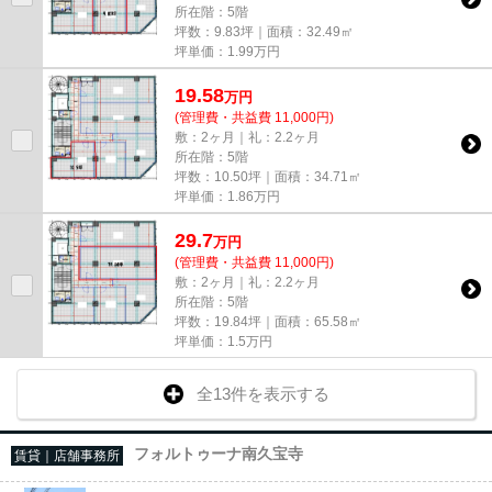
所在階：5階
坪数：9.83坪｜面積：32.49㎡
坪単価：
1.99
万円
19.58
万
円
(管理費・共益費 11,000円)
敷：2ヶ月｜礼：2.2ヶ月
所在階：5階
坪数：10.50坪｜面積：34.71㎡
坪単価：
1.86
万円
29.7
万
円
(管理費・共益費 11,000円)
敷：2ヶ月｜礼：2.2ヶ月
所在階：5階
坪数：19.84坪｜面積：65.58㎡
坪単価：
1.5
万円
全13件を表示する
フォルトゥーナ南久宝寺
賃貸｜店舗事務所