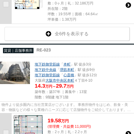
敷：0ヶ月｜礼：32.186万円
所在階：2階
坪数：19.55坪｜面積：64.64㎡
坪単価：
1.38
万円
全6件を表示する
RE-023
賃貸｜店舗事務所
地下鉄御堂筋線
「
本町
」駅 徒歩3分
地下鉄中央線
「
堺筋本町
」駅 徒歩9分
地下鉄御堂筋線
「
心斎橋
」駅 徒歩12分
大阪府
大阪市中央区
本町
４丁目4-10
14.3
29.7
万円～
万円
築年数：築37年 ｜募集中：
13室
階数：9階建 地下1階
物件より徒歩圏内に当社営業店がございます。 事務所物件をはじめ、飲食・美
容・物販などの様々な業種のニーズに応じて店舗物件をご紹介しております。
尚、弊社ではおとり広告は一切...
19.58
万
円
(管理費・共益費 11,000円)
敷：2ヶ月｜礼：2.2ヶ月