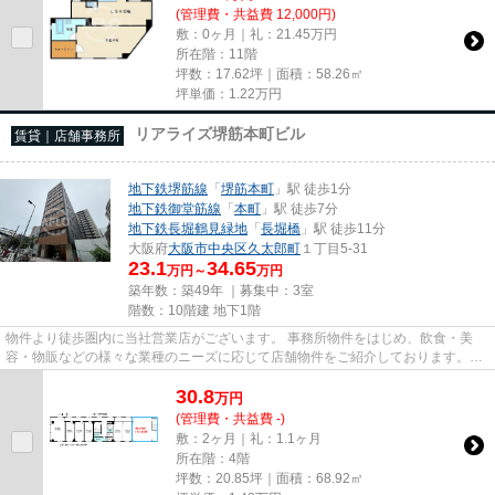
(管理費・共益費 12,000円)
敷：0ヶ月｜礼：21.45万円
所在階：11階
坪数：17.62坪｜面積：58.26㎡
坪単価：
1.22
万円
リアライズ堺筋本町ビル
賃貸｜店舗事務所
地下鉄堺筋線
「
堺筋本町
」駅 徒歩1分
地下鉄御堂筋線
「
本町
」駅 徒歩7分
地下鉄長堀鶴見緑地
「
長堀橋
」駅 徒歩11分
大阪府
大阪市中央区
久太郎町
１丁目5-31
23.1
34.65
万円～
万円
築年数：築49年 ｜募集中：
3室
階数：10階建 地下1階
物件より徒歩圏内に当社営業店がございます。 事務所物件をはじめ、飲食・美
容・物販などの様々な業種のニーズに応じて店舗物件をご紹介しております。
尚、弊社ではおとり広告は一切...
30.8
万
円
(管理費・共益費 -)
敷：2ヶ月｜礼：1.1ヶ月
所在階：4階
坪数：20.85坪｜面積：68.92㎡