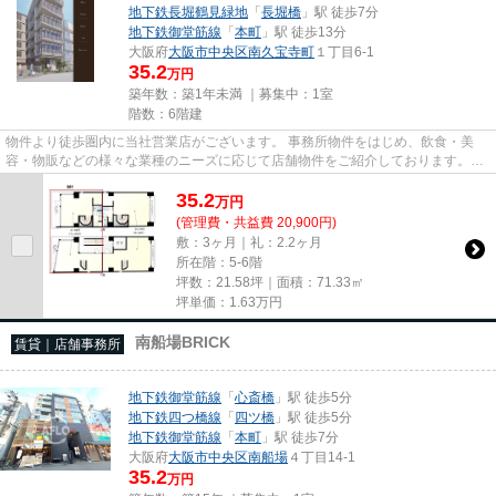
地下鉄長堀鶴見緑地
「
長堀橋
」駅 徒歩7分
地下鉄御堂筋線
「
本町
」駅 徒歩13分
大阪府
大阪市中央区
南久宝寺町
１丁目6-1
35.2
万円
築年数：築1年未満 ｜募集中：
1室
階数：6階建
物件より徒歩圏内に当社営業店がございます。 事務所物件をはじめ、飲食・美
容・物販などの様々な業種のニーズに応じて店舗物件をご紹介しております。
尚、弊社ではおとり広告は一切...
35.2
万
円
(管理費・共益費 20,900円)
敷：3ヶ月｜礼：2.2ヶ月
所在階：5-6階
坪数：21.58坪｜面積：71.33㎡
坪単価：
1.63
万円
南船場BRICK
賃貸｜店舗事務所
地下鉄御堂筋線
「
心斎橋
」駅 徒歩5分
地下鉄四つ橋線
「
四ツ橋
」駅 徒歩5分
地下鉄御堂筋線
「
本町
」駅 徒歩7分
大阪府
大阪市中央区
南船場
４丁目14-1
35.2
万円