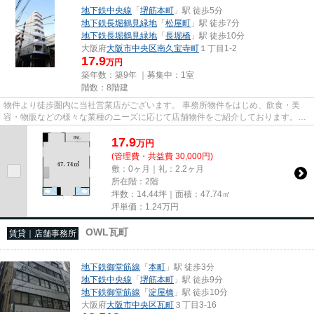
地下鉄中央線
「
堺筋本町
」駅 徒歩5分
地下鉄長堀鶴見緑地
「
松屋町
」駅 徒歩7分
地下鉄長堀鶴見緑地
「
長堀橋
」駅 徒歩10分
大阪府
大阪市中央区
南久宝寺町
１丁目1-2
17.9
万円
築年数：築9年 ｜募集中：
1室
階数：8階建
物件より徒歩圏内に当社営業店がございます。 事務所物件をはじめ、飲食・美
容・物販などの様々な業種のニーズに応じて店舗物件をご紹介しております。
尚、弊社ではおとり広告は一切...
17.9
万
円
(管理費・共益費 30,000円)
敷：0ヶ月｜礼：2.2ヶ月
所在階：2階
坪数：14.44坪｜面積：47.74㎡
坪単価：
1.24
万円
OWL瓦町
賃貸｜店舗事務所
地下鉄御堂筋線
「
本町
」駅 徒歩3分
地下鉄中央線
「
堺筋本町
」駅 徒歩9分
地下鉄御堂筋線
「
淀屋橋
」駅 徒歩10分
大阪府
大阪市中央区
瓦町
３丁目3-16