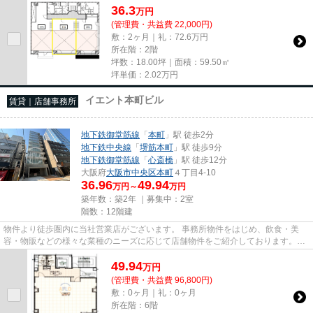
36.3
万
円
(管理費・共益費 22,000円)
敷：2ヶ月｜礼：72.6万円
所在階：2階
坪数：18.00坪｜面積：59.50㎡
坪単価：
2.02
万円
イエント本町ビル
賃貸｜店舗事務所
地下鉄御堂筋線
「
本町
」駅 徒歩2分
地下鉄中央線
「
堺筋本町
」駅 徒歩9分
地下鉄御堂筋線
「
心斎橋
」駅 徒歩12分
大阪府
大阪市中央区
本町
４丁目4-10
36.96
49.94
万円～
万円
築年数：築2年 ｜募集中：
2室
階数：12階建
物件より徒歩圏内に当社営業店がございます。 事務所物件をはじめ、飲食・美
容・物販などの様々な業種のニーズに応じて店舗物件をご紹介しております。
尚、弊社ではおとり広告は一切...
49.94
万
円
(管理費・共益費 96,800円)
敷：0ヶ月｜礼：0ヶ月
所在階：6階