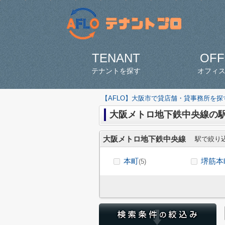
TENANT
OFF
テナントを探す
オフィ
【AFLO】大阪市で貸店舗・貸事務所を
大阪メトロ地下鉄中央線の
大阪メトロ地下鉄中央線
駅で絞り
本町
堺筋本
(5)