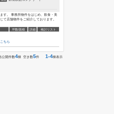
ます。 事務所物件をはじめ、飲食・美
じて店舗物件をご紹介しております。
坪数/面積
詳細
検討リスト
こちら
4
5
1-4
当公開件数
棟 空き数
件
棟表示