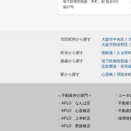
地下鉄御堂筋線「本町」駅 徒歩3分
築27年
市区町村から探す
大阪市中央区
/
大阪市阿倍野区
/
町名から探す
南船場
/
久太郎
路線から探す
地下鉄御堂筋線
/
近鉄難波・奈良
駅から探す
心斎橋
/
堺筋本
＜不動産仲介部門＞
・
コーポ
・
AFLO なんば店
・
不動産
・
AFLO 心斎橋店
・
不動産
・
AFLO 上本町店
・
採用情
・
AFLO 肥後橋店