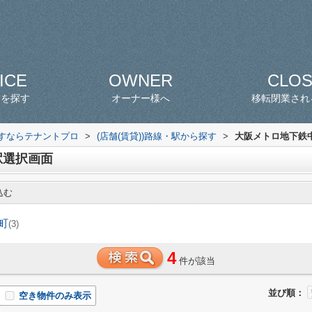
ICE
OWNER
CLO
スを探す
オーナー様へ
移転閉業され
探すならテナントプロ
>
(店舗(賃貸))路線・駅から探す
>
大阪メトロ地下鉄中
駅選択画面
込む
町
(3)
4
件が該当
並び順：
空き物件のみ表示