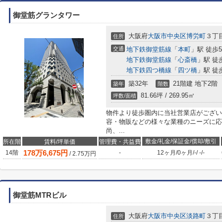
御堂筋グランタワー
大阪府
大阪市中央区
博労町
３丁
住所
交通
地下鉄御堂筋線
「
本町
」駅 徒歩
地下鉄御堂筋線
「
心斎橋
」駅 徒
地下鉄四つ橋線
「
四ツ橋
」駅 徒
築32年
21階建 地下2階
築年
階数
81.66坪 / 269.95㎡
坪数/面積
物件より徒歩圏内に当社営業店がござい
容・物販などの様々な業種のニーズに応
尚、...
敷金/礼金/保証金/償却/敷引
所在階
賃料/坪単価
管理費・共益費
178
万
6,675
円
14階
-
12ヶ月
/
0ヶ月
/
-
/
-
/
-
/
2.75
万円
御堂筋MTRビル
大阪府
大阪市中央区
淡路町
３丁
住所