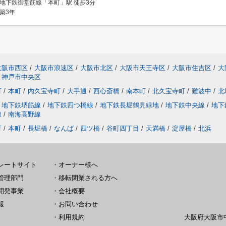
地下鉄御堂筋線「本町」駅 徒歩3分
築3年
大阪市西区
/
大阪市浪速区
/
大阪市北区
/
大阪市天王寺区
/
大阪市住吉区
/
大
神戸市中央区
町
/
本町
/
内久宝寺町
/
大手通
/
西心斎橋
/
南本町
/
北久宝寺町
/
難波中
/
北
地下鉄堺筋線
/
地下鉄四つ橋線
/
地下鉄長堀鶴見緑地
/
地下鉄中央線
/
地下
線
/
南海高野線
町
/
本町
/
長堀橋
/
なんば
/
四ツ橋
/
谷町四丁目
/
天満橋
/
淀屋橋
/
北浜
レートサイト
・
オーナー様へ
管理部門
・
移転閉業される方へ
開発事業
・
会社概要
報
・
お問い合わせ
・
利用規約
大阪府大阪市中