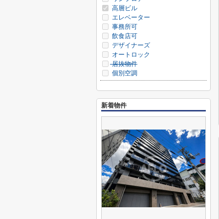
高層ビル
エレベーター
事務所可
飲食店可
デザイナーズ
オートロック
居抜物件
個別空調
新着物件