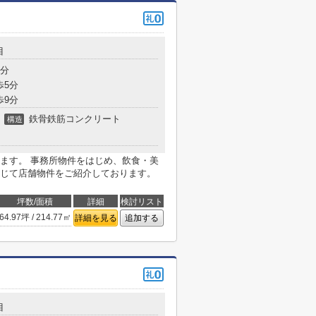
目
5分
歩5分
歩9分
鉄骨鉄筋コンクリート
構造
ます。 事務所物件をはじめ、飲食・美
じて店舗物件をご紹介しております。
坪数/面積
詳細
検討リスト
64.97坪 / 214.77㎡
詳細を見る
追加する
目