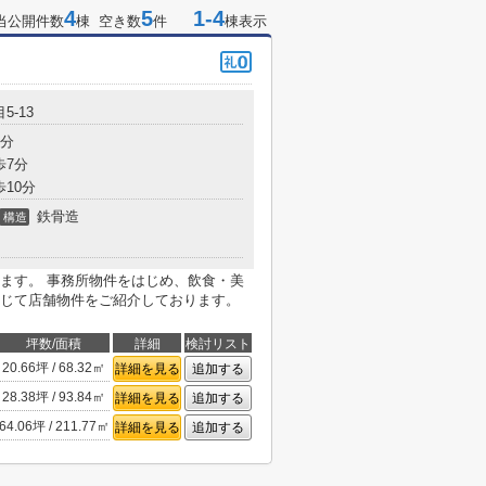
4
5
1-4
当公開件数
棟 空き数
件
棟表示
5-13
3分
歩7分
歩10分
鉄骨造
構造
ます。 事務所物件をはじめ、飲食・美
じて店舗物件をご紹介しております。
坪数/面積
詳細
検討リスト
20.66坪 / 68.32㎡
詳細を見る
追加する
28.38坪 / 93.84㎡
詳細を見る
追加する
64.06坪 / 211.77㎡
詳細を見る
追加する