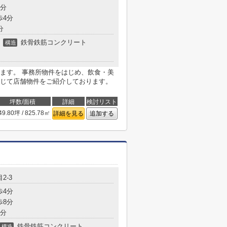
3分
歩4分
分
鉄骨鉄筋コンクリート
構造
ます。 事務所物件をはじめ、飲食・美
じて店舗物件をご紹介しております。
坪数/面積
詳細
検討リスト
49.80坪 / 825.78㎡
詳細を見る
追加する
2-3
歩4分
歩8分
5分
鉄骨鉄筋コンクリート
構造