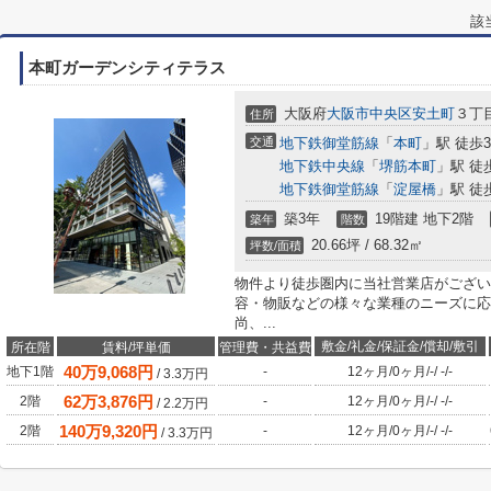
該
本町ガーデンシティテラス
大阪府
大阪市中央区
安土町
３丁目
住所
交通
地下鉄御堂筋線
「
本町
」駅 徒歩
地下鉄中央線
「
堺筋本町
」駅 徒
地下鉄御堂筋線
「
淀屋橋
」駅 徒
築3年
19階建 地下2階
築年
階数
20.66坪 / 68.32㎡
坪数/面積
物件より徒歩圏内に当社営業店がござい
容・物販などの様々な業種のニーズに応
尚、...
敷金/礼金/保証金/償却/敷引
所在階
賃料/坪単価
管理費・共益費
40
万
9,068
円
地下1階
-
12ヶ月
/
0ヶ月
/
-
/
-
/
-
/
3.3
万円
62
万
3,876
円
2階
-
12ヶ月
/
0ヶ月
/
-
/
-
/
-
/
2.2
万円
140
万
9,320
円
2階
-
12ヶ月
/
0ヶ月
/
-
/
-
/
-
/
3.3
万円