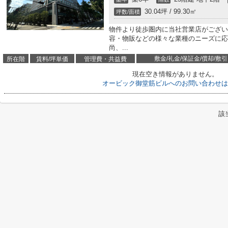
30.04坪 / 99.30㎡
坪数/面積
物件より徒歩圏内に当社営業店がござい
容・物販などの様々な業種のニーズに応
尚、...
敷金/礼金/保証金/償却/敷引
所在階
賃料/坪単価
管理費・共益費
現在空き情報がありません。
オービック御堂筋ビルへのお問い合わせは
該