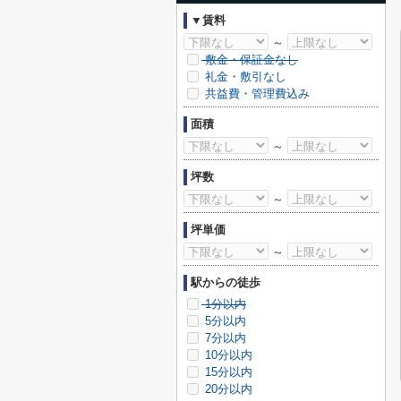
▼賃料
～
敷金・保証金なし
礼金・敷引なし
共益費・管理費込み
面積
～
坪数
～
坪単価
～
駅からの徒歩
1分以内
5分以内
7分以内
10分以内
15分以内
20分以内