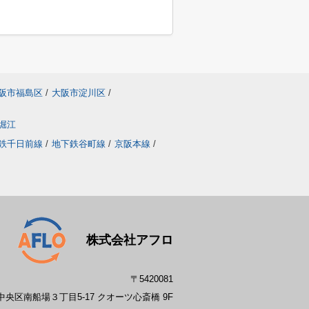
阪市福島区
/
大阪市淀川区
/
堀江
鉄千日前線
/
地下鉄谷町線
/
京阪本線
/
株式会社アフロ
〒5420081
央区南船場３丁目5-17 クオーツ心斎橋 9F