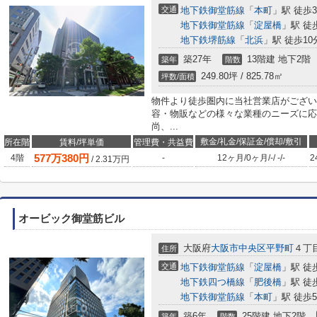
交通
地下鉄御堂筋線
「
本町
」駅 徒歩
地下鉄御堂筋線
「
淀屋橋
」駅 徒
地下鉄堺筋線
「
北浜
」駅 徒歩10
築27年
13階建 地下2階
築年
階数
249.80坪 / 825.78㎡
坪数/面積
物件より徒歩圏内に当社営業店がござい
容・物販などの様々な業種のニーズに応
尚、...
敷金/礼金/保証金/償却/敷引
所在階
賃料/坪単価
管理費・共益費
577
万
380
円
4階
-
12ヶ月
/
0ヶ月
/
-
/
-
/
-
2
/
2.31
万円
オービック御堂筋ビル
大阪府
大阪市中央区
平野町
４丁目
住所
交通
地下鉄御堂筋線
「
淀屋橋
」駅 徒
地下鉄四つ橋線
「
肥後橋
」駅 徒
地下鉄御堂筋線
「
本町
」駅 徒歩
築6年
25階建 地下2階
築年
階数