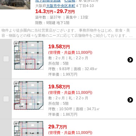
地下鉄御堂筋線
「
心斎橋
」駅 徒歩12分
大阪府
大阪市中央区
本町
４丁目4-10
14.3
29.7
万円～
万円
築年数：築37年 ｜募集中：
13室
階数：9階建 地下1階
物件より徒歩圏内に当社営業店がございます。 事務所物件をはじめ、飲食・美
容・物販などの様々な業種のニーズに応じて店舗物件をご紹介しております。
尚、弊社ではおとり広告は一切...
19.58
万
円
(管理費・共益費 11,000円)
敷：2ヶ月｜礼：2.2ヶ月
所在階：5階
坪数：9.83坪｜面積：32.49㎡
坪単価：
1.99
万円
19.58
万
円
(管理費・共益費 11,000円)
敷：2ヶ月｜礼：2.2ヶ月
所在階：5階
坪数：10.50坪｜面積：34.71㎡
坪単価：
1.86
万円
29.7
万
円
(管理費・共益費 11,000円)