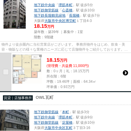
地下鉄中央線
「
堺筋本町
」駅 徒歩5分
地下鉄御堂筋線
「
心斎橋
」駅 徒歩10分
地下鉄長堀鶴見緑地
「
長堀橋
」駅 徒歩7分
大阪府
大阪市中央区
博労町
１丁目4-3
18.15
万円
築年数：築39年 ｜募集中：
1室
階数：9階建
物件より徒歩圏内に当社営業店がございます。 事務所物件をはじめ、飲食・美
容・物販などの様々な業種のニーズに応じて店舗物件をご紹介しております。
尚、弊社ではおとり広告は一切...
18.15
万
円
(管理費・共益費 11,000円)
敷：0ヶ月｜礼：18.15万円
所在階：6階
坪数：19.46坪｜面積：64.34㎡
坪単価：
0.93
万円
OWL瓦町
賃貸｜店舗事務所
地下鉄御堂筋線
「
本町
」駅 徒歩3分
地下鉄中央線
「
堺筋本町
」駅 徒歩9分
地下鉄御堂筋線
「
淀屋橋
」駅 徒歩10分
大阪府
大阪市中央区
瓦町
３丁目3-16