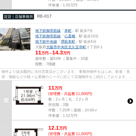
坪単価：
1.05
万円
RE-017
賃貸｜店舗事務所
地下鉄御堂筋線
「
本町
」駅 徒歩7分
地下鉄御堂筋線
「
心斎橋
」駅 徒歩10分
地下鉄中央線
「
堺筋本町
」駅 徒歩5分
大阪府
大阪市中央区
北久宝寺町
２丁目6-1
11
14.3
万円～
万円
築年数：築53年 ｜募集中：
10室
階数：7階建
物件より徒歩圏内に当社営業店がございます。 事務所物件をはじめ、飲食・美
容・物販などの様々な業種のニーズに応じて店舗物件をご紹介しております。
尚、弊社ではおとり広告は一切...
11
万
円
(管理費・共益費 11,000円)
敷：2ヶ月｜礼：2.2ヶ月
所在階：2階
坪数：7.25坪｜面積：24.00㎡
坪単価：
1.52
万円
12.1
万
円
(管理費・共益費 11,000円)