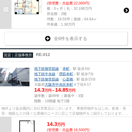
(管理費・共益費 22,000円)
敷：0ヶ月｜礼：32.186万円
所在階：2階
坪数：19.55坪｜面積：64.64㎡
坪単価：
1.38
万円
全6件を表示する
RE-012
賃貸｜店舗事務所
地下鉄御堂筋線
「
本町
」駅 徒歩3分
地下鉄中央線
「
堺筋本町
」駅 徒歩7分
地下鉄御堂筋線
「
心斎橋
」駅 徒歩15分
大阪府
大阪市中央区
本町
４丁目4-17
14.3
14.85
万円～
万円
築年数：築49年 ｜募集中：
3室
階数：10階建 地下1階
物件より徒歩圏内に当社営業店がございます。 事務所物件をはじめ、飲食・美
容・物販などの様々な業種のニーズに応じて店舗物件をご紹介しております。
尚、弊社ではおとり広告は一切...
14.3
万
円
(管理費・共益費 16,500円)