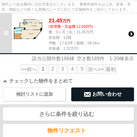
物件より徒歩圏内に当社営業店がございます。 事務所物件をはじめ、飲食・美
容・物販などの様々な業種のニーズに応じて店舗物件をご紹介しております。
尚、弊社ではおとり広告は一切...
21.45
万
円
(管理費・共益費 12,000円)
敷：0ヶ月｜礼：21.45万円
所在階：11階
坪数：17.62坪｜面積：58.26㎡
坪単価：
1.22
万円
該当公開件数
166
棟 空き数
189
件
1-20
棟表示
1
2
3
4
5
<<前へ
次へ>>
最初
チェックした物件をまとめて
検討リストに追加
お問い合わせ
さらに条件を絞り込む
物件リクエスト