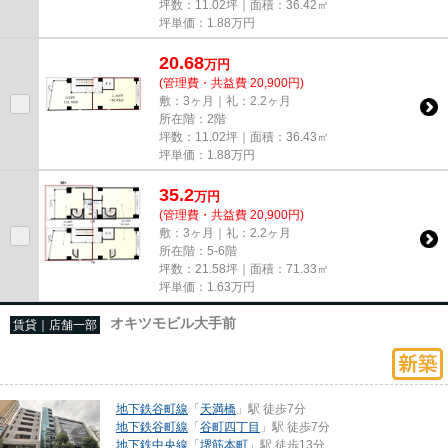
坪数：11.02坪｜面積：36.42㎡
坪単価：
1.88
万円
20.68
万
円
(管理費・共益費 20,900円)
敷：3ヶ月｜礼：2.2ヶ月
所在階：2階
坪数：11.02坪｜面積：36.43㎡
坪単価：
1.88
万円
35.2
万
円
(管理費・共益費 20,900円)
敷：3ヶ月｜礼：2.2ヶ月
所在階：5-6階
坪数：21.58坪｜面積：71.33㎡
坪単価：
1.63
万円
オキツモビル大手前
賃貸｜店舗一部
地下鉄谷町線
「
天満橋
」駅 徒歩7分
地下鉄谷町線
「
谷町四丁目
」駅 徒歩7分
地下鉄中央線
「
堺筋本町
」駅 徒歩13分