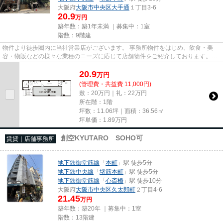
大阪府
大阪市中央区
大手通
１丁目3-6
20.9
万円
築年数：築1年未満 ｜募集中：
1室
階数：9階建
物件より徒歩圏内に当社営業店がございます。 事務所物件をはじめ、飲食・美
容・物販などの様々な業種のニーズに応じて店舗物件をご紹介しております。
尚、弊社ではおとり広告は一切...
20.9
万
円
(管理費・共益費 11,000円)
敷：20万円｜礼：22万円
所在階：1階
坪数：11.06坪｜面積：36.56㎡
坪単価：
1.89
万円
創空KYUTARO SOHO可
賃貸｜店舗事務所
地下鉄御堂筋線
「
本町
」駅 徒歩5分
地下鉄中央線
「
堺筋本町
」駅 徒歩5分
地下鉄御堂筋線
「
心斎橋
」駅 徒歩10分
大阪府
大阪市中央区
久太郎町
２丁目4-6
21.45
万円
築年数：築20年 ｜募集中：
1室
階数：13階建