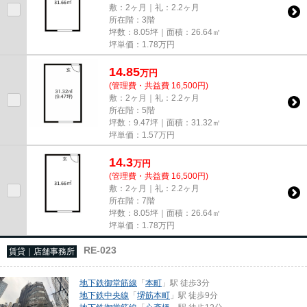
敷：2ヶ月｜礼：2.2ヶ月
所在階：3階
坪数：8.05坪｜面積：26.64㎡
坪単価：
1.78
万円
14.85
万
円
(管理費・共益費 16,500円)
敷：2ヶ月｜礼：2.2ヶ月
所在階：5階
坪数：9.47坪｜面積：31.32㎡
坪単価：
1.57
万円
14.3
万
円
(管理費・共益費 16,500円)
敷：2ヶ月｜礼：2.2ヶ月
所在階：7階
坪数：8.05坪｜面積：26.64㎡
坪単価：
1.78
万円
RE-023
賃貸｜店舗事務所
地下鉄御堂筋線
「
本町
」駅 徒歩3分
地下鉄中央線
「
堺筋本町
」駅 徒歩9分