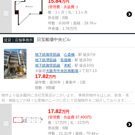
15.84
万
円
(管理費・共益費 -)
敷：1ヶ月｜礼：1.1ヶ月
所在階：6階
坪数：9.00坪｜面積：29.76㎡
坪単価：
1.76
万円
日宝船場中央ビル
賃貸｜店舗事務所
地下鉄御堂筋線
「
心斎橋
」駅 徒歩7分
地下鉄堺筋線
「
長堀橋
」駅 徒歩3分
地下鉄御堂筋線
「
本町
」駅 徒歩10分
大阪府
大阪市中央区
南船場
２丁目7-13
17.82
万円
築年数：築36年 ｜募集中：
1室
階数：9階建
物件より徒歩圏内に当社営業店がございます。 事務所物件をはじめ、飲食・美
容・物販などの様々な業種のニーズに応じて店舗物件をご紹介しております。
尚、弊社ではおとり広告は一切...
17.82
万
円
(管理費・共益費 37,400円)
敷：17万円｜礼：22万円
所在階：6階
坪数：21.31坪｜面積：70.44㎡