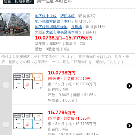
第一住建 本町ビル
賃貸｜店舗事務所
地下鉄中央線
「
堺筋本町
」駅 徒歩3分
地下鉄御堂筋線
「
本町
」駅 徒歩5分
地下鉄長堀鶴見緑地
「
長堀橋
」駅 徒歩11分
大阪府
大阪市中央区
南本町
２丁目4-11
10.0738
15.7795
万円～
万円
築年数：築52年 ｜募集中：
2室
階数：8階建 地下1階
物件より徒歩圏内に当社営業店がございます。 事務所物件をはじめ、飲食・美
容・物販などの様々な業種のニーズに応じて店舗物件をご紹介しております。
尚、弊社ではおとり広告は一切...
10.0738
万
円
(管理費・共益費 26,510円)
敷：3ヶ月｜礼：10.0738万円
所在階：4階
坪数：9.64坪｜面積：31.86㎡
坪単価：
1.05
万円
15.7795
万
円
(管理費・共益費 41,525円)
敷：3ヶ月｜礼：15.7795万円
所在階：4階
坪数：15.10坪｜面積：49.91㎡