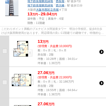
地下鉄長堀鶴見緑地
「
西長堀
」駅 徒歩7分
地下鉄長堀鶴見緑地
「
西大橋
」駅 徒歩11分
大阪府
大阪市西区
立売堀
４丁目
13
29.04
万円～
万円
築年数：予定 ｜募集中：
6室
階数：11階建
こだわりポイント満載のブエナビスタ阿波座タワー 明治小学校区。徒歩6分歩
けば大阪西郵便局があります。周辺環境の良い11階建ての建物です。特徴的な外
観と洗練された設計の内装を持...
13
万
円
(管理費・共益費 10,000円)
敷：0ヶ月｜礼：0ヶ月
所在階：2階
坪数：10.28坪｜面積：34.01㎡
坪単価：
1.39
万円
27.06
万
円
(管理費・共益費 22,000円)
敷：0ヶ月｜礼：32.186万円
所在階：2階
坪数：19.55坪｜面積：64.64㎡
坪単価：
1.38
万円
27.06
万
円