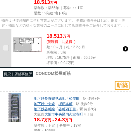
18.513
万円
築年数：築55年 ｜募集中：
1室
階数：9階建 地下1階
物件より徒歩圏内に当社営業店がございます。 事務所物件をはじめ、飲食・美
容・物販などの様々な業種のニーズに応じて店舗物件をご紹介しております。
尚、弊社ではおとり広告は一切...
18.513
万
円
(管理費・共益費 -)
敷：0ヶ月｜礼：2.2ヶ月
所在階：3階
坪数：19.75坪｜面積：65.29㎡
坪単価：
0.94
万円
CONCOM松屋町筋
賃貸｜店舗事務所
地下鉄長堀鶴見緑地
「
松屋町
」駅 徒歩7分
地下鉄中央線
「
堺筋本町
」駅 徒歩9分
地下鉄谷町線
「
谷町四丁目
」駅 徒歩9分
大阪府
大阪市中央区
内久宝寺町
４丁目
18.7
24.3
万円～
万円
築年数：予定 ｜募集中：
19室
階数：10階建