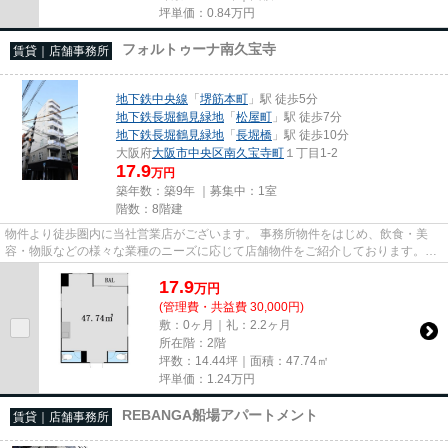
坪単価：
0.84
万円
フォルトゥーナ南久宝寺
賃貸｜店舗事務所
地下鉄中央線
「
堺筋本町
」駅 徒歩5分
地下鉄長堀鶴見緑地
「
松屋町
」駅 徒歩7分
地下鉄長堀鶴見緑地
「
長堀橋
」駅 徒歩10分
大阪府
大阪市中央区
南久宝寺町
１丁目1-2
17.9
万円
築年数：築9年 ｜募集中：
1室
階数：8階建
物件より徒歩圏内に当社営業店がございます。 事務所物件をはじめ、飲食・美
容・物販などの様々な業種のニーズに応じて店舗物件をご紹介しております。
尚、弊社ではおとり広告は一切...
17.9
万
円
(管理費・共益費 30,000円)
敷：0ヶ月｜礼：2.2ヶ月
所在階：2階
坪数：14.44坪｜面積：47.74㎡
坪単価：
1.24
万円
REBANGA船場アパートメント
賃貸｜店舗事務所