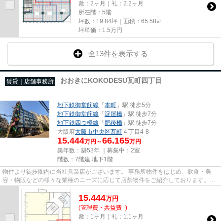
敷：2ヶ月｜礼：2.2ヶ月
所在階：5階
坪数：19.84坪｜面積：65.58㎡
坪単価：
1.5
万円
全13件を表示する
おおきにKOKODESU瓦町四丁目
賃貸｜店舗事務所
地下鉄御堂筋線
「
本町
」駅 徒歩5分
地下鉄御堂筋線
「
淀屋橋
」駅 徒歩7分
地下鉄四つ橋線
「
肥後橋
」駅 徒歩7分
大阪府
大阪市中央区
瓦町
４丁目4-8
15.444
66.165
万円～
万円
築年数：築53年 ｜募集中：
2室
階数：7階建 地下1階
物件より徒歩圏内に当社営業店がございます。 事務所物件をはじめ、飲食・美
容・物販などの様々な業種のニーズに応じて店舗物件をご紹介しております。
尚、弊社ではおとり広告は一切...
15.444
万
円
(管理費・共益費 -)
敷：1ヶ月｜礼：1.1ヶ月