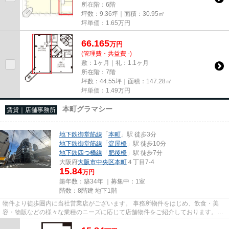
所在階：6階
坪数：9.36坪｜面積：30.95㎡
坪単価：
1.65
万円
66.165
万
円
(管理費・共益費 -)
敷：1ヶ月｜礼：1.1ヶ月
所在階：7階
坪数：44.55坪｜面積：147.28㎡
坪単価：
1.49
万円
本町グラマシー
賃貸｜店舗事務所
地下鉄御堂筋線
「
本町
」駅 徒歩3分
地下鉄御堂筋線
「
淀屋橋
」駅 徒歩10分
地下鉄四つ橋線
「
肥後橋
」駅 徒歩7分
大阪府
大阪市中央区
本町
４丁目7-4
15.84
万円
築年数：築34年 ｜募集中：
1室
階数：8階建 地下1階
物件より徒歩圏内に当社営業店がございます。 事務所物件をはじめ、飲食・美
容・物販などの様々な業種のニーズに応じて店舗物件をご紹介しております。
尚、弊社ではおとり広告は一切...