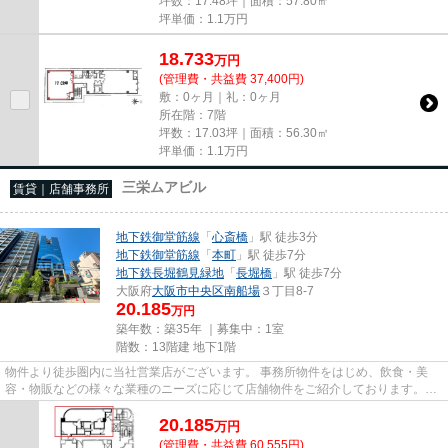
坪数：17.48坪｜面積：57.80㎡
坪単価：
1.1
万円
18.733
万
円
(管理費・共益費 37,400円)
敷：0ヶ月｜礼：0ヶ月
所在階：7階
坪数：17.03坪｜面積：56.30㎡
坪単価：
1.1
万円
三栄ムアビル
賃貸｜店舗事務所
地下鉄御堂筋線
「
心斎橋
」駅 徒歩3分
地下鉄御堂筋線
「
本町
」駅 徒歩7分
地下鉄長堀鶴見緑地
「
長堀橋
」駅 徒歩7分
大阪府
大阪市中央区
南船場
３丁目8-7
20.185
万円
築年数：築35年 ｜募集中：
1室
階数：13階建 地下1階
物件より徒歩圏内に当社営業店がございます。 事務所物件をはじめ、飲食・美
容・物販などの様々な業種のニーズに応じて店舗物件をご紹介しております。
尚、弊社ではおとり広告は一切...
20.185
万
円
(管理費・共益費 60,555円)