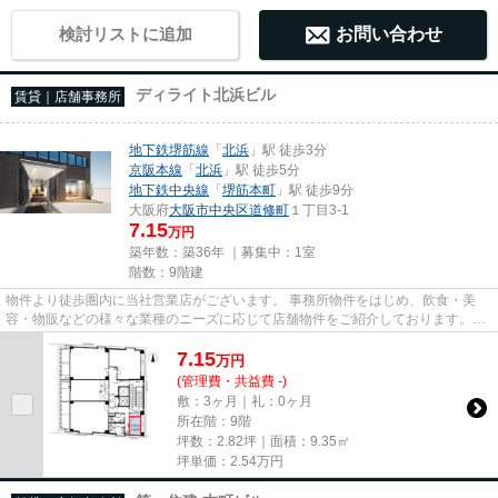
検討リストに追加
お問い合わせ
ディライト北浜ビル
賃貸｜店舗事務所
地下鉄堺筋線
「
北浜
」駅 徒歩3分
京阪本線
「
北浜
」駅 徒歩5分
地下鉄中央線
「
堺筋本町
」駅 徒歩9分
大阪府
大阪市中央区
道修町
１丁目3-1
7.15
万円
築年数：築36年 ｜募集中：
1室
階数：9階建
物件より徒歩圏内に当社営業店がございます。 事務所物件をはじめ、飲食・美
容・物販などの様々な業種のニーズに応じて店舗物件をご紹介しております。
尚、弊社ではおとり広告は一切...
7.15
万
円
(管理費・共益費 -)
敷：3ヶ月｜礼：0ヶ月
所在階：9階
坪数：2.82坪｜面積：9.35㎡
坪単価：
2.54
万円