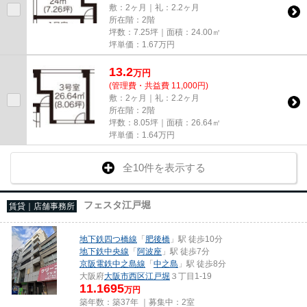
敷：2ヶ月｜礼：2.2ヶ月
所在階：2階
坪数：7.25坪｜面積：24.00㎡
坪単価：
1.67
万円
13.2
万
円
(管理費・共益費 11,000円)
敷：2ヶ月｜礼：2.2ヶ月
所在階：2階
坪数：8.05坪｜面積：26.64㎡
坪単価：
1.64
万円
全10件を表示する
フェスタ江戸堀
賃貸｜店舗事務所
地下鉄四つ橋線
「
肥後橋
」駅 徒歩10分
地下鉄中央線
「
阿波座
」駅 徒歩7分
京阪電鉄中之島線
「
中之島
」駅 徒歩8分
大阪府
大阪市西区
江戸堀
３丁目1-19
11.1695
万円
築年数：築37年 ｜募集中：
2室