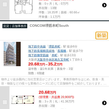
敷：0ヶ月｜礼：0万円
所在階：13階
坪数：18.35坪｜面積：60.66㎡
坪単価：
1.1
万円
CONCOM堺筋本町South
賃貸｜店舗事務所
地下鉄中央線
「
堺筋本町
」駅 徒歩6分
地下鉄長堀鶴見緑地
「
長堀橋
」駅 徒歩7分
地下鉄御堂筋線
「
本町
」駅 徒歩13分
大阪府
大阪市中央区
南久宝寺町
１丁目6-1
20.68
35.2
万円～
万円
築年数：築1年未満 ｜募集中：
3室
階数：6階建
物件より徒歩圏内に当社営業店がございます。 事務所物件をはじめ、飲食・美
容・物販などの様々な業種のニーズに応じて店舗物件をご紹介しております。
尚、弊社ではおとり広告は一切...
20.68
万
円
(管理費・共益費 20,900円)
敷：3ヶ月｜礼：41.36万円
所在階：2階