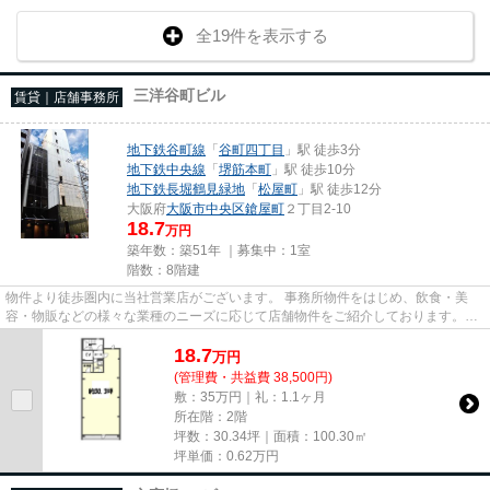
全19件を表示する
三洋谷町ビル
賃貸｜店舗事務所
地下鉄谷町線
「
谷町四丁目
」駅 徒歩3分
地下鉄中央線
「
堺筋本町
」駅 徒歩10分
地下鉄長堀鶴見緑地
「
松屋町
」駅 徒歩12分
大阪府
大阪市中央区
鎗屋町
２丁目2-10
18.7
万円
築年数：築51年 ｜募集中：
1室
階数：8階建
物件より徒歩圏内に当社営業店がございます。 事務所物件をはじめ、飲食・美
容・物販などの様々な業種のニーズに応じて店舗物件をご紹介しております。
尚、弊社ではおとり広告は一切...
18.7
万
円
(管理費・共益費 38,500円)
敷：35万円｜礼：1.1ヶ月
所在階：2階
坪数：30.34坪｜面積：100.30㎡
坪単価：
0.62
万円