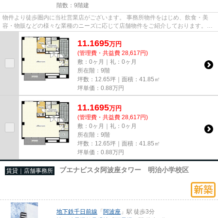
階数：9階建
物件より徒歩圏内に当社営業店がございます。 事務所物件をはじめ、飲食・美
容・物販などの様々な業種のニーズに応じて店舗物件をご紹介しております。
尚、弊社ではおとり広告は一切...
11.1695
万
円
(管理費・共益費 28,617円)
敷：0ヶ月｜礼：0ヶ月
所在階：9階
坪数：12.65坪｜面積：41.85㎡
坪単価：
0.88
万円
11.1695
万
円
(管理費・共益費 28,617円)
敷：0ヶ月｜礼：0ヶ月
所在階：9階
坪数：12.65坪｜面積：41.85㎡
坪単価：
0.88
万円
ブエナビスタ阿波座タワー 明治小学校区
賃貸｜店舗事務所
地下鉄千日前線
「
阿波座
」駅 徒歩3分