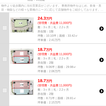
物件より徒歩圏内に当社営業店がございます。 事務所物件をはじめ、飲食・美
容・物販などの様々な業種のニーズに応じて店舗物件をご紹介しております。
尚、弊社ではおとり広告は一切...
24.3
万
円
(管理費・共益費 11,000円)
敷：3ヶ月｜礼：2.2ヶ月
所在階：1階
坪数：10.10坪｜面積：33.42㎡
坪単価：
2.41
万円
18.7
万
円
(管理費・共益費 11,000円)
敷：3ヶ月｜礼：2.2ヶ月
所在階：2階
坪数：9.06坪｜面積：29.98㎡
坪単価：
2.06
万円
18.7
万
円
(管理費・共益費 11,000円)
敷：3ヶ月｜礼：2.2ヶ月
所在階：2階
坪数：8.71坪｜面積：28.81㎡
坪単価：
2.15
万円