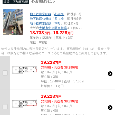
心斎橋MSビル
賃貸｜店舗事務所
地下鉄御堂筋線
「
心斎橋
」駅 徒歩3分
地下鉄四つ橋線
「
四ツ橋
」駅 徒歩5分
地下鉄御堂筋線
「
本町
」駅 徒歩7分
大阪府
大阪市中央区
南船場
４丁目6-22
18.733
19.228
万円～
万円
築年数：築28年 ｜募集中：
3室
階数：8階建
物件より徒歩圏内に当社営業店がございます。 事務所物件をはじめ、飲食・美
容・物販などの様々な業種のニーズに応じて店舗物件をご紹介しております。
尚、弊社ではおとり広告は一切...
19.228
万
円
(管理費・共益費 38,390円)
敷：0ヶ月｜礼：0ヶ月
所在階：3階
坪数：17.48坪｜面積：57.80㎡
坪単価：
1.1
万円
19.228
万
円
(管理費・共益費 38,390円)
敷：0ヶ月｜礼：0ヶ月
所在階：4階