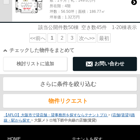
敷：1ヶ月｜礼：149.6万円
所在階：4階
坪数：56.50坪｜面積：186.77㎡
坪単価：
1.32
万円
該当公開件数
50
棟 空き数
45
件
1-20
棟表示
1
2
3
<<前へ
次へ>>
最初
チェックした物件をまとめて
検討リストに追加
お問い合わせ
さらに条件を絞り込む
物件リクエスト
【AFLO】大阪市で貸店舗・貸事務所を探すならテナントプロ
>
(店舗(賃貸))路
線・駅から探す
>
大阪メトロ地下鉄中央線の店舗(賃貸)
HOME
テナントを探す