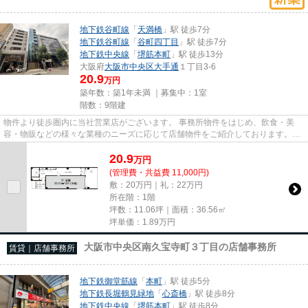
地下鉄谷町線
「
天満橋
」駅 徒歩7分
地下鉄谷町線
「
谷町四丁目
」駅 徒歩7分
地下鉄中央線
「
堺筋本町
」駅 徒歩13分
大阪府
大阪市中央区
大手通
１丁目3-6
20.9
万円
築年数：築1年未満 ｜募集中：
1室
階数：9階建
物件より徒歩圏内に当社営業店がございます。 事務所物件をはじめ、飲食・美
容・物販などの様々な業種のニーズに応じて店舗物件をご紹介しております。
尚、弊社ではおとり広告は一切...
20.9
万
円
(管理費・共益費 11,000円)
敷：20万円｜礼：22万円
所在階：1階
坪数：11.06坪｜面積：36.56㎡
坪単価：
1.89
万円
大阪市中央区南久宝寺町３丁目の店舗事務所
賃貸｜店舗事務所
地下鉄御堂筋線
「
本町
」駅 徒歩5分
地下鉄長堀鶴見緑地
「
心斎橋
」駅 徒歩8分
地下鉄中央線
「
堺筋本町
」駅 徒歩8分