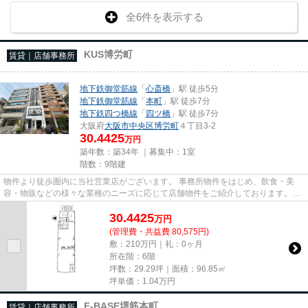
全6件を表示する
KUS博労町
賃貸｜店舗事務所
地下鉄御堂筋線
「
心斎橋
」駅 徒歩5分
地下鉄御堂筋線
「
本町
」駅 徒歩7分
地下鉄四つ橋線
「
四ツ橋
」駅 徒歩7分
大阪府
大阪市中央区
博労町
４丁目3-2
30.4425
万円
築年数：築34年 ｜募集中：
1室
階数：9階建
物件より徒歩圏内に当社営業店がございます。 事務所物件をはじめ、飲食・美
容・物販などの様々な業種のニーズに応じて店舗物件をご紹介しております。
尚、弊社ではおとり広告は一切...
30.4425
万
円
(管理費・共益費 80,575円)
敷：210万円｜礼：0ヶ月
所在階：6階
坪数：29.29坪｜面積：96.85㎡
坪単価：
1.04
万円
F-BASE堺筋本町
賃貸｜店舗事務所