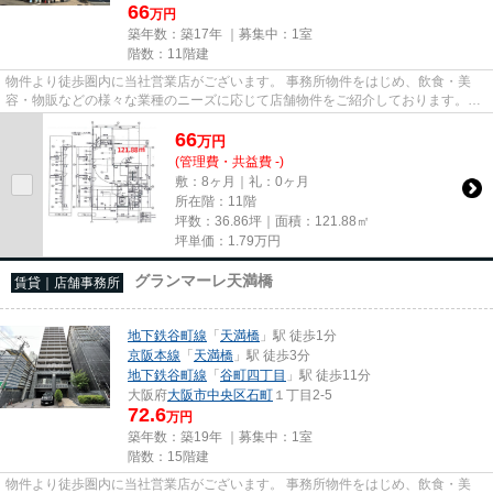
66
万円
築年数：築17年 ｜募集中：
1室
階数：11階建
物件より徒歩圏内に当社営業店がございます。 事務所物件をはじめ、飲食・美
容・物販などの様々な業種のニーズに応じて店舗物件をご紹介しております。
尚、弊社ではおとり広告は一切...
66
万
円
(管理費・共益費 -)
敷：8ヶ月｜礼：0ヶ月
所在階：11階
坪数：36.86坪｜面積：121.88㎡
坪単価：
1.79
万円
グランマーレ天満橋
賃貸｜店舗事務所
地下鉄谷町線
「
天満橋
」駅 徒歩1分
京阪本線
「
天満橋
」駅 徒歩3分
地下鉄谷町線
「
谷町四丁目
」駅 徒歩11分
大阪府
大阪市中央区
石町
１丁目2-5
72.6
万円
築年数：築19年 ｜募集中：
1室
階数：15階建
物件より徒歩圏内に当社営業店がございます。 事務所物件をはじめ、飲食・美