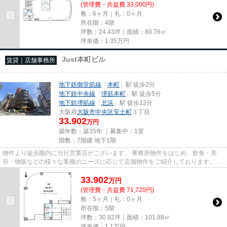
(管理費・共益費 33,000円)
敷：6ヶ月｜礼：0ヶ月
所在階：4階
坪数：24.43坪｜面積：80.76㎡
坪単価：
1.35
万円
Just本町ビル
賃貸｜店舗事務所
地下鉄御堂筋線
「
本町
」駅 徒歩2分
地下鉄中央線
「
堺筋本町
」駅 徒歩5分
地下鉄堺筋線
「
北浜
」駅 徒歩12分
大阪府
大阪市中央区
安土町
３丁目
33.902
万円
築年数：築35年 ｜募集中：
1室
階数：7階建 地下1階
物件より徒歩圏内に当社営業店がございます。 事務所物件をはじめ、飲食・美
容・物販などの様々な業種のニーズに応じて店舗物件をご紹介しております。
尚、弊社ではおとり広告は一切...
33.902
万
円
(管理費・共益費 71,720円)
敷：5ヶ月｜礼：0ヶ月
所在階：5階
坪数：30.82坪｜面積：101.88㎡
坪単価：
1.1
万円