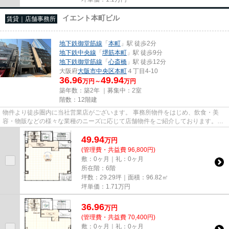
イエント本町ビル
賃貸｜店舗事務所
地下鉄御堂筋線
「
本町
」駅 徒歩2分
地下鉄中央線
「
堺筋本町
」駅 徒歩9分
地下鉄御堂筋線
「
心斎橋
」駅 徒歩12分
大阪府
大阪市中央区
本町
４丁目4-10
36.96
49.94
万円～
万円
築年数：築2年 ｜募集中：
2室
階数：12階建
物件より徒歩圏内に当社営業店がございます。 事務所物件をはじめ、飲食・美
容・物販などの様々な業種のニーズに応じて店舗物件をご紹介しております。
尚、弊社ではおとり広告は一切...
49.94
万
円
(管理費・共益費 96,800円)
敷：0ヶ月｜礼：0ヶ月
所在階：6階
坪数：29.29坪｜面積：96.82㎡
坪単価：
1.71
万円
36.96
万
円
(管理費・共益費 70,400円)
敷：0ヶ月｜礼：0ヶ月