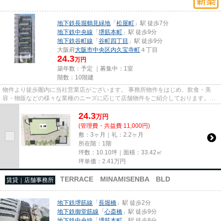
地下鉄長堀鶴見緑地
「
松屋町
」駅 徒歩7分
地下鉄中央線
「
堺筋本町
」駅 徒歩9分
地下鉄谷町線
「
谷町四丁目
」駅 徒歩9分
大阪府
大阪市中央区
内久宝寺町
４丁目
24.3
万円
築年数：予定 ｜募集中：
1室
階数：10階建
物件より徒歩圏内に当社営業店がございます。 事務所物件をはじめ、飲食・美
容・物販などの様々な業種のニーズに応じて店舗物件をご紹介しております。
尚、弊社ではおとり広告は一切...
24.3
万
円
(管理費・共益費 11,000円)
敷：3ヶ月｜礼：2.2ヶ月
所在階：1階
坪数：10.10坪｜面積：33.42㎡
坪単価：
2.41
万円
TERRACE MINAMISENBA BLD
賃貸｜店舗事務所
地下鉄堺筋線
「
長堀橋
」駅 徒歩2分
地下鉄御堂筋線
「
心斎橋
」駅 徒歩9分
地下鉄中央線
「
堺筋本町
」駅 徒歩8分