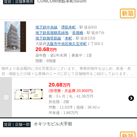
CONCOM堺筋本町South
賃貸｜店舗事務所
地下鉄中央線
「
堺筋本町
」駅 徒歩6分
地下鉄長堀鶴見緑地
「
長堀橋
」駅 徒歩7分
地下鉄御堂筋線
「
本町
」駅 徒歩13分
大阪府
大阪市中央区
南久宝寺町
１丁目6-1
20.68
万円
築年数：築1年未満 ｜募集中：
1室
階数：6階建
物件より徒歩圏内に当社営業店がございます。 事務所物件をはじめ、飲食・美
容・物販などの様々な業種のニーズに応じて店舗物件をご紹介しております。
尚、弊社ではおとり広告は一切...
20.68
万
円
(管理費・共益費 20,900円)
敷：3ヶ月｜礼：41.36万円
所在階：2階
坪数：11.02坪｜面積：36.42㎡
坪単価：
1.88
万円
オキツモビル大手前
賃貸｜店舗一部