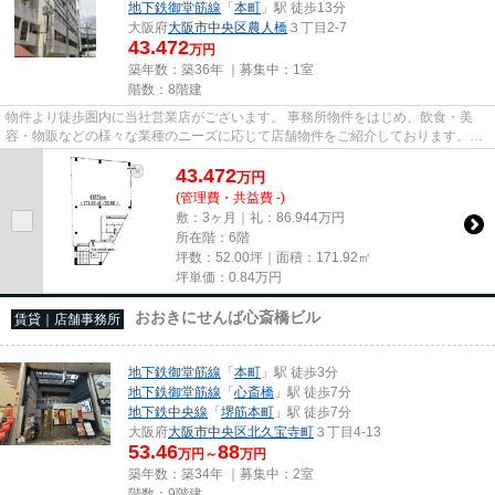
地下鉄御堂筋線
「
本町
」駅 徒歩13分
大阪府
大阪市中央区
農人橋
３丁目2-7
43.472
万円
築年数：築36年 ｜募集中：
1室
階数：8階建
物件より徒歩圏内に当社営業店がございます。 事務所物件をはじめ、飲食・美
容・物販などの様々な業種のニーズに応じて店舗物件をご紹介しております。
尚、弊社ではおとり広告は一切...
43.472
万
円
(管理費・共益費 -)
敷：3ヶ月｜礼：86.944万円
所在階：6階
坪数：52.00坪｜面積：171.92㎡
坪単価：
0.84
万円
おおきにせんば心斎橋ビル
賃貸｜店舗事務所
地下鉄御堂筋線
「
本町
」駅 徒歩3分
地下鉄御堂筋線
「
心斎橋
」駅 徒歩7分
地下鉄中央線
「
堺筋本町
」駅 徒歩7分
大阪府
大阪市中央区
北久宝寺町
３丁目4-13
53.46
88
万円～
万円
築年数：築34年 ｜募集中：
2室
階数：9階建