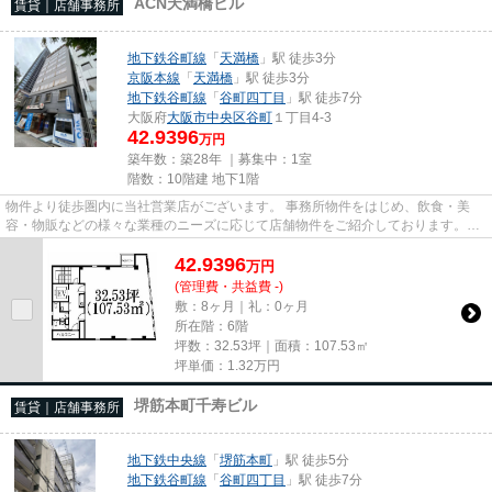
ACN天満橋ビル
賃貸｜店舗事務所
地下鉄谷町線
「
天満橋
」駅 徒歩3分
京阪本線
「
天満橋
」駅 徒歩3分
地下鉄谷町線
「
谷町四丁目
」駅 徒歩7分
大阪府
大阪市中央区
谷町
１丁目4-3
42.9396
万円
築年数：築28年 ｜募集中：
1室
階数：10階建 地下1階
物件より徒歩圏内に当社営業店がございます。 事務所物件をはじめ、飲食・美
容・物販などの様々な業種のニーズに応じて店舗物件をご紹介しております。
尚、弊社ではおとり広告は一切...
42.9396
万
円
(管理費・共益費 -)
敷：8ヶ月｜礼：0ヶ月
所在階：6階
坪数：32.53坪｜面積：107.53㎡
坪単価：
1.32
万円
堺筋本町千寿ビル
賃貸｜店舗事務所
地下鉄中央線
「
堺筋本町
」駅 徒歩5分
地下鉄谷町線
「
谷町四丁目
」駅 徒歩7分