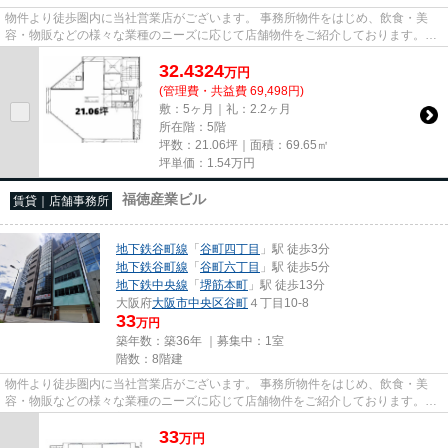
物件より徒歩圏内に当社営業店がございます。 事務所物件をはじめ、飲食・美
容・物販などの様々な業種のニーズに応じて店舗物件をご紹介しております。
尚、弊社ではおとり広告は一切...
32.4324
万
円
(管理費・共益費 69,498円)
敷：5ヶ月｜礼：2.2ヶ月
所在階：5階
坪数：21.06坪｜面積：69.65㎡
坪単価：
1.54
万円
福徳産業ビル
賃貸｜店舗事務所
地下鉄谷町線
「
谷町四丁目
」駅 徒歩3分
地下鉄谷町線
「
谷町六丁目
」駅 徒歩5分
地下鉄中央線
「
堺筋本町
」駅 徒歩13分
大阪府
大阪市中央区
谷町
４丁目10-8
33
万円
築年数：築36年 ｜募集中：
1室
階数：8階建
物件より徒歩圏内に当社営業店がございます。 事務所物件をはじめ、飲食・美
容・物販などの様々な業種のニーズに応じて店舗物件をご紹介しております。
尚、弊社ではおとり広告は一切...
33
万
円