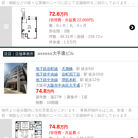
容・物販などの様々な業種のニーズに応じて店舗物件をご紹介しております。
尚、弊社ではおとり広告は一切...
72.6
万
円
(管理費・共益費 22,000円)
敷：0ヶ月｜礼：0ヶ月
所在階：2階
坪数：48.31坪｜面積：159.72㎡
坪単価：
1.5
万円
assess大手通ビル
賃貸｜店舗事務所
地下鉄谷町線
「
天満橋
」駅 徒歩9分
地下鉄中央線
「
谷町四丁目
」駅 徒歩10分
地下鉄中央線
「
堺筋本町
」駅 徒歩12分
大阪府
大阪市中央区
大手通
２丁目
74.8
万円
築年数：築27年 ｜募集中：
1室
階数：10階建
物件より徒歩圏内に当社営業店がございます。 事務所物件をはじめ、飲食・美
容・物販などの様々な業種のニーズに応じて店舗物件をご紹介しております。
尚、弊社ではおとり広告は一切...
74.8
万
円
(管理費・共益費 -)