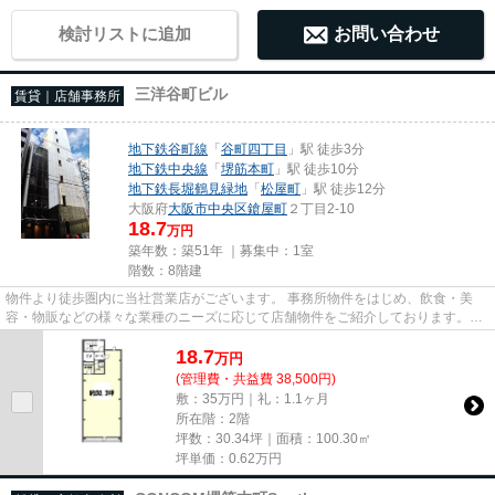
検討リストに追加
お問い合わせ
三洋谷町ビル
賃貸｜店舗事務所
地下鉄谷町線
「
谷町四丁目
」駅 徒歩3分
地下鉄中央線
「
堺筋本町
」駅 徒歩10分
地下鉄長堀鶴見緑地
「
松屋町
」駅 徒歩12分
大阪府
大阪市中央区
鎗屋町
２丁目2-10
18.7
万円
築年数：築51年 ｜募集中：
1室
階数：8階建
物件より徒歩圏内に当社営業店がございます。 事務所物件をはじめ、飲食・美
容・物販などの様々な業種のニーズに応じて店舗物件をご紹介しております。
尚、弊社ではおとり広告は一切...
18.7
万
円
(管理費・共益費 38,500円)
敷：35万円｜礼：1.1ヶ月
所在階：2階
坪数：30.34坪｜面積：100.30㎡
坪単価：
0.62
万円