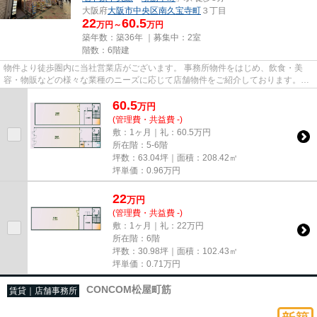
大阪府
大阪市中央区
南久宝寺町
３丁目
22
60.5
万円～
万円
築年数：築36年 ｜募集中：
2室
階数：6階建
物件より徒歩圏内に当社営業店がございます。 事務所物件をはじめ、飲食・美
容・物販などの様々な業種のニーズに応じて店舗物件をご紹介しております。
尚、弊社ではおとり広告は一切...
60.5
万
円
(管理費・共益費 -)
敷：1ヶ月｜礼：60.5万円
所在階：5-6階
坪数：63.04坪｜面積：208.42㎡
坪単価：
0.96
万円
22
万
円
(管理費・共益費 -)
敷：1ヶ月｜礼：22万円
所在階：6階
坪数：30.98坪｜面積：102.43㎡
坪単価：
0.71
万円
CONCOM松屋町筋
賃貸｜店舗事務所