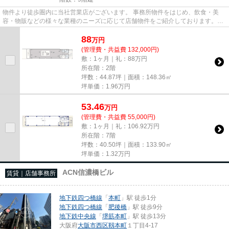
物件より徒歩圏内に当社営業店がございます。 事務所物件をはじめ、飲食・美
容・物販などの様々な業種のニーズに応じて店舗物件をご紹介しております。
尚、弊社ではおとり広告は一切...
88
万
円
(管理費・共益費 132,000円)
敷：1ヶ月｜礼：88万円
所在階：2階
坪数：44.87坪｜面積：148.36㎡
坪単価：
1.96
万円
53.46
万
円
(管理費・共益費 55,000円)
敷：1ヶ月｜礼：106.92万円
所在階：7階
坪数：40.50坪｜面積：133.90㎡
坪単価：
1.32
万円
ACN信濃橋ビル
賃貸｜店舗事務所
地下鉄四つ橋線
「
本町
」駅 徒歩1分
地下鉄四つ橋線
「
肥後橋
」駅 徒歩9分
地下鉄中央線
「
堺筋本町
」駅 徒歩13分
大阪府
大阪市西区
靱本町
１丁目4-17