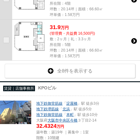
所在階：4階
坪数：20.14坪｜面積：66.60㎡
坪単価：
1.58
万円
31.9
万
円
(管理費・共益費 16,500円)
敷：2ヶ月｜礼：3.3ヶ月
所在階：5階
坪数：20.14坪｜面積：66.60㎡
坪単価：
1.58
万円
全8件を表示する
KPOビル
賃貸｜店舗事務所
地下鉄御堂筋線
「
淀屋橋
」駅 徒歩3分
地下鉄堺筋線
「
北浜
」駅 徒歩5分
地下鉄御堂筋線
「
本町
」駅 徒歩10分
大阪府
大阪市中央区
今橋
３丁目2-14
32.4324
万円
築年数：築19年 ｜募集中：
1室
階数：10階建