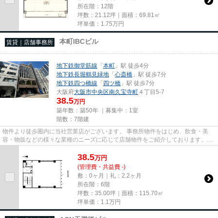
所在階：12階
坪数：21.12坪｜面積：69.81㎡
坪単価：
1.75
万円
本町IBCビル
賃貸｜店舗事務所
地下鉄御堂筋線
「
本町
」駅 徒歩4分
地下鉄長堀鶴見緑地
「
心斎橋
」駅 徒歩7分
地下鉄四つ橋線
「
四ツ橋
」駅 徒歩7分
大阪府
大阪市中央区
南久宝寺町
４丁目5-7
38.5
万円
築年数：築50年 ｜募集中：
1室
階数：7階建
物件より徒歩圏内に当社営業店がございます。 事務所物件をはじめ、飲食・美
容・物販などの様々な業種のニーズに応じて店舗物件をご紹介しております。
尚、弊社ではおとり広告は一切...
38.5
万
円
(管理費・共益費 -)
敷：0ヶ月｜礼：2.2ヶ月
所在階：6階
坪数：35.00坪｜面積：115.70㎡
坪単価：
1.1
万円