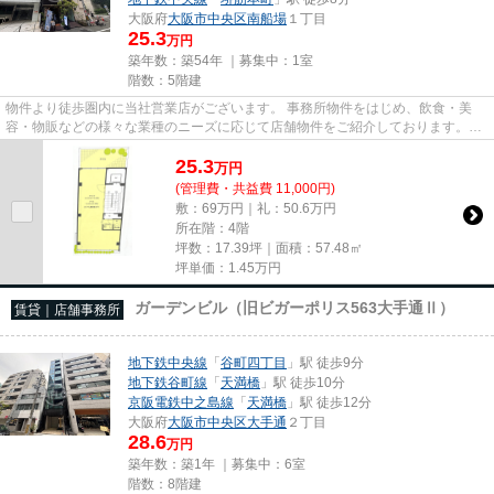
大阪府
大阪市中央区
南船場
１丁目
25.3
万円
築年数：築54年 ｜募集中：
1室
階数：5階建
物件より徒歩圏内に当社営業店がございます。 事務所物件をはじめ、飲食・美
容・物販などの様々な業種のニーズに応じて店舗物件をご紹介しております。
尚、弊社ではおとり広告は一切...
25.3
万
円
(管理費・共益費 11,000円)
敷：69万円｜礼：50.6万円
所在階：4階
坪数：17.39坪｜面積：57.48㎡
坪単価：
1.45
万円
ガーデンビル（旧ビガーポリス563大手通Ⅱ）
賃貸｜店舗事務所
地下鉄中央線
「
谷町四丁目
」駅 徒歩9分
地下鉄谷町線
「
天満橋
」駅 徒歩10分
京阪電鉄中之島線
「
天満橋
」駅 徒歩12分
大阪府
大阪市中央区
大手通
２丁目
28.6
万円
築年数：築1年 ｜募集中：
6室
階数：8階建