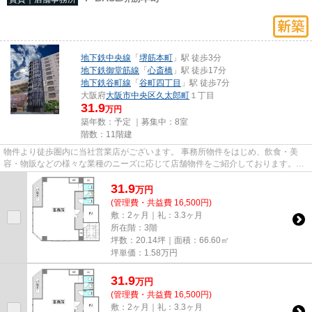
地下鉄中央線
「
堺筋本町
」駅 徒歩3分
地下鉄御堂筋線
「
心斎橋
」駅 徒歩17分
地下鉄谷町線
「
谷町四丁目
」駅 徒歩7分
大阪府
大阪市中央区
久太郎町
１丁目
31.9
万円
築年数：予定 ｜募集中：
8室
階数：11階建
物件より徒歩圏内に当社営業店がございます。 事務所物件をはじめ、飲食・美
容・物販などの様々な業種のニーズに応じて店舗物件をご紹介しております。
尚、弊社ではおとり広告は一切...
31.9
万
円
(管理費・共益費 16,500円)
敷：2ヶ月｜礼：3.3ヶ月
所在階：3階
坪数：20.14坪｜面積：66.60㎡
坪単価：
1.58
万円
31.9
万
円
(管理費・共益費 16,500円)
敷：2ヶ月｜礼：3.3ヶ月