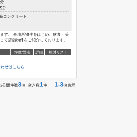
5分
5分
筋コンクリート
ます。 事務所物件をはじめ、飲食・美
じて店舗物件をご紹介しております。
坪数/面積
詳細
検討リスト
合わせはこちら
3
1
1-3
当公開件数
棟 空き数
件
棟表示