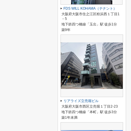
FDS WILL KOHAMA（テナント）
大阪府大阪市住之江区粉浜西１丁目1
－5
地下鉄四つ橋線「玉出」駅 徒歩1分
築9年
リアライズ立売堀ビル
大阪府大阪市西区立売堀１丁目2-23
地下鉄四つ橋線「本町」駅 徒歩3分
築1年未満