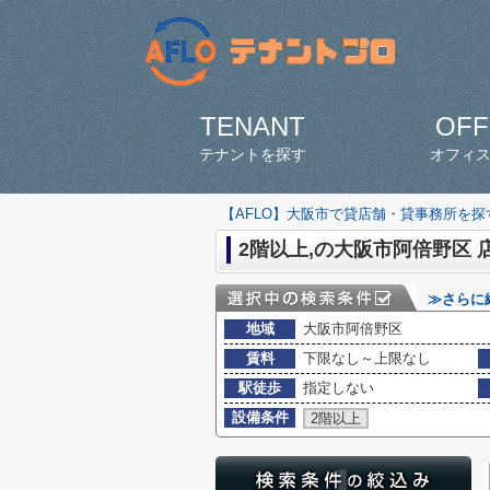
TENANT
OFF
テナントを探す
オフィ
【AFLO】大阪市で貸店舗・貸事務所を
2階以上,の大阪市阿倍野区 
≫さらに
地域
大阪市阿倍野区
賃料
下限なし～上限なし
駅徒歩
指定しない
設備条件
2階以上