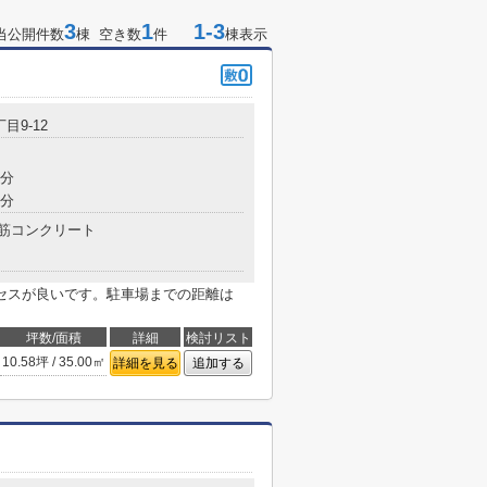
3
1
1-3
当公開件数
棟 空き数
件
棟表示
目9‐12
7分
5分
筋コンクリート
セスが良いです。駐車場までの距離は
坪数/面積
詳細
検討リスト
10.58坪 / 35.00㎡
詳細を見る
追加する