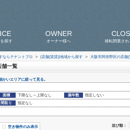
ICE
OWNER
CLO
スを探す
オーナー様へ
移転閉業され
探すならテナントプロ
>
(店舗(賃貸))地域から探す
>
大阪市阿倍野区の店舗(
店舗一覧
細かいエリアに絞って見る。
面積
下限なし～上限なし
築年数
指定しない
間取り
指定なし
並び順：
空き物件のみ表示