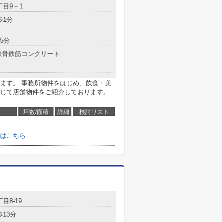
丁目9－1
歩1分
5分
鉄骨鉄筋コンクリート
ます。 事務所物件をはじめ、飲食・美
じて店舗物件をご紹介しております。
坪数/面積
詳細
検討リスト
はこちら
目8-19
歩13分