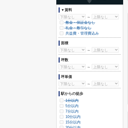
▼賃料
～
敷金・保証金なし
礼金・敷引なし
共益費・管理費込み
面積
～
坪数
～
坪単価
～
駅からの徒歩
1分以内
5分以内
7分以内
10分以内
15分以内
20分以内