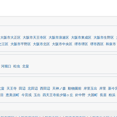
大阪市大正区
大阪市天王寺区
大阪市浪速区
大阪市東成区
大阪市生野区
之江区
大阪市平野区
大阪市北区
大阪市中央区
堺市堺区
堺市西区
和泉市
河堀口
松虫
北畠
北畠
天王寺
田辺
北田辺
西田辺
天神ノ森
動物園前
岸里玉出
岸里
新今
丁目
恵美須町
今宮戎
玉出
四天王寺前夕陽ヶ丘
針中野
大国町
長居
粉浜