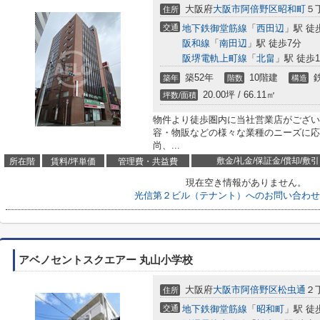
大阪府
大阪市阿倍野区
昭和町
５
住所
交通
地下鉄御堂筋線
「
西田辺
」駅 徒
阪和線
「
南田辺
」駅 徒歩7分
阪堺電軌上町線
「
北畠
」駅 徒歩1
築52年
10階建
築年
階数
構造
20.00坪 / 66.11㎡
坪数/面積
物件より徒歩圏内に当社営業店がござい
容・物販などの様々な業種のニーズに応
尚、...
敷金/礼金/保証金/償却/敷引
所在階
賃料/坪単価
管理費・共益費
現在空き情報がありません。
光信第２ビル（テナント）へのお問い合わせ
アベノセントスクエアー 丸山小学校
大阪府
大阪市阿倍野区
松虫通
２丁
住所
交通
地下鉄御堂筋線
「
昭和町
」駅 徒