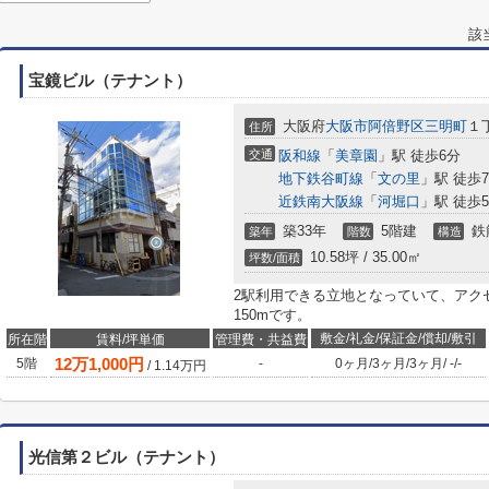
該
宝鏡ビル（テナント）
大阪府
大阪市阿倍野区
三明町
１丁
住所
交通
阪和線
「
美章園
」駅 徒歩6分
地下鉄谷町線
「
文の里
」駅 徒歩
近鉄南大阪線
「
河堀口
」駅 徒歩
築33年
5階建
鉄
築年
階数
構造
10.58坪 / 35.00㎡
坪数/面積
2駅利用できる立地となっていて、アク
150mです。
敷金/礼金/保証金/償却/敷引
所在階
賃料/坪単価
管理費・共益費
12
万
1,000
円
5階
-
0ヶ月
/
3ヶ月
/
3ヶ月
/
-
/
-
/
1.14
万円
光信第２ビル（テナント）