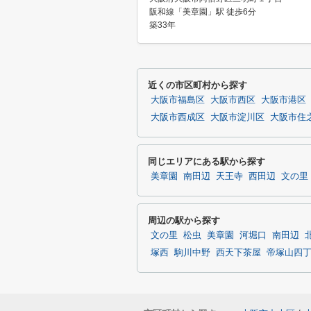
阪和線「美章園」駅 徒歩6分
築33年
近くの市区町村から探す
大阪市福島区
大阪市西区
大阪市港区
大阪市西成区
大阪市淀川区
大阪市住
同じエリアにある駅から探す
美章園
南田辺
天王寺
西田辺
文の里
周辺の駅から探す
文の里
松虫
美章園
河堀口
南田辺
塚西
駒川中野
西天下茶屋
帝塚山四