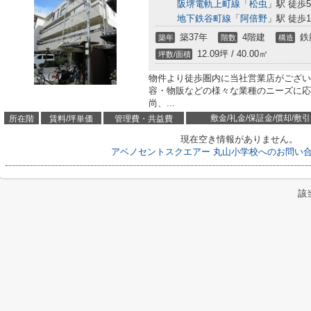
阪堺電軌上町線
「
松虫
」駅 徒歩
地下鉄谷町線
「
阿倍野
」駅 徒歩1
築37年
4階建
鉄
築年
階数
構造
12.09坪 / 40.00㎡
坪数/面積
物件より徒歩圏内に当社営業店がござい
容・物販などの様々な業種のニーズに応
尚、...
敷金/礼金/保証金/償却/敷引
所在階
賃料/坪単価
管理費・共益費
現在空き情報がありません。
アベノセントスクエアー 丸山小学校へのお問い
該