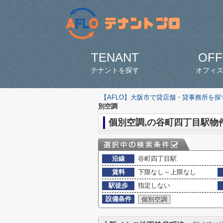
TENANT
OFF
テナントを探す
オフィ
【AFLO】大阪市で貸店舗・貸事務所を
別空調
個別空調,の谷町四丁目駅物
沿線
谷町四丁目駅
賃料
下限なし～上限なし
駅徒歩
指定しない
設備条件
個別空調