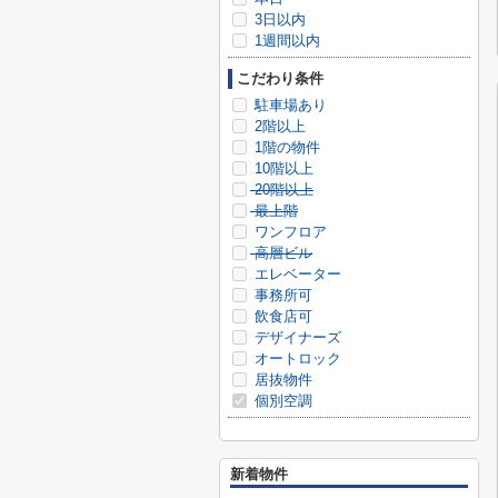
3日以内
1週間以内
こだわり条件
駐車場あり
2階以上
1階の物件
10階以上
20階以上
最上階
ワンフロア
高層ビル
エレベーター
事務所可
飲食店可
デザイナーズ
オートロック
居抜物件
個別空調
新着物件