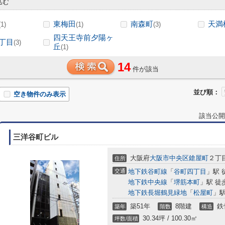
込む
東梅田
南森町
天満
(1)
(1)
(3)
四天王寺前夕陽ヶ
丁目
(3)
丘
(1)
14
件が該当
並び順：
空き物件のみ表示
該当公開
三洋谷町ビル
大阪府
大阪市中央区
鎗屋町
２丁目
住所
交通
地下鉄谷町線
「
谷町四丁目
」駅 
地下鉄中央線
「
堺筋本町
」駅 徒
地下鉄長堀鶴見緑地
「
松屋町
」駅
築51年
8階建
鉄
築年
階数
構造
30.34坪 / 100.30㎡
坪数/面積