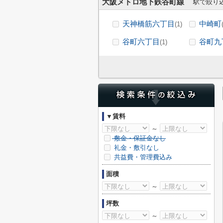
大阪メトロ地下鉄谷町線
駅で絞り
天神橋筋六丁目
中崎町
(1)
谷町六丁目
谷町九
(1)
▼賃料
～
敷金・保証金なし
礼金・敷引なし
共益費・管理費込み
面積
～
坪数
～