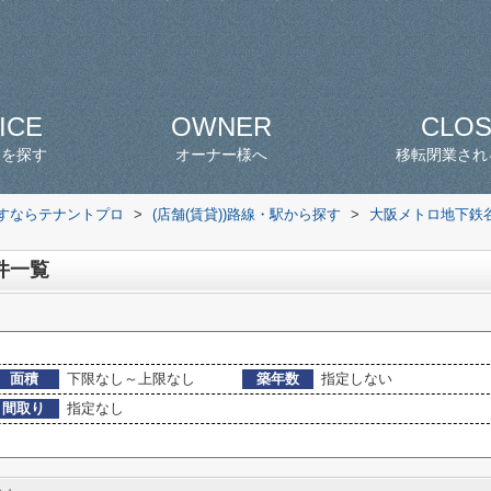
ICE
OWNER
CLO
スを探す
オーナー様へ
移転閉業され
探すならテナントプロ
>
(店舗(賃貸))路線・駅から探す
>
大阪メトロ地下鉄
件一覧
面積
下限なし～上限なし
築年数
指定しない
間取り
指定なし