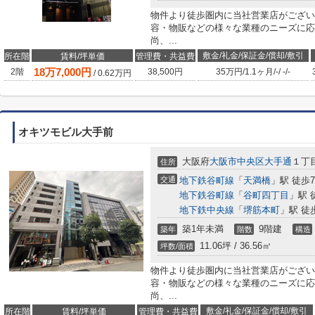
物件より徒歩圏内に当社営業店がござい
容・物販などの様々な業種のニーズに応
尚、...
敷金/礼金/保証金/償却/敷引
所在階
賃料/坪単価
管理費・共益費
18
万
7,000
円
2階
38,500円
35万円
/
1.1ヶ月
/
-
/
-
/
-
/
0.62
万円
オキツモビル大手前
大阪府
大阪市中央区
大手通
１丁目
住所
交通
地下鉄谷町線
「
天満橋
」駅 徒歩
地下鉄谷町線
「
谷町四丁目
」駅 
地下鉄中央線
「
堺筋本町
」駅 徒
築1年未満
9階建
築年
階数
構造
11.06坪 / 36.56㎡
坪数/面積
物件より徒歩圏内に当社営業店がござい
容・物販などの様々な業種のニーズに応
尚、...
敷金/礼金/保証金/償却/敷引
所在階
賃料/坪単価
管理費・共益費