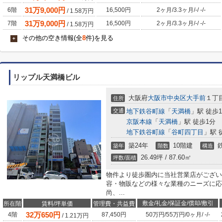
31
万
9,000
円
6階
16,500円
2ヶ月
/
3.3ヶ月
/
-
/
-
/
-
/
1.58
万円
31
万
9,000
円
7階
16,500円
2ヶ月
/
3.3ヶ月
/
-
/
-
/
-
/
1.58
万円
その他の空き情報(全
8
件)を見る
+
リップル天満橋ビル
大阪府
大阪市中央区
大手前
１丁目
住所
交通
地下鉄谷町線
「
天満橋
」駅 徒歩
京阪本線
「
天満橋
」駅 徒歩1分
地下鉄谷町線
「
谷町四丁目
」駅 
築24年
10階建
築年
階数
構造
26.49坪 / 87.60㎡
坪数/面積
物件より徒歩圏内に当社営業店がござい
容・物販などの様々な業種のニーズに応
尚、...
敷金/礼金/保証金/償却/敷引
所在階
賃料/坪単価
管理費・共益費
32
万
650
円
4階
87,450円
50万円
/
55万円
/
0ヶ月
/
-
/
-
/
1.21
万円