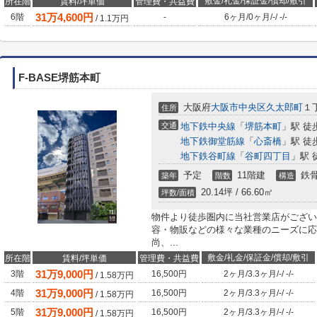
敷金/礼金/保証金/償却/敷引
所在階
賃料/坪単価
管理費・共益費
31
万
4,600
円
6階
-
6ヶ月
/
0ヶ月
/
-
/
-
/
-
/
1.1
万円
F-BASE堺筋本町
大阪府
大阪市中央区
久太郎町
１
住所
交通
地下鉄中央線
「
堺筋本町
」駅 徒
地下鉄御堂筋線
「
心斎橋
」駅 徒
地下鉄谷町線
「
谷町四丁目
」駅 
予定
11階建
鉄
築年
階数
構造
20.14坪 / 66.60㎡
坪数/面積
物件より徒歩圏内に当社営業店がござい
容・物販などの様々な業種のニーズに応
尚、...
敷金/礼金/保証金/償却/敷引
所在階
賃料/坪単価
管理費・共益費
31
万
9,000
円
3階
16,500円
2ヶ月
/
3.3ヶ月
/
-
/
-
/
-
/
1.58
万円
31
万
9,000
円
4階
16,500円
2ヶ月
/
3.3ヶ月
/
-
/
-
/
-
/
1.58
万円
31
万
9,000
円
5階
16,500円
2ヶ月
/
3.3ヶ月
/
-
/
-
/
-
/
1.58
万円