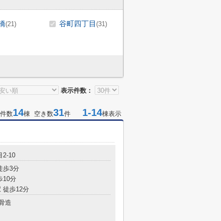
橋
谷町四丁目
(21)
(31)
表示件数：
14
31
1-14
件数
棟 空き数
件
棟表示
2-10
徒歩3分
歩10分
 徒歩12分
骨造