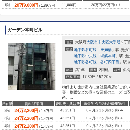
20
万
9,000
円
1階
11,000円
20万円
/
22万円
/
-
/
-
/
-
/
1.89
万円
ガーデン本町ビル
大阪府
大阪市中央区
大手通
２丁目
住所
交通
地下鉄谷町線
「
天満橋
」駅 徒歩1
地下鉄中央線
「
堺筋本町
」駅 徒
地下鉄谷町線
「
谷町四丁目
」駅 
築1年
8階建
鉄
築年
階数
構造
17.30坪 / 57.20㎡
坪数/面積
物件より徒歩圏内に当社営業店がござい
容・物販などの様々な業種のニーズに応
尚、...
敷金/礼金/保証金/償却/敷引
所在階
賃料/坪単価
管理費・共益費
24
万
2,200
円
2階
43,251円
0ヶ月
/
2.2ヶ月
/
3ヶ月
/
-
/
-
/
1.4
万円
24
万
2,200
円
3階
43,251円
0ヶ月
/
2.2ヶ月
/
3ヶ月
/
-
/
-
/
1.4
万円
24
万
2,200
円
4階
43,251円
0ヶ月
/
2.2ヶ月
/
3ヶ月
/
-
/
-
/
1.4
万円