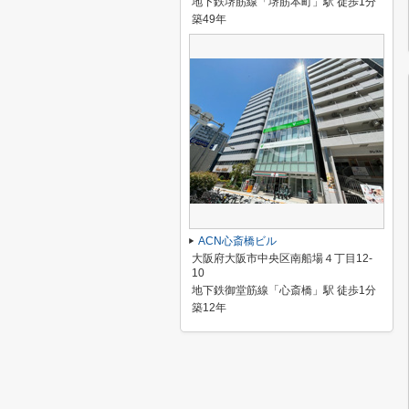
地下鉄堺筋線「堺筋本町」駅 徒歩1分
築49年
ACN心斎橋ビル
大阪府大阪市中央区南船場４丁目12-
10
地下鉄御堂筋線「心斎橋」駅 徒歩1分
築12年