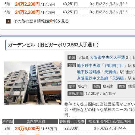
24
万
2,200
円
5階
43,251円
0ヶ月
/
2.2ヶ月
/
3ヶ月
/
-
/
-
/
1.4
万円
24
万
2,200
円
6階
43,251円
0ヶ月
/
2.2ヶ月
/
3ヶ月
/
-
/
-
/
1.4
万円
その他の空き情報(全
6
件)を見る
+
ガーデンビル（旧ビガーポリス563大手通Ⅱ）
大阪府
大阪市中央区
大手通
２丁
住所
交通
地下鉄中央線
「
谷町四丁目
」駅 
地下鉄谷町線
「
天満橋
」駅 徒歩1
京阪電鉄中之島線
「
天満橋
」駅 
築1年
8階建
鉄
築年
階数
構造
17.30坪 / 57.19㎡
坪数/面積
物件より徒歩圏内に当社営業店がござい
容・物販などの様々な業種のニーズに応
尚、...
敷金/礼金/保証金/償却/敷引
所在階
賃料/坪単価
管理費・共益費
28
万
6,000
円
2階
22,000円
3ヶ月
/
92.4万円
/
-
/
-
/
-
/
1.56
万円