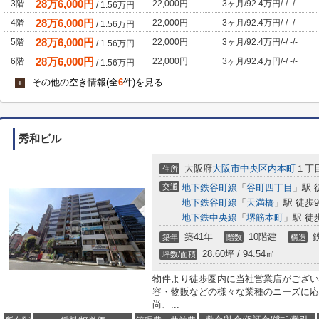
28
万
6,000
円
3階
22,000円
3ヶ月
/
92.4万円
/
-
/
-
/
-
/
1.56
万円
28
万
6,000
円
4階
22,000円
3ヶ月
/
92.4万円
/
-
/
-
/
-
/
1.56
万円
28
万
6,000
円
5階
22,000円
3ヶ月
/
92.4万円
/
-
/
-
/
-
/
1.56
万円
28
万
6,000
円
6階
22,000円
3ヶ月
/
92.4万円
/
-
/
-
/
-
/
1.56
万円
その他の空き情報(全
6
件)を見る
+
秀和ビル
大阪府
大阪市中央区
内本町
１丁目
住所
交通
地下鉄谷町線
「
谷町四丁目
」駅 
地下鉄谷町線
「
天満橋
」駅 徒歩
地下鉄中央線
「
堺筋本町
」駅 徒
築41年
10階建
築年
階数
構造
28.60坪 / 94.54㎡
坪数/面積
物件より徒歩圏内に当社営業店がござい
容・物販などの様々な業種のニーズに応
尚、...