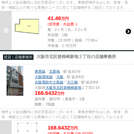
物件より徒歩圏内に当社営業店がございます。 事務所物件をはじめ、飲食・美
容・物販などの様々な業種のニーズに応じて店舗物件をご紹介しております。
尚、弊社ではおとり広告は一切...
41.46
万
円
(管理費・共益費 -)
敷：2ヶ月｜礼：2.2ヶ月
所在階：1階
坪数：23.50坪｜面積：77.69㎡
坪単価：
1.76
万円
大阪市北区曾根崎新地２丁目の店舗事務所
賃貸｜店舗事務所
東西線
「
北新地
」駅 徒歩2分
大阪環状線
「
大阪
」駅 徒歩6分
京阪電鉄中之島線
「
大江橋
」駅 徒歩9分
大阪府
大阪市北区
曾根崎新地
２丁目1-14
168.6432
万円
築年数：築52年 ｜募集中：
1室
階数：7階建
物件より徒歩圏内に当社営業店がございます。 事務所物件をはじめ、飲食・美
容・物販などの様々な業種のニーズに応じて店舗物件をご紹介しております。
尚、弊社ではおとり広告は一切...
168.6432
万
円
(管理費・共益費 105,402円)