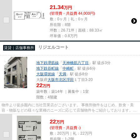
尚、弊社ではおとり広告は一切...
21.34
万
円
(管理費・共益費 44,000円)
敷：0ヶ月｜礼：0ヶ月
所在階：8階
坪数：26.71坪｜面積：88.33㎡
坪単価：
0.8
万円
リジエルコート
賃貸｜店舗事務所
地下鉄堺筋線
「
天神橋筋六丁目
」駅 徒歩3分
地下鉄谷町線
「
中崎町
」駅 徒歩6分
大阪環状線
「
天満
」駅 徒歩8分
大阪府
大阪市北区
浮田
１丁目3-20
22
万円
築年数：築14年 ｜募集中：
1室
階数：4階建
物件より徒歩圏内に当社営業店がございます。 事務所物件をはじめ、飲食・美
容・物販などの様々な業種のニーズに応じて店舗物件をご紹介しております。
尚、弊社ではおとり広告は一切...
22
万
円
(管理費・共益費 -)
敷：20万円｜礼：22万円
所在階：1-2階