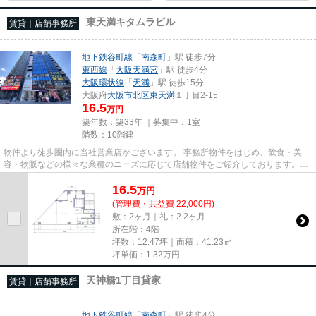
東天満キタムラビル
賃貸｜店舗事務所
地下鉄谷町線
「
南森町
」駅 徒歩7分
東西線
「
大阪天満宮
」駅 徒歩4分
大阪環状線
「
天満
」駅 徒歩15分
大阪府
大阪市北区
東天満
１丁目2-15
16.5
万円
築年数：築33年 ｜募集中：
1室
階数：10階建
物件より徒歩圏内に当社営業店がございます。 事務所物件をはじめ、飲食・美
容・物販などの様々な業種のニーズに応じて店舗物件をご紹介しております。
尚、弊社ではおとり広告は一切...
16.5
万
円
(管理費・共益費 22,000円)
敷：2ヶ月｜礼：2.2ヶ月
所在階：4階
坪数：12.47坪｜面積：41.23㎡
坪単価：
1.32
万円
天神橋1丁目貸家
賃貸｜店舗事務所
地下鉄谷町線
「
南森町
」駅 徒歩4分