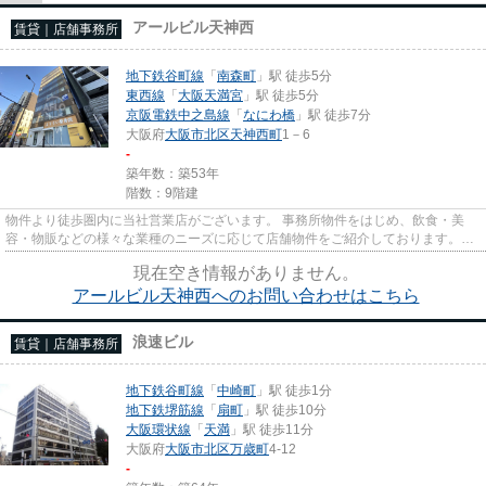
アールビル天神西
賃貸｜店舗事務所
地下鉄谷町線
「
南森町
」駅 徒歩5分
東西線
「
大阪天満宮
」駅 徒歩5分
京阪電鉄中之島線
「
なにわ橋
」駅 徒歩7分
大阪府
大阪市北区
天神西町
1－6
-
築年数：築53年
階数：9階建
物件より徒歩圏内に当社営業店がございます。 事務所物件をはじめ、飲食・美
容・物販などの様々な業種のニーズに応じて店舗物件をご紹介しております。
尚、弊社ではおとり広告は一切...
現在空き情報がありません。
アールビル天神西へのお問い合わせはこちら
浪速ビル
賃貸｜店舗事務所
地下鉄谷町線
「
中崎町
」駅 徒歩1分
地下鉄堺筋線
「
扇町
」駅 徒歩10分
大阪環状線
「
天満
」駅 徒歩11分
大阪府
大阪市北区
万歳町
4-12
-