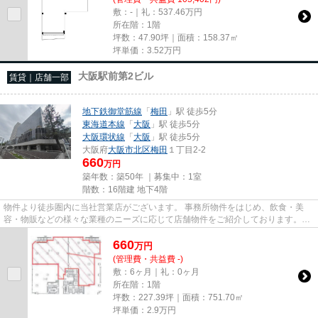
敷：-｜礼：537.46万円
所在階：1階
坪数：47.90坪｜面積：158.37㎡
坪単価：
3.52
万円
大阪駅前第2ビル
賃貸｜店舗一部
地下鉄御堂筋線
「
梅田
」駅 徒歩5分
東海道本線
「
大阪
」駅 徒歩5分
大阪環状線
「
大阪
」駅 徒歩5分
大阪府
大阪市北区
梅田
１丁目2-2
660
万円
築年数：築50年 ｜募集中：
1室
階数：16階建 地下4階
物件より徒歩圏内に当社営業店がございます。 事務所物件をはじめ、飲食・美
容・物販などの様々な業種のニーズに応じて店舗物件をご紹介しております。
尚、弊社ではおとり広告は一切...
660
万
円
(管理費・共益費 -)
敷：6ヶ月｜礼：0ヶ月
所在階：1階
坪数：227.39坪｜面積：751.70㎡
坪単価：
2.9
万円