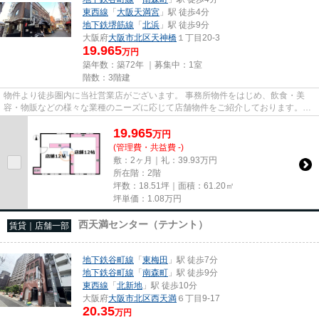
東西線
「
大阪天満宮
」駅 徒歩4分
地下鉄堺筋線
「
北浜
」駅 徒歩9分
大阪府
大阪市北区
天神橋
１丁目20-3
19.965
万円
築年数：築72年 ｜募集中：
1室
階数：3階建
物件より徒歩圏内に当社営業店がございます。 事務所物件をはじめ、飲食・美
容・物販などの様々な業種のニーズに応じて店舗物件をご紹介しております。
尚、弊社ではおとり広告は一切...
19.965
万
円
(管理費・共益費 -)
敷：2ヶ月｜礼：39.93万円
所在階：2階
坪数：18.51坪｜面積：61.20㎡
坪単価：
1.08
万円
西天満センター（テナント）
賃貸｜店舗一部
地下鉄谷町線
「
東梅田
」駅 徒歩7分
地下鉄谷町線
「
南森町
」駅 徒歩9分
東西線
「
北新地
」駅 徒歩10分
大阪府
大阪市北区
西天満
６丁目9-17
20.35
万円