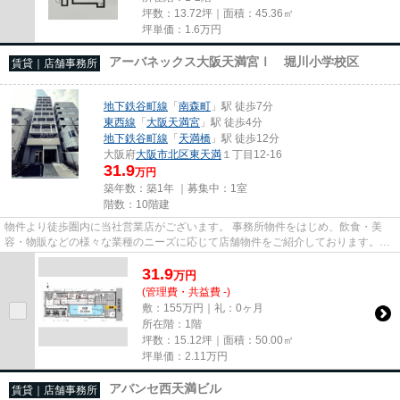
坪数：13.72坪｜面積：45.36㎡
坪単価：
1.6
万円
アーバネックス大阪天満宮Ⅰ 堀川小学校区
賃貸｜店舗事務所
地下鉄谷町線
「
南森町
」駅 徒歩7分
東西線
「
大阪天満宮
」駅 徒歩4分
地下鉄谷町線
「
天満橋
」駅 徒歩12分
大阪府
大阪市北区
東天満
１丁目12-16
31.9
万円
築年数：築1年 ｜募集中：
1室
階数：10階建
物件より徒歩圏内に当社営業店がございます。 事務所物件をはじめ、飲食・美
容・物販などの様々な業種のニーズに応じて店舗物件をご紹介しております。
尚、弊社ではおとり広告は一切...
31.9
万
円
(管理費・共益費 -)
敷：155万円｜礼：0ヶ月
所在階：1階
坪数：15.12坪｜面積：50.00㎡
坪単価：
2.11
万円
アバンセ西天満ビル
賃貸｜店舗事務所