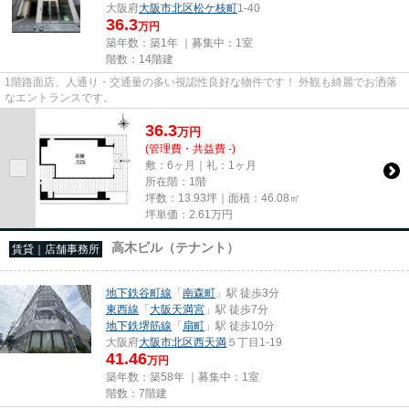
大阪府
大阪市北区
松ケ枝町
1-40
36.3
万円
築年数：築1年 ｜募集中：
1室
階数：14階建
1階路面店、人通り・交通量の多い視認性良好な物件です！ 外観も綺麗でお洒落
なエントランスです。
36.3
万
円
(管理費・共益費 -)
敷：6ヶ月｜礼：1ヶ月
所在階：1階
坪数：13.93坪｜面積：46.08㎡
坪単価：
2.61
万円
高木ビル（テナント）
賃貸｜店舗事務所
地下鉄谷町線
「
南森町
」駅 徒歩3分
東西線
「
大阪天満宮
」駅 徒歩7分
地下鉄堺筋線
「
扇町
」駅 徒歩10分
大阪府
大阪市北区
西天満
５丁目1-19
41.46
万円
築年数：築58年 ｜募集中：
1室
階数：7階建