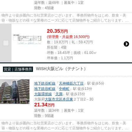
築年数：築48年 ｜募集中：
1室
階数：4階建
物件より徒歩圏内に当社営業店がございます。 事務所物件をはじめ、飲食・美
容・物販などの様々な業種のニーズに応じて店舗物件をご紹介しております。
尚、弊社ではおとり広告は一切...
20.35
万
円
(管理費・共益費 16,500円)
敷：19.8万円｜礼：59.4万円
所在階：4階
坪数：18.45坪｜面積：61.00㎡
坪単価：
1.1
万円
WISH大阪ビル（テナント）
賃貸｜店舗事務所
地下鉄谷町線
「
天神橋筋六丁目
」駅 徒歩5分
地下鉄谷町線
「
中崎町
」駅 徒歩13分
大阪環状線
「
天満
」駅 徒歩15分
大阪府
大阪市北区
本庄東
２丁目2－30
21.34
万円
築年数：築34年 ｜募集中：
1室
階数：9階建
物件より徒歩圏内に当社営業店がございます。 事務所物件をはじめ、飲食・美
容・物販などの様々な業種のニーズに応じて店舗物件をご紹介しております。