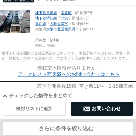
地下鉄谷町線
「
南森町
」駅 徒歩7分
地下鉄堺筋線
「
北浜
」駅 徒歩6分
東西線
「
大阪天満宮
」駅 徒歩8分
大阪府
大阪市北区
西天満
３丁目8-14
-
築年数：築1年
階数：7階建
物件より徒歩圏内に当社営業店がございます。 事務所物件をはじめ、飲食・美
容・物販などの様々な業種のニーズに応じて店舗物件をご紹介しております。
尚、弊社ではおとり広告は一切...
現在空き情報がありません。
アークレスト西天満へのお問い合わせはこちら
該当公開件数
15
棟 空き数
11
件
1-15
棟表示
チェックした物件をまとめて
検討リストに追加
お問い合わせ
さらに条件を絞り込む