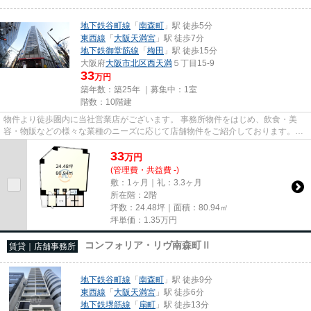
地下鉄谷町線
「
南森町
」駅 徒歩5分
東西線
「
大阪天満宮
」駅 徒歩7分
地下鉄御堂筋線
「
梅田
」駅 徒歩15分
大阪府
大阪市北区
西天満
５丁目15-9
33
万円
築年数：築25年 ｜募集中：
1室
階数：10階建
物件より徒歩圏内に当社営業店がございます。 事務所物件をはじめ、飲食・美
容・物販などの様々な業種のニーズに応じて店舗物件をご紹介しております。
尚、弊社ではおとり広告は一切...
33
万
円
(管理費・共益費 -)
敷：1ヶ月｜礼：3.3ヶ月
所在階：2階
坪数：24.48坪｜面積：80.94㎡
坪単価：
1.35
万円
コンフォリア・リヴ南森町Ⅱ
賃貸｜店舗事務所
地下鉄谷町線
「
南森町
」駅 徒歩9分
東西線
「
大阪天満宮
」駅 徒歩6分
地下鉄堺筋線
「
扇町
」駅 徒歩13分