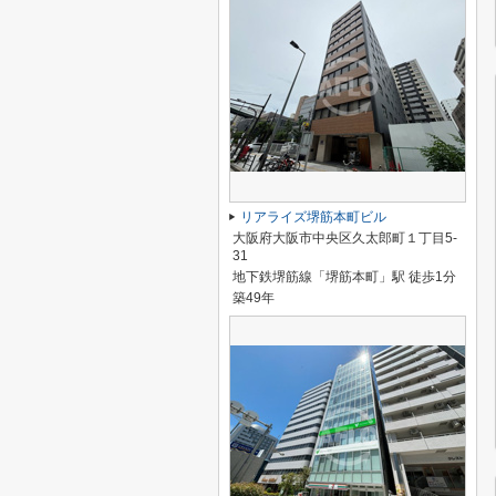
リアライズ堺筋本町ビル
大阪府大阪市中央区久太郎町１丁目5-
31
地下鉄堺筋線「堺筋本町」駅 徒歩1分
築49年