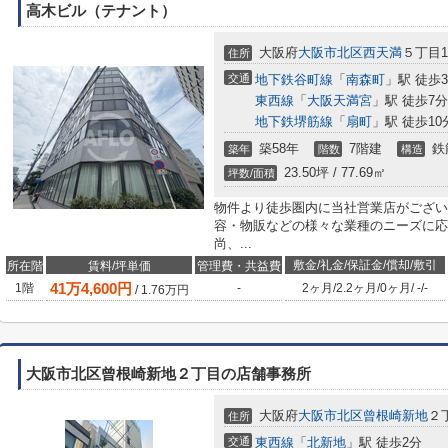
高木ビル（テナント）
大阪府
大阪市北区
西天満
５丁目1-
住所
交通
地下鉄谷町線
「
南森町
」駅 徒歩
東西線
「
大阪天満宮
」駅 徒歩7分
地下鉄堺筋線
「
扇町
」駅 徒歩10
築58年
7階建
鉄
築年
階数
構造
23.50坪 / 77.69㎡
坪数/面積
物件より徒歩圏内に当社営業店がござい
容・物販などの様々な業種のニーズに応
尚、...
敷金/礼金/保証金/償却/敷引
所在階
賃料/坪単価
管理費・共益費
41
万
4,600
円
1階
-
2ヶ月
/
2.2ヶ月
/
0ヶ月
/
-
/
-
/
1.76
万円
大阪市北区曾根崎新地２丁目の店舗事務所
大阪府
大阪市北区
曾根崎新地
２丁
住所
交通
東西線
「
北新地
」駅 徒歩2分