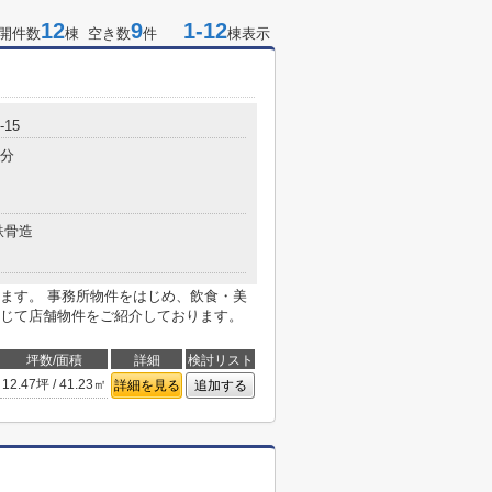
12
9
1-12
開件数
棟 空き数
件
棟表示
15
7分
鉄骨造
ます。 事務所物件をはじめ、飲食・美
じて店舗物件をご紹介しております。
坪数/面積
詳細
検討リスト
12.47坪 / 41.23㎡
詳細を見る
追加する