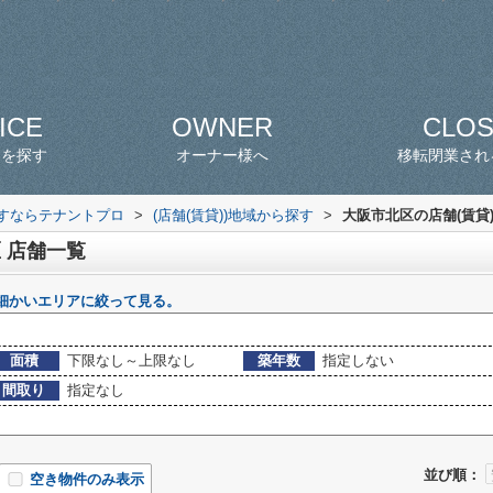
ICE
OWNER
CLO
スを探す
オーナー様へ
移転閉業され
探すならテナントプロ
>
(店舗(賃貸))地域から探す
>
大阪市北区の店舗(賃貸
 店舗一覧
細かいエリアに絞って見る。
面積
下限なし～上限なし
築年数
指定しない
間取り
指定なし
並び順：
空き物件のみ表示