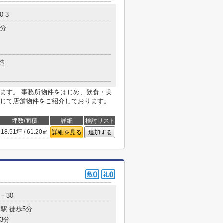
-3
4分
造
ます。 事務所物件をはじめ、飲食・美
じて店舗物件をご紹介しております。
坪数/面積
詳細
検討リスト
18.51坪 / 61.20㎡
詳細を見る
追加する
－30
駅 徒歩5分
3分