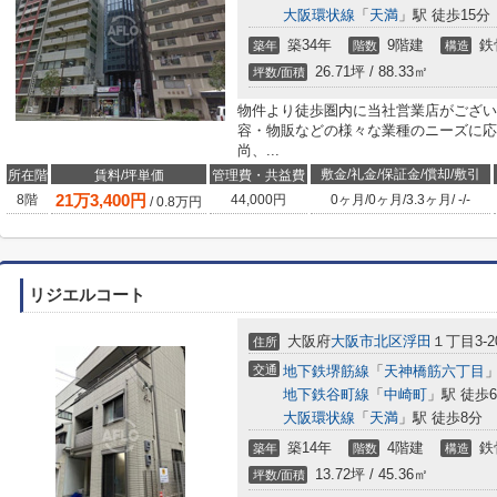
大阪環状線
「
天満
」駅 徒歩15分
築34年
9階建
鉄
築年
階数
構造
26.71坪 / 88.33㎡
坪数/面積
物件より徒歩圏内に当社営業店がござい
容・物販などの様々な業種のニーズに応
尚、...
敷金/礼金/保証金/償却/敷引
所在階
賃料/坪単価
管理費・共益費
21
万
3,400
円
8階
44,000円
0ヶ月
/
0ヶ月
/
3.3ヶ月
/
-
/
-
/
0.8
万円
リジエルコート
大阪府
大阪市北区
浮田
１丁目3-2
住所
交通
地下鉄堺筋線
「
天神橋筋六丁目
」
地下鉄谷町線
「
中崎町
」駅 徒歩
大阪環状線
「
天満
」駅 徒歩8分
築14年
4階建
鉄
築年
階数
構造
13.72坪 / 45.36㎡
坪数/面積