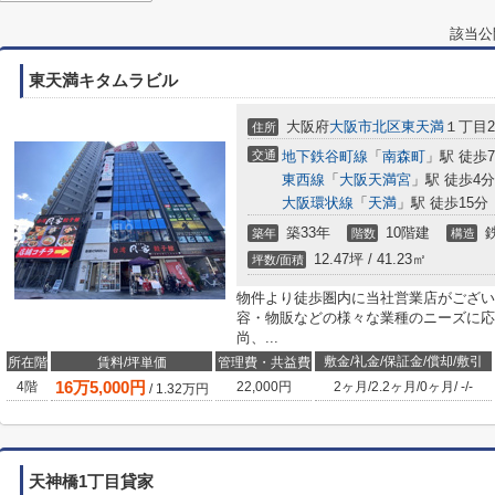
該当公
東天満キタムラビル
大阪府
大阪市北区
東天満
１丁目2-
住所
交通
地下鉄谷町線
「
南森町
」駅 徒歩
東西線
「
大阪天満宮
」駅 徒歩4分
大阪環状線
「
天満
」駅 徒歩15分
築33年
10階建
築年
階数
構造
12.47坪 / 41.23㎡
坪数/面積
物件より徒歩圏内に当社営業店がござい
容・物販などの様々な業種のニーズに応
尚、...
敷金/礼金/保証金/償却/敷引
所在階
賃料/坪単価
管理費・共益費
16
万
5,000
円
4階
22,000円
2ヶ月
/
2.2ヶ月
/
0ヶ月
/
-
/
-
/
1.32
万円
天神橋1丁目貸家