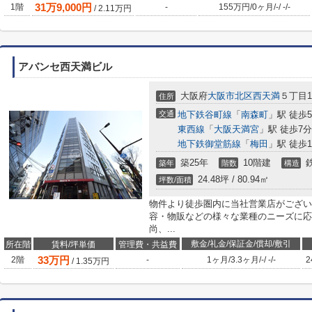
31
万
9,000
円
1階
-
155万円
/
0ヶ月
/
-
/
-
/
-
/
2.11
万円
アバンセ西天満ビル
大阪府
大阪市北区
西天満
５丁目15
住所
交通
地下鉄谷町線
「
南森町
」駅 徒歩
東西線
「
大阪天満宮
」駅 徒歩7分
地下鉄御堂筋線
「
梅田
」駅 徒歩1
築25年
10階建
築年
階数
構造
24.48坪 / 80.94㎡
坪数/面積
物件より徒歩圏内に当社営業店がござい
容・物販などの様々な業種のニーズに応
尚、...
敷金/礼金/保証金/償却/敷引
所在階
賃料/坪単価
管理費・共益費
33
万円
2階
-
1ヶ月
/
3.3ヶ月
/
-
/
-
/
-
2
/
1.35
万円