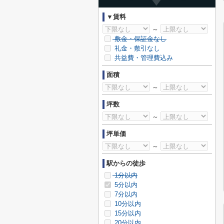
▼賃料
～
敷金・保証金なし
礼金・敷引なし
共益費・管理費込み
面積
～
坪数
～
坪単価
～
駅からの徒歩
1分以内
5分以内
7分以内
10分以内
15分以内
20分以内