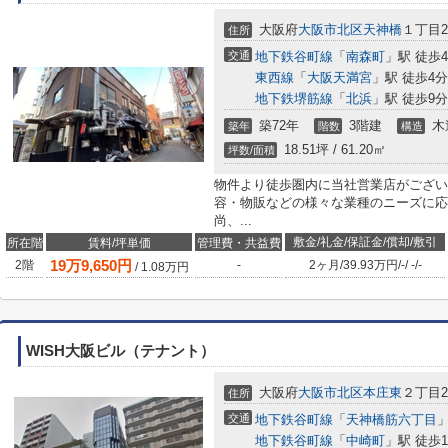
大阪府
大阪市北区
天神橋
１丁目20
住所
交通
地下鉄谷町線
「
南森町
」駅 徒歩
東西線
「
大阪天満宮
」駅 徒歩4分
地下鉄堺筋線
「
北浜
」駅 徒歩9分
築72年
3階建
木
築年
階数
構造
18.51坪 / 61.20㎡
坪数/面積
物件より徒歩圏内に当社営業店がござい
容・物販などの様々な業種のニーズに応
尚、...
敷金/礼金/保証金/償却/敷引
所在階
賃料/坪単価
管理費・共益費
19
万
9,650
円
2階
-
2ヶ月
/
39.93万円
/
-
/
-
/
-
/
1.08
万円
WISH大阪ビル（テナント）
大阪府
大阪市北区
本庄東
２丁目2
住所
交通
地下鉄谷町線
「
天神橋筋六丁目
」
地下鉄谷町線
「
中崎町
」駅 徒歩1