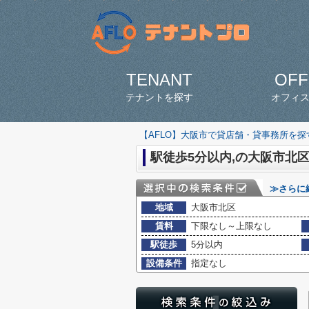
TENANT
OFF
テナントを探す
オフィ
【AFLO】大阪市で貸店舗・貸事務所を
駅徒歩5分以内,の大阪市北区
≫さらに
地域
大阪市北区
賃料
下限なし～上限なし
駅徒歩
5分以内
設備条件
指定なし