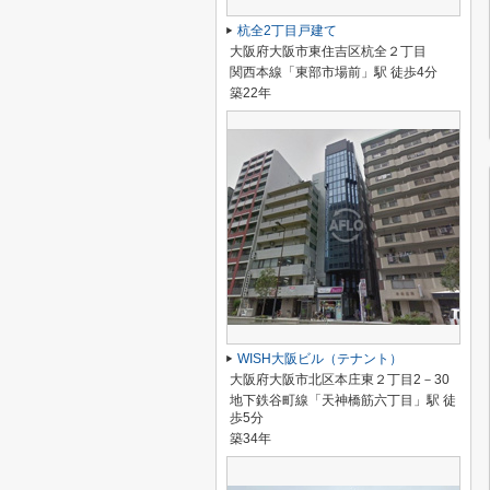
杭全2丁目戸建て
大阪府大阪市東住吉区杭全２丁目
関西本線「東部市場前」駅 徒歩4分
築22年
WISH大阪ビル（テナント）
大阪府大阪市北区本庄東２丁目2－30
地下鉄谷町線「天神橋筋六丁目」駅 徒
歩5分
築34年