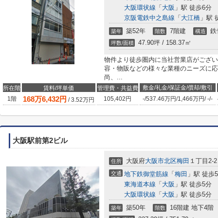
大阪環状線
「
大阪
」駅 徒歩6分
京阪電鉄中之島線
「
大江橋
」駅 
築52年
7階建
鉄
築年
階数
構造
47.90坪 / 158.37㎡
坪数/面積
物件より徒歩圏内に当社営業店がござい
容・物販などの様々な業種のニーズに応
尚、...
敷金/礼金/保証金/償却/敷引
所在階
賃料/坪単価
管理費・共益費
168
万
6,432
円
1階
105,402円
-
/
537.46万円
/
1,466万円
/
-
/
-
/
3.52
万円
大阪駅前第2ビル
大阪府
大阪市北区
梅田
１丁目2-2
住所
交通
地下鉄御堂筋線
「
梅田
」駅 徒歩
東海道本線
「
大阪
」駅 徒歩5分
大阪環状線
「
大阪
」駅 徒歩5分
築50年
16階建 地下4階
築年
階数