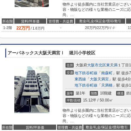
物件より徒歩圏内に当社営業店がござい
容・物販などの様々な業種のニーズに応
尚、...
敷金/礼金/保証金/償却/敷引
所在階
賃料/坪単価
管理費・共益費
22
万円
1-2階
-
20万円
/
22万円
/
-
/
-
/
-
1
/
1.6
万円
アーバネックス大阪天満宮Ⅰ 堀川小学校区
大阪府
大阪市北区
東天満
１丁目12
住所
交通
地下鉄谷町線
「
南森町
」駅 徒歩
東西線
「
大阪天満宮
」駅 徒歩4分
地下鉄谷町線
「
天満橋
」駅 徒歩1
築1年
10階建
鉄
築年
階数
構造
15.12坪 / 50.00㎡
坪数/面積
物件より徒歩圏内に当社営業店がござい
容・物販などの様々な業種のニーズに応
尚、...
敷金/礼金/保証金/償却/敷引
所在階
賃料/坪単価
管理費・共益費