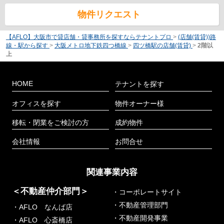
物件リクエスト
【AFLO】大阪市で貸店舗・貸事務所を探すならテナントプロ
>
(店舗(賃貸))路
線・駅から探す
>
大阪メトロ地下鉄四つ橋線
>
四ツ橋駅の店舗(賃貸)
>
2階以
上
HOME
テナントを探す
オフィスを探す
物件オーナー様
移転・閉業をご検討の方
成約物件
会社情報
お問合せ
関連事業内容
＜不動産仲介部門＞
・コーポレートサイト
・不動産管理部門
・AFLO なんば店
・不動産開発事業
・AFLO 心斎橋店