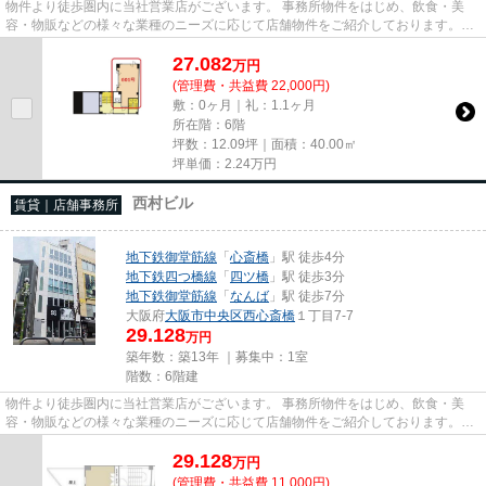
物件より徒歩圏内に当社営業店がございます。 事務所物件をはじめ、飲食・美
容・物販などの様々な業種のニーズに応じて店舗物件をご紹介しております。
尚、弊社ではおとり広告は一切...
27.082
万
円
(管理費・共益費 22,000円)
敷：0ヶ月｜礼：1.1ヶ月
所在階：6階
坪数：12.09坪｜面積：40.00㎡
坪単価：
2.24
万円
西村ビル
賃貸｜店舗事務所
地下鉄御堂筋線
「
心斎橋
」駅 徒歩4分
地下鉄四つ橋線
「
四ツ橋
」駅 徒歩3分
地下鉄御堂筋線
「
なんば
」駅 徒歩7分
大阪府
大阪市中央区
西心斎橋
１丁目7-7
29.128
万円
築年数：築13年 ｜募集中：
1室
階数：6階建
物件より徒歩圏内に当社営業店がございます。 事務所物件をはじめ、飲食・美
容・物販などの様々な業種のニーズに応じて店舗物件をご紹介しております。
尚、弊社ではおとり広告は一切...
29.128
万
円
(管理費・共益費 11,000円)