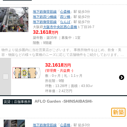
地下鉄御堂筋線
「
心斎橋
」駅 徒歩3分
地下鉄四つ橋線
「
四ツ橋
」駅 徒歩2分
地下鉄御堂筋線
「
なんば
」駅 徒歩7分
大阪府
大阪市中央区
西心斎橋
１丁目16-7
32.1618
万円
築年数：築35年 ｜募集中：
1室
階数：9階建
物件より徒歩圏内に当社営業店がございます。 事務所物件をはじめ、飲食・美
容・物販などの様々な業種のニーズに応じて店舗物件をご紹介しております。
尚、弊社ではおとり広告は一切...
32.1618
万
円
(管理費・共益費 -)
敷：0ヶ月｜礼：1.1ヶ月
所在階：9階
坪数：13.28坪｜面積：43.93㎡
坪単価：
2.42
万円
AFLO Garden -SHINSAIBASHI-
賃貸｜店舗事務所
地下鉄御堂筋線
「
心斎橋
」駅 徒歩3分