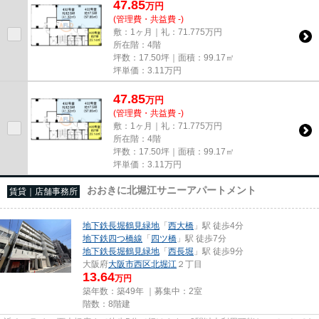
47.85
万
円
(管理費・共益費 -)
敷：1ヶ月｜礼：71.775万円
所在階：4階
坪数：17.50坪｜面積：99.17㎡
坪単価：
3.11
万円
47.85
万
円
(管理費・共益費 -)
敷：1ヶ月｜礼：71.775万円
所在階：4階
坪数：17.50坪｜面積：99.17㎡
坪単価：
3.11
万円
おおきに北堀江サニーアパートメント
賃貸｜店舗事務所
地下鉄長堀鶴見緑地
「
西大橋
」駅 徒歩4分
地下鉄四つ橋線
「
四ツ橋
」駅 徒歩7分
地下鉄長堀鶴見緑地
「
西長堀
」駅 徒歩9分
大阪府
大阪市西区
北堀江
２丁目
13.64
万円
築年数：築49年 ｜募集中：
2室
階数：8階建