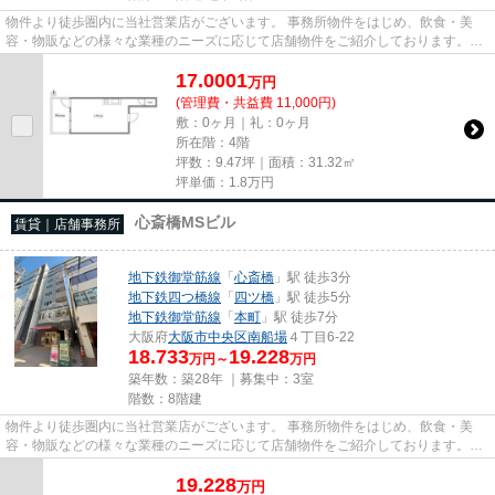
物件より徒歩圏内に当社営業店がございます。 事務所物件をはじめ、飲食・美
容・物販などの様々な業種のニーズに応じて店舗物件をご紹介しております。
尚、弊社ではおとり広告は一切...
17.0001
万
円
(管理費・共益費 11,000円)
敷：0ヶ月｜礼：0ヶ月
所在階：4階
坪数：9.47坪｜面積：31.32㎡
坪単価：
1.8
万円
心斎橋MSビル
賃貸｜店舗事務所
地下鉄御堂筋線
「
心斎橋
」駅 徒歩3分
地下鉄四つ橋線
「
四ツ橋
」駅 徒歩5分
地下鉄御堂筋線
「
本町
」駅 徒歩7分
大阪府
大阪市中央区
南船場
４丁目6-22
18.733
19.228
万円～
万円
築年数：築28年 ｜募集中：
3室
階数：8階建
物件より徒歩圏内に当社営業店がございます。 事務所物件をはじめ、飲食・美
容・物販などの様々な業種のニーズに応じて店舗物件をご紹介しております。
尚、弊社ではおとり広告は一切...
19.228
万
円