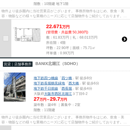
階数：10階建 地下1階
物件より徒歩圏内に当社営業店がございます。 事務所物件をはじめ、飲食・美
容・物販などの様々な業種のニーズに応じて店舗物件をご紹介しております。
尚、弊社ではおとり広告は一切...
22.671
万
円
(管理費・共益費 50,380円)
敷：61.83万円｜礼：68.013万円
所在階：4階
坪数：22.90坪｜面積：75.71㎡
坪単価：
0.99
万円
BANIX北堀江（SOHO）
賃貸｜店舗事務所
地下鉄四つ橋線
「
四ツ橋
」駅 徒歩8分
地下鉄長堀鶴見緑地
「
西大橋
」駅 徒歩6分
地下鉄千日前線
「
西長堀
」駅 徒歩4分
大阪府
大阪市西区
北堀江
３丁目6-2
27
29.7
万円～
万円
築年数：築4年 ｜募集中：
2室
階数：11階建
物件より徒歩圏内に当社営業店がございます。 事務所物件をはじめ、飲食・美
容・物販などの様々な業種のニーズに応じて店舗物件をご紹介しております。
尚、弊社ではおとり広告は一切...