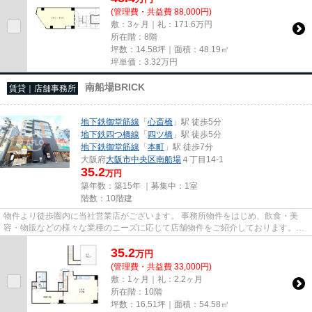
(管理費・共益費 88,000円)
敷：3ヶ月｜礼：171.6万円
所在階：8階
坪数：14.58坪｜面積：48.19㎡
坪単価：
3.32
万円
南船場BRICK
賃貸｜店舗事務所
地下鉄御堂筋線
「
心斎橋
」駅 徒歩5分
地下鉄四つ橋線
「
四ツ橋
」駅 徒歩5分
地下鉄御堂筋線
「
本町
」駅 徒歩7分
大阪府
大阪市中央区
南船場
４丁目14-1
35.2
万円
築年数：築15年 ｜募集中：
1室
階数：10階建
物件より徒歩圏内に当社営業店がございます。 事務所物件をはじめ、飲食・美
容・物販などの様々な業種のニーズに応じて店舗物件をご紹介しております。
尚、弊社ではおとり広告は一切...
35.2
万
円
(管理費・共益費 33,000円)
敷：1ヶ月｜礼：2.2ヶ月
所在階：10階
坪数：16.51坪｜面積：54.58㎡