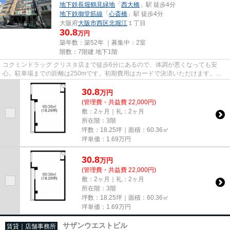
地下鉄長堀鶴見緑地
「
西大橋
」駅 徒歩4分
地下鉄御堂筋線
「
心斎橋
」駅 徒歩4分
大阪府
大阪市西区
北堀江
１丁目
30.8
万円
築年数：築52年 ｜募集中：
2室
階数：7階建 地下1階
コクミンドラッグ クリスタ店まで徒歩6分にあるので、体調が悪くなっても安
心。駐車場までの距離は250mです。初期費用はカードで決済いただけます。周
辺には、徒歩2分で利用できる駅が...
30.8
万
円
(管理費・共益費 22,000円)
敷：2ヶ月｜礼：2ヶ月
所在階：3階
坪数：18.25坪｜面積：60.36㎡
坪単価：
1.69
万円
30.8
万
円
(管理費・共益費 22,000円)
敷：2ヶ月｜礼：2ヶ月
所在階：3階
坪数：18.25坪｜面積：60.36㎡
坪単価：
1.69
万円
サザンウエストビル
賃貸｜店舗事務所