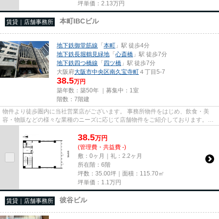
坪単価：
2.13
万円
本町IBCビル
賃貸｜店舗事務所
地下鉄御堂筋線
「
本町
」駅 徒歩4分
地下鉄長堀鶴見緑地
「
心斎橋
」駅 徒歩7分
地下鉄四つ橋線
「
四ツ橋
」駅 徒歩7分
大阪府
大阪市中央区
南久宝寺町
４丁目5-7
38.5
万円
築年数：築50年 ｜募集中：
1室
階数：7階建
物件より徒歩圏内に当社営業店がございます。 事務所物件をはじめ、飲食・美
容・物販などの様々な業種のニーズに応じて店舗物件をご紹介しております。
尚、弊社ではおとり広告は一切...
38.5
万
円
(管理費・共益費 -)
敷：0ヶ月｜礼：2.2ヶ月
所在階：6階
坪数：35.00坪｜面積：115.70㎡
坪単価：
1.1
万円
彼谷ビル
賃貸｜店舗事務所