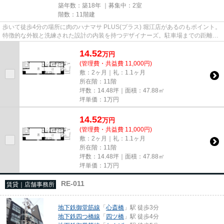
築年数：築18年 ｜募集中：
2室
階数：11階建
歩いて徒歩4分の場所に肉のハナマサ PLUS(プラス) 堀江店があるのもポイント。
特徴的な外観と洗練された設計の内装を持つデザイナーズ。駐車場までの距離は
150mです。11階建てで、街並...
14.52
万
円
(管理費・共益費 11,000円)
敷：2ヶ月｜礼：1.1ヶ月
所在階：11階
坪数：14.48坪｜面積：47.88㎡
坪単価：
1
万円
14.52
万
円
(管理費・共益費 11,000円)
敷：2ヶ月｜礼：1.1ヶ月
所在階：11階
坪数：14.48坪｜面積：47.88㎡
坪単価：
1
万円
RE-011
賃貸｜店舗事務所
地下鉄御堂筋線
「
心斎橋
」駅 徒歩3分
地下鉄四つ橋線
「
四ツ橋
」駅 徒歩4分