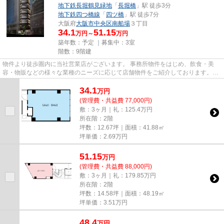
地下鉄長堀鶴見緑地
「
長堀橋
」駅 徒歩3分
地下鉄四つ橋線
「
四ツ橋
」駅 徒歩7分
大阪府
大阪市中央区
南船場
３丁目
34.1
51.15
万円～
万円
築年数：予定 ｜募集中：
3室
階数：9階建
物件より徒歩圏内に当社営業店がございます。 事務所物件をはじめ、飲食・美
容・物販などの様々な業種のニーズに応じて店舗物件をご紹介しております。
尚、弊社ではおとり広告は一切...
34.1
万
円
(管理費・共益費 77,000円)
敷：3ヶ月｜礼：125.4万円
所在階：2階
坪数：12.67坪｜面積：41.88㎡
坪単価：
2.69
万円
51.15
万
円
(管理費・共益費 88,000円)
敷：3ヶ月｜礼：179.85万円
所在階：2階
坪数：14.58坪｜面積：48.19㎡
坪単価：
3.51
万円
48.4
万
円