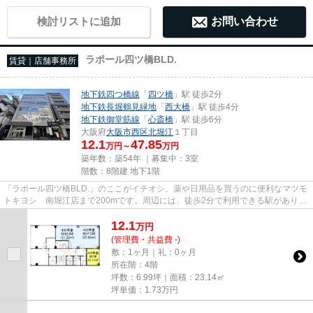
検討リストに追加
お問い合わせ
ラポール四ツ橋BLD.
賃貸｜店舗事務所
地下鉄四つ橋線
「
四ツ橋
」駅 徒歩2分
地下鉄長堀鶴見緑地
「
西大橋
」駅 徒歩4分
地下鉄御堂筋線
「
心斎橋
」駅 徒歩6分
大阪府
大阪市西区
北堀江
１丁目
12.1
47.85
万円～
万円
築年数：築54年 ｜募集中：
3室
階数：8階建 地下1階
「ラポール四ツ橋BLD.」のここがイチオシ。薬や日用品を買うのに便利なマツモ
トキヨシ 南堀江店まで200mです。周辺には、徒歩2分で利用できる駅がありま
す。駐車場までの距離は300mで...
12.1
万
円
(管理費・共益費 -)
敷：1ヶ月｜礼：0ヶ月
所在階：4階
坪数：6.99坪｜面積：23.14㎡
坪単価：
1.73
万円