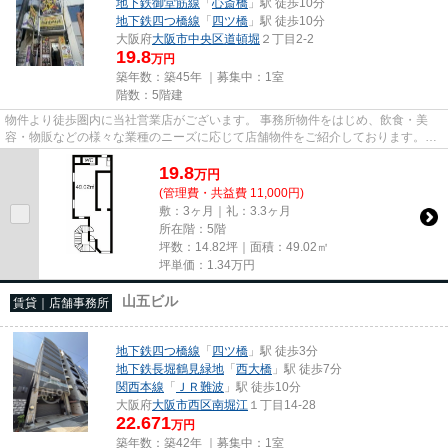
地下鉄御堂筋線
「
心斎橋
」駅 徒歩10分
地下鉄四つ橋線
「
四ツ橋
」駅 徒歩10分
大阪府
大阪市中央区
道頓堀
２丁目2-2
19.8
万円
築年数：築45年 ｜募集中：
1室
階数：5階建
物件より徒歩圏内に当社営業店がございます。 事務所物件をはじめ、飲食・美
容・物販などの様々な業種のニーズに応じて店舗物件をご紹介しております。
尚、弊社ではおとり広告は一切...
19.8
万
円
(管理費・共益費 11,000円)
敷：3ヶ月｜礼：3.3ヶ月
所在階：5階
坪数：14.82坪｜面積：49.02㎡
坪単価：
1.34
万円
山五ビル
賃貸｜店舗事務所
地下鉄四つ橋線
「
四ツ橋
」駅 徒歩3分
地下鉄長堀鶴見緑地
「
西大橋
」駅 徒歩7分
関西本線
「
ＪＲ難波
」駅 徒歩10分
大阪府
大阪市西区
南堀江
１丁目14-28
22.671
万円
築年数：築42年 ｜募集中：
1室