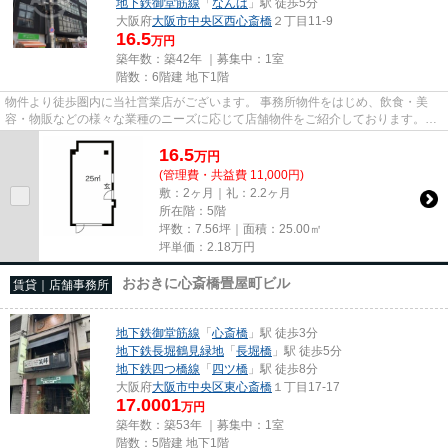
地下鉄御堂筋線
「
なんば
」駅 徒歩5分
大阪府
大阪市中央区
西心斎橋
２丁目11-9
16.5
万円
築年数：築42年 ｜募集中：
1室
階数：6階建 地下1階
物件より徒歩圏内に当社営業店がございます。 事務所物件をはじめ、飲食・美
容・物販などの様々な業種のニーズに応じて店舗物件をご紹介しております。
尚、弊社ではおとり広告は一切...
16.5
万
円
(管理費・共益費 11,000円)
敷：2ヶ月｜礼：2.2ヶ月
所在階：5階
坪数：7.56坪｜面積：25.00㎡
坪単価：
2.18
万円
おおきに心斎橋畳屋町ビル
賃貸｜店舗事務所
地下鉄御堂筋線
「
心斎橋
」駅 徒歩3分
地下鉄長堀鶴見緑地
「
長堀橋
」駅 徒歩5分
地下鉄四つ橋線
「
四ツ橋
」駅 徒歩8分
大阪府
大阪市中央区
東心斎橋
１丁目17-17
17.0001
万円
築年数：築53年 ｜募集中：
1室
階数：5階建 地下1階