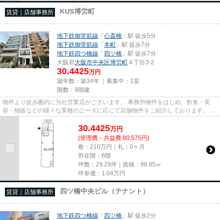
KUS博労町
賃貸｜店舗事務所
地下鉄御堂筋線
「
心斎橋
」駅 徒歩5分
地下鉄御堂筋線
「
本町
」駅 徒歩7分
地下鉄四つ橋線
「
四ツ橋
」駅 徒歩7分
大阪府
大阪市中央区
博労町
４丁目3-2
30.4425
万円
築年数：築34年 ｜募集中：
1室
階数：9階建
物件より徒歩圏内に当社営業店がございます。 事務所物件をはじめ、飲食・美
容・物販などの様々な業種のニーズに応じて店舗物件をご紹介しております。
尚、弊社ではおとり広告は一切...
30.4425
万
円
(管理費・共益費 80,575円)
敷：210万円｜礼：0ヶ月
所在階：6階
坪数：29.29坪｜面積：96.85㎡
坪単価：
1.04
万円
四ツ橋中央ビル（テナント）
賃貸｜店舗事務所
地下鉄四つ橋線
「
四ツ橋
」駅 徒歩2分