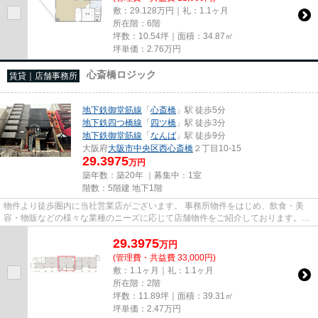
敷：29.128万円｜礼：1.1ヶ月
所在階：6階
坪数：10.54坪｜面積：34.87㎡
坪単価：
2.76
万円
心斎橋ロジック
賃貸｜店舗事務所
地下鉄御堂筋線
「
心斎橋
」駅 徒歩5分
地下鉄四つ橋線
「
四ツ橋
」駅 徒歩3分
地下鉄御堂筋線
「
なんば
」駅 徒歩9分
大阪府
大阪市中央区
西心斎橋
２丁目10-15
29.3975
万円
築年数：築20年 ｜募集中：
1室
階数：5階建 地下1階
物件より徒歩圏内に当社営業店がございます。 事務所物件をはじめ、飲食・美
容・物販などの様々な業種のニーズに応じて店舗物件をご紹介しております。
尚、弊社ではおとり広告は一切...
29.3975
万
円
(管理費・共益費 33,000円)
敷：1.1ヶ月｜礼：1.1ヶ月
所在階：2階
坪数：11.89坪｜面積：39.31㎡
坪単価：
2.47
万円