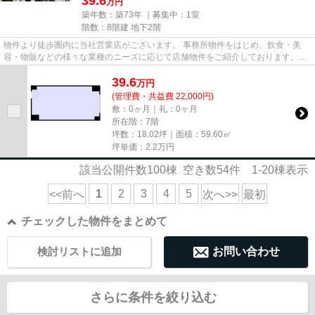
39.6
万円
築年数：築73年 ｜募集中：
1室
階数：8階建 地下2階
物件より徒歩圏内に当社営業店がございます。 事務所物件をはじめ、飲食・美
容・物販などの様々な業種のニーズに応じて店舗物件をご紹介しております。
尚、弊社ではおとり広告は一切...
39.6
万
円
(管理費・共益費 22,000円)
敷：0ヶ月｜礼：0ヶ月
所在階：7階
坪数：18.02坪｜面積：59.60㎡
坪単価：
2.2
万円
該当公開件数
100
棟 空き数
54
件
1-20
棟表示
1
2
3
4
5
<<前へ
次へ>>
最初
チェックした物件をまとめて
検討リストに追加
お問い合わせ
さらに条件を絞り込む