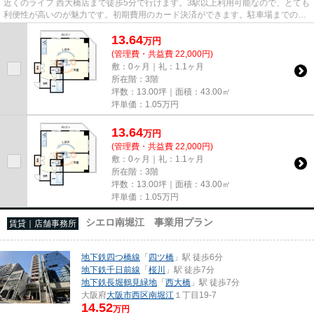
近くのライフ 西大橋店まで徒歩5分で行けます。3駅以上利用可能なので、とても
利便性が高いのが魅力です。初期費用のカード決済ができます。駐車場までの距
離は300mです。周辺には、徒...
13.64
万
円
(管理費・共益費 22,000円)
敷：0ヶ月｜礼：1.1ヶ月
所在階：3階
坪数：13.00坪｜面積：43.00㎡
坪単価：
1.05
万円
13.64
万
円
(管理費・共益費 22,000円)
敷：0ヶ月｜礼：1.1ヶ月
所在階：3階
坪数：13.00坪｜面積：43.00㎡
坪単価：
1.05
万円
シエロ南堀江 事業用プラン
賃貸｜店舗事務所
地下鉄四つ橋線
「
四ツ橋
」駅 徒歩6分
地下鉄千日前線
「
桜川
」駅 徒歩7分
地下鉄長堀鶴見緑地
「
西大橋
」駅 徒歩7分
大阪府
大阪市西区
南堀江
１丁目19-7
14.52
万円