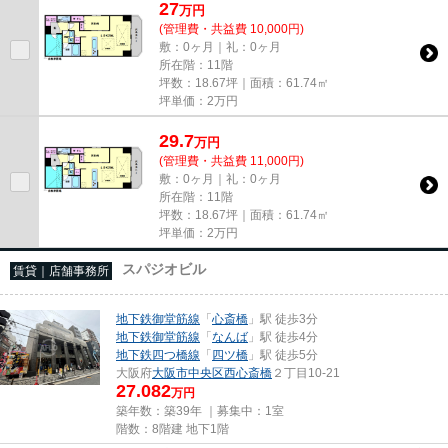
27
万
円
(管理費・共益費 10,000円)
敷：0ヶ月｜礼：0ヶ月
所在階：11階
坪数：18.67坪｜面積：61.74㎡
坪単価：
2
万円
29.7
万
円
(管理費・共益費 11,000円)
敷：0ヶ月｜礼：0ヶ月
所在階：11階
坪数：18.67坪｜面積：61.74㎡
坪単価：
2
万円
スパジオビル
賃貸｜店舗事務所
地下鉄御堂筋線
「
心斎橋
」駅 徒歩3分
地下鉄御堂筋線
「
なんば
」駅 徒歩4分
地下鉄四つ橋線
「
四ツ橋
」駅 徒歩5分
大阪府
大阪市中央区
西心斎橋
２丁目10-21
27.082
万円
築年数：築39年 ｜募集中：
1室
階数：8階建 地下1階