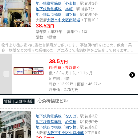
地下鉄御堂筋線
「
心斎橋
」駅 徒歩3分
地下鉄御堂筋線
「
本町
」駅 徒歩7分
地下鉄四つ橋線
「
四ツ橋
」駅 徒歩7分
大阪府
大阪市中央区
南船場
３丁目10-1
38.5
万円
築年数：築37年 ｜募集中：
1室
階数：4階建
物件より徒歩圏内に当社営業店がございます。 事務所物件をはじめ、飲食・美
容・物販などの様々な業種のニーズに応じて店舗物件をご紹介しております。
尚、弊社ではおとり広告は一切...
38.5
万
円
(管理費・共益費 -)
敷：3.3ヶ月｜礼：1.1ヶ月
所在階：4階
坪数：13.99坪｜面積：46.27㎡
坪単価：
2.75
万円
心斎橋福穂ビル
賃貸｜店舗事務所
地下鉄御堂筋線
「
なんば
」駅 徒歩3分
地下鉄御堂筋線
「
心斎橋
」駅 徒歩7分
地下鉄四つ橋線
「
四ツ橋
」駅 徒歩9分
大阪府
大阪市中央区
心斎橋筋
２丁目6-9