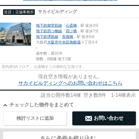
サカイビルディング
賃貸｜店舗事務所
地下鉄御堂筋線
「
心斎橋
」駅 徒歩3分
地下鉄四つ橋線
「
四ツ橋
」駅 徒歩7分
地下鉄堺筋線
「
長堀橋
」駅 徒歩5分
大阪府
大阪市中央区
南船場
３丁目3-4
-
築年数：築31年
階数：8階建 地下1階
室内床OAフロア。 心斎橋すぐの便利な立地です。
現在空き情報がありません。
サカイビルディングへのお問い合わせはこちら
該当公開件数
14
棟 空き数
8
件
1-14
棟表示
チェックした物件をまとめて
検討リストに追加
お問い合わせ
さらに条件を絞り込む