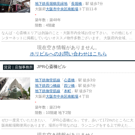
地下鉄長堀鶴見緑地
「
長堀橋
」駅 徒歩7分
大阪府
大阪市中央区
南船場
３丁目11-8
-
築年数：築48年
階数：4階建
なんば・心斎橋エリアは勿論のこと・大阪市内全域お任せ下さい。 その他にもイ
ンターネットに掲載していないオススメ物件多数ございます。 大阪府内全域、経
験豊富なスタッフがご対応...
現在空き情報がありません。
ホリビルへのお問い合わせはこちら
JPR心斎橋ビル
賃貸｜店舗事務所
地下鉄御堂筋線
「
心斎橋
」駅 徒歩3分
地下鉄四つ橋線
「
四ツ橋
」駅 徒歩7分
地下鉄御堂筋線
「
本町
」駅 徒歩7分
大阪府
大阪市中央区
南船場
４丁目
-
築年数：築23年
階数：10階建 地下2階
ぜひ一度見ていただきたい、「JPR心斎橋ビル」です。歩いて172mのところに大
阪南船場郵便局があります。場所が平坦なのは、ランニングをする上で抑えたい
ポイントですね。駅が周辺に2...
現在空き情報がありません。