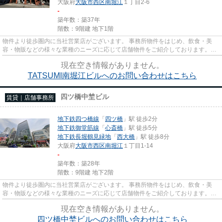
大阪府
大阪市西区
南堀江
１丁目2-6
-
築年数：築37年
階数：9階建 地下1階
物件より徒歩圏内に当社営業店がございます。 事務所物件をはじめ、飲食・美
容・物販などの様々な業種のニーズに応じて店舗物件をご紹介しております。
尚、弊社ではおとり広告は一切...
現在空き情報がありません。
TATSUMI南堀江ビルへのお問い合わせはこちら
四ツ橋中埜ビル
賃貸｜店舗事務所
地下鉄四つ橋線
「
四ツ橋
」駅 徒歩2分
地下鉄御堂筋線
「
心斎橋
」駅 徒歩5分
地下鉄長堀鶴見緑地
「
西大橋
」駅 徒歩8分
大阪府
大阪市西区
南堀江
１丁目1-14
-
築年数：築28年
階数：9階建 地下2階
物件より徒歩圏内に当社営業店がございます。 事務所物件をはじめ、飲食・美
容・物販などの様々な業種のニーズに応じて店舗物件をご紹介しております。
尚、弊社ではおとり広告は一切...
現在空き情報がありません。
四ツ橋中埜ビルへのお問い合わせはこちら