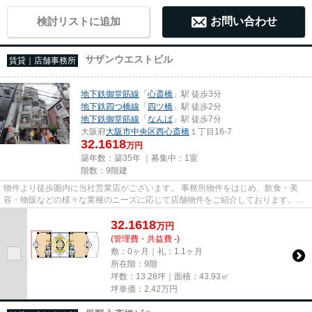
検討リストに追加
お問い合わせ
サザンウエストビル
賃貸｜店舗事務所
地下鉄御堂筋線
「
心斎橋
」駅 徒歩3分
地下鉄四つ橋線
「
四ツ橋
」駅 徒歩2分
地下鉄御堂筋線
「
なんば
」駅 徒歩7分
大阪府
大阪市中央区
西心斎橋
１丁目16-7
32.1618
万円
築年数：築35年 ｜募集中：
1室
階数：9階建
物件より徒歩圏内に当社営業店がございます。 事務所物件をはじめ、飲食・美
容・物販などの様々な業種のニーズに応じて店舗物件をご紹介しております。
尚、弊社ではおとり広告は一切...
32.1618
万
円
(管理費・共益費 -)
敷：0ヶ月｜礼：1.1ヶ月
所在階：9階
坪数：13.28坪｜面積：43.93㎡
坪単価：
2.42
万円