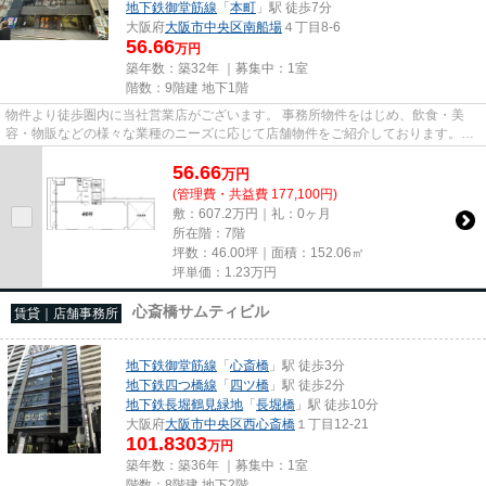
地下鉄御堂筋線
「
本町
」駅 徒歩7分
大阪府
大阪市中央区
南船場
４丁目8-6
56.66
万円
築年数：築32年 ｜募集中：
1室
階数：9階建 地下1階
物件より徒歩圏内に当社営業店がございます。 事務所物件をはじめ、飲食・美
容・物販などの様々な業種のニーズに応じて店舗物件をご紹介しております。
尚、弊社ではおとり広告は一切...
56.66
万
円
(管理費・共益費 177,100円)
敷：607.2万円｜礼：0ヶ月
所在階：7階
坪数：46.00坪｜面積：152.06㎡
坪単価：
1.23
万円
心斎橋サムティビル
賃貸｜店舗事務所
地下鉄御堂筋線
「
心斎橋
」駅 徒歩3分
地下鉄四つ橋線
「
四ツ橋
」駅 徒歩2分
地下鉄長堀鶴見緑地
「
長堀橋
」駅 徒歩10分
大阪府
大阪市中央区
西心斎橋
１丁目12-21
101.8303
万円
築年数：築36年 ｜募集中：
1室
階数：8階建 地下2階