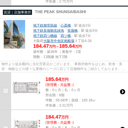
坪単価：
2.75
万円
THE PEAK SHUNSAIBASHI
賃貸｜店舗事務所
地下鉄御堂筋線
「
心斎橋
」駅 徒歩2分
地下鉄長堀鶴見緑地
「
長堀橋
」駅 徒歩3分
地下鉄四つ橋線
「
四ツ橋
」駅 徒歩7分
大阪府
大阪市中央区
南船場
３丁目4-26
184.47
185.64
万円～
万円
築年数：築36年 ｜募集中：
2室
階数：13階建 地下2階
物件より徒歩圏内に当社営業店がございます。 事務所物件をはじめ、飲食・美
容・物販などの様々な業種のニーズに応じて店舗物件をご紹介しております。
尚、弊社ではおとり広告は一切...
185.64
万
円
(管理費・共益費 -)
敷：0ヶ月｜礼：0ヶ月
所在階：6階
坪数：56.08坪｜面積：185.38㎡
坪単価：
3.31
万円
184.47
万
円
(管理費・共益費 -)
敷：0ヶ月｜礼：0ヶ月