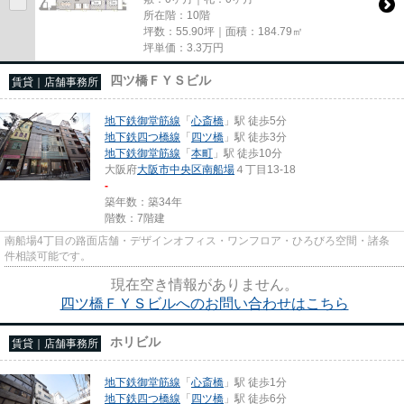
所在階：10階
坪数：55.90坪｜面積：184.79㎡
坪単価：
3.3
万円
四ツ橋ＦＹＳビル
賃貸｜店舗事務所
地下鉄御堂筋線
「
心斎橋
」駅 徒歩5分
地下鉄四つ橋線
「
四ツ橋
」駅 徒歩3分
地下鉄御堂筋線
「
本町
」駅 徒歩10分
大阪府
大阪市中央区
南船場
４丁目13-18
-
築年数：築34年
階数：7階建
南船場4丁目の路面店舗・デザインオフィス・ワンフロア・ひろびろ空間・諸条
件相談可能です。
現在空き情報がありません。
四ツ橋ＦＹＳビルへのお問い合わせはこちら
ホリビル
賃貸｜店舗事務所
地下鉄御堂筋線
「
心斎橋
」駅 徒歩1分
地下鉄四つ橋線
「
四ツ橋
」駅 徒歩6分