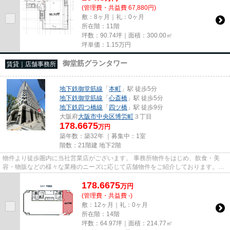
(管理費・共益費 67,880円)
敷：8ヶ月｜礼：0ヶ月
所在階：11階
坪数：90.74坪｜面積：300.00㎡
坪単価：
1.15
万円
御堂筋グランタワー
賃貸｜店舗事務所
地下鉄御堂筋線
「
本町
」駅 徒歩5分
地下鉄御堂筋線
「
心斎橋
」駅 徒歩5分
地下鉄四つ橋線
「
四ツ橋
」駅 徒歩9分
大阪府
大阪市中央区
博労町
３丁目
178.6675
万円
築年数：築32年 ｜募集中：
1室
階数：21階建 地下2階
物件より徒歩圏内に当社営業店がございます。 事務所物件をはじめ、飲食・美
容・物販などの様々な業種のニーズに応じて店舗物件をご紹介しております。
尚、弊社ではおとり広告は一切...
178.6675
万
円
(管理費・共益費 -)
敷：12ヶ月｜礼：0ヶ月
所在階：14階
坪数：64.97坪｜面積：214.77㎡