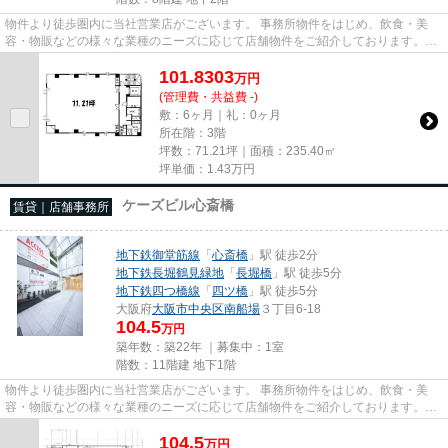
物件より徒歩圏内に当社営業店がございます。 事務所物件をはじめ、飲食・美
容・物販などの様々な業種のニーズに応じて店舗物件をご紹介しております。
尚、弊社ではおとり広告は一切...
101.8303
万
円
(管理費・共益費 -)
敷：6ヶ月｜礼：0ヶ月
所在階：3階
坪数：71.21坪｜面積：235.40㎡
坪単価：
1.43
万円
ケーズビル心斎橋
賃貸｜店舗事務所
地下鉄御堂筋線
「
心斎橋
」駅 徒歩2分
地下鉄長堀鶴見緑地
「
長堀橋
」駅 徒歩5分
地下鉄四つ橋線
「
四ツ橋
」駅 徒歩5分
大阪府
大阪市中央区
南船場
３丁目6-18
104.5
万円
築年数：築22年 ｜募集中：
1室
階数：11階建 地下1階
物件より徒歩圏内に当社営業店がございます。 事務所物件をはじめ、飲食・美
容・物販などの様々な業種のニーズに応じて店舗物件をご紹介しております。
尚、弊社ではおとり広告は一切...
104.5
万
円