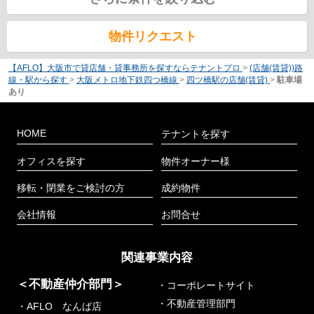
物件リクエスト
【AFLO】大阪市で貸店舗・貸事務所を探すならテナントプロ
>
(店舗(賃貸))路
線・駅から探す
>
大阪メトロ地下鉄四つ橋線
>
四ツ橋駅の店舗(賃貸)
>
駐車場
あり
HOME
テナントを探す
オフィスを探す
物件オーナー様
移転・閉業をご検討の方
成約物件
会社情報
お問合せ
関連事業内容
＜不動産仲介部門＞
・コーポレートサイト
・不動産管理部門
・AFLO なんば店