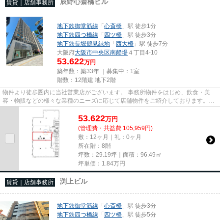
辰野心斎橋ビル
賃貸｜店舗事務所
地下鉄御堂筋線
「
心斎橋
」駅 徒歩1分
地下鉄四つ橋線
「
四ツ橋
」駅 徒歩3分
地下鉄長堀鶴見緑地
「
西大橋
」駅 徒歩7分
大阪府
大阪市中央区
南船場
４丁目4-10
53.622
万円
築年数：築33年 ｜募集中：
1室
階数：12階建 地下2階
物件より徒歩圏内に当社営業店がございます。 事務所物件をはじめ、飲食・美
容・物販などの様々な業種のニーズに応じて店舗物件をご紹介しております。
尚、弊社ではおとり広告は一切...
53.622
万
円
(管理費・共益費 105,959円)
敷：12ヶ月｜礼：0ヶ月
所在階：8階
坪数：29.19坪｜面積：96.49㎡
坪単価：
1.84
万円
渕上ビル
賃貸｜店舗事務所
地下鉄御堂筋線
「
心斎橋
」駅 徒歩3分
地下鉄四つ橋線
「
四ツ橋
」駅 徒歩5分