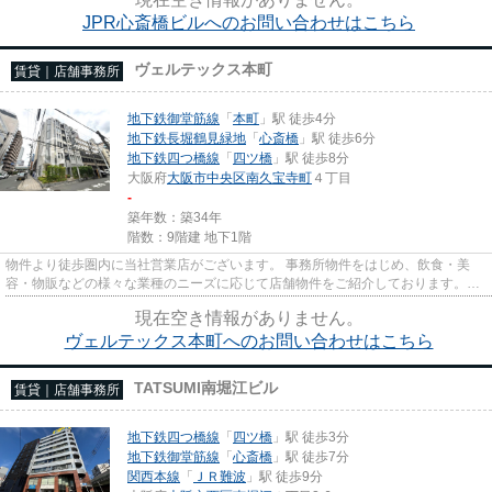
JPR心斎橋ビルへのお問い合わせはこちら
ヴェルテックス本町
賃貸｜店舗事務所
地下鉄御堂筋線
「
本町
」駅 徒歩4分
地下鉄長堀鶴見緑地
「
心斎橋
」駅 徒歩6分
地下鉄四つ橋線
「
四ツ橋
」駅 徒歩8分
大阪府
大阪市中央区
南久宝寺町
４丁目
-
築年数：築34年
階数：9階建 地下1階
物件より徒歩圏内に当社営業店がございます。 事務所物件をはじめ、飲食・美
容・物販などの様々な業種のニーズに応じて店舗物件をご紹介しております。
尚、弊社ではおとり広告は一切...
現在空き情報がありません。
ヴェルテックス本町へのお問い合わせはこちら
TATSUMI南堀江ビル
賃貸｜店舗事務所
地下鉄四つ橋線
「
四ツ橋
」駅 徒歩3分
地下鉄御堂筋線
「
心斎橋
」駅 徒歩7分
関西本線
「
ＪＲ難波
」駅 徒歩9分