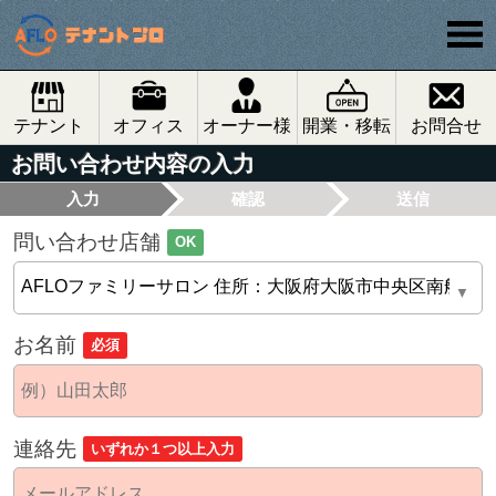
テナント
オフィス
オーナー様
開業・移転
お問合せ
お問い合わせ内容の入力
入力
確認
送信
問い合わせ店舗
OK
お名前
必須
連絡先
いずれか１つ以上入力