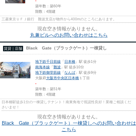
-
築年数：築60年
階数：4階建
三菱東京ＵＦＪ銀行 難波支店が物件から400mのところにあります。
現在空き情報がありません。
丸兼ビルへのお問い合わせはこちら
Black Gate（ブラックゲート）一棟貸し
賃貸｜店舗
地下鉄千日前線
「
日本橋
」駅 徒歩1分
南海本線
「
難波
」駅 徒歩10分
地下鉄御堂筋線
「
なんば
」駅 徒歩9分
大阪府
大阪市中央区
日本橋
１丁目
-
築年数：築51年
階数：4階建
日本橋駅徒歩1分の一棟貸しテナント！南東角地で視認性良好！業種ご相談くだ
さいませ！
現在空き情報がありません。
Black Gate（ブラックゲート）一棟貸しへのお問い合わせは
こちら