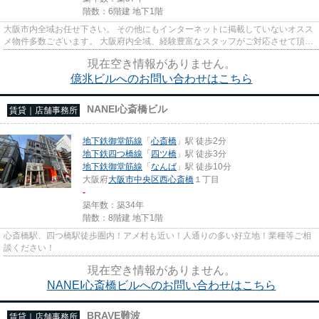
階数：6階建 地下1階
大阪市内全域お任せ下さい。 その他にもインターネットに掲載していないオスス
メ物件多数ございます。 大阪府内全域、経験豊富なスタッフがご対応させて頂き
ます。 尚、弊社ではおとり...
現在空き情報がありません。
億兆ビルへのお問い合わせはこちら
NANEI心斎橋ビル
賃貸｜店舗事務所
地下鉄御堂筋線
「
心斎橋
」駅 徒歩2分
地下鉄四つ橋線
「
四ツ橋
」駅 徒歩3分
地下鉄御堂筋線
「
なんば
」駅 徒歩10分
大阪府
大阪市中央区
西心斎橋
１丁目
-
築年数：築34年
階数：8階建 地下1階
心斎橋駅、四つ橋駅徒歩圏内！アメ村も近い！人通りの多い好立地！業種等ご相
談ください！
現在空き情報がありません。
NANEI心斎橋ビルへのお問い合わせはこちら
BRAVE難波
賃貸｜店舗事務所