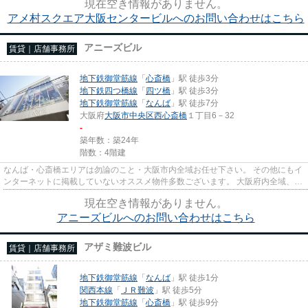
現在空き情報がありません。
アメ村スクエア大阪センタービルへのお問い合わせはこちら
アニーズビル
賃貸｜店舗事務所
地下鉄御堂筋線
「
心斎橋
」駅 徒歩3分
地下鉄四つ橋線
「
四ツ橋
」駅 徒歩3分
地下鉄御堂筋線
「
なんば
」駅 徒歩7分
大阪府
大阪市中央区
西心斎橋
１丁目6－32
-
築年数：築24年
階数：4階建
なんば・心斎橋エリアは勿論のこと・大阪市内全域お任せ下さい。 その他にもイ
ンターネットに掲載していないオススメ物件多数ございます。 大阪府内全域、経
験豊富なスタッフがご対応...
現在空き情報がありません。
アニーズビルへのお問い合わせはこちら
アザミ難波ビル
賃貸｜店舗事務所
地下鉄御堂筋線
「
なんば
」駅 徒歩1分
関西本線
「
ＪＲ難波
」駅 徒歩5分
地下鉄御堂筋線
「
心斎橋
」駅 徒歩9分