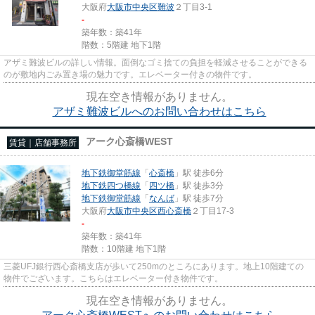
大阪府
大阪市中央区
難波
２丁目3-1
-
築年数：築41年
階数：5階建 地下1階
アザミ難波ビルの詳しい情報。面倒なゴミ捨ての負担を軽減させることができる
のが敷地内ごみ置き場の魅力です。エレベーター付きの物件です。
現在空き情報がありません。
アザミ難波ビルへのお問い合わせはこちら
アーク心斎橋WEST
賃貸｜店舗事務所
地下鉄御堂筋線
「
心斎橋
」駅 徒歩6分
地下鉄四つ橋線
「
四ツ橋
」駅 徒歩3分
地下鉄御堂筋線
「
なんば
」駅 徒歩7分
大阪府
大阪市中央区
西心斎橋
２丁目17-3
-
築年数：築41年
階数：10階建 地下1階
三菱UFJ銀行西心斎橋支店が歩いて250mのところにあります。地上10階建ての
物件でございます。こちらはエレベーター付き物件です。
現在空き情報がありません。