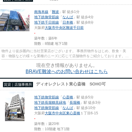
南海本線
「
難波
」駅 徒歩1分
地下鉄御堂筋線
「
なんば
」駅 徒歩4分
地下鉄千日前線
「
日本橋
」駅 徒歩8分
大阪府
大阪市中央区
難波千日前
-
築年数：築6年
階数：8階建 地下1階
物件より徒歩圏内に当社営業店がございます。 事務所物件をはじめ、飲食・美
容・物販などの様々な業種のニーズに応じて店舗物件をご紹介しております。
尚、弊社ではおとり広告は一切...
現在空き情報がありません。
BRAVE難波へのお問い合わせはこちら
ディオレクレスト東心斎橋 SOHO可
賃貸｜店舗事務所
地下鉄御堂筋線
「
心斎橋
」駅 徒歩5分
地下鉄長堀鶴見緑地
「
長堀橋
」駅 徒歩3分
地下鉄御堂筋線
「
なんば
」駅 徒歩10分
大阪府
大阪市中央区
東心斎橋
１丁目6-15
-
築年数：築20年
階数：10階建 地下1階