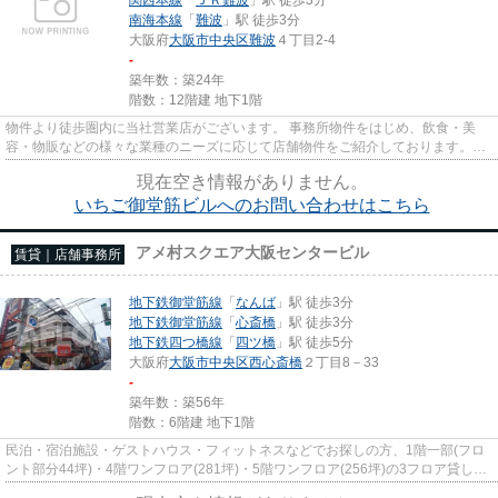
南海本線
「
難波
」駅 徒歩3分
大阪府
大阪市中央区
難波
４丁目2-4
-
築年数：築24年
階数：12階建 地下1階
物件より徒歩圏内に当社営業店がございます。 事務所物件をはじめ、飲食・美
容・物販などの様々な業種のニーズに応じて店舗物件をご紹介しております。
尚、弊社ではおとり広告は一切...
現在空き情報がありません。
いちご御堂筋ビルへのお問い合わせはこちら
アメ村スクエア大阪センタービル
賃貸｜店舗事務所
地下鉄御堂筋線
「
なんば
」駅 徒歩3分
地下鉄御堂筋線
「
心斎橋
」駅 徒歩3分
地下鉄四つ橋線
「
四ツ橋
」駅 徒歩5分
大阪府
大阪市中央区
西心斎橋
２丁目8－33
-
築年数：築56年
階数：6階建 地下1階
民泊・宿泊施設・ゲストハウス・フィットネスなどでお探しの方、1階一部(フロ
ント部分44坪)・4階ワンフロア(281坪)・5階ワンフロア(256坪)の3フロア貸し。
専用エレベーター2基あります...