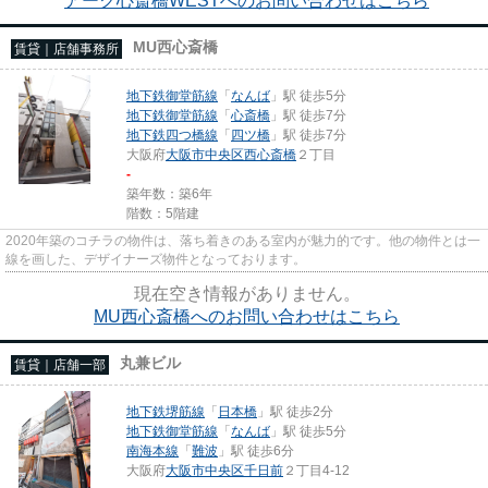
アーク心斎橋WESTへのお問い合わせはこちら
MU西心斎橋
賃貸｜店舗事務所
地下鉄御堂筋線
「
なんば
」駅 徒歩5分
地下鉄御堂筋線
「
心斎橋
」駅 徒歩7分
地下鉄四つ橋線
「
四ツ橋
」駅 徒歩7分
大阪府
大阪市中央区
西心斎橋
２丁目
-
築年数：築6年
階数：5階建
2020年築のコチラの物件は、落ち着きのある室内が魅力的です。他の物件とは一
線を画した、デザイナーズ物件となっております。
現在空き情報がありません。
MU西心斎橋へのお問い合わせはこちら
丸兼ビル
賃貸｜店舗一部
地下鉄堺筋線
「
日本橋
」駅 徒歩2分
地下鉄御堂筋線
「
なんば
」駅 徒歩5分
南海本線
「
難波
」駅 徒歩6分
大阪府
大阪市中央区
千日前
２丁目4-12