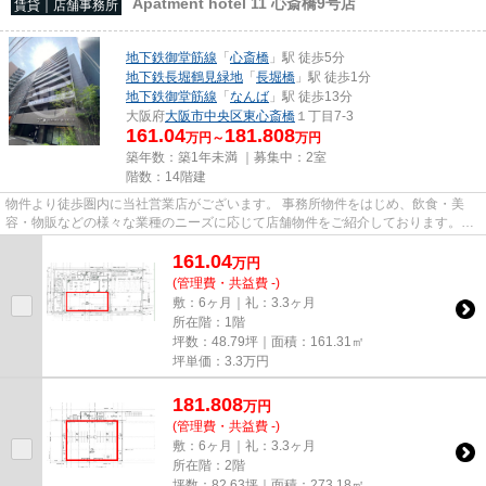
Apatment hotel 11 心斎橋9号店
賃貸｜店舗事務所
地下鉄御堂筋線
「
心斎橋
」駅 徒歩5分
地下鉄長堀鶴見緑地
「
長堀橋
」駅 徒歩1分
地下鉄御堂筋線
「
なんば
」駅 徒歩13分
大阪府
大阪市中央区
東心斎橋
１丁目7-3
161.04
181.808
万円～
万円
築年数：築1年未満 ｜募集中：
2室
階数：14階建
物件より徒歩圏内に当社営業店がございます。 事務所物件をはじめ、飲食・美
容・物販などの様々な業種のニーズに応じて店舗物件をご紹介しております。
尚、弊社ではおとり広告は一切...
161.04
万
円
(管理費・共益費 -)
敷：6ヶ月｜礼：3.3ヶ月
所在階：1階
坪数：48.79坪｜面積：161.31㎡
坪単価：
3.3
万円
181.808
万
円
(管理費・共益費 -)
敷：6ヶ月｜礼：3.3ヶ月
所在階：2階
坪数：82.63坪｜面積：273.18㎡