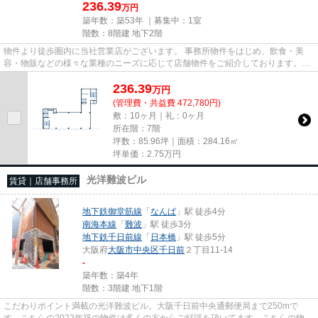
236.39
万円
築年数：築53年 ｜募集中：
1室
階数：8階建 地下2階
物件より徒歩圏内に当社営業店がございます。 事務所物件をはじめ、飲食・美
容・物販などの様々な業種のニーズに応じて店舗物件をご紹介しております。
尚、弊社ではおとり広告は一切...
236.39
万
円
(管理費・共益費 472,780円)
敷：10ヶ月｜礼：0ヶ月
所在階：7階
坪数：85.96坪｜面積：284.16㎡
坪単価：
2.75
万円
光洋難波ビル
賃貸｜店舗事務所
地下鉄御堂筋線
「
なんば
」駅 徒歩4分
南海本線
「
難波
」駅 徒歩3分
地下鉄千日前線
「
日本橋
」駅 徒歩5分
大阪府
大阪市中央区
千日前
２丁目11-14
-
築年数：築4年
階数：3階建 地下1階
こだわりポイント満載の光洋難波ビル。大阪千日前中央通郵便局まで250mで
す。こちらの2022年築の物件は多くの方からご好評を頂いてます。こちらの物件