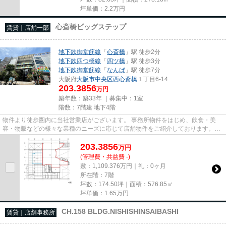
坪単価：
2.2
万円
心斎橋ビッグステップ
賃貸｜店舗一部
地下鉄御堂筋線
「
心斎橋
」駅 徒歩2分
地下鉄四つ橋線
「
四ツ橋
」駅 徒歩3分
地下鉄御堂筋線
「
なんば
」駅 徒歩7分
大阪府
大阪市中央区
西心斎橋
１丁目6-14
203.3856
万円
築年数：築33年 ｜募集中：
1室
階数：7階建 地下4階
物件より徒歩圏内に当社営業店がございます。 事務所物件をはじめ、飲食・美
容・物販などの様々な業種のニーズに応じて店舗物件をご紹介しております。
尚、弊社ではおとり広告は一切...
203.3856
万
円
(管理費・共益費 -)
敷：1,109.376万円｜礼：0ヶ月
所在階：7階
坪数：174.50坪｜面積：576.85㎡
坪単価：
1.65
万円
CH.158 BLDG.NISHISHINSAIBASHI
賃貸｜店舗事務所