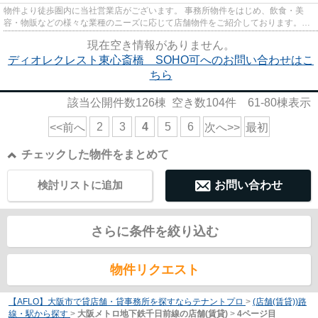
物件より徒歩圏内に当社営業店がございます。 事務所物件をはじめ、飲食・美
容・物販などの様々な業種のニーズに応じて店舗物件をご紹介しております。
尚、弊社ではおとり広告は一切...
現在空き情報がありません。
ディオレクレスト東心斎橋 SOHO可へのお問い合わせはこ
ちら
該当公開件数
126
棟 空き数
104
件
61-80
棟表示
2
3
4
5
6
<<前へ
次へ>>
最初
チェックした物件をまとめて
検討リストに追加
お問い合わせ
さらに条件を絞り込む
物件リクエスト
【AFLO】大阪市で貸店舗・貸事務所を探すならテナントプロ
>
(店舗(賃貸))路
線・駅から探す
>
大阪メトロ地下鉄千日前線の店舗(賃貸)
>
4ページ目