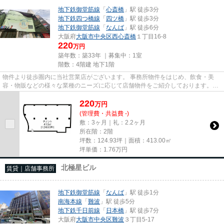
地下鉄御堂筋線
「
心斎橋
」駅 徒歩3分
地下鉄四つ橋線
「
四ツ橋
」駅 徒歩3分
地下鉄御堂筋線
「
なんば
」駅 徒歩6分
大阪府
大阪市中央区
西心斎橋
１丁目16-8
220
万円
築年数：築33年 ｜募集中：
1室
階数：4階建 地下1階
物件より徒歩圏内に当社営業店がございます。 事務所物件をはじめ、飲食・美
容・物販などの様々な業種のニーズに応じて店舗物件をご紹介しております。
尚、弊社ではおとり広告は一切...
220
万
円
(管理費・共益費 -)
敷：3ヶ月｜礼：2.2ヶ月
所在階：2階
坪数：124.93坪｜面積：413.00㎡
坪単価：
1.76
万円
北極星ビル
賃貸｜店舗事務所
地下鉄御堂筋線
「
なんば
」駅 徒歩1分
南海本線
「
難波
」駅 徒歩5分
地下鉄千日前線
「
日本橋
」駅 徒歩7分
大阪府
大阪市中央区
難波
３丁目5-17