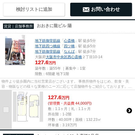
検討リストに追加
お問い合わせ
おおきに龍ビル 陽
賃貸｜店舗事務所
地下鉄御堂筋線
「
心斎橋
」駅 徒歩5分
地下鉄四つ橋線
「
四ツ橋
」駅 徒歩5分
地下鉄御堂筋線
「
なんば
」駅 徒歩7分
大阪府
大阪市中央区
西心斎橋
２丁目10-14
127.6
万円
築年数：築55年 ｜募集中：
1室
階数：6階建 地下1階
物件より徒歩圏内に当社営業店がございます。 事務所物件をはじめ、飲食・美
容・物販などの様々な業種のニーズに応じて店舗物件をご紹介しております。
尚、弊社ではおとり広告は一切...
127.6
万
円
(管理費・共益費 44,000円)
敷：1.1ヶ月｜礼：1.1ヶ月
所在階：1-2階
坪数：40.00坪｜面積：132.23㎡
坪単価：
3.19
万円