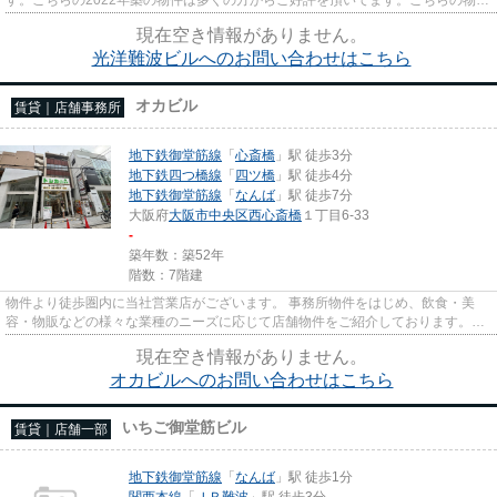
はエレベーター付きです。
現在空き情報がありません。
光洋難波ビルへのお問い合わせはこちら
オカビル
賃貸｜店舗事務所
地下鉄御堂筋線
「
心斎橋
」駅 徒歩3分
地下鉄四つ橋線
「
四ツ橋
」駅 徒歩4分
地下鉄御堂筋線
「
なんば
」駅 徒歩7分
大阪府
大阪市中央区
西心斎橋
１丁目6-33
-
築年数：築52年
階数：7階建
物件より徒歩圏内に当社営業店がございます。 事務所物件をはじめ、飲食・美
容・物販などの様々な業種のニーズに応じて店舗物件をご紹介しております。
尚、弊社ではおとり広告は一切...
現在空き情報がありません。
オカビルへのお問い合わせはこちら
いちご御堂筋ビル
賃貸｜店舗一部
地下鉄御堂筋線
「
なんば
」駅 徒歩1分
関西本線
「
ＪＲ難波
」駅 徒歩3分