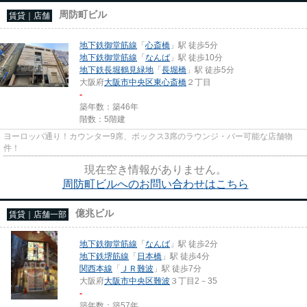
周防町ビル
賃貸｜店舗
地下鉄御堂筋線
「
心斎橋
」駅 徒歩5分
地下鉄御堂筋線
「
なんば
」駅 徒歩10分
地下鉄長堀鶴見緑地
「
長堀橋
」駅 徒歩5分
大阪府
大阪市中央区
東心斎橋
２丁目
-
築年数：築46年
階数：5階建
ヨーロッパ通り！カウンター9席、ボックス3席のラウンジ・バー可能な店舗物
件！
現在空き情報がありません。
周防町ビルへのお問い合わせはこちら
億兆ビル
賃貸｜店舗一部
地下鉄御堂筋線
「
なんば
」駅 徒歩2分
地下鉄堺筋線
「
日本橋
」駅 徒歩4分
関西本線
「
ＪＲ難波
」駅 徒歩7分
大阪府
大阪市中央区
難波
３丁目2－35
-
築年数：築57年